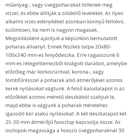
műanyag-, vagy üvegpoharakat töltenek meg 
vízzel, és ebbe állítják a zöldellő leveleket. Az ilyen 
alkalmi vizes edénykéket azonban könnyű fellökni, 
különösen, ha nem is nagyon magasak. 
Megoldásként ajánljuk a képünkön bemutatott 
poharas állványt. Ennek fészkes talpa 20x80-
100x340 mm-es fenyődeszka. Erre ragasszunk 6 
mm-es rétegeltlemezből kivágott darabot, amelybe 
előzőleg már körkiszúróval, korona-, vagy 
lombfűrésszel a poharak alsó átmérőjével azonos 
kerek nyílásokat vágtunk. A felső kalodalapot is az 
előzőkkel azonos méretű deszkából szabjuk le, 
majd ebbe is vágjunk a poharak méretéhez 
igazodó kör alakú nyílásokat. A két deszkalapot két 
25-30 mm átmérőjű faoszlop kapcsolja össze. Az 
oszlopok magassága a hosszú üvegpoharaknál 30 