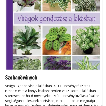
Szobanövények
Virágok gondozása a lakásban, 40+10 növény részletes
ismertetése! A könyv lexikonszerűen veszi sorra a lakásban
s
sikeresen tart­ha­tó növényeket. Már a növény kiválasztásakor
h
segítségünkre lesznek a leírások, mert pontosan megtudjuk,
k
hogy milyen körülményekre (hőmérséklet, páratartalom stb.) van