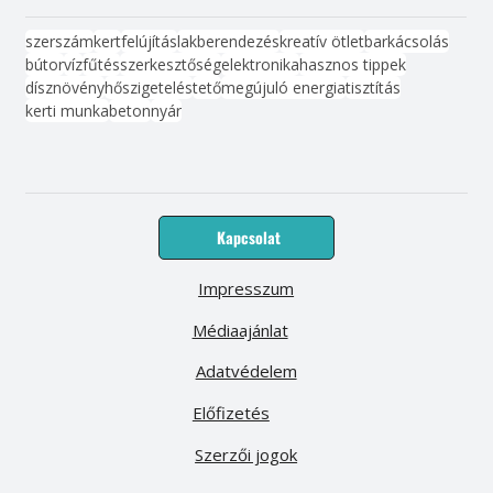
szerszám
kert
felújítás
lakberendezés
kreatív ötlet
barkácsolás
bútor
víz
fűtés
szerkesztőség
elektronika
hasznos tippek
dísznövény
hőszigetelés
tető
megújuló energia
tisztítás
kerti munka
beton
nyár
Kapcsolat
Impresszum
Médiaajánlat
Adatvédelem
Előfizetés
Szerzői jogok