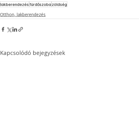
lakberendezés
fürdőszoba
zöldség
Otthon, lakberendezés
Kapcsolódó bejegyzések