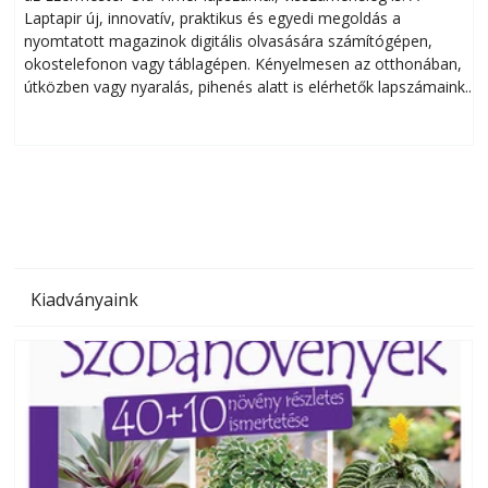
Laptapir új, innovatív, praktikus és egyedi megoldás a
L
nyomtatott magazinok digitális olvasására számítógépen,
okostelefonon vagy táblagépen. Kényelmesen az otthonában,
útközben vagy nyaralás, pihenés alatt is elérhetők lapszámaink.
ú
Bárhol, bármikor, akár külföldön élve vagy dolgozva is
B
olvashatók az Ezermester lapszámai. A Laptapir kényelmes
megoldás, mert: – t
Kiadványaink