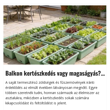
Balkon kertészkedés vagy magaságyás?
Helytakarékos kertészkedés
A saját termesztésű zöldségek és fűszernövények iránti
érdeklődés az elmúlt években látványosan megnőtt. Egyre
többen szeretnék tudni, honnan származik az élelmiszer az
l
asztalukra, miközben a kertészkedés sokak számára
kikapcsolódást és feltöltődést is jelent.
é