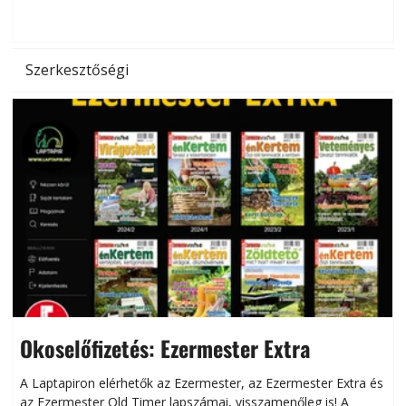
d
Szerkesztőségi
Okoselőfizetés: Ezermester Extra
A Laptapiron elérhetők az Ezermester, az Ezermester Extra és
az Ezermester Old Timer lapszámai, visszamenőleg is! A