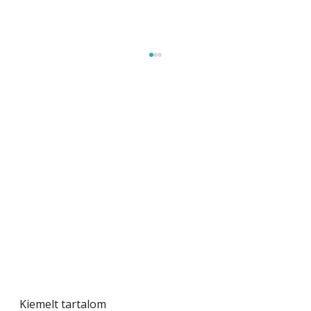
Gyerekszoba az új tanévhez
Kiemelt tartalom