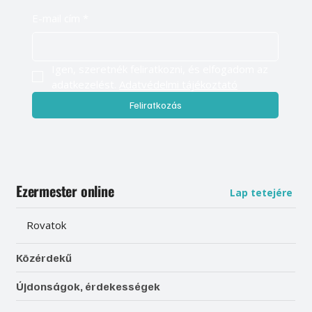
E-mail cím
*
Igen, szeretnék feliratkozni, és elfogadom az 
adatkezelést. 
Adatvédelmi tájékoztató
Feliratkozás
Ezermester online
Lap tetejére
Rovatok
Közérdekű
Újdonságok, érdekességek