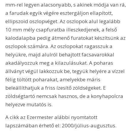
mm-rel legyen alacsonyabb, s akinek módja van rá, 
a farudak egyik végére esztergáljon ellapított, 
ellipszoid oszlopvéget. Az oszlopok alul legalább 
10 mm mély csapfuratba illeszkedjenek, a felső 
kalodalapba pedig átmenő furatokat készítsünk az 
oszlopok számára. Az oszlopokat ragasszuk a 
helyükre, majd alulról behajtott facsavarokkal 
akadályozzuk meg a kilazulásukat. A poharas 
állványt végül lakkozzuk be, tegyük helyére a vízzel 
félig töltött poharakat, amelyekbe máris 
beleállíthatjuk a friss ízesítő zöldségeket. E 
zöldségtartó nemcsak hasznos, de a konyhapolcra 
helyezve mutatós is. 
A cikk az Ezermester alábbi nyomtatott 
lapszámában érhető el: 2000/július-augusztus.