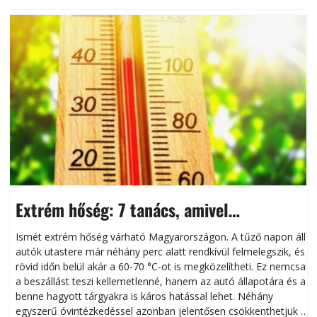
Extrém hőség: 7 tanács, amivel
megóvhatjuk autónkat a nyári károktól
Ismét extrém hőség várható Magyarországon. A tűző napon álló
autók utastere már néhány perc alatt rendkívül felmelegszik, és
rövid időn belül akár a 60-70 °C-ot is megközelítheti. Ez nemcsak
n
a beszállást teszi kellemetlenné, hanem az autó állapotára és a
benne hagyott tárgyakra is káros hatással lehet. Néhány
egyszerű óvintézkedéssel azonban jelentősen csökkenthetjük a