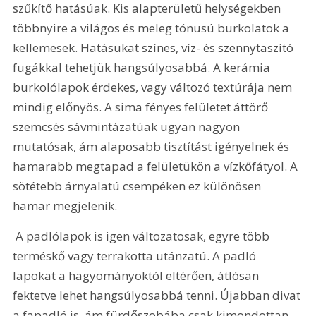
szűkítő hatásúak. Kis alapterületű helységekben 
többnyire a világos és meleg tónusú burkolatok a 
kellemesek. Hatásukat színes, víz- és szennytaszító 
fugákkal tehetjük hangsúlyosabbá. A kerámia 
burkolólapok érdekes, vagy változó textúrája nem 
mindig előnyös. A sima fényes felületet áttörő 
szemcsés sávmintázatúak ugyan nagyon 
mutatósak, ám alaposabb tisztítást igényelnek és 
hamarabb megtapad a felületükön a vízkőfátyol. A 
sötétebb árnyalatú csempéken ez különösen 
hamar megjelenik. 
 A padlólapok is igen változatosak, egyre több 
terméskő vagy terrakotta utánzatú. A padló 
lapokat a hagyományoktól eltérően, átlósan 
fektetve lehet hangsúlyosabbá tenni. Újabban divat 
a fapadló is, ám fürdőszobába csak kimondottan 