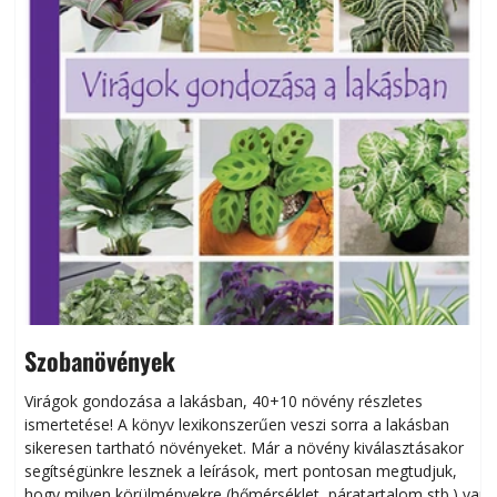
Szobanövények
Virágok gondozása a lakásban, 40+10 növény részletes
ismertetése! A könyv lexikonszerűen veszi sorra a lakásban
s
sikeresen tart­ha­tó növényeket. Már a növény kiválasztásakor
h
segítségünkre lesznek a leírások, mert pontosan megtudjuk,
k
hogy milyen körülményekre (hőmérséklet, páratartalom stb.) van