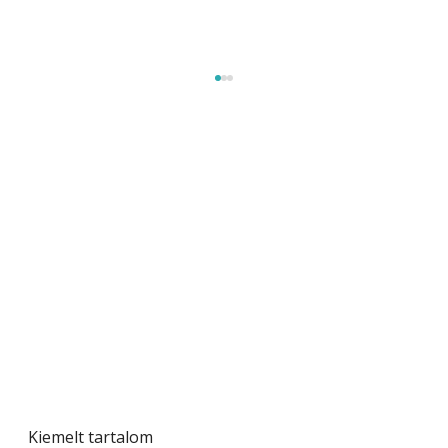
Szú és más farontó bogarak – hogyan
ismerjük fel és hogyan védekezzünk?
Kiemelt tartalom