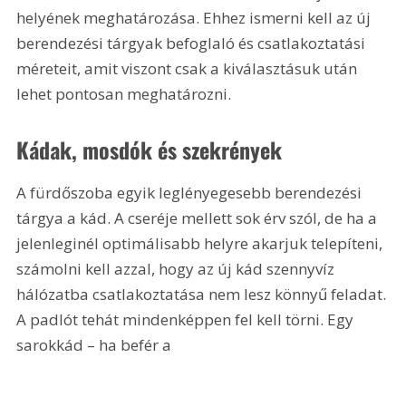
helyének meghatározása. Ehhez ismerni kell az új 
berendezési tárgyak befoglaló és csatlakoztatási 
méreteit, amit viszont csak a kiválasztásuk után 
lehet pontosan meghatározni.
Kádak, mosdók és szekrények
A fürdőszoba egyik leglényegesebb berendezési 
tárgya a kád. A cseréje mellett sok érv szól, de ha a 
jelenleginél optimálisabb helyre akarjuk telepíteni, 
számolni kell azzal, hogy az új kád szennyvíz 
hálózatba csatlakoztatása nem lesz könnyű feladat. 
A padlót tehát mindenképpen fel kell törni. Egy 
sarokkád – ha befér a 