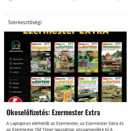
hőség káros hatásait.
l
Szerkesztőségi
Okoselőfizetés: Ezermester Extra
A Laptapiron elérhetők az Ezermester, az Ezermester Extra és
az Ezermester Old Timer lapszámai, visszamenőleg is! A