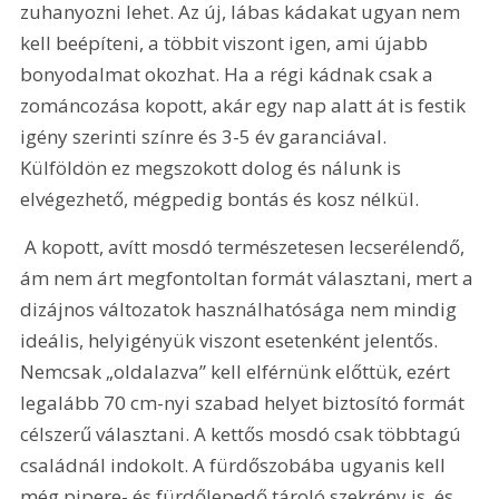
zuhanyozni lehet. Az új, lábas kádakat ugyan nem 
kell beépíteni, a többit viszont igen, ami újabb 
bonyodalmat okozhat. Ha a régi kádnak csak a 
zománcozása kopott, akár egy nap alatt át is festik 
igény szerinti színre és 3-5 év garanciával. 
Külföldön ez megszokott dolog és nálunk is 
elvégezhető, mégpedig bontás és kosz nélkül.
 A kopott, avítt mosdó természetesen lecserélendő, 
ám nem árt megfontoltan formát választani, mert a 
dizájnos változatok használhatósága nem mindig 
ideális, helyigényük viszont esetenként jelentős. 
Nemcsak „oldalazva” kell elférnünk előttük, ezért 
legalább 70 cm-nyi szabad helyet biztosító formát 
célszerű választani. A kettős mosdó csak többtagú 
családnál indokolt. A fürdőszobába ugyanis kell 
még pipere- és fürdőlepedő tároló szekrény is, és 