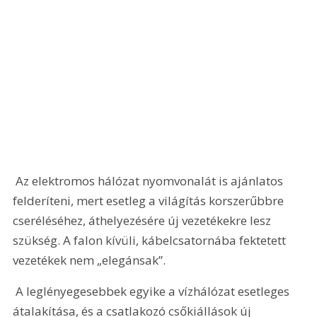
 Az elektromos hálózat nyomvonalát is ajánlatos 
felderíteni, mert esetleg a világítás korszerűbbre 
cseréléséhez, áthelyezésére új vezetékekre lesz 
szükség. A falon kívüli, kábelcsatornába fektetett 
vezetékek nem „elegánsak”.
 A leglényegesebbek egyike a vízhálózat esetleges 
átalakítása, és a csatlakozó csőkiállások új 