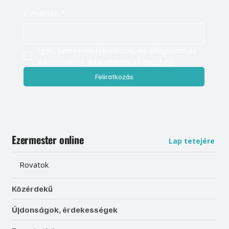
E-mail cím
*
Igen, szeretnék feliratkozni, és elfogadom az 
adatkezelést. 
Adatvédelmi tájékoztató
Feliratkozás
Ezermester online
Lap tetejére
Rovatok
Közérdekű
Újdonságok, érdekességek