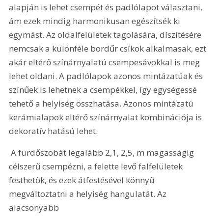
alapján is lehet csempét és padlólapot választani, 
ám ezek mindig harmonikusan egészítsék ki 
egymást. Az oldalfelületek tagolására, díszítésére 
nemcsak a különféle bordűr csíkok alkalmasak, ezt 
akár eltérő színárnyalatú csempesávokkal is meg 
lehet oldani. A padlólapok azonos mintázatúak és 
színűek is lehetnek a csempékkel, így egységessé 
tehető a helyiség összhatása. Azonos mintázatú 
kerámialapok eltérő színárnyalat kombinációja is 
dekoratív hatású lehet.
 A fürdőszobát legalább 2,1, 2,5, m magasságig 
célszerű csempézni, a felette levő falfelületek 
festhetők, és ezek átfestésével könnyű 
megváltoztatni a helyiség hangulatát. Az 
alacsonyabb 