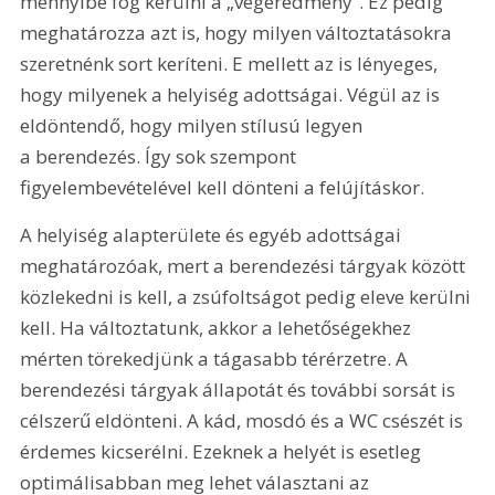
mennyibe fog kerülni a „végeredmény”. Ez pedig 
meghatározza azt is, hogy milyen változtatásokra 
szeretnénk sort keríteni. E mellett az is lényeges, 
hogy milyenek a helyiség adottságai. Végül az is 
eldöntendő, hogy milyen stílusú legyen 
a berendezés. Így sok szempont 
figyelembevételével kell dönteni a felújításkor. 
A helyiség alapterülete és egyéb adottságai 
meghatározóak, mert a berendezési tárgyak között 
közlekedni is kell, a zsúfoltságot pedig eleve kerülni 
kell. Ha változtatunk, akkor a lehetőségekhez 
mérten törekedjünk a tágasabb térérzetre. A 
berendezési tárgyak állapotát és további sorsát is 
célszerű eldönteni. A kád, mosdó és a WC csészét is 
érdemes kicserélni. Ezeknek a helyét is esetleg 
optimálisabban meg lehet választani az 