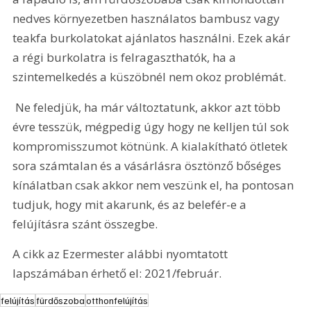
nedves környezetben használatos bambusz vagy 
teakfa burkolatokat ajánlatos használni. Ezek akár 
a régi burkolatra is felragaszthatók, ha a 
szintemelkedés a küszöbnél nem okoz problémát. 
 Ne feledjük, ha már változtatunk, akkor azt több 
évre tesszük, mégpedig úgy hogy ne kelljen túl sok 
kompromisszumot kötnünk. A kialakítható ötletek 
sora számtalan és a vásárlásra ösztönző bőséges 
kínálatban csak akkor nem veszünk el, ha pontosan 
tudjuk, hogy mit akarunk, és az belefér-e a 
felújításra szánt összegbe.
A cikk az Ezermester alábbi nyomtatott 
lapszámában érhető el: 2021/február.
felújítás
fürdőszoba
otthonfelújítás