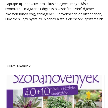
Laptapir új, innovatív, praktikus és egyedi megoldás a
L
nyomtatott magazinok digitális olvasására számítógépen,
okostelefonon vagy táblagépen. Kényelmesen az otthonában,
útközben vagy nyaralás, pihenés alatt is elérhetők lapszámaink.
ú
Bárhol, bármikor, akár külföldön élve vagy dolgozva is
B
olvashatók az Ezermester lapszámai. A Laptapir kényelmes
megoldás, mert: – t
Kiadványaink