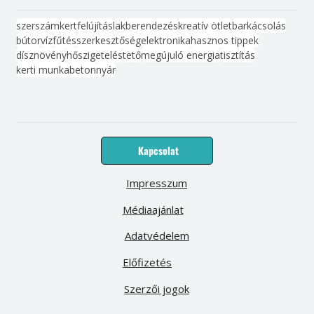
szerszám
kert
felújítás
lakberendezés
kreatív ötlet
barkácsolás
bútor
víz
fűtés
szerkesztőség
elektronika
hasznos tippek
dísznövény
hőszigetelés
tető
megújuló energia
tisztítás
kerti munka
beton
nyár
Kapcsolat
Impresszum
Médiaajánlat
Adatvédelem
Előfizetés
Szerzői jogok