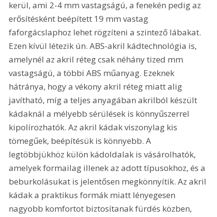
kerül, ami 2-4 mm vastagságú, a fenekén pedig az 
erősítésként beépített 19 mm vastag 
faforgácslaphoz lehet rögzíteni a szintező lábakat. 
Ezen kívül létezik ún. ABS-akril kádtechnológia is, 
amelynél az akril réteg csak néhány tized mm 
vastagságú, a többi ABS műanyag. Ezeknek 
hátránya, hogy a vékony akril réteg miatt alig 
javítható, míg a teljes anyagában akrilból készült 
kádaknál a mélyebb sérülések is könnyűszerrel 
kipolírozhatók. Az akril kádak viszonylag kis 
tömegűek, beépítésük is könnyebb. A 
legtöbbjükhöz külön kádoldalak is vásárolhatók, 
amelyek formailag illenek az adott típusokhoz, és a 
beburkolásukat is jelentősen megkönnyítik. Az akril 
kádak a praktikus formák miatt lényegesen 
nagyobb komfortot biztosítanak fürdés közben, 