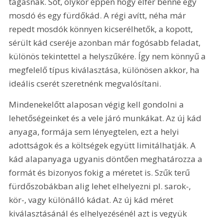
tágasnak. Sőt, olykor éppen hogy elfér benne egy 
mosdó és egy fürdőkád. A régi avítt, néha már 
repedt mosdók könnyen kicserélhetők, a kopott, 
sérült kád cseréje azonban már fogósabb feladat, 
különös tekintettel a helyszűkére. Így nem könnyű a 
megfelelő típus kiválasztása, különösen akkor, ha 
ideális cserét szeretnénk megvalósítani. 
Mindenekelőtt alaposan végig kell gondolni a 
lehetőségeinket és a vele járó munkákat. Az új kád 
anyaga, formája sem lényegtelen, ezt a helyi 
adottságok és a költségek együtt limitálhatják. A 
kád alapanyaga ugyanis döntően meghatározza a 
formát és bizonyos fokig a méretet is. Szűk terű 
fürdőszobákban alig lehet elhelyezni pl. sarok-, 
kör-, vagy különálló kádat. Az új kád méret 
kiválasztásánál és elhelyezésénél azt is vegyük 