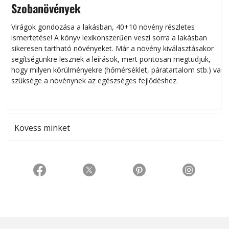
Szobanövények
Virágok gondozása a lakásban, 40+10 növény részletes
ismertetése! A könyv lexikonszerűen veszi sorra a lakásban
s
sikeresen tart­ha­tó növényeket. Már a növény kiválasztásakor
h
segítségünkre lesznek a leírások, mert pontosan megtudjuk,
k
hogy milyen körülményekre (hőmérséklet, páratartalom stb.) van
szüksége a növénynek az egészséges fejlődéshez.
t
Kövess minket