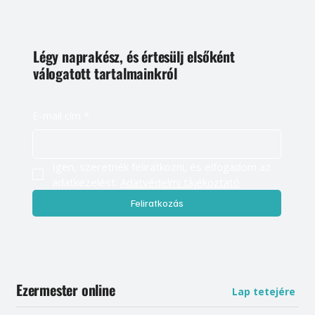
Légy naprakész, és értesülj elsőként
válogatott tartalmainkról
E-mail cím
*
Igen, szeretnék feliratkozni, és elfogadom az 
adatkezelést. 
Adatvédelmi tájékoztató
Feliratkozás
Ezermester online
Lap tetejére