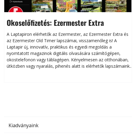
Okoselőfizetés: Ezermester Extra
A Laptapiron elérhetők az Ezermester, az Ezermester Extra és
az Ezermester Old Timer lapszámai, visszamenőleg is! A
Laptapir új, innovatív, praktikus és egyedi megoldás a
L
nyomtatott magazinok digitális olvasására számítógépen,
okostelefonon vagy táblagépen. Kényelmesen az otthonában,
útközben vagy nyaralás, pihenés alatt is elérhetők lapszámaink.
ú
Bárhol, bármikor, akár külföldön élve vagy dolgozva is
B
olvashatók az Ezermester lapszámai. A Laptapir kényelmes
megoldás, mert: – t
Kiadványaink