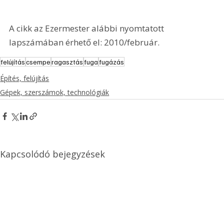
A cikk az Ezermester alábbi nyomtatott 
lapszámában érhető el: 2010/február.
felújítás
csempe
ragasztás
fuga
fugázás
Építés, felújítás
Gépek, szerszámok, technológiák
Kapcsolódó bejegyzések