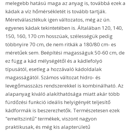
melegebb hatású maga az anyag is, továbbá ezek a 
kádak a víz hőmérsékletét is tovább tartják. 
Méretválasztékuk igen változatos, még az ún. 
egyenes kádak tekintetében is. Általában 120, 140, 
150, 160, 170 cm hosszúak, szélességük pedig 
többnyire 70 cm, de nem ritkák a 180/80 cm- es 
méretűek sem. Beépítési magasságuk 50-60 cm, de 
ez függ a kád mélységétől és a kádlefolyó 
típusától, esetleg a hozzávaló kádoldalak 
magasságától. Számos változat hidro- és 
levegőmasszázs rendszerekkel is kombinálható. Az 
alapanyag kiváló alakíthatósága miatt akár több 
fürdőzési funkció ideális helyigényét teljesítő 
kádformák is beszerezhetők. Természetesen ezek 
"emeltszintű" termékek, viszont nagyon 
praktikusak, és még kis alapterületű 