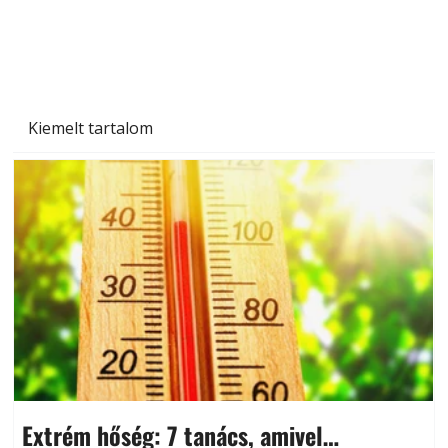
Betonjárda készítése lépésről lépésre – így
készül tartós betonburkolat
Kiemelt tartalom
Extrém hőség: 7 tanács, amivel