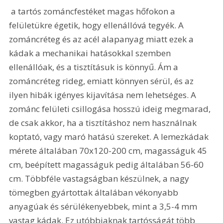
 a tartós zománcfestéket magas hőfokon a 
felületükre égetik, hogy ellenállóvá tegyék. A 
zománcréteg és az acél alapanyag miatt ezek a 
kádak a mechanikai hatásokkal szemben 
ellenállóak, és a tisztításuk is könnyű. Ám a 
zománcréteg rideg, emiatt könnyen sérül, és az 
ilyen hibák igényes kijavítása nem lehetséges. A 
zománc felületi csillogása hosszú ideig megmarad, 
de csak akkor, ha a tisztításhoz nem használnak 
koptató, vagy maró hatású szereket. A lemezkádak 
mérete általában 70x120-200 cm, magasságuk 45 
cm, beépített magasságuk pedig általában 56-60 
cm. Többféle vastagságban készülnek, a nagy 
tömegben gyártottak általában vékonyabb 
anyagúak és sérülékenyebbek, mint a 3,5-4 mm 
vastag kádak. Ez utóbbiaknak tartósságát több 