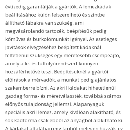
évtizedig garantálják a gyártók. A lemezkádak 
beállításához külön felszerelhető és szintbe 
állítható lábakra van szükség, ami 
megvásárolandó tartozék, beépítésük pedig 
kőműves és burkolómunkát igényel. Az esetleges 
javítások elvégzéséhez beépített kádaknál 
feltétlenül szükséges egy méretesebb csempeajtó, 
amely a le- és túlfolyórendszert könnyen 
hozzáférhetővé teszi. Beépítésüknél a gyártói 
előírások a mérvadók, a munkát pedig ajánlatos 
szakemberre bízni. Az akril kádakat hihetetlenül 
gazdag forma- és méretválaszték, továbbá számos 
előnyös tulajdonság jellemzi. Alapanyaguk 
speciális akril lemez, amely kiválóan alakítható, és 
sok kádforma csak ebből az anyagból alakítható ki. 
A kádakat általában egy lapból melegen húzzák, ez 