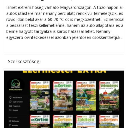
megóvhatjuk autónkat a nyári károktól
Ismét extrém hőség várható Magyarországon. A tűző napon álló
autók utastere már néhány perc alatt rendkívül felmelegszik, és
rövid időn belül akár a 60-70 °C-ot is megközelítheti. Ez nemcsak
n
a beszállást teszi kellemetlenné, hanem az autó állapotára és a
benne hagyott tárgyakra is káros hatással lehet. Néhány
egyszerű óvintézkedéssel azonban jelentősen csökkenthetjük a
hőség káros hatásait.
l
Szerkesztőségi