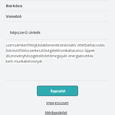
Barkács
Vonalzó
Népszerű címkék
szerszám
kert
felújítás
lakberendezés
kreatív ötlet
barkácsolás
bútor
víz
fűtés
szerkesztőség
elektronika
hasznos tippek
dísznövény
hőszigetelés
tető
megújuló energia
tisztítás
kerti munka
beton
nyár
Kapcsolat
Impresszum
Médiaajánlat