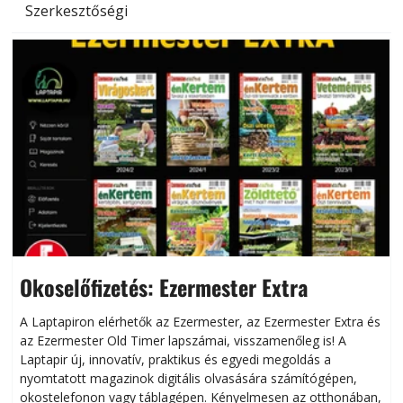
Szerkesztőségi
Okoselőfizetés: Ezermester Extra
A Laptapiron elérhetők az Ezermester, az Ezermester Extra és
az Ezermester Old Timer lapszámai, visszamenőleg is! A
Laptapir új, innovatív, praktikus és egyedi megoldás a
L
nyomtatott magazinok digitális olvasására számítógépen,
okostelefonon vagy táblagépen. Kényelmesen az otthonában,