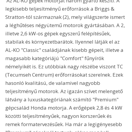
 Az AL-KO gépek motorját három gyártó készíti. A 
legkisebb teljesítményű erőforrások a Briggs & 
Stratton-tól származnak (2), mely világszerte ismert 
a léghűtéses négyütemű motorok gyártásában. A 2, 
illetve 2,6 kW-os gépek egyszerű felépítésűek, 
stabilak és környezetbarátok. Ilyennel látják el az 
AL-KO "Classic" családjának kisebb gépeit, illetve a 
magasabb kategóriájú "Comfort" fűnyírók 
némelyikét is. Ez utóbbiak nagy részébe viszont TC 
(Tecumseh Centrum) erőforrásokat szerelnek. Ezek 
hasonló kvalitású, de valamivel nagyobb 
teljesítményű motorok. Az igazán szívet melengető 
látvány a luxuskategóriának számító "Premium" 
gépcsalád Honda motorja. A erőgépek 2,8 és 4 kW 
közötti teljesítményűek, nagyon korszerűek és 
remek formatervezésűek. Ha már a legigényesebb 