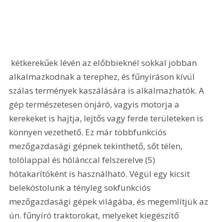
 kétkerekűek lévén az előbbieknél sokkal jobban 
alkalmazkodnak a terephez, és fűnyíráson kívül 
szálas termények kaszálására is alkalmazhatók. A 
gép természetesen önjáró, vagyis motorja a 
kerekeket is hajtja, lejtős vagy ferde területeken is 
könnyen vezethető. Ez már többfunkciós 
mezőgazdasági gépnek tekinthető, sőt télen, 
tolólappal és hólánccal felszerelve (5) 
hótakarítóként is használható. Végül egy kicsit 
belekóstolunk a tényleg sokfunkciós 
mezőgazdasági gépek világába, és megemlítjük az 
ún. fűnyíró traktorokat, melyeket kiegészítő 