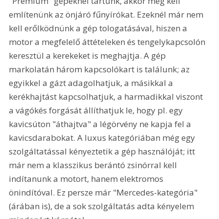
"Premium" gépeknél tartunk, akkor meg kell 
említenünk az önjáró fűnyírókat. Ezeknél már nem 
kell erőlködnünk a gép tologatásával, hiszen a 
motor a megfelelő áttételeken és tengelykapcsolón 
keresztül a kerekeket is meghajtja. A gép 
markolatán három kapcsolókart is találunk; az 
egyikkel a gázt adagolhatjuk, a másikkal a 
kerékhajtást kapcsolhatjuk, a harmadikkal viszont 
a vágókés forgását állíthatjuk le, hogy pl. egy 
kavicsúton "áthajtva" a légörvény ne kapja fel a 
kavicsdarabokat. A luxus kategóriában még egy 
szolgáltatással kényeztetik a gép használóját; itt 
már nem a klasszikus berántó zsinórral kell 
indítanunk a motort, hanem elektromos 
önindítóval. Ez persze már "Mercedes-kategória" 
(árában is), de a sok szolgáltatás adta kényelem 