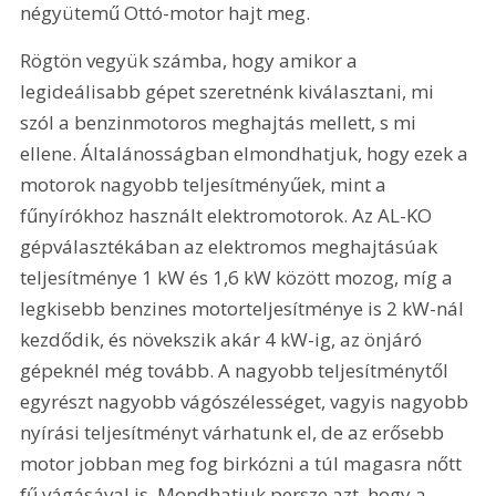
négyütemű Ottó-motor hajt meg.
Rögtön vegyük számba, hogy amikor a 
legideálisabb gépet szeretnénk kiválasztani, mi 
szól a benzinmotoros meghajtás mellett, s mi 
ellene. Általánosságban elmondhatjuk, hogy ezek a 
motorok nagyobb teljesítményűek, mint a 
fűnyírókhoz használt elektromotorok. Az AL-KO 
gépválasztékában az elektromos meghajtásúak 
teljesítménye 1 kW és 1,6 kW között mozog, míg a 
legkisebb benzines motorteljesítménye is 2 kW-nál 
kezdődik, és növekszik akár 4 kW-ig, az önjáró 
gépeknél még tovább. A nagyobb teljesítménytől 
egyrészt nagyobb vágószélességet, vagyis nagyobb 
nyírási teljesítményt várhatunk el, de az erősebb 
motor jobban meg fog birkózni a túl magasra nőtt 
fű vágásával is. Mondhatjuk persze azt, hogy a 