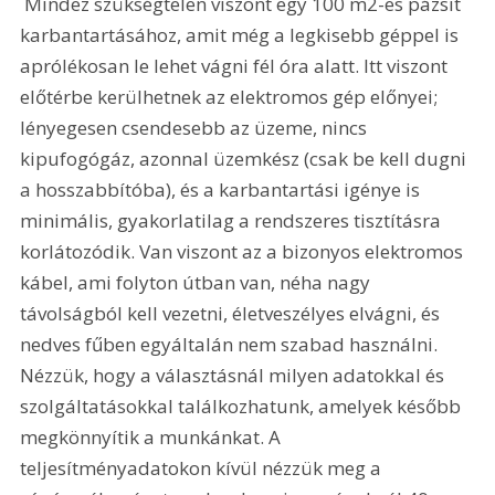
 Mindez szükségtelen viszont egy 100 m2-es pázsit 
karbantartásához, amit még a legkisebb géppel is 
aprólékosan le lehet vágni fél óra alatt. Itt viszont 
előtérbe kerülhetnek az elektromos gép előnyei; 
lényegesen csendesebb az üzeme, nincs 
kipufogógáz, azonnal üzemkész (csak be kell dugni 
a hosszabbítóba), és a karbantartási igénye is 
minimális, gyakorlatilag a rendszeres tisztításra 
korlátozódik. Van viszont az a bizonyos elektromos 
kábel, ami folyton útban van, néha nagy 
távolságból kell vezetni, életveszélyes elvágni, és 
nedves fűben egyáltalán nem szabad használni.  
Nézzük, hogy a választásnál milyen adatokkal és 
szolgáltatásokkal találkozhatunk, amelyek később 
megkönnyítik a munkánkat. A 
teljesítményadatokon kívül nézzük meg a 