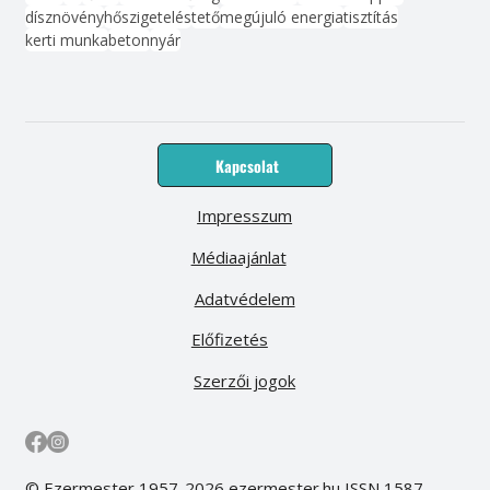
dísznövény
hőszigetelés
tető
megújuló energia
tisztítás
kerti munka
beton
nyár
Kapcsolat
Impresszum
Médiaajánlat
Adatvédelem
Előfizetés
Szerzői jogok
© Ezermester 1957-2026 ezermester.hu ISSN 1587-