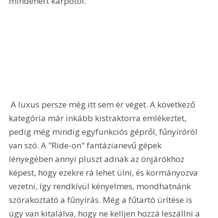
mindenért kárpótol.
 A luxus persze még itt sem ér véget. A következő 
kategória már inkább kistraktorra emlékeztet, 
pedig még mindig egyfunkciós gépről, fűnyíróról 
van szó. A "Ride-on" fantázianevű gépek 
lényegében annyi pluszt adnak az önjárókhoz 
képest, hogy ezekre rá lehet ülni, és kormányozva 
vezetni, így rendkívül kényelmes, mondhatnánk 
szórakoztató a fűnyírás. Még a fűtartó ürítése is 
úgy van kitalálva, hogy ne kelljen hozzá leszállni a 