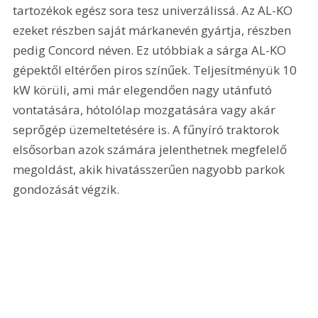
tartozékok egész sora tesz univerzálissá. Az AL-KO 
ezeket részben saját márkanevén gyártja, részben 
pedig Concord néven. Ez utóbbiak a sárga AL-KO 
gépektől eltérően piros színűek. Teljesítményük 10 
kW körüli, ami már elegendően nagy utánfutó 
vontatására, hótolólap mozgatására vagy akár 
seprőgép üzemeltetésére is. A fűnyíró traktorok 
elsősorban azok számára jelenthetnek megfelelő 
megoldást, akik hivatásszerűen nagyobb parkok 
gondozását végzik.