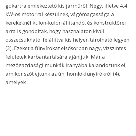
gokartra emlékeztető kis járműről. Négy, illetve 4,4 
kW-os motorral készülnek, vágómagassága a 
kerekeknél külön-külön állítandó, és konstruktőrei 
arra is gondoltak, hogy használaton kívül 
összecsukható, felállítva kis helyen tárolható legyen 
(3). Ezeket a fűnyírókat elsősorban nagy, vízszintes 
felületek karbantartására ajánljuk. Már a 
mezőgazdasági munkák irányába kalandozunk el, 
amikor szót ejtünk az ún. homlokfűnyírókról (4), 
amelyek 