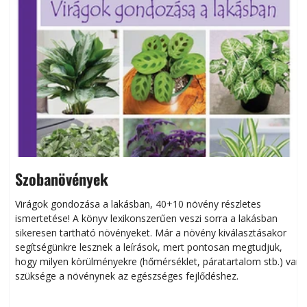
Szobanövények
Virágok gondozása a lakásban, 40+10 növény részletes
ismertetése! A könyv lexikonszerűen veszi sorra a lakásban
s
sikeresen tart­ha­tó növényeket. Már a növény kiválasztásakor
h
segítségünkre lesznek a leírások, mert pontosan megtudjuk,
k
hogy milyen körülményekre (hőmérséklet, páratartalom stb.) van
szüksége a növénynek az egészséges fejlődéshez.
t