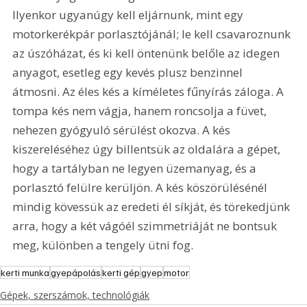
Ilyenkor ugyanúgy kell eljárnunk, mint egy 
motorkerékpár porlasztójánál; le kell csavaroznunk 
az úszóházat, és ki kell öntenünk belőle az idegen 
anyagot, esetleg egy kevés plusz benzinnel 
átmosni. Az éles kés a kíméletes fűnyírás záloga. A 
tompa kés nem vágja, hanem roncsolja a füvet, 
nehezen gyógyuló sérülést okozva. A kés 
kiszereléséhez úgy billentsük az oldalára a gépet, 
hogy a tartályban ne legyen üzemanyag, és a 
porlasztó felülre kerüljön. A kés köszörülésénél 
mindig kövessük az eredeti él síkját, és törekedjünk 
arra, hogy a két vágóél szimmetriáját ne bontsuk 
meg, különben a tengely ütni fog.
kerti munka
gyepápolás
kerti gép
gyep
motor
Gépek, szerszámok, technológiák