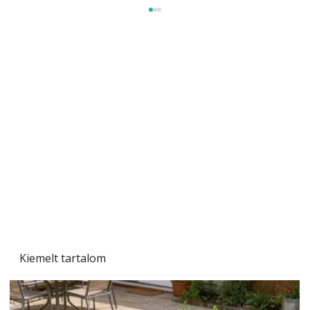
A varrógép és a varrás
Kiemelt tartalom