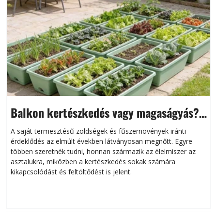
Balkon kertészkedés vagy magaságyás?
Helytakarékos kertészkedés
A saját termesztésű zöldségek és fűszernövények iránti
érdeklődés az elmúlt években látványosan megnőtt. Egyre
többen szeretnék tudni, honnan származik az élelmiszer az
l
asztalukra, miközben a kertészkedés sokak számára
kikapcsolódást és feltöltődést is jelent.
é
d