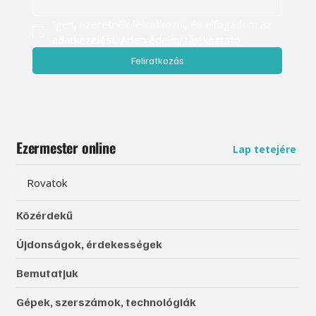
Igen, szeretnék feliratkozni, és elfogadom az 
adatkezelést. 
Adatvédelmi tájékoztató
Feliratkozás
Ezermester online
Lap tetejére
Rovatok
Közérdekű
Újdonságok, érdekességek
Bemutatjuk
Gépek, szerszámok, technológiák