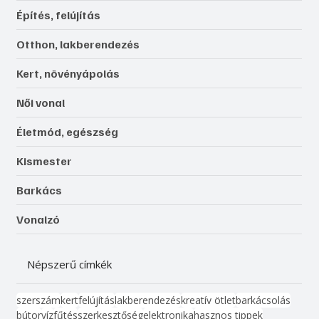
Építés, felújítás
Otthon, lakberendezés
Kert, növényápolás
Női vonal
Életmód, egészség
Kismester
Barkács
Vonalzó
Népszerű címkék
szerszám
kert
felújítás
lakberendezés
kreatív ötlet
barkácsolás
bútor
víz
fűtés
szerkesztőség
elektronika
hasznos tippek