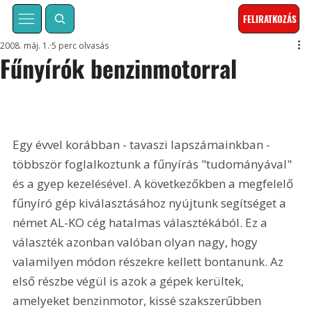
FELIRATKOZÁS
2008. máj. 1.
5 perc olvasás
Fűnyírók benzinmotorral
Egy évvel korábban - tavaszi lapszámainkban - 
többször foglalkoztunk a fűnyírás "tudományával" 
és a gyep kezelésével. A következőkben a megfelelő 
fűnyíró gép kiválasztásához nyújtunk segítséget a 
német AL-KO cég hatalmas választékából. Ez a 
választék azonban valóban olyan nagy, hogy 
valamilyen módon részekre kellett bontanunk. Az 
első részbe végül is azok a gépek kerültek, 
amelyeket benzinmotor, kissé szakszerűbben 