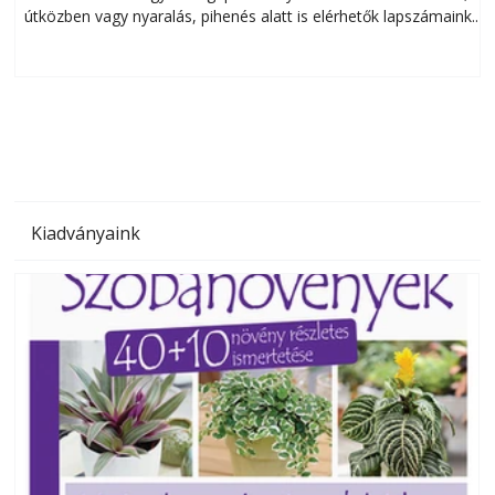
útközben vagy nyaralás, pihenés alatt is elérhetők lapszámaink.
ú
Bárhol, bármikor, akár külföldön élve vagy dolgozva is
B
olvashatók az Ezermester lapszámai. A Laptapir kényelmes
megoldás, mert: – t
Kiadványaink