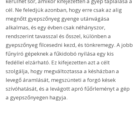
kerülhet sor, amikor kifejezetten a gyep táplálása a 
cél. Ne feledjük azonban, hogy erre csak az alig 
megnőtt gyepszőnyeg gyenge utánvágása 
alkalmas, és egy évben csak néhányszor, 
rendszerint tavasszal és ősszel, különben a 
gyepszőnyeg filcesedni kezd, és tönkremegy. A jobb 
fűnyíró gépeknek a fűkidobó nyílása egy kis 
fedéllel elzárható. Ez kifejezetten azt a célt 
szolgálja, hogy megváltoztassa a késházban a 
levegő áramlását, megszünteti a forgó kések 
szívóhatását, és a levágott apró fűőrleményt a gép 
a gyepszőnyegen hagyja. 