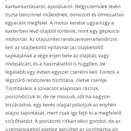
karbantartásáról, ápolásáról. Négyüteműek lévén 
tiszta benzinnel működnek, ólmozott és ólmozatlan 
egyaránt megfelel. A motor kenése ugyanúgy a 
karterben lévő olajból történik, mint egy gépkocsi 
motornál. Az olajszintet rendszeresen ellenőrizni 
kell az olajbetöltő nyílásnál (az olajbetöltő 
sapkájának a vége érjen bele az olajba), vagy 
nívópálcán, és a használattól is függően, de 
legalább egy évben egyszer cserélni kell. Fontos a 
légszűrő rendszeres tisztítása, illetve cseréje. 
Tisztításkor a szivacsot alaposan rázzuk, 
porszívózzuk ki, de ne mossuk, sőt ha nagyon 
kiszáradna, egy kevés olajjal pótoljuk az enyhén 
olajos tapintását, mert csak így fejti ki a megfelelő 
szűrőhatást. A porlasztó ritkán okoz gondot, de az 
üzemanyagból esetleg kerülhet az úszóházba víz. 