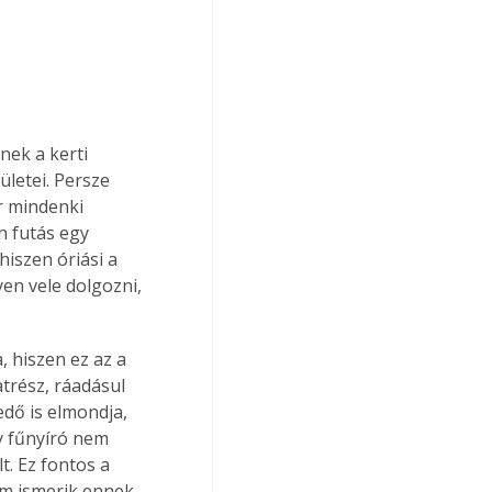
nek a kerti 
ületei. Persze 
r mindenki 
n futás egy 
iszen óriási a 
en vele dolgozni, 
 hiszen ez az a 
trész, ráadásul 
dő is elmondja, 
y fűnyíró nem 
t. Ez fontos a 
em ismerik ennek 