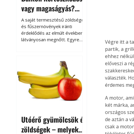
vagy magaságyás?
Helytakarékos
A saját termesztésű zöldségek
kertészkedés
és fűszernövények iránti
érdeklődés az elmúlt években
látványosan megnőtt. Egyre
Végre itt a 
többen szeretnék tudni, honnan
partik, a gri
származik az élelmiszer az
ehhez nélkül
asztalukra, miközben a
előveszi a r
kertészkedés sokak számára
szakkeresked
kikapcsolódást és feltöltődést
választék. H
is jelent.
érdemes meg
A motor, ami
két márka, a
országos sze
Utóérő gyümölcsök és
de aztán a v
csak a motorb
zöldségek – melyek
tökéletes fű