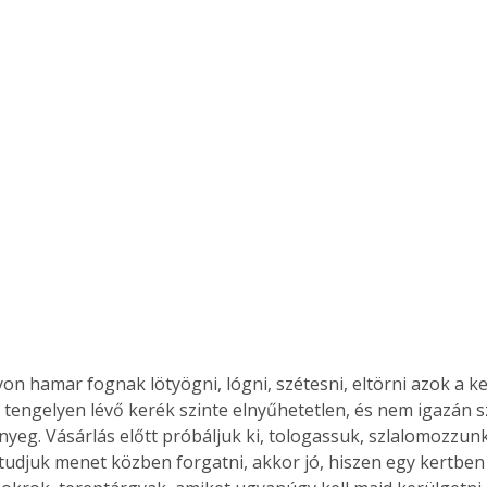
Együtt jobban megéri!
Bővebb információ itt!
k az
Együtt jobban megéri! A
mester
könyvek tetszőleges
er Old
párosítással kedvezményes
áron, 0 Ft postaköltséggel
ptapir új,
megrendelhetők!
és egyedi
tt
lvasására
elefonon
nyelmesen
on hamar fognak lötyögni, lógni, szétesni, eltörni azok a ker
ben vagy
, tengelyen lévő kerék szinte elnyűhetetlen, és nem igazán s
t is
nyeg. Vásárlás előtt próbáljuk ki, tologassuk, szlalomozzunk,
. Bárhol,
udjuk menet közben forgatni, akkor jó, hiszen egy kertben 
ön élve
ashatók az