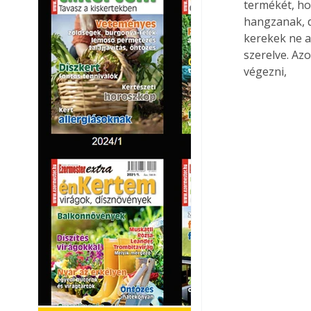
termékét, ho
hangzanak, d
kerekek ne a
szerelve. Az
végezni, 