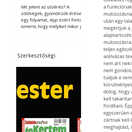
érnek tovább leszedés
a funkciónak
Mit jelent az utóérés? A
után?
zöldségek, gyümölcsök érése
mulcsozásnak
egy folyamat, épp ezért fontos
után egy tal
ismerni, hogy melyiket mikor jó
megértjük a 
leszedni. Meg kell különböztetni
alaptartozék
a gazdasági és a biológiai
mulcsozásra.
érettséget. Például a
teljes egész
paradicsomot sokszor
Szerkesztőségi
acélvázas tex
gazdasági érettségben, azaz
nem árt neki
félig éretten szedik le, ezután
nem gondolun
utaztatják hosszan, és még
tudjuk e venn
pulton tartható kell legyen.
körülményes é
Utóérik eközben, de nem lesz
olyan ízű, mint amit a saját
dolog, hogy a
kertünkben, biológiai
kell takarít
érettségben szedünk le. Teljes
fordítani. É
érettségben szedve nem
egyszerűen é
tárolható h
zártnak kell 
meghajtást, 