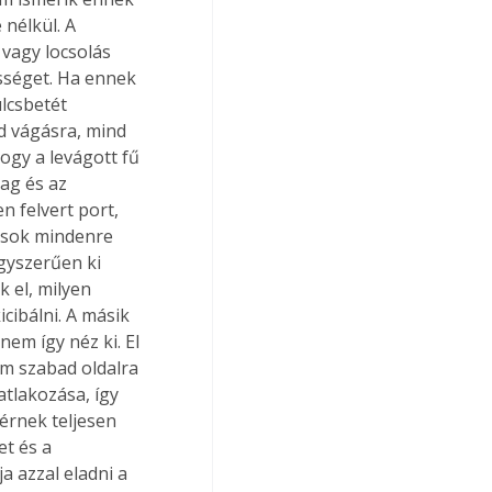
nélkül. A 
 vagy locsolás 
sséget. Ha ennek 
lcsbetét 
d vágásra, mind 
gy a levágott fű 
ag és az 
n felvert port, 
 sok mindenre 
gyszerűen ki 
 el, milyen 
cibálni. A másik 
em így néz ki. El 
em szabad oldalra 
atlakozása, így 
érnek teljesen 
et és a 
a azzal eladni a 