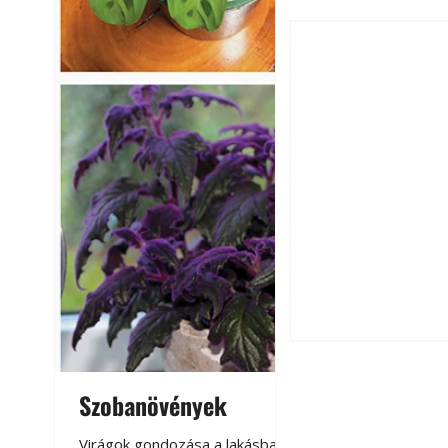
A szárazság csök
öntözési és talaj
idején
Szobanövények
Virágoskert: k
teraszon, laká
Virágok gondozása a lakásban,