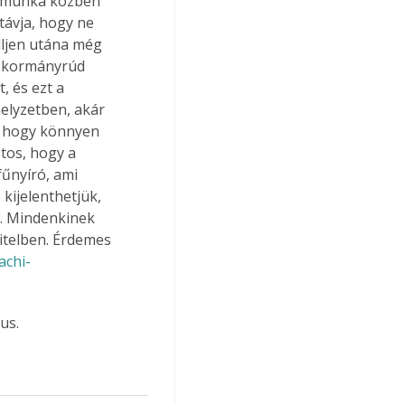
i munka közben 
ávja, hogy ne 
lljen utána még 
A kormányrúd 
, és ezt a 
elyzetben, akár 
ó, hogy könnyen 
ztos, hogy a 
fűnyíró, ami 
kijelenthetjük, 
k. Mindenkinek 
vitelben. Érdemes 
achi-
us.