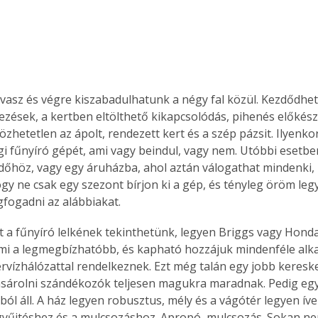
tavasz és végre kiszabadulhatunk a négy fal közül. Kezdődhet
llezések, a kertben eltölthető kikapcsolódás, pihenés előkész
özhetetlen az ápolt, rendezett kert és a szép pázsit. Ilyenko
égi fűnyíró gépét, ami vagy beindul, vagy nem. Utóbbi esetbe
őhöz, vagy egy áruházba, ahol aztán válogathat mindenki, h
ogy ne csak egy szezont bírjon ki a gép, és tényleg öröm legy
fogadni az alábbiakat.
t a fűnyíró lelkének tekinthetünk, legyen Briggs vagy Honda,
mi a legmegbízhatóbb, és kapható hozzájuk mindenféle alka
rvízhálózattal rendelkeznek. Ezt még talán egy jobb kereske
ásárolni szándékozók teljesen magukra maradnak. Pedig eg
ól áll. A ház legyen robusztus, mély és a vágótér legyen ível
gyűjtéshez és a mulcsozáshoz. Apropó, mulcsozás. Sokan n