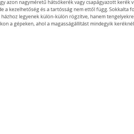
gy azon nagyméretű hátsókerék vagy csapágyazott kerék van
e a kezelhetőség és a tartósság nem ettől függ. Sokkalta f
 házhoz legyenek külön-külön rögzítve, hanem tengelyekre
okon a gépeken, ahol a magasságállítást mindegyik keréknél 