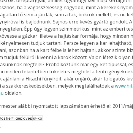
okrok, tereptárgyak, amiket ugyanúgy kell majd kerülgetn
. A
asznos, ha a vágásszélesség nagyobb, mint a kerekek nyomt
megoldás,
ágatlan fű sem a járdák, sem a fák, bokrok mellett, és ne ke
ynyíróval is bajlódnunk. Sajnos erre kevés gyártó gondolt. 
ényegtelen. Épp úgy legyen szimmetrikus, mint az emberi test
kövesse a gázkar, illetve a hajtáskar formája, hogy minden h
s kényelmesen tudjuk tartani. Persze legyen a kar lehajthat
tani, azonban ha a kart félbe is lehet hajtani, akkor szinte bi
 tudjuk felülről kivenni a karok között. Vajon létezik olyan 
ásunknak megfelel? Próbálkoztunk már egy-két típussal, és 
hi minden tekintetben tökéletes megfelel a fenti igényekne
 ajánlani a Hitachi fűnyíróit, akár önjáró, akár tologatós ki
i a szakkereskedésekben, melyek megtalálhatóak a 
www.hit
hu
 oldalon. 
ermester alábbi nyomtatott lapszámában érhető el: 2011/máj
lás
kerti gép
gyep
al-ko
s