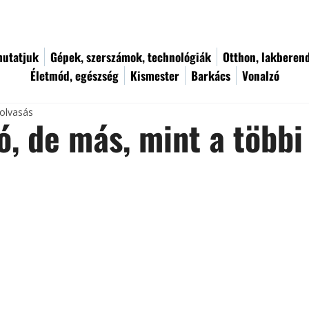
utatjuk
Gépek, szerszámok, technológiák
Otthon, lakberen
Életmód, egészség
Kismester
Barkács
Vonalzó
 olvasás
ó, de más, mint a többi