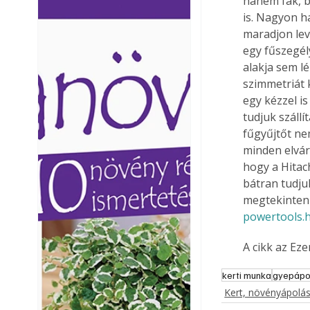
hanem fák, b
Ezermester lapszámai. A
Ezermester lapszámai
is. Nagyon h
Laptapir kényelmes megoldás,
Laptapir kényelmes 
maradjon lev
mert: – t
mert: – t
egy fűszegél
alakja sem l
szimmetriát 
egy kézzel i
tudjuk szállí
fűgyűjtőt nem
minden elvár
hogy a Hitac
bátran tudjuk
megtekinten
powertools.
A cikk az Ez
kerti munka
gyepápo
Kert, növényápolá