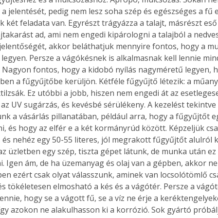
 a jelentését, pedig nem lesz soha szép és egészséges a fű e 
 két feladata van. Egyrészt trágyázza a talajt, másrészt eső
ajtakarást ad, ami nem engedi kipárologni a talajból a nedve
jelentőségét, akkor beláthatjuk mennyire fontos, hogy a mu
 legyen. Persze a vágókésnek is alkalmasnak kell lennie min
 Nagyon fontos, hogy a kidobó nyílás nagyméretű legyen, ho
ében a fűgyűjtőbe kerüljön. Kétféle fűgyűjtő létezik: a műany
tilzsák. Ez utóbbi a jobb, hiszen nem engedi át az esetlegese
 az UV sugárzás, és kevésbé sérülékeny. A kezelést tekintve
k a vásárlás pillanatában, például arra, hogy a fűgyűjtőt e
i, és hogy az elfér e a két kormányrúd között. Képzeljük csak
s nehéz egy 50-55 literes, jól megrakott fűgyűjtőt alulról ki
z üzletben egy szép, tiszta gépet látunk, de munka után ez n
ani. Igen ám, de ha üzemanyag és olaj van a gépben, akkor n
ppen ezért csak olyat válasszunk, aminek van locsolótömlő cs
s tökéletesen elmosható a kés és a vágótér. Persze a vágót
lennie, hogy se a vágott fű, se a víz ne érje a keréktengelyek
így azokon ne alakulhasson ki a korrózió. Sok gyártó próbálj