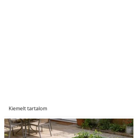
Szárazság a kertben – az aszály hatása a
növényekre és a védekezés lehetőségei
Kiemelt tartalom