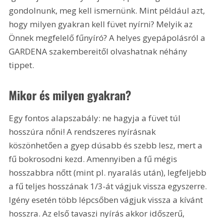
gondolnunk, meg kell ismernünk. Mint például azt, 
hogy milyen gyakran kell füvet nyírni? Melyik az 
Önnek megfelelő fűnyíró? A helyes gyepápolásról a 
GARDENA szakembereitől olvashatnak néhány 
tippet.
Mikor és milyen gyakran?
Egy fontos alapszabály: ne hagyja a füvet túl 
hosszúra nőni! A rendszeres nyírásnak 
köszönhetően a gyep dúsabb és szebb lesz, mert a 
fű bokrosodni kezd. Amennyiben a fű mégis 
hosszabbra nőtt (mint pl. nyaralás után), legfeljebb 
a fű teljes hosszának 1/3-át vágjuk vissza egyszerre. 
Igény esetén több lépcsőben vágjuk vissza a kívánt 
hosszra. Az első tavaszi nyírás akkor időszerű, 