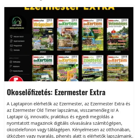
Okoselőfizetés: Ezermester Extra
A Laptapiron elérhetők az Ezermester, az Ezermester Extra és
az Ezermester Old Timer lapszámai, visszamenőleg is! A
Laptapir új, innovatív, praktikus és egyedi megoldás a
L
nyomtatott magazinok digitális olvasására számítógépen,
okostelefonon vagy táblagépen. Kényelmesen az otthonában,
útközben vagy nyaralás, pihenés alatt is elérhetők lapszámaink.
ú