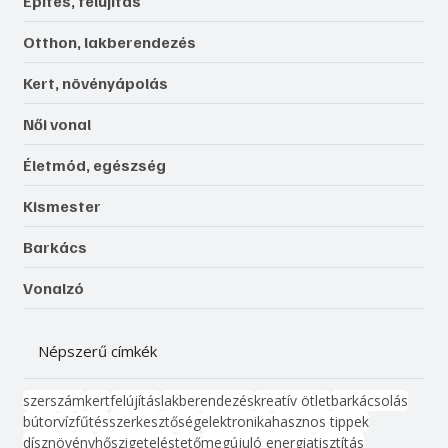
Építés, felújítás
Otthon, lakberendezés
Kert, növényápolás
Női vonal
Életmód, egészség
Kismester
Barkács
Vonalzó
Népszerű címkék
szerszám
kert
felújítás
lakberendezés
kreatív ötlet
barkácsolás
bútor
víz
fűtés
szerkesztőség
elektronika
hasznos tippek
dísznövény
hőszigetelés
tető
megújuló energia
tisztítás