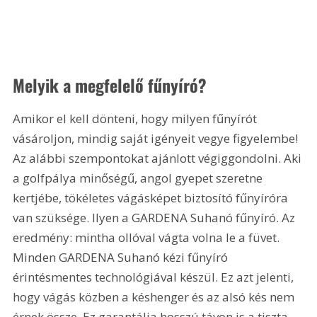
Melyik a megfelelő fűnyíró?
Amikor el kell dönteni, hogy milyen fűnyírót 
vásároljon, mindig saját igényeit vegye figyelembe! 
Az alábbi szempontokat ajánlott végiggondolni. Aki 
a golfpálya minőségű, angol gyepet szeretne 
kertjébe, tökéletes vágásképet biztosító fűnyíróra 
van szüksége. Ilyen a GARDENA Suhanó fűnyíró. Az 
eredmény: mintha ollóval vágta volna le a füvet. 
Minden GARDENA Suhanó kézi fűnyíró 
érintésmentes technológiával készül. Ez azt jelenti, 
hogy vágás közben a késhenger és az alsó kés nem 
érnek össze. Ez garantálja hosszú távon is a tiszta 