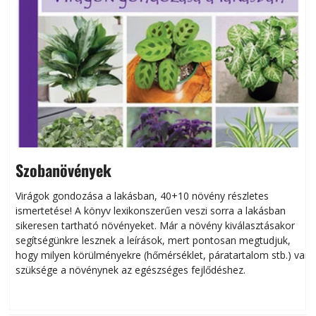
Szobanövények
Virágok gondozása a lakásban, 40+10 növény részletes
ismertetése! A könyv lexikonszerűen veszi sorra a lakásban
s
sikeresen tart­ha­tó növényeket. Már a növény kiválasztásakor
h
segítségünkre lesznek a leírások, mert pontosan megtudjuk,
k
hogy milyen körülményekre (hőmérséklet, páratartalom stb.) van
szüksége a növénynek az egészséges fejlődéshez.
t