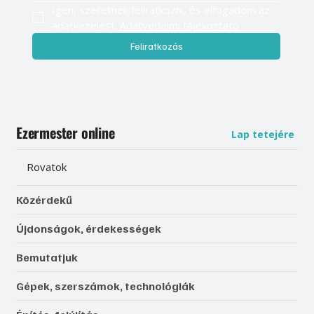
Igen, szeretnék feliratkozni, és elfogadom az 
adatkezelést. 
Adatvédelmi tájékoztató
Feliratkozás
Ezermester online
Lap tetejére
Rovatok
Közérdekű
Újdonságok, érdekességek
Bemutatjuk
Gépek, szerszámok, technológiák