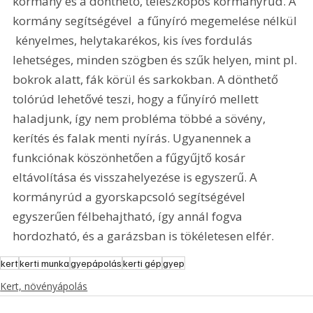
kormány és a dönthető, teleszkópos kormányrúd. A 
kormány segítségével  a fűnyíró megemelése nélkül 
 kényelmes, helytakarékos, kis íves fordulás 
lehetséges, minden szögben és szűk helyen, mint pl. 
bokrok alatt, fák körül és sarkokban. A dönthető 
tolórúd lehetővé teszi, hogy a fűnyíró mellett 
haladjunk, így nem probléma többé a sövény, 
kerítés és falak menti nyírás. Ugyanennek a 
funkciónak köszönhetően a fűgyűjtő kosár 
eltávolítása és visszahelyezése is egyszerű. A 
kormányrúd a gyorskapcsoló segítségével 
egyszerűen félbehajtható, így annál fogva 
hordozható, és a garázsban is tökéletesen elfér.
kert
kerti munka
gyepápolás
kerti gép
gyep
Kert, növényápolás