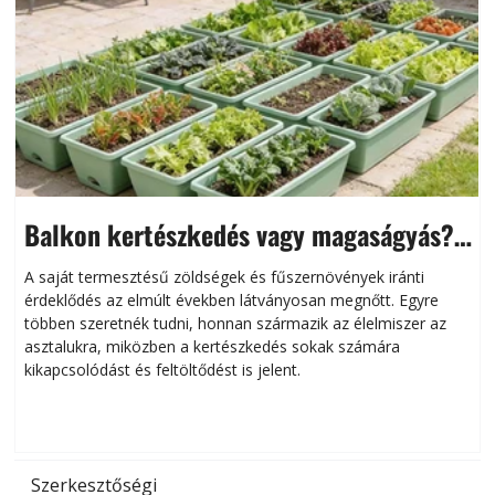
Balkon kertészkedés vagy magaságyás?
Helytakarékos kertészkedés
A saját termesztésű zöldségek és fűszernövények iránti
érdeklődés az elmúlt években látványosan megnőtt. Egyre
többen szeretnék tudni, honnan származik az élelmiszer az
l
asztalukra, miközben a kertészkedés sokak számára
kikapcsolódást és feltöltődést is jelent.
é
d
Szerkesztőségi