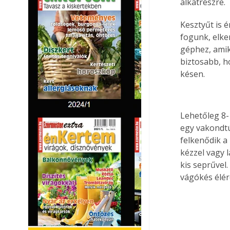
alkatrészre.
Kesztyűt is 
fogunk, elke
géphez, amik
biztosabb, h
késen.
Lehetőleg 8-
egy vakondtúr
felkenődik a 
kézzel vagy 
kis seprűvel
vágókés élér