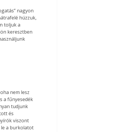
logatás” nagyon 
átrafelé húzzuk, 
 toljuk a 
őkön keresztben 
használjunk 
soha nem lesz 
és a fűnyesedék 
onyan tudjunk 
ott és 
yírók viszont 
 le a burkolatot 