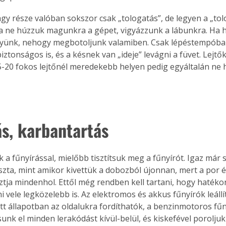
. A
agy része valóban sokszor csak „tologatás”, de legyen a „to
megoldás,
a ne húzzuk magunkra a gépet, vigyázzunk a lábunkra. Ha h
yünk, nehogy megbotoljunk valamiben. Csak lépéstempóban
biztonságos is, és a késnek van „ideje” levágni a füvet. Lejt
5-20 fokos lejtőnél meredekebb helyen pedig egyáltalán ne 
ás, karbantartás
 a fűnyírással, mielőbb tisztítsuk meg a fűnyírót. Igaz már 
iszta, mint amikor kivettük a dobozból újonnan, mert a por 
sztja mindenhol. Ettől még rendben kell tartani, hogy haték
 vele legközelebb is. Az elektromos és akkus fűnyírók leállít
tt állapotban az oldalukra fordíthatók, a benzinmotoros fűn
unk el minden lerakódást kívül-belül, és kiskefével poroljuk