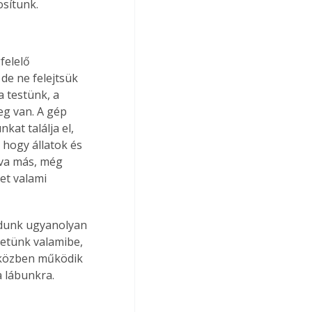
osítunk.
felelő 
 de ne felejtsük 
 testünk, a 
eg van. A gép 
at találja el, 
 hogy állatok és 
va más, még 
t valami 
udunk ugyanolyan 
hetünk valamibe, 
miközben működik 
a lábunkra.