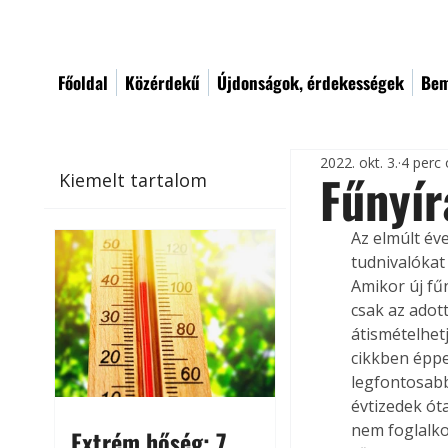
Főoldal
Közérdekű
Újdonságok, érdekességek
Bem
2022. okt. 3.
4 perc 
Fűnyír
Kiemelt tartalom
Az elmúlt év
tudnivalókat 
Amikor új fű
csak az ado
átismételhet
cikkben éppe
legfontosabb
évtizedek ót
nem foglalko
Extrém hőség: 7