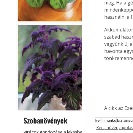
meg. Ha a gé
mindenképpen
használni a f
Akkumulátoro
szabad haszn
vegyünk új a
havonta egys
tönkremenn
A cikk az Ez
Szobanövények
Virágoskert: k
kerti munka
biztonsá
teraszon, laká
Kert, növényápolá
Virágok gondozása a lakásban,