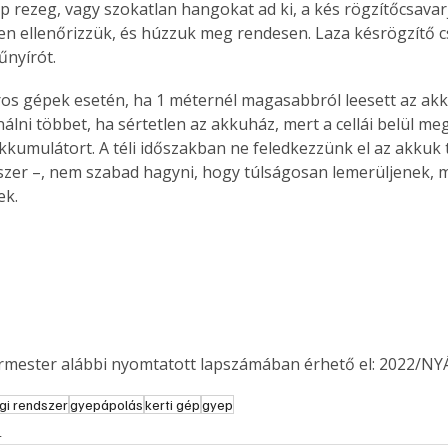
p rezeg, vagy szokatlan hangokat ad ki, a kés rögzítőcsavarj
 ellenőrizzük, és húzzuk meg rendesen. Laza késrögzítő csa
űnyírót.
s gépek esetén, ha 1 méternél magasabbról leesett az akk
álni többet, ha sértetlen az akkuház, mert a cellái belül me
kkumulátort. A téli időszakban ne feledkezzünk el az akkuk t
zer –, nem szabad hagyni, hogy túlságosan lemerüljenek, m
ek.
ermester alábbi nyomtatott lapszámában érhető el: 2022/NY
ertben,
Gyógyító növények: a
gi rendszer
gyepápolás
kerti gép
gyep
sban
természet kincsei az
s