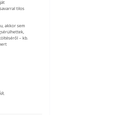
át 
varral tilos 
u, akkor sem 
gsérülhettek, 
öltéséről – kb. 
ert 
ÁR.