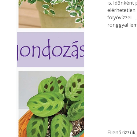
is. Időnként
elérhetetlen 
folyóvízzel 
ronggyal lem
Ellenőrizzük