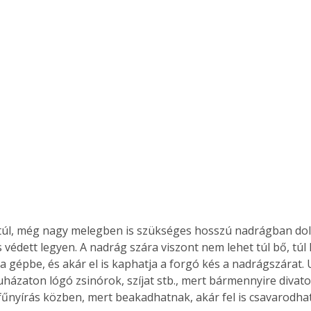
 túl, még nagy melegben is szükséges hosszú nadrágban dol
 védett legyen. A nadrág szára viszont nem lehet túl bő, túl 
a gépbe, és akár el is kaphatja a forgó kés a nadrágszárat.
házaton lógó zsinórok, szíjat stb., mert bármennyire divatos
fűnyírás közben, mert beakadhatnak, akár fel is csavarodha