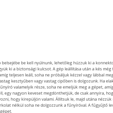
Együtt jobban megéri!
Bővebb információ itt!
k az
Együtt jobban megéri! A
mester
könyvek tetszőleges
er Old
párosítással kedvezményes
áron, 0 Ft postaköltséggel
ptapir új,
megrendelhetők!
 belsejébe be kell nyúlnunk, lehetőleg húzzuk ki a konnekt
és egyedi
tt
yük ki a biztonsági kulcsot. A gép leállítása után a kés még
lvasására
míg teljesen leáll, soha ne próbáljuk kézzel vagy lábbal megá
elefonon
astag kesztyűben vagy vastag cipőben is dolgozunk. Ha ela
nyelmesen
fűnyíró valamelyik része, soha ne emeljük meg a gépet, amíg
ben vagy
kell, egy nagyon keveset megdönthetjük, de csak annyira, ho
t is
yozni, hogy kirepüljön valami. Állítsuk le, majd utána nézzük
. Bárhol,
rkolat nélkül soha ne dolgozzunk a fűnyíróval. A fűgyűjtő levé
ön élve
a gépet.
ashatók az