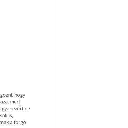
gozni, hogy 
laza, mert 
 Ugyanezért ne 
ak is, 
tnak a forgó 