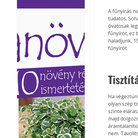
Ezermester lapszámai. A
Ezermester lapszámai
A fűnyírás n
Laptapir kényelmes megoldás,
Laptapir kényelmes 
tudatos. Soh
mert: – t
mert: – t
óvatosak leg
fűnyírót, ez 
haladjunk, 1
fűnyírót.
Tisztít
Ha végeztünk
olyan szép t
szinte elára
majd dolgozni
áramtalaníto
nem. Távolíts