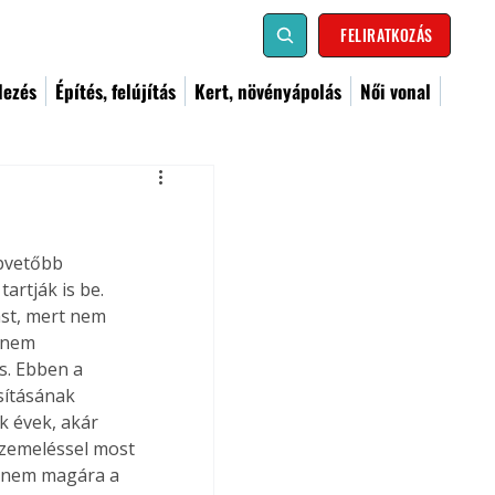
FELIRATKOZÁS
dezés
Építés, felújítás
Kert, növényápolás
Női vonal
pvetőbb 
artják is be. 
ást, mert nem 
anem 
s. Ebben a 
sításának 
k évek, akár 
üzemeléssel most 
hanem magára a 