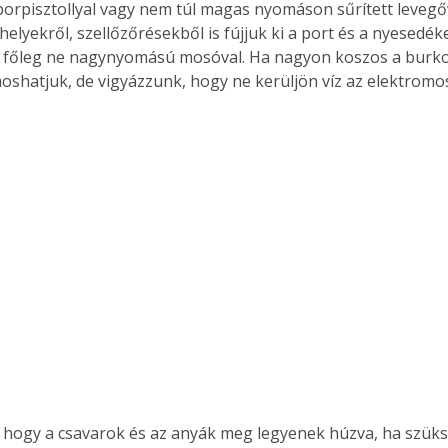
 porpisztollyal vagy nem túl magas nyomáson sűrített levegőv
helyekről, szellőzőrésekből is fújjuk ki a port és a nyesedéke
–, főleg ne nagynyomású mosóval. Ha nagyon koszos a burkol
oshatjuk, de vigyázzunk, hogy ne kerüljön víz az elektromo
, hogy a csavarok és az anyák meg legyenek húzva, ha szük