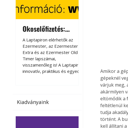
Okoselőfizetés:
Okoselőfizetés
Ezermester Extra
A Laptapiron elérhetők az
A Laptapiron elérhető
Ezermester, az Ezermester
Ezermester, az Ezer
Extra és az Ezermester Old
Extra és az Ezermest
Timer lapszámai,
Timer lapszámai,
visszamenőleg is! A Laptapir új,
visszamenőleg is! A La
Amikor a gép
innovatív, praktikus és egyedi
innovatív, praktikus 
megoldás a nyomtatott
megoldás a nyomtato
gépeknél veg
magazinok digitális olvasására
magazinok digitális o
várjuk meg, a
számítógépen, okostelefonon
számítógépen, okost
akármilyen v
vagy táblagépen. Kényelmesen
vagy táblagépen. Ké
eltömődik a 
Kiadványaink
az otthonában, útközben vagy
az otthonában, útköz
feltétlenül 
nyaralás, pihenés alatt is
nyaralás, pihenés alat
tudja akadál
elérhetők lapszámaink. Bárhol,
elérhetők lapszámaink
történt. A bu
bármikor, akár külföldön élve
bármikor, akár külföld
kell állítani 
vagy dolgozva is olvashatók az
vagy dolgozva is olv