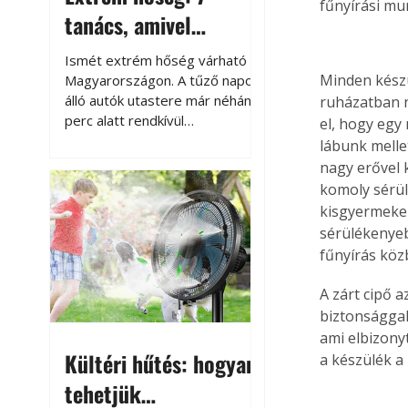
fűnyírási mu
tanács, amivel
megóvhatjuk
Ismét extrém hőség várható
autónkat a nyári
Minden készü
Magyarországon. A tűző napon
álló autók utastere már néhány
ruházatban ny
károktól
perc alatt rendkívül
el, hogy egy
felmelegszik, és rövid időn belül
lábunk mellet
akár a 60-70 °C-ot is
nagy erővel 
megközelítheti. Ez nemcsak a
komoly sérülé
beszállást teszi kellemetlenné,
kisgyermekek
hanem az autó állapotára és a
sérülékenyeb
benne hagyott tárgyakra is
fűnyírás köz
káros hatással lehet. Néhány
egyszerű óvintézkedéssel
A zárt cipő 
azonban jelentősen
biztonsággal
csökkenthetjük a hőség káros
ami elbizony
hatásait.
Kültéri hűtés: hogyan
a készülék a 
tehetjük