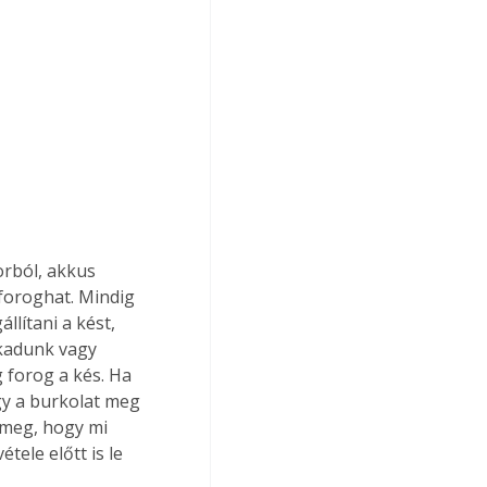
orból, akkus 
 foroghat. Mindig 
llítani a kést, 
kadunk vagy 
 forog a kés. Ha 
gy a burkolat meg 
 meg, hogy mi 
tele előtt is le 