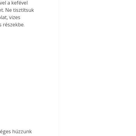
el a kefével 
t. Ne tisztítsuk 
at, vizes 
s részekbe.
séges húzzunk 