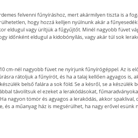
érdemes felvenni fűnyíráshoz, mert akármilyen tiszta is a fo
rülhetetlen, hogy hozzá kelljen nyúlnunk akár a fűnyesedékh
or eldugul vagy ürítjük a fűgyűjtőt. Minél nagyobb füvet vá
ogy időnként eldugul a kidobónyílás, vagy akár túl sok lerak
10 cm-nél nagyobb füvet ne nyírjunk fűnyírógéppel. Az is el
ásra rátoljuk a fűnyírót, és ha a talaj kellően agyagos is, 
készülék belső falára a sok föld. Se a késről, se a készülék b
lábbal távolítsuk el ezeket a lerakódásokat, fűmaradványoka
. Ha nagyon tömör és agyagos a lerakódás, akkor spaklival, 
e, és a műanyag ház is megsérülhet, ha nagy erővel esünk n