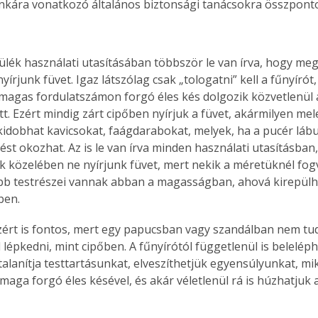
nkára vonatkozó általános biztonsági tanácsokra összpont
lék használati utasításában többször le van írva, hogy meg
írjunk füvet. Igaz látszólag csak „tologatni” kell a fűnyírót,
 magas fordulatszámon forgó éles kés dolgozik közvetlenül a
t. Ezért mindig zárt cipőben nyírjuk a füvet, akármilyen mel
kidobhat kavicsokat, faágdarabokat, melyek, ha a pucér lábunk
st okozhat. Az is le van írva minden használati utasításban,
 közelében ne nyírjunk füvet, mert nekik a méretüknél fog
b testrészei vannak abban a magasságban, ahová kirepülhe
ben.
azért is fontos, mert egy papucsban vagy szandálban nem t
 lépkedni, mint cipőben. A fűnyírótól függetlenül is belelép
talanítja testtartásunkat, elveszíthetjük egyensúlyunkat, 
maga forgó éles késével, és akár véletlenül rá is húzhatjuk 