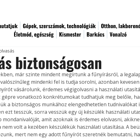
utatjuk
Gépek, szerszámok, technológiák
Otthon, lakberen
Életmód, egészség
Kismester
Barkács
Vonalzó
olvasás
ás biztonságosan
ekben, már szinte mindent megírtunk a fűnyírásról, a legala
valószínűleg mindenki fel is tudja sorolni, azonban kevesen t
nyírót vásárolunk, érdemes végigolvasni a használati utasít
tt gépre vonatkozó konkrétumokat tudhatjuk meg belőle, h
jük a biztonságos munkához elengedhetetlen tudnivalókat i
n ezt tesszük, sorra vesszük egy új készülék használati uta
 mondanivalóját, amit azoknak is érdemes elolvasni, akikne
a nem volt a kezében készülékük használati utasítása. A be
zunk, mert nem egy adott fűnyírót szeretnék bemutatni, 