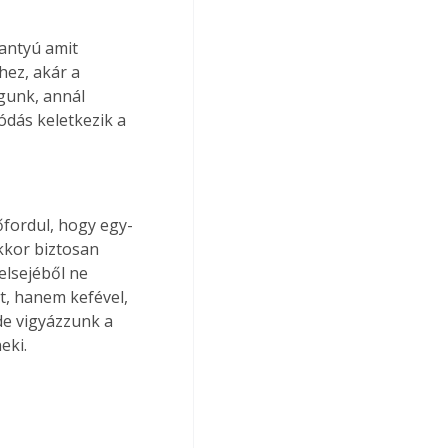
gantyú amit 
ez, akár a 
gunk, annál 
ódás keletkezik a 
őfordul, hogy egy-
akkor biztosan 
elsejéből ne 
t, hanem kefével, 
de vigyázzunk a 
eki.