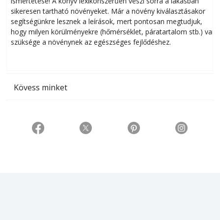
ismertetése! A könyv lexikonszerűen veszi sorra a lakásban
s
sikeresen tart­ha­tó növényeket. Már a növény kiválasztásakor
h
segítségünkre lesznek a leírások, mert pontosan megtudjuk,
k
hogy milyen körülményekre (hőmérséklet, páratartalom stb.) van
szüksége a növénynek az egészséges fejlődéshez.
t
Kövess minket