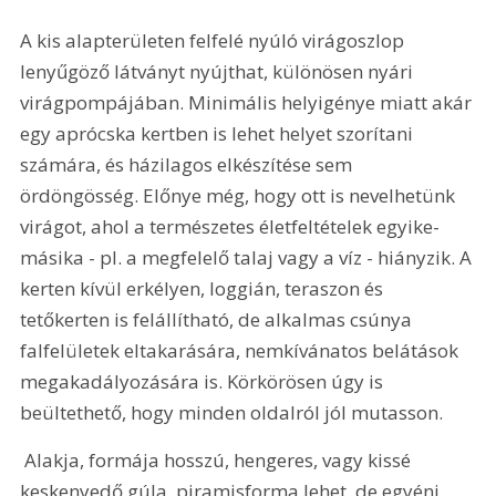
A kis alapterületen felfelé nyúló virágoszlop 
lenyűgöző látványt nyújthat, különösen nyári 
virágpompájában. Minimális helyigénye miatt akár 
egy aprócska kertben is lehet helyet szorítani 
számára, és házilagos elkészítése sem 
ördöngösség. Előnye még, hogy ott is nevelhetünk 
virágot, ahol a természetes életfeltételek egyike-
másika - pl. a megfelelő talaj vagy a víz - hiányzik. A 
kerten kívül erkélyen, loggián, teraszon és 
tetőkerten is felállítható, de alkalmas csúnya 
falfelületek eltakarására, nemkívánatos belátások 
megakadályozására is. Körkörösen úgy is 
beültethető, hogy minden oldalról jól mutasson.
 Alakja, formája hosszú, hengeres, vagy kissé 
keskenyedő gúla, piramisforma lehet, de egyéni 