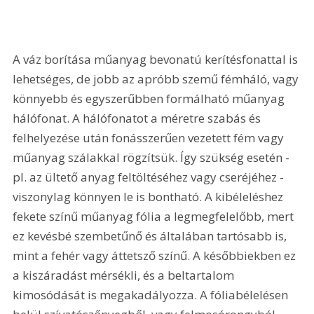
A váz borítása műanyag bevonatú kerítésfonattal is 
lehetséges, de jobb az apróbb szemű fémháló, vagy 
könnyebb és egyszerűbben formálható műanyag 
hálófonat. A hálófonatot a méretre szabás és 
felhelyezése után fonásszerűen vezetett fém vagy 
műanyag szálakkal rögzítsük. Így szükség esetén - 
pl. az ültető anyag feltöltéséhez vagy cseréjéhez - 
viszonylag könnyen le is bontható. A kibéleléshez 
fekete színű műanyag fólia a legmegfelelőbb, mert 
ez kevésbé szembetűnő és általában tartósabb is, 
mint a fehér vagy áttetsző színű. A későbbiekben ez 
a kiszáradást mérsékli, és a beltartalom 
kimosódását is megakadályozza. A fóliabélelésen 