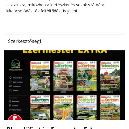
asztalukra, miközben a kertészkedés sokak számára
kikapcsolódást és feltöltődést is jelent.
é
d
Szerkesztőségi