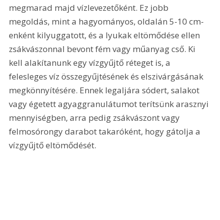
megmarad majd vízlevezetőként. Ez jobb 
megoldás, mint a hagyományos, oldalán 5-10 cm-
enként kilyuggatott, és a lyukak eltömődése ellen 
zsákvászonnal bevont fém vagy műanyag cső. Ki 
kell alakítanunk egy vízgyűjtő réteget is, a 
felesleges víz összegyűjtésének és elszivárgásának 
megkönnyítésére. Ennek legaljára sódert, salakot 
vagy égetett agyaggranulátumot terítsünk arasznyi 
mennyiségben, arra pedig zsákvászont vagy 
felmosórongy darabot takaróként, hogy gátolja a 
vízgyűjtő eltömődését.