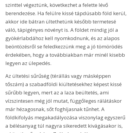
szinttel végeztünk, következhet a felette lévő 
berendezése. Ha felülre kissé tápdúsabb föld kerül, 
akkor ide bátran ültethetünk később termetesé 
váló, tápigényes növényt is. A földet mindig jól a 
gyökérlabdához kell nyomkodnunk, és az alapos 
beöntözésről se feledkezzünk meg a jó tömörödés 
érdekében, hogy a továbbiakban már minél kisebb 
legyen az ülepedés.
Az ültetési sűrűség (térállás vagy másképpen 
tőszám) a szabadföldi kiültetésekhez képest kissé 
sűrűbb legyen, mert az a laza beültetés, ami 
vízszintesen még jól mutat, függőleges rálátáskor 
már hézagosnak, sőt foghíjasnak tűnhet. A 
földkifolyás megakadályozása viszonylag egyszerű 
a bélésanyag túl nagyra sikeredett kivágásakor is, 