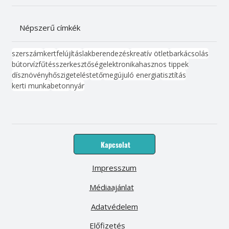
Népszerű címkék
szerszám
kert
felújítás
lakberendezés
kreatív ötlet
barkácsolás
bútor
víz
fűtés
szerkesztőség
elektronika
hasznos tippek
dísznövény
hőszigetelés
tető
megújuló energia
tisztítás
kerti munka
beton
nyár
Kapcsolat
Impresszum
Médiaajánlat
Adatvédelem
Előfizetés