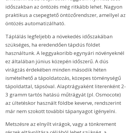
időszakban az öntözés még ritkább lehet. Nagyon 
praktikus a csepegtető öntözőrendszer, amellyel az 
öntözés automatizálható.
Táplálás legfeljebb a növekedés időszakában 
szükséges, ha eredendően tápdús földet 
használtunk. A leggyakoribb egynyári növényeknél 
ez általában június közepén időszerű. A dús 
virágzás érdekében minden második héten 
ismételhető a tápoldatozás, közepes töménységű 
tápoldattal, tápsóval. Alaptrágyaként literenként 2-
3 gramm tartós hatású műtrágyát (pl. Osmocote) 
az ültetéskor használt földbe keverve, rendszerint 
már nem szokott további tápanyagot igényelni.
Metszésre az elnyílt virágok, vagy a tönkrement 
részek eltávolítása céljából lehet szükség, a 