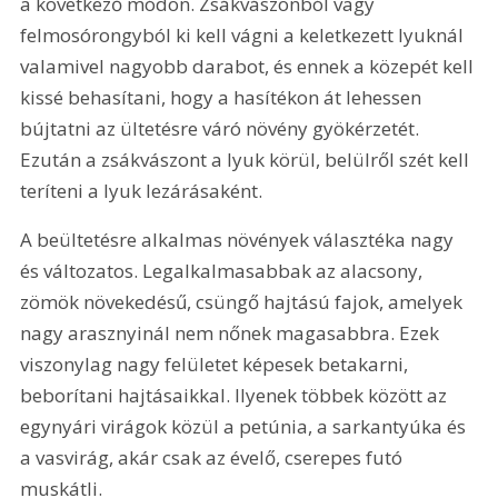
a következő módon. Zsákvászonból vagy 
felmosórongyból ki kell vágni a keletkezett lyuknál 
valamivel nagyobb darabot, és ennek a közepét kell 
kissé behasítani, hogy a hasítékon át lehessen 
bújtatni az ültetésre váró növény gyökérzetét. 
Ezután a zsákvászont a lyuk körül, belülről szét kell 
teríteni a lyuk lezárásaként.
A beültetésre alkalmas növények választéka nagy 
és változatos. Legalkalmasabbak az alacsony, 
zömök növekedésű, csüngő hajtású fajok, amelyek 
nagy arasznyinál nem nőnek magasabbra. Ezek 
viszonylag nagy felületet képesek betakarni, 
beborítani hajtásaikkal. Ilyenek többek között az 
egynyári virágok közül a petúnia, a sarkantyúka és 
a vasvirág, akár csak az évelő, cserepes futó 
muskátli.