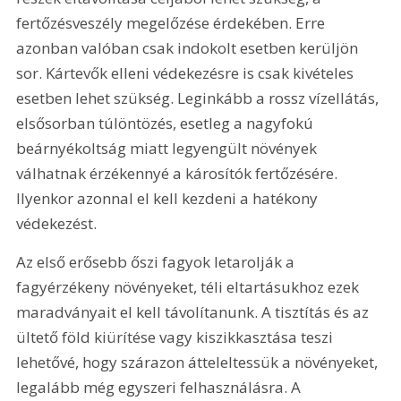
fertőzésveszély megelőzése érdekében. Erre 
azonban valóban csak indokolt esetben kerüljön 
sor. Kártevők elleni védekezésre is csak kivételes 
esetben lehet szükség. Leginkább a rossz vízellátás, 
elsősorban túlöntözés, esetleg a nagyfokú 
beárnyékoltság miatt legyengült növények 
válhatnak érzékennyé a károsítók fertőzésére. 
Ilyenkor azonnal el kell kezdeni a hatékony 
védekezést.
Az első erősebb őszi fagyok letarolják a 
fagyérzékeny növényeket, téli eltartásukhoz ezek 
maradványait el kell távolítanunk. A tisztítás és az 
ültető föld kiürítése vagy kiszikkasztása teszi 
lehetővé, hogy szárazon átteleltessük a növényeket, 
legalább még egyszeri felhasználásra. A 