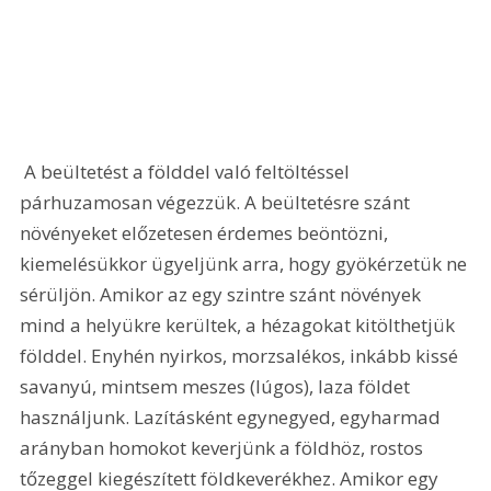
 A beültetést a földdel való feltöltéssel 
párhuzamosan végezzük. A beültetésre szánt 
növényeket előzetesen érdemes beöntözni, 
kiemelésükkor ügyeljünk arra, hogy gyökérzetük ne 
sérüljön. Amikor az egy szintre szánt növények 
mind a helyükre kerültek, a hézagokat kitölthetjük 
földdel. Enyhén nyirkos, morzsalékos, inkább kissé 
savanyú, mintsem meszes (lúgos), laza földet 
használjunk. Lazításként egynegyed, egyharmad 
arányban homokot keverjünk a földhöz, rostos 
tőzeggel kiegészített földkeverékhez. Amikor egy 