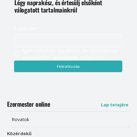
Légy naprakész, és értesülj elsőként
válogatott tartalmainkról
E-mail cím
*
Igen, szeretnék feliratkozni, és elfogadom az 
adatkezelést. 
Adatvédelmi tájékoztató
Feliratkozás
Ezermester online
Lap tetejére
Rovatok
Közérdekű