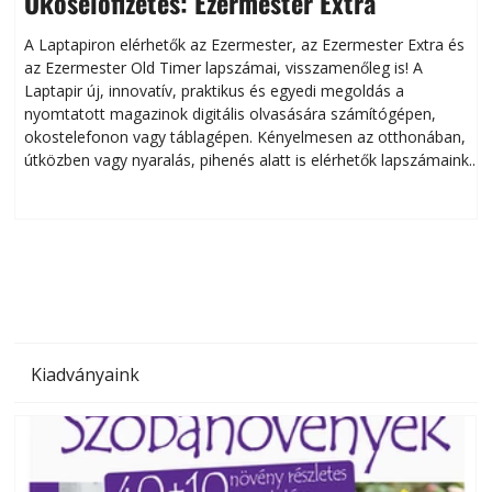
Okoselőfizetés: Ezermester Extra
A Laptapiron elérhetők az Ezermester, az Ezermester Extra és
az Ezermester Old Timer lapszámai, visszamenőleg is! A
Laptapir új, innovatív, praktikus és egyedi megoldás a
L
nyomtatott magazinok digitális olvasására számítógépen,
okostelefonon vagy táblagépen. Kényelmesen az otthonában,
útközben vagy nyaralás, pihenés alatt is elérhetők lapszámaink.
ú
Bárhol, bármikor, akár külföldön élve vagy dolgozva is
B
olvashatók az Ezermester lapszámai. A Laptapir kényelmes
megoldás, mert: – t
Kiadványaink