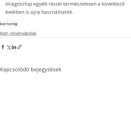
virágoszlop egyéb részei természetesen a következő 
években is újra használhatók. 
kert
virág
Kert, növényápolás
Kapcsolódó bejegyzések