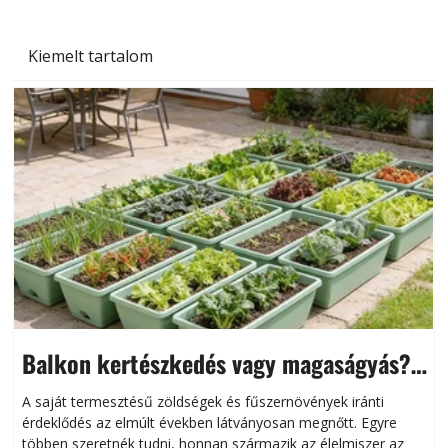
Kiemelt tartalom
Balkon kertészkedés vagy magaságyás?
Helytakarékos kertészkedés
A saját termesztésű zöldségek és fűszernövények iránti
érdeklődés az elmúlt években látványosan megnőtt. Egyre
többen szeretnék tudni, honnan származik az élelmiszer az
l