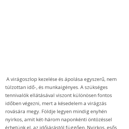
 A virágoszlop kezelése és ápolása egyszerű, nem 
túlzottan idő-, és munkaigényes. A szükséges 
tennivalók ellátásával viszont különösen fontos 
időben végezni, mert a késedelem a virágzás 
rovására megy. Földje legyen mindig enyhén 
nyirkos, amit két-három naponkénti öntözéssel 
érhetünk el, az időjárástól függően. Nyirkos, esős 