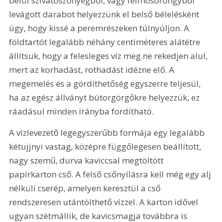
belül szívatószőnyegből, vagy felmosórongyból 
levágott darabot helyezzünk el belső bélelésként 
úgy, hogy kissé a peremrészeken túlnyúljon. A 
földtartót legalább néhány centiméteres alátétre 
állítsuk, hogy a felesleges víz meg ne rekedjen alul, 
mert az korhadást, rothadást idézne elő. A 
megemelés és a gördíthetőség egyszerre teljesül, 
ha az egész állványt bútorgörgőkre helyezzük, ez 
ráadásul minden irányba fordítható.
A vízlevezető legegyszerűbb formája egy legalább 
kétujjnyi vastag, középre függőlegesen beállított, 
nagy szemű, durva kaviccsal megtöltött 
papírkarton cső. A felső csőnyílásra kell még egy alj 
nélküli cserép, amelyen keresztül a cső 
rendszeresen utántölthető vízzel. A karton idővel 
ugyan szétmállik, de kavicsmagja továbbra is 