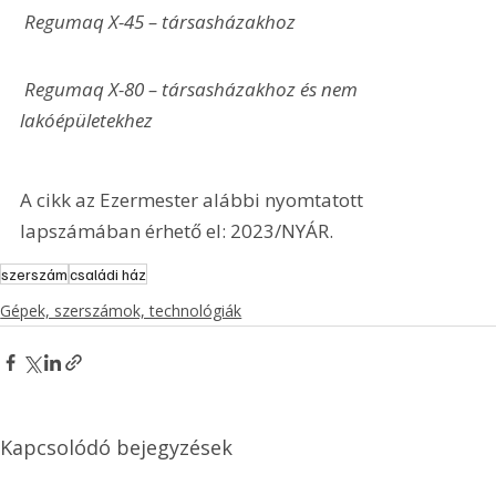
 Regumaq X-45 – társasházakhoz
 Regumaq X-80 – társasházakhoz és nem 
lakóépületekhez
A cikk az Ezermester alábbi nyomtatott 
lapszámában érhető el: 2023/NYÁR.
szerszám
családi ház
Gépek, szerszámok, technológiák
Kapcsolódó bejegyzések