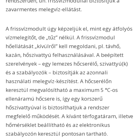
rendszerűen, ún. frissvízmodullal biztosítjuk a 
zavarmentes melegvíz-ellátást.
A frissvízmodult úgy képzeljük el, mint egy átfolyós 
vízmelegítőt, de „tűz” nélkül. A frissvízmodul 
hőellátását „kívülről” kell megoldani, pl. távhő, 
kazán, hőszivattyú felhasználásával. A beépített 
szerelvények – egy lemezes hőcserélő, szivattyú(k) 
és a szabályozók – biztosítják az azonnali 
használati melegvíz-készítést. A hőcserélőn 
keresztül megvalósítható a maximum 5 °C-os 
ellenáramú hőcsere is, így egy korszerű 
hőszivattyúval is biztosíthatjuk a rendszer 
megfelelő működését. A kívánt térfogatáram, illetve 
hőmérséklet beállítható és az elektronikus 
szabályozón keresztül pontosan tartható.