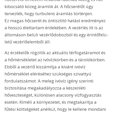
kibocsátó közeg áramlik át. A hőcserélőt úgy 
tervezték, hogy turbulens áramlás történjen. 
Ez magas hőcserét és öntisztító hatást eredményez 
a hosszú élettartam érdekében. A vezérlés itt is az 
állomáson belüli vezérlődobozból és egy érintőfelü­
letű vezérlőelemből áll.
Az érzékelők rögzítik az aktuális térfogatáramot és 
a hőmérsékletet az ivóvízkörben és a tárolókörben. 
Ebből a vezérlő kiszámítja a kívánt ivóvíz 
hőmérséklet eléréséhez szükséges szivattyú 
fordulatszámot. A meleg ivóvíz igény szerinti 
biztosítása megakadályozza a készenléti 
hőveszteséget, különösen alacsony vízfogyasztás 
esetén. Kíméli a környezetet, és megtakarítja a 
fűtési költségeket anélkül, hogy le kellene mondani 