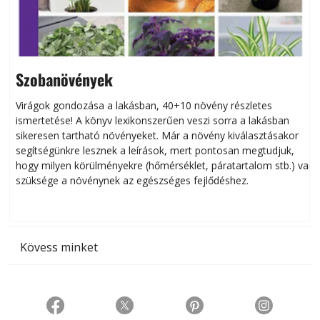
Szobanövények
Virágok gondozása a lakásban, 40+10 növény részletes
ismertetése! A könyv lexikonszerűen veszi sorra a lakásban
s
sikeresen tart­ha­tó növényeket. Már a növény kiválasztásakor
h
segítségünkre lesznek a leírások, mert pontosan megtudjuk,
k
hogy milyen körülményekre (hőmérséklet, páratartalom stb.) van
szüksége a növénynek az egészséges fejlődéshez.
t
Kövess minket