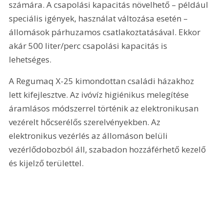
számára. A csapolási kapacitás növelhető – például 
speciális igények, használat változása esetén – 
állomások párhuzamos csatlakoztatásával. Ekkor 
akár 500 liter/perc csapolási kapacitás is 
lehetséges.
A Regumaq X-25 kimondottan családi házakhoz 
lett kifejlesztve. Az ivóvíz higiénikus melegítése 
áramlásos módszerrel történik az elektronikusan 
vezérelt hőcserélős szerelvényekben. Az 
elektronikus vezérlés az állomáson belüli 
vezérlődobozból áll, szabadon hozzá­férhető kezelő 
és kijelző területtel.