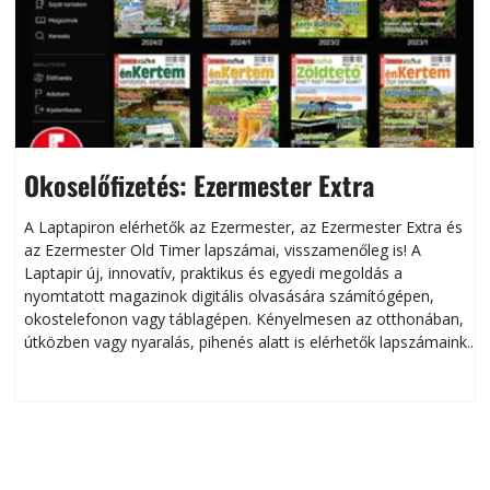
Okoselőfizetés: Ezermester Extra
A Laptapiron elérhetők az Ezermester, az Ezermester Extra és
az Ezermester Old Timer lapszámai, visszamenőleg is! A
Laptapir új, innovatív, praktikus és egyedi megoldás a
L
nyomtatott magazinok digitális olvasására számítógépen,
okostelefonon vagy táblagépen. Kényelmesen az otthonában,
útközben vagy nyaralás, pihenés alatt is elérhetők lapszámaink.
ú
Bárhol, bármikor, akár külföldön élve vagy dolgozva is
B
olvashatók az Ezermester lapszámai. A Laptapir kényelmes
megoldás, mert: – t