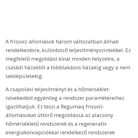
A frissvíz-állomások három változatban állnak 
rendelkezésre, különböző teljesítményszintekkel. Ez 
megfelelő megoldást kínál minden helyzetre, a 
családi házaktól a többlakásos házakig vagy a nem 
lakóépületekig.
A csapolási teljesítményt és a hőmérséklet-
növekedést egyénileg a rendszer paramétereihez 
igazíthatjuk. Ez teszi a Regumaq frissvíz-
állomásokat úttörő megoldássá az alacsony 
hőmérsékletű rendszerek és a regeneratív 
energiakoncepciókkal rendelkező rendszerek 