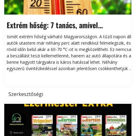
Extrém hőség: 7 tanács, amivel
megóvhatjuk autónkat a nyári károktól
Ismét extrém hőség várható Magyarországon. A tűző napon álló
autók utastere már néhány perc alatt rendkívül felmelegszik, és
rövid időn belül akár a 60-70 °C-ot is megközelítheti. Ez nemcsak
n
a beszállást teszi kellemetlenné, hanem az autó állapotára és a
benne hagyott tárgyakra is káros hatással lehet. Néhány
egyszerű óvintézkedéssel azonban jelentősen csökkenthetjük a
hőség káros hatásait.
l
Szerkesztőségi