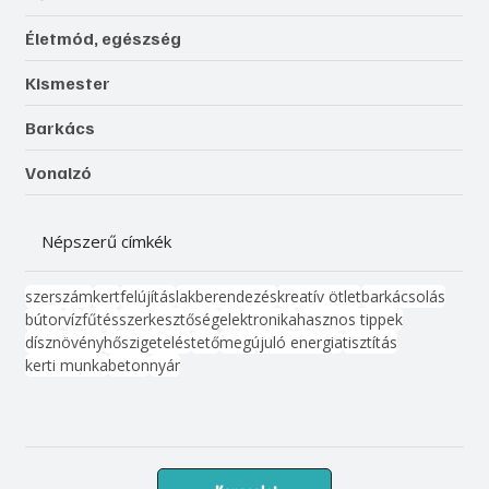
Életmód, egészség
Kismester
Barkács
Vonalzó
Népszerű címkék
szerszám
kert
felújítás
lakberendezés
kreatív ötlet
barkácsolás
bútor
víz
fűtés
szerkesztőség
elektronika
hasznos tippek
dísznövény
hőszigetelés
tető
megújuló energia
tisztítás
kerti munka
beton
nyár