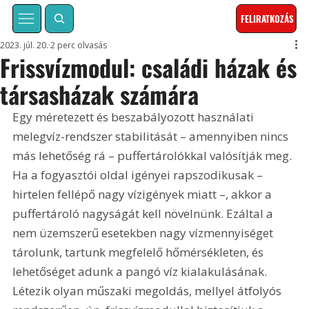
FELIRATKOZÁS
2023. júl. 20.
2 perc olvasás
Frissvízmodul: családi házak és
társasházak számára
Egy méretezett és beszabályozott használati 
melegvíz-rendszer stabilitását – amennyiben nincs 
más lehetőség rá – puffertárolókkal valósítják meg. 
Ha a fogyasztói oldal igényei rapszodikusak – 
hirtelen fellépő nagy vízigények miatt –, akkor a 
puffertároló nagyságát kell növelnünk. Ezáltal a 
nem üzemszerű esetekben nagy vízmennyiséget 
tárolunk, tartunk megfelelő hőmérsékleten, és 
lehetőséget adunk a pangó víz kialakulásának. 
Létezik olyan műszaki megoldás, mellyel átfolyós 