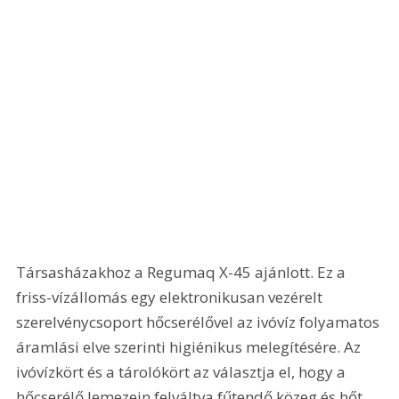
Társasházakhoz a Regumaq X-45 ajánlott. Ez a 
friss-vízállomás egy elektronikusan vezérelt 
szerelvénycsoport hőcserélővel az ivóvíz folyamatos 
áramlási elve szerinti higiénikus melegítésére. Az 
ivóvízkört és a tárolókört az választja el, hogy a 
hőcserélő lemezein felváltva fűtendő közeg és hőt 