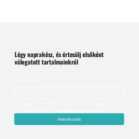
Légy naprakész, és értesülj elsőként
válogatott tartalmainkról
E-mail cím
*
Igen, szeretnék feliratkozni, és elfogadom az 
adatkezelést. 
Adatvédelmi tájékoztató
Feliratkozás