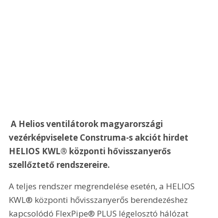
 A Helios ventilátorok magyarországi 
vezérképviselete Construma-s akciót hirdet 
HELIOS KWL® központi hővisszanyerős 
szellőztető rendszereire.
A teljes rendszer megrendelése esetén, a HELIOS 
KWL® központi hővisszanyerős berendezéshez 
kapcsolódó FlexPipe® PLUS légelosztó hálózat 