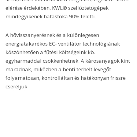
elérése érdekében. KWL® szellőztetőgépek 
mindegyikének hatásfoka 90% feletti.
A hővisszanyerésnek és a különlegesen 
energiatakarékos EC- ventilátor technológiának 
köszönhetően a fűtési költségeink kb. 
egyharmaddal csökkenhetnek. A károsanyagok kint 
maradnak, miközben a benti terhelt levegőt 
folyamatosan, kontrolláltan és hatékonyan frissre 
cseréljük.