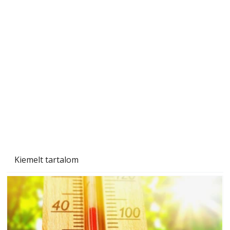
Tiszta homlokzat éveken át
Kiemelt tartalom