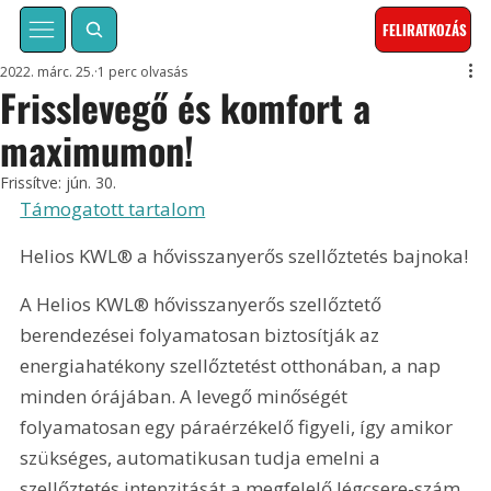
FELIRATKOZÁS
2022. márc. 25.
1 perc olvasás
Frisslevegő és komfort a
maximumon!
Frissítve:
jún. 30.
Támogatott tartalom
Helios KWL® a hővisszanyerős szellőztetés bajnoka!
A Helios KWL® hővisszanyerős szellőztető 
berendezései folyamatosan biztosítják az 
energiahatékony szellőztetést otthonában, a nap 
minden órájában. A levegő minőségét 
folyamatosan egy páraérzékelő figyeli, így amikor 
szükséges, automatikusan tudja emelni a 
szellőztetés intenzitását a megfelelő légcsere-szám 