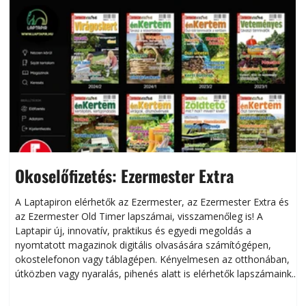
Okoselőfizetés: Ezermester Extra
A Laptapiron elérhetők az Ezermester, az Ezermester Extra és
az Ezermester Old Timer lapszámai, visszamenőleg is! A
Laptapir új, innovatív, praktikus és egyedi megoldás a
L
nyomtatott magazinok digitális olvasására számítógépen,
okostelefonon vagy táblagépen. Kényelmesen az otthonában,
útközben vagy nyaralás, pihenés alatt is elérhetők lapszámaink.
ú
Bárhol, bármikor, akár külföldön élve vagy dolgozva is
B
olvashatók az Ezermester lapszámai. A Laptapir kényelmes