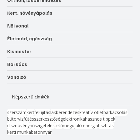
Otthon, lakberendezés
Kert, növényápolás
Női vonal
Életmód, egészség
Kismester
Barkács
Vonalzó
Népszerű címkék
szerszám
kert
felújítás
lakberendezés
kreatív ötlet
barkácsolás
bútor
víz
fűtés
szerkesztőség
elektronika
hasznos tippek
dísznövény
hőszigetelés
tető
megújuló energia
tisztítás
kerti munka
beton
nyár