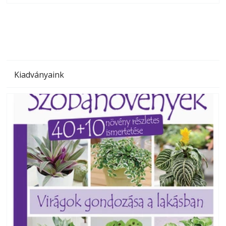
megoldás, mert: – t
Kiadványaink