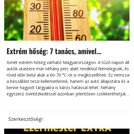
Extrém hőség: 7 tanács, amivel
megóvhatjuk autónkat a nyári károktól
Ismét extrém hőség várható Magyarországon. A tűző napon álló
autók utastere már néhány perc alatt rendkívül felmelegszik, és
rövid időn belül akár a 60-70 °C-ot is megközelítheti. Ez nemcsak
n
a beszállást teszi kellemetlenné, hanem az autó állapotára és a
benne hagyott tárgyakra is káros hatással lehet. Néhány
egyszerű óvintézkedéssel azonban jelentősen csökkenthetjük a
hőség káros hatásait.
l
Szerkesztőségi