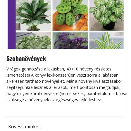
Szobanövények
Virágok gondozása a lakásban, 40+10 növény részletes
ismertetése! A könyv lexikonszerűen veszi sorra a lakásban
s
sikeresen tart­ha­tó növényeket. Már a növény kiválasztásakor
h
segítségünkre lesznek a leírások, mert pontosan megtudjuk,
k
hogy milyen körülményekre (hőmérséklet, páratartalom stb.) van
szüksége a növénynek az egészséges fejlődéshez.
t
Kövess minket