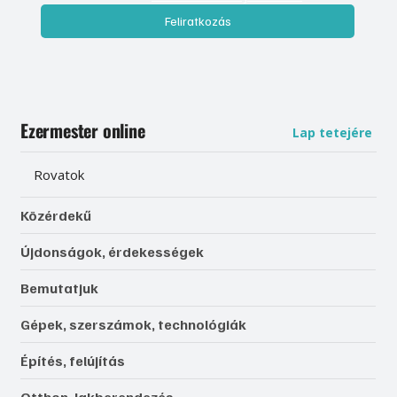
Feliratkozás
Ezermester online
Lap tetejére
Rovatok
Közérdekű
Újdonságok, érdekességek
Bemutatjuk
Gépek, szerszámok, technológiák
Építés, felújítás