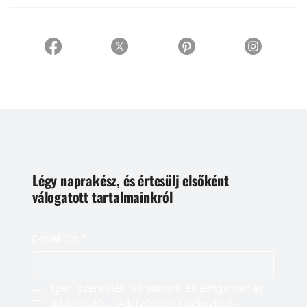
Légy naprakész, és értesülj elsőként
válogatott tartalmainkról
E-mail cím
*
Igen, szeretnék feliratkozni, és elfogadom az 
adatkezelést. 
Adatvédelmi tájékoztató