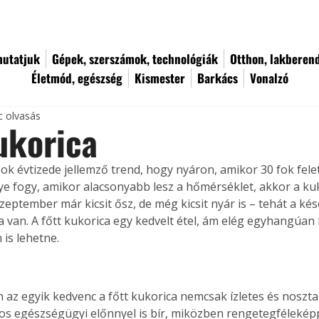
utatjuk
Gépek, szerszámok, technológiák
Otthon, lakberen
Életmód, egészség
Kismester
Barkács
Vonalzó
c olvasás
ukorica
k évtizede jellemző trend, hogy nyáron, amikor 30 fok felet
ye fogy, amikor alacsonyabb lesz a hőmérséklet, akkor a kuk
zeptember már kicsit ősz, de még kicsit nyár is – tehát a ké
 van. A főtt kukorica egy kedvelt étel, ám elég egyhangúan k
 is lehetne.
 az egyik kedvenc a főtt kukorica nemcsak ízletes és nosztal
 egészségügyi előnnyel is bír, miközben rengetegféleképp