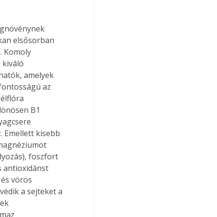
ségnövénynek 
okan elsősorban 
l. Komoly 
kiváló 
hatók, amelyek 
sfontosságú az 
lflóra 
ülönösen B1 
nyagcsere 
 Emellett kisebb 
 magnéziumot 
ozás), foszfort 
 antioxidánst 
 és vörös 
védik a sejteket a 
ek 
lmaz 