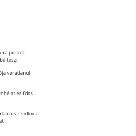
rá pirított 
á teszi.
ja váratlanul 
mhéjat és friss 
alú és rendkívül 
at.