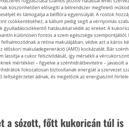
endszeres fogyasztása számos pozitív hatással lehet szerve
nak köszönhetően elősegíti a bélrendszer megfelelő működé
esélyét és támogatja a bélflóra egyensúlyát. A rostok hozzá
zint csökkentéséhez, a kálium pedig segít a vérnyomás szab
k gyulladáscsökkentő hatásukkal védik az ereket. A kukoric
axantin különösen fontos a szem egészsége szempontjából. 
 felhalmozódnak a retina makulájában, védve azt a káros kék
z időskori makuladegeneráció (AMD) kockázatát. Bár szénh
m lassítja a cukor felszívódását, így mérsékli a vércukorszin
nek mértékkel – figyelve a szénhidrátbevitelre – javasolt a 
hidrátok fokozatosan biztosítanak energiát a szervezet szá
ó teltségérzetet adnak, és megelőzik az energiaszint hirtele
t a sózott, főtt kukoricán túl is