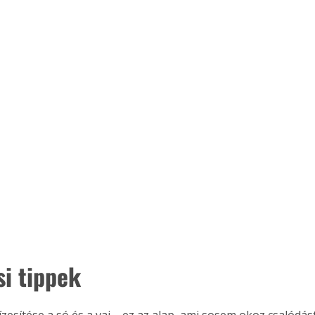
. A
megoldás,
si tippek
ízesítése a só és a vaj – ez az alap, ami sosem okoz csalódást