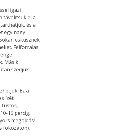
sel igazi 
távolítsuk el a 
arthatjuk, és a 
et egy nagy 
. Sokan esküsznek 
ket. Felforralás 
senge 
k. Másik 
után szedjük 
hetjük. Ez a 
 ízét. 
 füstös, 
 10-15 percig, 
gyors megoldás! 
s fokozaton). 