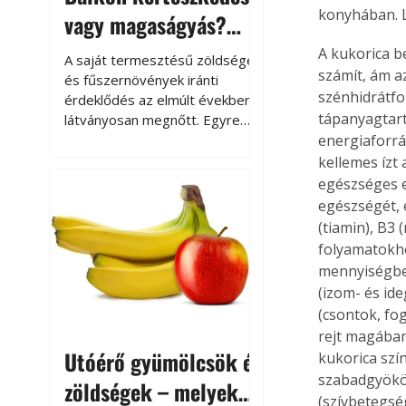
konyhában. Le
vagy magaságyás?
Helytakarékos
A kukorica b
A saját termesztésű zöldségek
számít, ám az
kertészkedés
és fűszernövények iránti
szénhidrátfo
érdeklődés az elmúlt években
tápanyagtart
látványosan megnőtt. Egyre
többen szeretnék tudni, honnan
energiaforrá
származik az élelmiszer az
kellemes ízt
asztalukra, miközben a
egészséges e
kertészkedés sokak számára
egészségét, 
kikapcsolódást és feltöltődést
(tiamin), B3 
is jelent.
folyamatokho
mennyiségben
(izom- és id
(csontok, fo
rejt magában,
Utóérő gyümölcsök és
kukorica szín
szabadgyökök
zöldségek – melyek
(szívbetegség