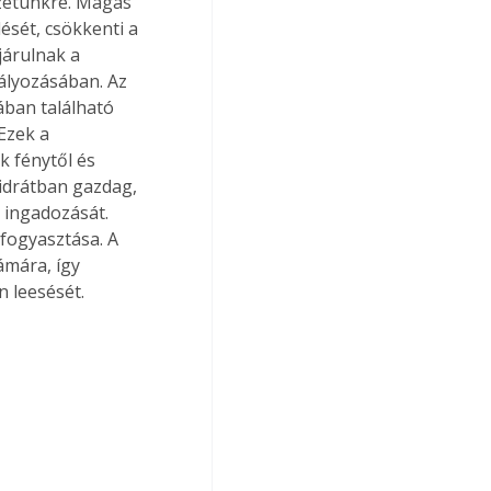
zetünkre. Magas 
sét, csökkenti a 
járulnak a 
ályozásában. Az 
ában található 
Ezek a 
 fénytől és 
idrátban gazdag, 
t ingadozását. 
fogyasztása. A 
mára, így 
n leesését.