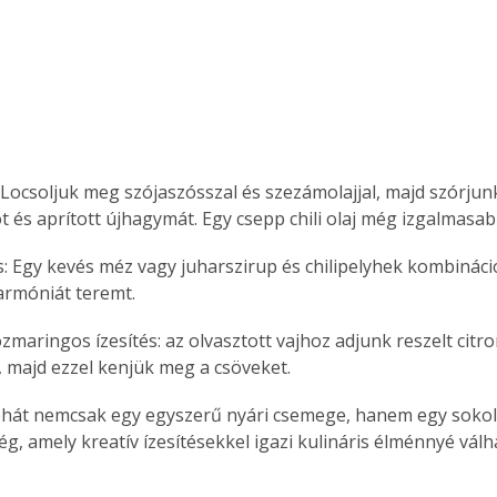
: Locsoljuk meg szójaszósszal és szezámolajjal, majd szórjunk 
és aprított újhagymát. Egy csepp chili olaj még izgalmasabb
s: Egy kevés méz vagy juharszirup és chilipelyhek kombináció
armóniát teremt.
zmaringos ízesítés: az olvasztott vajhoz adjunk reszelt citro
 majd ezzel kenjük meg a csöveket.
ehát nemcsak egy egyszerű nyári csemege, hanem egy sokold
ertben,
Gyógyító növények: a
ég, amely kreatív ízesítésekkel igazi kulináris élménnyé válh
sban
természet kincsei az