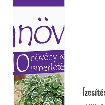
Ezermester lapszámai. A
Ezermester lapszámai
Laptapir kényelmes megoldás,
Laptapir kényelmes 
mert: – t
mert: – t
Ízesíté
– Klasszikus 