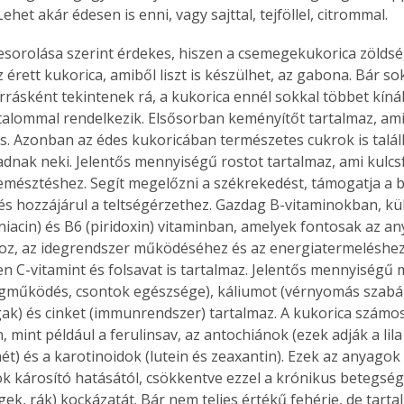
het akár édesen is enni, vagy sajttal, tejföllel, citrommal.
esorolása szerint érdekes, hiszen a csemegekukorica zöld
 érett kukorica, amiből liszt is készülhet, az gabona. Bár s
rrásként tekintenek rá, a kukorica ennél sokkal többet kíná
alommal rendelkezik. Elsősorban keményítőt tartalmaz, ami 
s. Azonban az édes kukoricában természetes cukrok is talál
 adnak neki. Jelentős mennyiségű rostot tartalmaz, ami kulc
mésztéshez. Segít megelőzni a székrekedést, támogatja a bé
és hozzájárul a teltségérzethez. Gazdag B-vitaminokban, k
(niacin) és B6 (piridoxin) vitaminban, amelyek fontosak az a
z, az idegrendszer működéséhez és az energiatermeléshez.
 C-vitamint és folsavat is tartalmaz. Jelentős mennyiségű
egműködés, csontok egészsége), káliumot (vérnyomás szabály
gak) és cinket (immunrendszer) tartalmaz. A kukorica számos
 mint például a ferulinsav, az antochiánok (ezek adják a lila
ét) és a karotinoidok (lutein és zeaxantin). Ezek az anyagok 
 károsító hatásától, csökkentve ezzel a krónikus betegség
ek, rák) kockázatát. Bár nem teljes értékű fehérje, de tarta