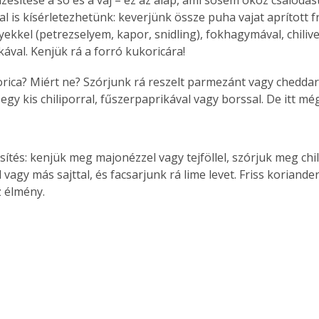
l is kísérletezhetünk: keverjünk össze puha vajat aprított fr
ekkel (petrezselyem, kapor, snidling), fokhagymával, chilive
kával. Kenjük rá a forró kukoricára!
orica? Miért ne? Szórjunk rá reszelt parmezánt vagy cheddar 
gy kis chiliporral, fűszerpaprikával vagy borssal. De itt mé
sítés: kenjük meg majonézzel vagy tejföllel, szórjuk meg chili
agy más sajttal, és facsarjunk rá lime levet. Friss koriande
 élmény.