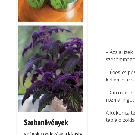
– Ázsiai ízek
szezámmagot 
– Édes-csípő
kellemes ízh
– Citrusos-ro
rozmaringot,
A kukorica t
Szobanövények
Virágoskert: k
tápláló zölds
teraszon, laká
Virágok gondozása a lakásban,