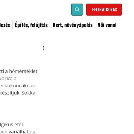
FELIRATKOZÁS
dezés
Építés, felújítás
Kert, növényápolás
Női vonal
ti a hőmérséklet, 
orica a 
sei kukoricáknak 
észítjük. Sokkal 
gikus étel, 
en variálható a 