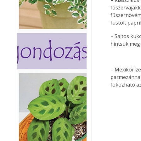
fűszervajakka
fűszernövény
füstölt papri
– Sajtos kuk
hintsük meg e
– Mexikói íze
parmezánnal v
fokozható az