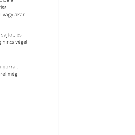
iss 
l vagy akár 
sajtot, és 
g nincs vége!
 porral, 
rrel még 