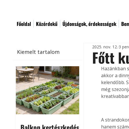
Főoldal
Közérdekű
Újdonságok, érdekességek
Bem
2025. nov. 12.
3 per
Főtt k
Kiemelt tartalom
Hazánkban so
akkor a dinn
kelendőbb. S
még szezonja
kreatívabban
A strandokon
Balkon kertészkedés
hanem számos