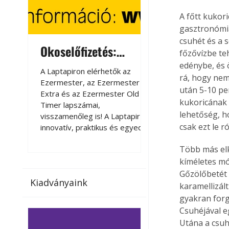
A főtt kukori
gasztronómia
csuhét és a 
Okoselőfizetés:
Okoselőfizetés
főzővízbe te
Ezermester Extra
edénybe, és 
A Laptapiron elérhetők az
A Laptapiron elérhető
rá, hogy nem
Ezermester, az Ezermester
Ezermester, az Ezer
után 5-10 pe
Extra és az Ezermester Old
Extra és az Ezermest
kukoricának s
Timer lapszámai,
Timer lapszámai,
lehetőség, h
visszamenőleg is! A Laptapir új,
visszamenőleg is! A La
csak ezt le ró
innovatív, praktikus és egyedi
innovatív, praktikus 
megoldás a nyomtatott
megoldás a nyomtato
Több más elk
magazinok digitális olvasására
magazinok digitális o
kíméletes mó
számítógépen, okostelefonon
számítógépen, okost
vagy táblagépen. Kényelmesen
vagy táblagépen. Ké
Gőzölőbetét s
Kiadványaink
az otthonában, útközben vagy
az otthonában, útköz
karamellizált
nyaralás, pihenés alatt is
nyaralás, pihenés alat
gyakran forg
elérhetők lapszámaink. Bárhol,
elérhetők lapszámaink
Csuhéjával e
bármikor, akár külföldön élve
bármikor, akár külföld
Utána a csuh
vagy dolgozva is olvashatók az
vagy dolgozva is olv