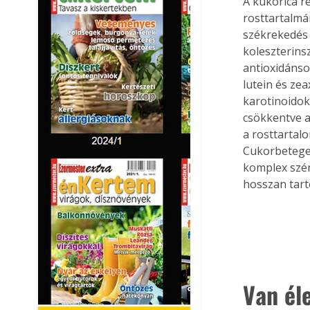
A kukorica r
rosttartalmá
székrekedés 
koleszterins
antioxidánso
lutein és ze
karotinoidok
csökkentve a
a rosttartalo
Cukorbetegek
komplex szén
hosszan tart
Van éle