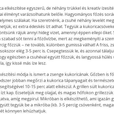
ca elkészítése egyszerű, de néhány trükkel és kreatív ízesítés
i élményt varázsolhatunk belőle. Hagyományos főzés során 
selymes szálakat. Ha szeretnénk, a csuhé néhány levelét megt
Együtt jobban megéri!
hetjük, ez extra édeskés ízt adhat. Tegyük a kukoricacsövek
Bővebb információ itt!
öntsünk rájuk annyi hideg vizet, amennyi éppen ellepi őket
k az
Együtt jobban megéri! A
 szabad sót tenni a főzővízbe, mert az megkeményíti a szeme
mester
könyvek tetszőleges
rcig főzzük – ne tovább, különben gumissá válhat! A friss, z
er Old
párosítással kedvezményes
okszor elég 3-5 perc is. Csepegtessük le, és azonnal tálalju
áron, 0 Ft postaköltséggel
ogy egészben a csuhéval együtt főzzük, és langyossá hűlés 
ptapir új,
megrendelhetők!
la, így kissé más íze lesz.
és egyedi
tt
észítési módja is ismert a zsenge kukoricának. Gőzben is főz
lvasására
dszer jobban megőrzi a kukorica tápanyagait és természetes
elefonon
nyelmesen
egítségével 10-15 perc alatt elkészül. A grillen sült kukorica
ben vagy
 ízt kap. Ecseteljük meg olajjal, és magas hőfokon grillezzük
t is
atva, amíg megpirul. Mikróban is elkészíthető, ami igazán 
. Bárhol,
gyütt tegyük be a mikróba (kb. 3-5 percig csövenként, maga
ön élve
ét könnyen lehúzhatjuk.
ashatók az