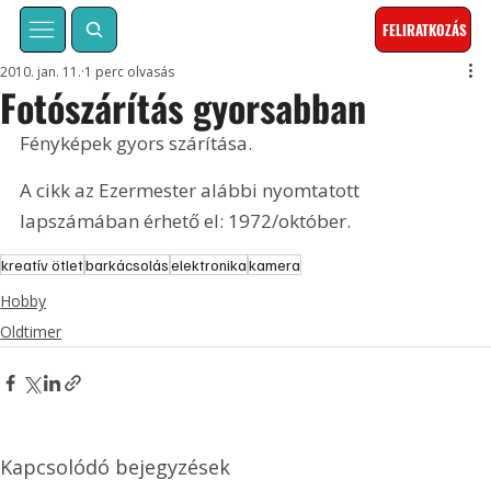
FELIRATKOZÁS
2010. jan. 11.
1 perc olvasás
Fotószárítás gyorsabban
Fényképek gyors szárítása. 
A cikk az Ezermester alábbi nyomtatott 
lapszámában érhető el: 1972/október.
kreatív ötlet
barkácsolás
elektronika
kamera
Hobby
Oldtimer
Kapcsolódó bejegyzések