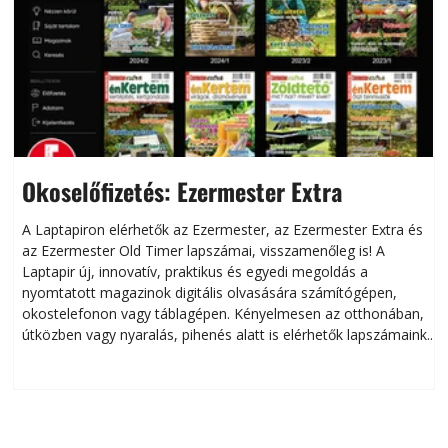
Okoselőfizetés: Ezermester Extra
A Laptapiron elérhetők az Ezermester, az Ezermester Extra és
az Ezermester Old Timer lapszámai, visszamenőleg is! A
Laptapir új, innovatív, praktikus és egyedi megoldás a
L
nyomtatott magazinok digitális olvasására számítógépen,
okostelefonon vagy táblagépen. Kényelmesen az otthonában,
útközben vagy nyaralás, pihenés alatt is elérhetők lapszámaink.
ú
Bárhol, bármikor, akár külföldön élve vagy dolgozva is
B
olvashatók az Ezermester lapszámai. A Laptapir kényelmes
megoldás, mert: – t