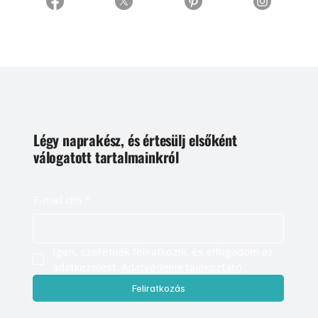
Légy naprakész, és értesülj elsőként
válogatott tartalmainkról
E-mail cím
*
Igen, szeretnék feliratkozni, és elfogadom az 
adatkezelést. 
Adatvédelmi tájékoztató
Feliratkozás