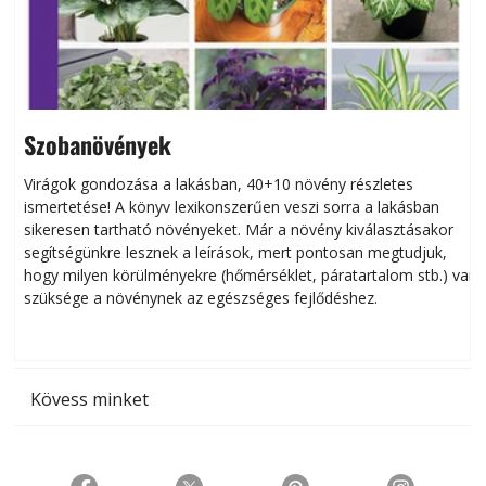
Szobanövények
Virágok gondozása a lakásban, 40+10 növény részletes
ismertetése! A könyv lexikonszerűen veszi sorra a lakásban
s
sikeresen tart­ha­tó növényeket. Már a növény kiválasztásakor
h
segítségünkre lesznek a leírások, mert pontosan megtudjuk,
k
hogy milyen körülményekre (hőmérséklet, páratartalom stb.) van
szüksége a növénynek az egészséges fejlődéshez.
t
Kövess minket