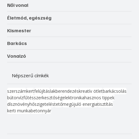
Női vonal
Életmód, egészség
Kismester
Barkács
Vonalzó
Népszerű címkék
szerszám
kert
felújítás
lakberendezés
kreatív ötlet
barkácsolás
bútor
víz
fűtés
szerkesztőség
elektronika
hasznos tippek
dísznövény
hőszigetelés
tető
megújuló energia
tisztítás
kerti munka
beton
nyár