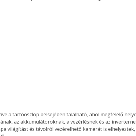
íve a tartóoszlop belsejében található, ahol megfelelő helyet
kának, az akkumulátoroknak, a vezérlésnek és az inverternek
a világítást és távolról vezérelhető kamerát is elhelyeztek,