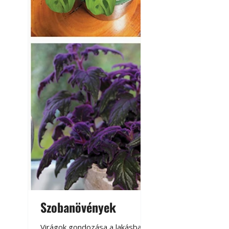
Szobanövények
Virágoskert: k
teraszon, laká
Virágok gondozása a lakásban,