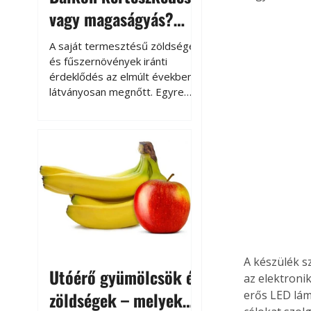
vagy magaságyás?
Helytakarékos
A saját termesztésű zöldségek
kertészkedés
és fűszernövények iránti
érdeklődés az elmúlt években
látványosan megnőtt. Egyre
többen szeretnék tudni, honnan
származik az élelmiszer az
asztalukra, miközben a
kertészkedés sokak számára
kikapcsolódást és feltöltődést
is jelent.
A készülék sz
Utóérő gyümölcsök és
az elektroni
zöldségek – melyek
erős LED lámp