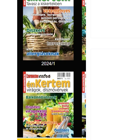
Széndioxid temető