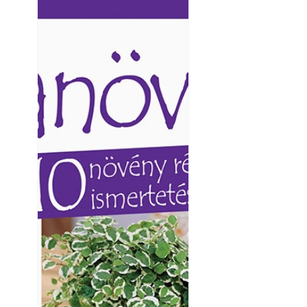
Ezermester lapszámai. A
Ezermester lapszámai
Laptapir kényelmes megoldás,
Laptapir kényelmes 
mert: – t
mert: – t