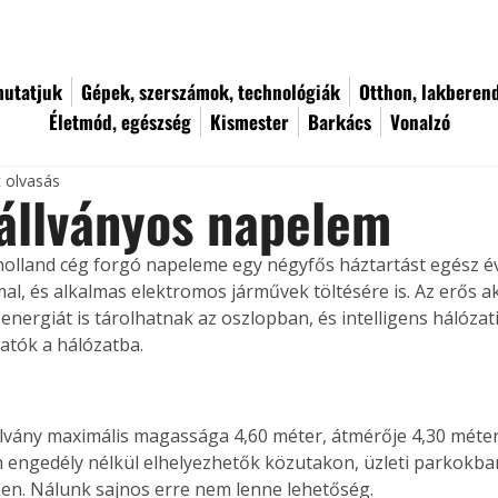
utatjuk
Gépek, szerszámok, technológiák
Otthon, lakberen
Életmód, egészség
Kismester
Barkács
Vonalzó
c olvasás
állványos napelem
holland cég forgó napeleme egy négyfős háztartást egész é
mal, és alkalmas elektromos járművek töltésére is. Az erős 
nergiát is tárolhatnak az oszlopban, és intelligens hálózati
atók a hálózatba. 
lvány maximális magassága 4,60 méter, átmérője 4,30 méter
 engedély nélkül elhelyezhetők közutakon, üzleti parkokb
en. Nálunk sajnos erre nem lenne lehetőség.