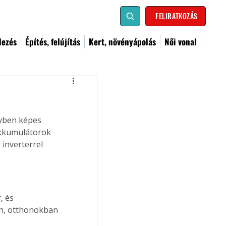
FELIRATKOZÁS
dezés
Építés, felújítás
Kert, növényápolás
Női vonal
vben képes 
akkumulátorok 
 inverterrel 
, és 
an, otthonokban 