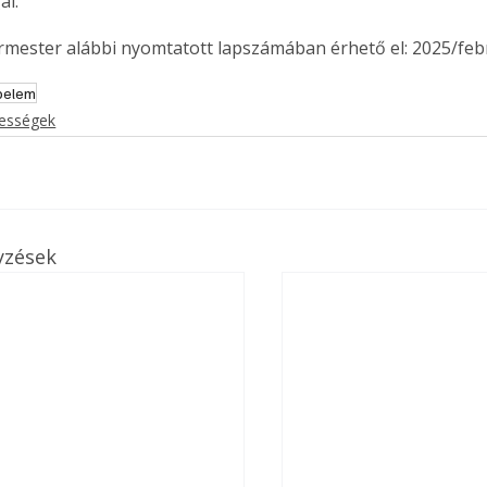
ál.
ermester alábbi nyomtatott lapszámában érhető el: 2025/feb
pelem
kességek
yzések