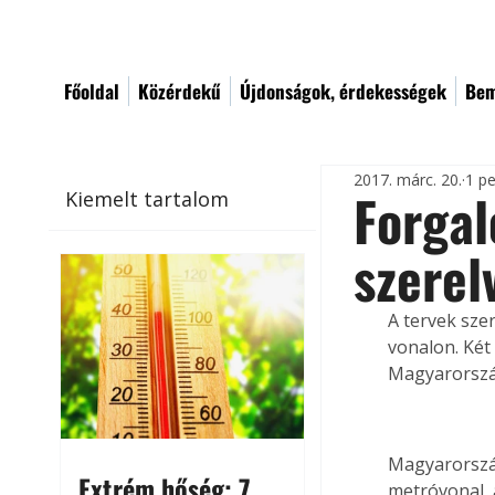
Főoldal
Közérdekű
Újdonságok, érdekességek
Bem
2017. márc. 20.
1 pe
Forgal
Kiemelt tartalom
szerel
A tervek szer
vonalon. Két
Magyarország
Magyarország
Extrém hőség: 7
metróvonal, 