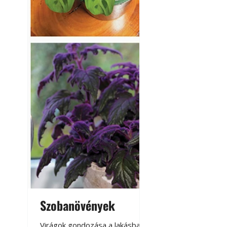
Szobanövények
Virágoskert: k
teraszon, laká
Virágok gondozása a lakásban,