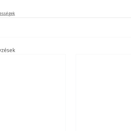
kességek
yzések