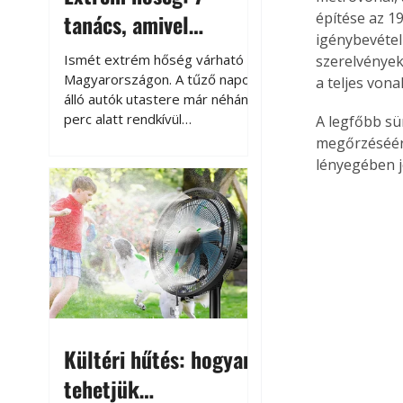
tanács, amivel
építése az 1
igénybevétel 
megóvhatjuk
Ismét extrém hőség várható
szerelvények 
autónkat a nyári
Magyarországon. A tűző napon
a teljes vonal
álló autók utastere már néhány
károktól
perc alatt rendkívül
A legfőbb sü
felmelegszik, és rövid időn belül
megőrzéséért
akár a 60-70 °C-ot is
lényegében j
megközelítheti. Ez nemcsak a
beszállást teszi kellemetlenné,
hanem az autó állapotára és a
benne hagyott tárgyakra is
káros hatással lehet. Néhány
egyszerű óvintézkedéssel
azonban jelentősen
csökkenthetjük a hőség káros
hatásait.
Kültéri hűtés: hogyan
tehetjük