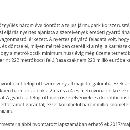
özgyűlés három éve döntött a teljes járműpark korszerűsítés
i eljárás nyertes ajánlata a szerelvények eredeti gyártójának
agonmastól érkezett. A nyertes pályázó feladata volt, hogy 
, és döntse el, milyen mértékben cseréli ki a régi alkatrésze
hogy a metrókocsik minimum húsz évig még üzemeltethetők 
erint 222 metrókocsi felújítása csaknem 220 millió euróba ke
vonta két felújított szerelvény áll majd forgalomba. Ezek a 
ben harmonizálnak a 2-es és a 4-es metróvonalon közleked
al. A gyártó a felújított metrószerelvényekre a korábbi húsz 
lettartamot garantál, ezzel körülbelül hárommillió kilométe
llalta.
ermester alábbi nyomtatott lapszámában érhető el: 2017/máj