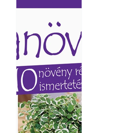
Ezermester lapszámai. A
Ezermester lapszámai
Laptapir kényelmes megoldás,
Laptapir kényelmes 
mert: – t
mert: – t
Yamaha koncepci