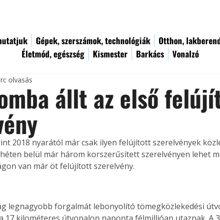
utatjuk
Gépek, szerszámok, technológiák
Otthon, lakberen
Életmód, egészség
Kismester
Barkács
Vonalzó
rc olvasás
omba állt az első felújí
vény
int 2018 nyarától már csak ilyen felújított szerelvények köz
 héten belül már három korszerűsített szerelvényen lehet ma
on van már öt felújított szerelvény.
 legnagyobb forgalmát lebonyolító tömegközlekedési útvo
a 17 kilométeres útvonalon naponta félmillióan utaznak. A 