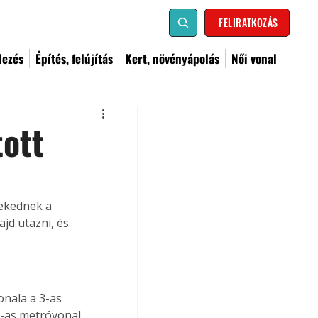
FELIRATKOZÁS
dezés
Építés, felújítás
Kert, növényápolás
Női vonal
tott
lekednek a 
jd utazni, és 
nala a 3-as 
3-as metróvonal 