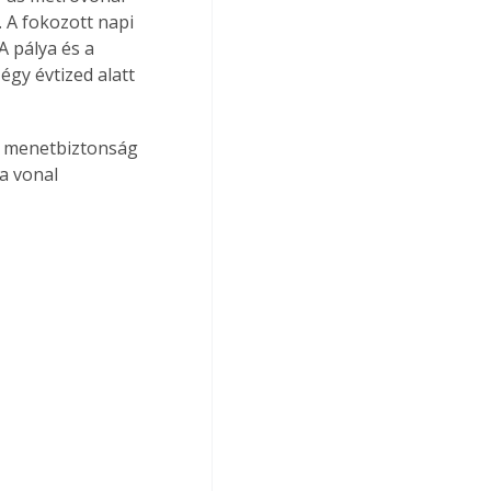
 A fokozott napi 
A pálya és a 
égy évtized alatt 
A menetbiztonság 
a vonal 