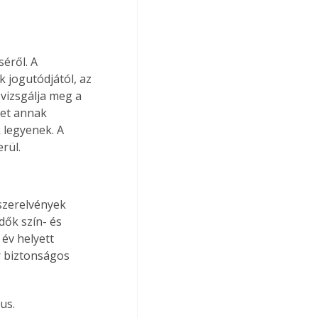
éről. A 
 jogutódjától, az 
vizsgálja meg a 
ket annak 
legyenek. A 
rül.
szerelvények 
ők szín- és 
év helyett 
r biztonságos 
us.