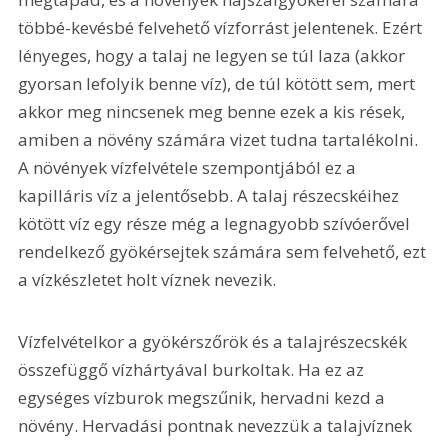
többé-kevésbé felvehető vízforrást jelentenek. Ezért 
lényeges, hogy a talaj ne legyen se túl laza (akkor 
gyorsan lefolyik benne víz), de túl kötött sem, mert 
akkor meg nincsenek meg benne ezek a kis rések, 
amiben a növény számára vizet tudna tartalékolni. 
A növények vízfelvétele szempontjából ez a 
kapilláris víz a jelentősebb. A talaj részecskéihez 
kötött víz egy része még a legnagyobb szívóerővel 
rendelkező gyökérsejtek számára sem felvehető, ezt 
a vízkészletet holt víznek nevezik.
Vízfelvételkor a gyökérszőrök és a talajrészecskék 
összefüggő vízhártyával burkoltak. Ha ez az 
egységes vízburok megszűnik, hervadni kezd a 
növény. Hervadási pontnak nevezzük a talajvíznek 