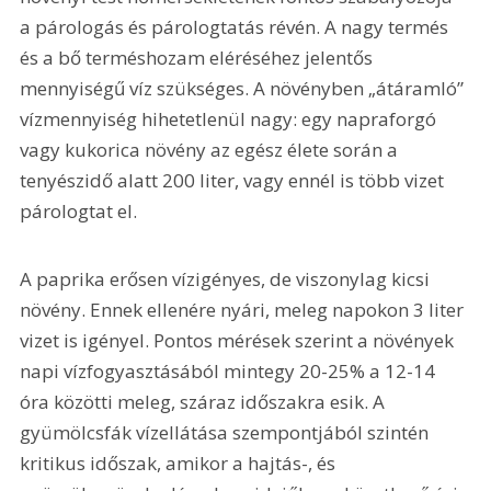
a párologás és párologtatás révén. A nagy termés 
és a bő terméshozam eléréséhez jelentős 
mennyiségű víz szükséges. A növényben „átáramló” 
vízmennyiség hihetetlenül nagy: egy napraforgó 
vagy kukorica növény az egész élete során a 
tenyészidő alatt 200 liter, vagy ennél is több vizet 
párologtat el.
A paprika erősen vízigényes, de viszonylag kicsi 
növény. Ennek ellenére nyári, meleg napokon 3 liter 
vizet is igényel. Pontos mérések szerint a növények 
napi vízfogyasztásából mintegy 20-25% a 12-14 
óra közötti meleg, száraz időszakra esik. A 
gyümölcsfák vízellátása szempontjából szintén 
kritikus időszak, amikor a hajtás-, és 