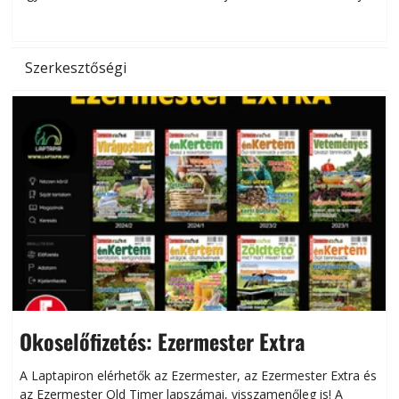
hőség káros hatásait.
l
Szerkesztőségi
Okoselőfizetés: Ezermester Extra
A Laptapiron elérhetők az Ezermester, az Ezermester Extra és
az Ezermester Old Timer lapszámai, visszamenőleg is! A