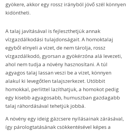
gyökere, akkor egy rossz irányból jövő szél könnyen 
kidöntheti.
A talaj javításával is fejleszthetjük annak 
vízgazdálkodási tulajdonságait. A homoktalaj 
egyből elnyeli a vizet, de nem tárolja, rossz 
vízgazdálkodó, gyorsan a gyökérzóna alá levezeti, 
ahol nem tudja a növény hasznosítani. A túl 
agyagos talaj lassan veszi be a vizet, könnyen 
alakul ki levegőtlen talajszerkezet. Utóbbit 
homokkal, perlittel lazíthatjuk, a homokot pedig 
egy kisebb agyagosabb, humuszban gazdagabb 
talaj ráhordásával tehetjük jobbá.
A növény egy ideig gázcsere nyílásainak zárásával, 
így párologtatásának csökkentésével képes a 