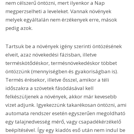
nem célszerű öntözni, mert ilyenkor a Nap 
megperzselheti a leveleket. Vannak növények 
melyek egyáltalán nem érzékenyek erre, mások 
pedig azok.
Tartsuk be a növények igény szerinti öntözésének 
elveit, azaz növekedési fázisban, illetve 
terméskötődéskor, termésnövekedéskor többet 
öntözzünk (mennyiségben és gyakoriságban is). 
Termés érésekor, illetve ősszel, amikor a téli 
időszakra a szövetek fásódásával kell 
felkészüljenek a növények, akkor már kevesebb 
vizet adjunk. Igyekezzünk takarékosan öntözni, ami 
automata rendszer esetén egyszerűen megoldható 
egy talajnedvesség mérő, vagy csapadékérzékelő 
beépítésével. Így egy kiadós eső után nem indul be 