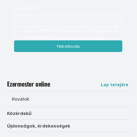
E-mail cím
*
Igen, szeretnék feliratkozni, és elfogadom az 
adatkezelést. 
Adatvédelmi tájékoztató
Feliratkozás
Ezermester online
Lap tetejére
Rovatok
Közérdekű
Újdonságok, érdekességek