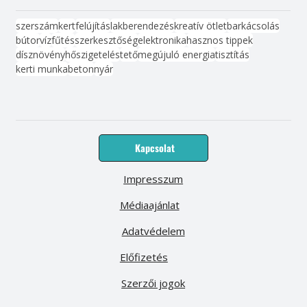
szerszám
kert
felújítás
lakberendezés
kreatív ötlet
barkácsolás
bútor
víz
fűtés
szerkesztőség
elektronika
hasznos tippek
dísznövény
hőszigetelés
tető
megújuló energia
tisztítás
kerti munka
beton
nyár
Kapcsolat
Impresszum
Médiaajánlat
Adatvédelem
Előfizetés
Szerzői jogok