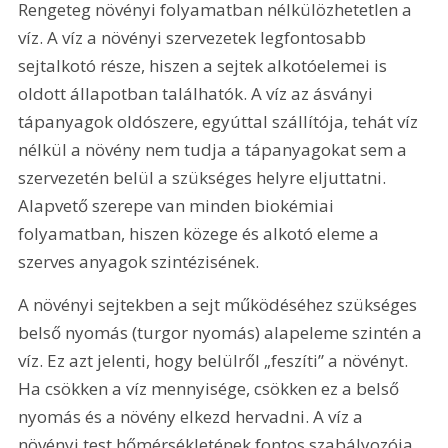
Rengeteg növényi folyamatban nélkülözhetetlen a 
víz. A víz a növényi szervezetek legfontosabb 
sejtalkotó része, hiszen a sejtek alkotóelemei is 
oldott állapotban találhatók. A víz az ásványi 
tápanyagok oldószere, egyúttal szállítója, tehát víz 
nélkül a növény nem tudja a tápanyagokat sem a 
szervezetén belül a szükséges helyre eljuttatni. 
Alapvető szerepe van minden biokémiai 
folyamatban, hiszen közege és alkotó eleme a 
szerves anyagok szintézisének.
A növényi sejtekben a sejt működéséhez szükséges 
belső nyomás (turgor nyomás) alapeleme szintén a 
víz. Ez azt jelenti, hogy belülről „feszíti” a növényt. 
Ha csökken a víz mennyisége, csökken ez a belső 
nyomás és a növény elkezd hervadni. A víz a 
növényi test hőmérsékletének fontos szabályozója 