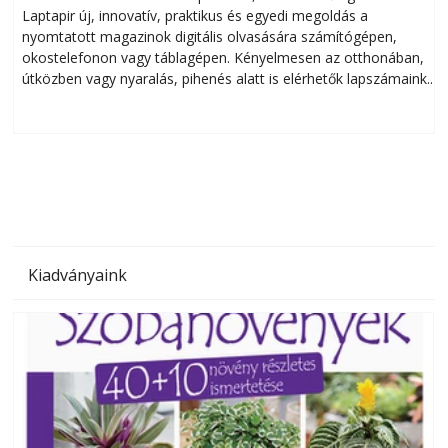
Laptapir új, innovatív, praktikus és egyedi megoldás a
L
nyomtatott magazinok digitális olvasására számítógépen,
okostelefonon vagy táblagépen. Kényelmesen az otthonában,
útközben vagy nyaralás, pihenés alatt is elérhetők lapszámaink.
ú
Bárhol, bármikor, akár külföldön élve vagy dolgozva is
B
olvashatók az Ezermester lapszámai. A Laptapir kényelmes
megoldás, mert: – t
Kiadványaink