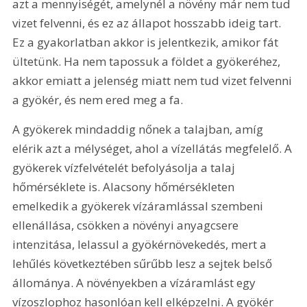
azt a mennyiségét, amelynél a növény már nem tud 
vizet felvenni, és ez az állapot hosszabb ideig tart. 
Ez a gyakorlatban akkor is jelentkezik, amikor fát 
ültetünk. Ha nem tapossuk a földet a gyökeréhez, 
akkor emiatt a jelenség miatt nem tud vizet felvenni 
a gyökér, és nem ered meg a fa.
A gyökerek mindaddig nőnek a talajban, amíg 
elérik azt a mélységet, ahol a vízellátás megfelelő. A 
gyökerek vízfelvételét befolyásolja a talaj 
hőmérséklete is. Alacsony hőmérsékleten 
emelkedik a gyökerek vízáramlással szembeni 
ellenállása, csökken a növényi anyagcsere 
intenzitása, lelassul a gyökérnövekedés, mert a 
lehűlés következtében sűrűbb lesz a sejtek belső 
állománya. A növényekben a vízáramlást egy 
vízoszlophoz hasonlóan kell elképzelni. A gyökér 