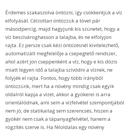
Érdemes szakaszolva öntözni, így csökkentjük a víz 
elfolyását. Célzottan öntözzük a tövet pár 
másodpercig, majd hagyjunk kis szünetet, hogy a 
víz beszivároghasson a talajba, és ne elfolyjon 
rajta. Ez persze csak kézi öntözésnél kivitelezhető, 
automatizált megfelelője a csepegtető rendszer, 
ahol azért jön cseppenként a víz, hogy e kis dózis 
miatt legyen idő a talajba szívódni a víznek, ne 
folyjék el rajta. Fontos, hogy több irányból 
öntözzünk, mert ha a növény mindig csak egyik 
oldalról kapja a vizet, akkor a gyökerei is arra 
orientálódnak, ami sem a vízfelvétel szempontjából 
nem jó, de statikailag sem szerencsés, hiszen a 
gyökér nem csak a tápanyagfelvétel, hanem a 
rögzítés szerve is. Ha féloldalas egy növény 