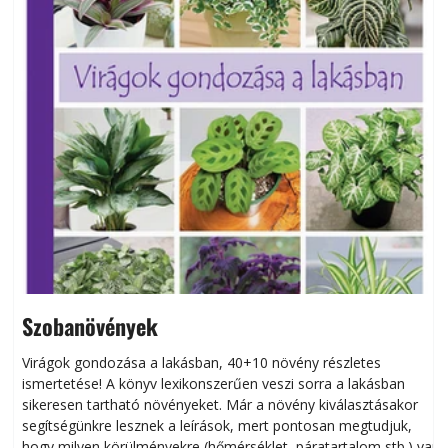
Szobanövények
Virágok gondozása a lakásban, 40+10 növény részletes
ismertetése! A könyv lexikonszerűen veszi sorra a lakásban
s
sikeresen tart­ha­tó növényeket. Már a növény kiválasztásakor
h
segítségünkre lesznek a leírások, mert pontosan megtudjuk,
k
hogy milyen körülményekre (hőmérséklet, páratartalom stb.) van