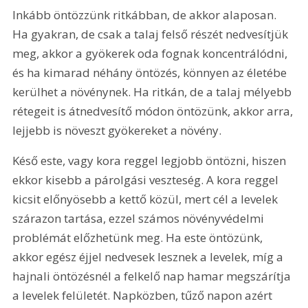
Inkább öntözzünk ritkábban, de akkor alaposan. 
Ha gyakran, de csak a talaj felső részét nedvesítjük 
meg, akkor a gyökerek oda fognak koncentrálódni, 
és ha kimarad néhány öntözés, könnyen az életébe 
kerülhet a növénynek. Ha ritkán, de a talaj mélyebb 
rétegeit is átnedvesítő módon öntözünk, akkor arra, 
lejjebb is növeszt gyökereket a növény.
Késő este, vagy kora reggel legjobb öntözni, hiszen 
ekkor kisebb a párolgási veszteség. A kora reggel 
kicsit előnyösebb a kettő közül, mert cél a levelek 
szárazon tartása, ezzel számos növényvédelmi 
problémát előzhetünk meg. Ha este öntözünk, 
akkor egész éjjel nedvesek lesznek a levelek, míg a 
hajnali öntözésnél a felkelő nap hamar megszárítja 
a levelek felületét. Napközben, tűző napon azért 