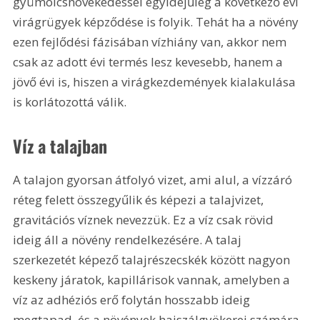
gyümölcsnövekedéssel egyidejűleg a következő évi 
virágrügyek képződése is folyik. Tehát ha a növény 
ezen fejlődési fázisában vízhiány van, akkor nem 
csak az adott évi termés lesz kevesebb, hanem a 
jövő évi is, hiszen a virágkezdemények kialakulása 
is korlátozottá válik.
Víz a talajban
A talajon gyorsan átfolyó vizet, ami alul, a vízzáró 
réteg felett összegyűlik és képezi a talajvizet, 
gravitációs víznek nevezzük. Ez a víz csak rövid 
ideig áll a növény rendelkezésére. A talaj 
szerkezetét képező talajrészecskék között nagyon 
keskeny járatok, kapillárisok vannak, amelyben a 
víz az adhéziós erő folytán hosszabb ideig 
megtapad, és a növények hajszálgyökerei számára 