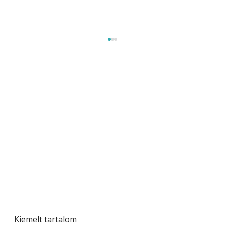
Beton járdalap készítése és lerakása – gyári
és saját készítésű megoldások
Kiemelt tartalom