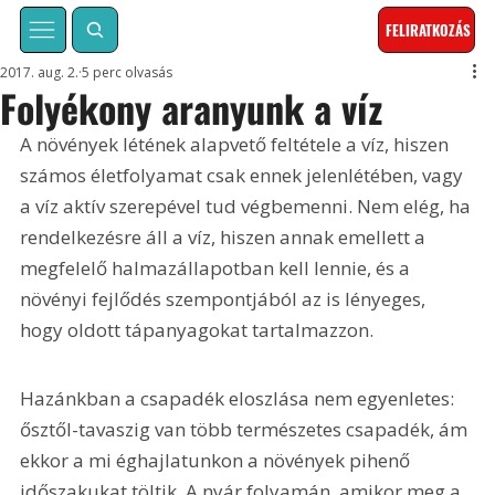
FELIRATKOZÁS
2017. aug. 2.
5 perc olvasás
Folyékony aranyunk a víz
A növények létének alapvető feltétele a víz, hiszen 
számos életfolyamat csak ennek jelenlétében, vagy 
a víz aktív szerepével tud végbemenni. Nem elég, ha 
rendelkezésre áll a víz, hiszen annak emellett a 
megfelelő halmazállapotban kell lennie, és a 
növényi fejlődés szempontjából az is lényeges, 
hogy oldott tápanyagokat tartalmazzon.
Hazánkban a csapadék eloszlása nem egyenletes: 
ősztől-tavaszig van több természetes csapadék, ám 
ekkor a mi éghajlatunkon a növények pihenő 
időszakukat töltik. A nyár folyamán, amikor meg a 