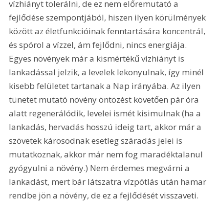
vízhiányt tolerálni, de ez nem előremutató a 
fejlődése szempontjából, hiszen ilyen körülmények 
között az életfunkcióinak fenntartására koncentrál, 
és spórol a vízzel, ám fejlődni, nincs energiája. 
Egyes növények már a kismértékű vízhiányt is 
lankadással jelzik, a levelek lekonyulnak, így minél 
kisebb felületet tartanak a Nap irányába. Az ilyen 
tünetet mutató növény öntözést követően pár óra 
alatt regenerálódik, levelei ismét kisimulnak (ha a 
lankadás, hervadás hosszú ideig tart, akkor már a 
szövetek károsodnak esetleg száradás jelei is 
mutatkoznak, akkor már nem fog maradéktalanul 
gyógyulni a növény.) Nem érdemes megvárni a 
lankadást, mert bár látszatra vízpótlás után hamar 
rendbe jön a növény, de ez a fejlődését visszaveti.