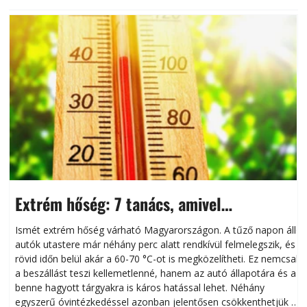
Extrém hőség: 7 tanács, amivel
megóvhatjuk autónkat a nyári károktól
Ismét extrém hőség várható Magyarországon. A tűző napon álló
autók utastere már néhány perc alatt rendkívül felmelegszik, és
rövid időn belül akár a 60-70 °C-ot is megközelítheti. Ez nemcsak
n
a beszállást teszi kellemetlenné, hanem az autó állapotára és a
benne hagyott tárgyakra is káros hatással lehet. Néhány
egyszerű óvintézkedéssel azonban jelentősen csökkenthetjük a