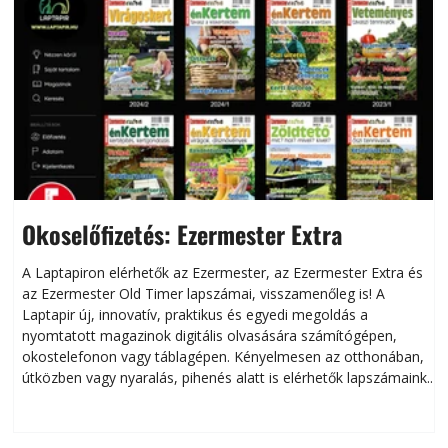
Okoselőfizetés: Ezermester Extra
A Laptapiron elérhetők az Ezermester, az Ezermester Extra és
az Ezermester Old Timer lapszámai, visszamenőleg is! A
Laptapir új, innovatív, praktikus és egyedi megoldás a
L
nyomtatott magazinok digitális olvasására számítógépen,
okostelefonon vagy táblagépen. Kényelmesen az otthonában,
útközben vagy nyaralás, pihenés alatt is elérhetők lapszámaink.
ú
Bárhol, bármikor, akár külföldön élve vagy dolgozva is
B
olvashatók az Ezermester lapszámai. A Laptapir kényelmes
megoldás, mert: – t