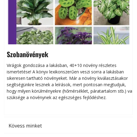
Szobanövények
Virágok gondozása a lakásban, 40+10 növény részletes
ismertetése! A könyv lexikonszerűen veszi sorra a lakásban
s
sikeresen tart­ha­tó növényeket. Már a növény kiválasztásakor
h
segítségünkre lesznek a leírások, mert pontosan megtudjuk,
k
hogy milyen körülményekre (hőmérséklet, páratartalom stb.) van
szüksége a növénynek az egészséges fejlődéshez.
t
Kövess minket