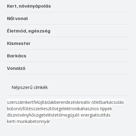
Kert, növényápolás
Női vonal
Életmód, egészség
Kismester
Barkács
Vonalzó
Népszerű címkék
szerszám
kert
felújítás
lakberendezés
kreatív ötlet
barkácsolás
bútor
víz
fűtés
szerkesztőség
elektronika
hasznos tippek
dísznövény
hőszigetelés
tető
megújuló energia
tisztítás
kerti munka
beton
nyár