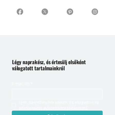
Légy naprakész, és értesülj elsőként
válogatott tartalmainkról
E-mail cím
*
Igen, szeretnék feliratkozni, és elfogadom az 
adatkezelést. 
Adatvédelmi tájékoztató