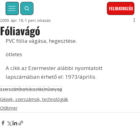
FELIRATKOZÁS
2009. ápr. 18.
1 perc olvasás
Fóliavágó
PVC fólia vágása, hegesztése.
ötletes
A cikk az Ezermester alábbi nyomtatott 
lapszámában érhető el: 1973/április.
szerszám
barkácsolás
műanyag
Gépek, szerszámok, technológiák
Oldtimer