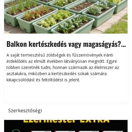
Balkon kertészkedés vagy magaságyás?
Helytakarékos kertészkedés
A saját termesztésű zöldségek és fűszernövények iránti
érdeklődés az elmúlt években látványosan megnőtt. Egyre
többen szeretnék tudni, honnan származik az élelmiszer az
l
asztalukra, miközben a kertészkedés sokak számára
kikapcsolódást és feltöltődést is jelent.
é
d
Szerkesztőségi