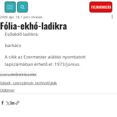
FELIRATKOZÁS
2009. ápr. 18.
1 perc olvasás
Fólia-ekhó-ladikra
Esővédő ladikra.
barkács
A cikk az Ezermester alábbi nyomtatott 
lapszámában érhető el: 1973/június.
szerszám
barkácsolás
Gépek, szerszámok, technológiák
Oldtimer