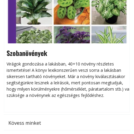
Szobanövények
Virágok gondozása a lakásban, 40+10 növény részletes
ismertetése! A könyv lexikonszerűen veszi sorra a lakásban
s
sikeresen tart­ha­tó növényeket. Már a növény kiválasztásakor
h
segítségünkre lesznek a leírások, mert pontosan megtudjuk,
k
hogy milyen körülményekre (hőmérséklet, páratartalom stb.) van
szüksége a növénynek az egészséges fejlődéshez.
t
Kövess minket