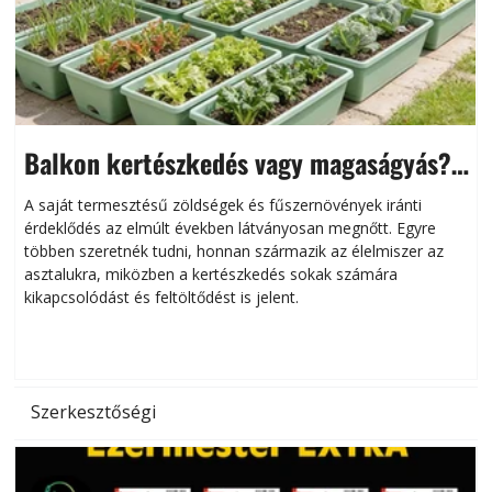
Balkon kertészkedés vagy magaságyás?
Helytakarékos kertészkedés
A saját termesztésű zöldségek és fűszernövények iránti
érdeklődés az elmúlt években látványosan megnőtt. Egyre
többen szeretnék tudni, honnan származik az élelmiszer az
l
asztalukra, miközben a kertészkedés sokak számára
kikapcsolódást és feltöltődést is jelent.
é
d
Szerkesztőségi