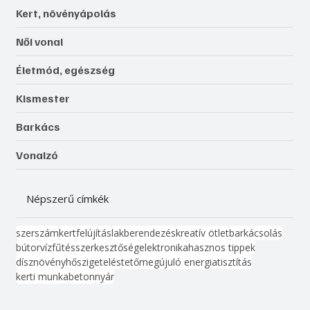
Kert, növényápolás
Női vonal
Életmód, egészség
Kismester
Barkács
Vonalzó
Népszerű címkék
szerszám
kert
felújítás
lakberendezés
kreatív ötlet
barkácsolás
bútor
víz
fűtés
szerkesztőség
elektronika
hasznos tippek
dísznövény
hőszigetelés
tető
megújuló energia
tisztítás
kerti munka
beton
nyár