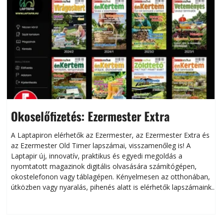
Okoselőfizetés: Ezermester Extra
A Laptapiron elérhetők az Ezermester, az Ezermester Extra és
az Ezermester Old Timer lapszámai, visszamenőleg is! A
Laptapir új, innovatív, praktikus és egyedi megoldás a
L
nyomtatott magazinok digitális olvasására számítógépen,
okostelefonon vagy táblagépen. Kényelmesen az otthonában,
útközben vagy nyaralás, pihenés alatt is elérhetők lapszámaink.
ú
Bárhol, bármikor, akár külföldön élve vagy dolgozva is
B
olvashatók az Ezermester lapszámai. A Laptapir kényelmes
megoldás, mert: – t