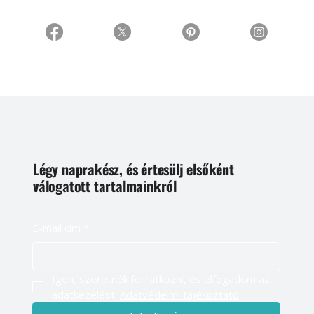
Légy naprakész, és értesülj elsőként
válogatott tartalmainkról
E-mail cím
*
Igen, szeretnék feliratkozni, és elfogadom az 
adatkezelést. 
Adatvédelmi tájékoztató