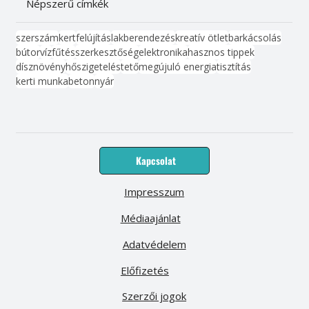
Népszerű címkék
szerszám
kert
felújítás
lakberendezés
kreatív ötlet
barkácsolás
bútor
víz
fűtés
szerkesztőség
elektronika
hasznos tippek
dísznövény
hőszigetelés
tető
megújuló energia
tisztítás
kerti munka
beton
nyár
Kapcsolat
Impresszum
Médiaajánlat
Adatvédelem
Előfizetés
Szerzői jogok