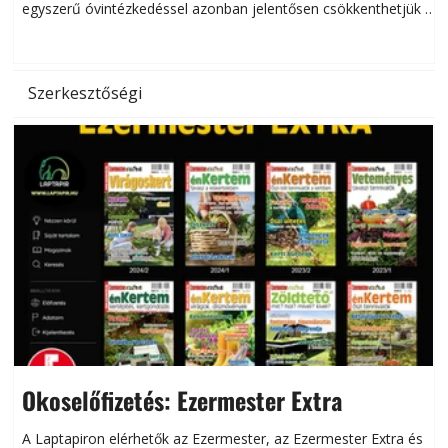
egyszerű óvintézkedéssel azonban jelentősen csökkenthetjük a
hőség káros hatásait.
l
Szerkesztőségi
Okoselőfizetés: Ezermester Extra
A Laptapiron elérhetők az Ezermester, az Ezermester Extra és