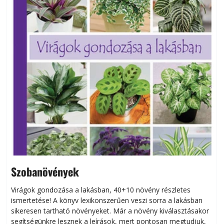
Szobanövények
Virágok gondozása a lakásban, 40+10 növény részletes
ismertetése! A könyv lexikonszerűen veszi sorra a lakásban
s
sikeresen tart­ha­tó növényeket. Már a növény kiválasztásakor
h
segítségünkre lesznek a leírások, mert pontosan megtudjuk,
k