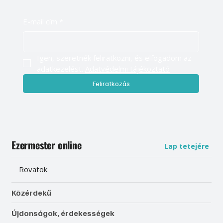
E-mail cím
*
Igen, szeretnék feliratkozni, és elfogadom az 
adatkezelést. 
Adatvédelmi tájékoztató
Feliratkozás
Ezermester online
Lap tetejére
Rovatok
Közérdekű
Újdonságok, érdekességek