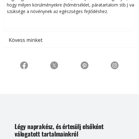
hogy milyen körülményekre (hőmérséklet, páratartalom stb.) van
szüksége a növénynek az egészséges fejlődéshez.
t
Kövess minket
Légy naprakész, és értesülj elsőként
válogatott tartalmainkról