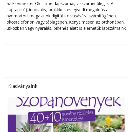
az Ezermester Old Timer lapszámai, visszamenőleg is! A
Laptapir új, innovatív, praktikus és egyedi megoldás a
L
nyomtatott magazinok digitális olvasására számítógépen,
okostelefonon vagy táblagépen. Kényelmesen az otthonában,
útközben vagy nyaralás, pihenés alatt is elérhetők lapszámaink.
ú
Bárhol, bármikor, akár külföldön élve vagy dolgozva is
B
olvashatók az Ezermester lapszámai. A Laptapir kényelmes
megoldás, mert: – t
Kiadványaink