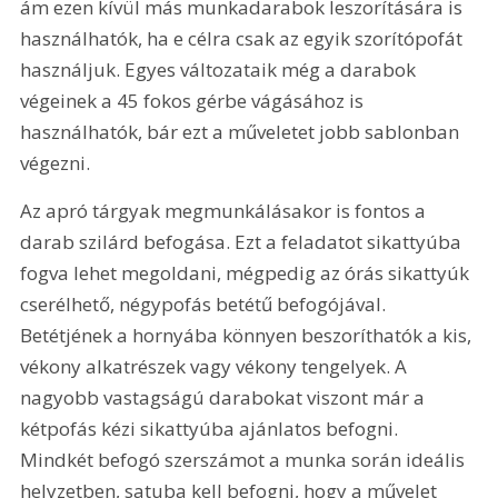
ám ezen kívül más munkadarabok leszorítására is 
használhatók, ha e célra csak az egyik szorítópofát 
használjuk. Egyes változataik még a darabok 
végeinek a 45 fokos gérbe vágásához is 
használhatók, bár ezt a műveletet jobb sablonban 
végezni.
Az apró tárgyak megmunkálásakor is fontos a 
darab szilárd befogása. Ezt a feladatot sikattyúba 
fogva lehet megoldani, mégpedig az órás sikattyúk 
cserélhető, négypofás betétű befogójával. 
Betétjének a hornyába könnyen beszoríthatók a kis, 
vékony alkatrészek vagy vékony tengelyek. A 
nagyobb vastagságú darabokat viszont már a 
kétpofás kézi sikattyúba ajánlatos befogni. 
Mindkét befogó szerszámot a munka során ideális 
helyzetben, satuba kell befogni, hogy a művelet 