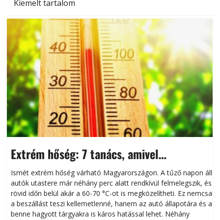
Kiemelt tartalom
Extrém hőség: 7 tanács, amivel
megóvhatjuk autónkat a nyári károktól
Ismét extrém hőség várható Magyarországon. A tűző napon álló
autók utastere már néhány perc alatt rendkívül felmelegszik, és
rövid időn belül akár a 60-70 °C-ot is megközelítheti. Ez nemcsak
n
a beszállást teszi kellemetlenné, hanem az autó állapotára és a
benne hagyott tárgyakra is káros hatással lehet. Néhány