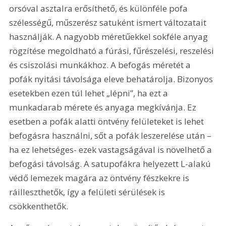
orsóval asztalra erősíthető, és különféle pofa 
szélességű, műszerész satuként ismert változatait 
használják. A nagyobb méretűekkel sokféle anyag 
rögzítése megoldható a fúrási, fűrészelési, reszelési 
és csiszolási munkákhoz. A befogás méretét a 
pofák nyitási távolsága eleve behatárolja. Bizonyos 
esetekben ezen túl lehet „lépni”, ha ezt a 
munkadarab mérete és anyaga megkívánja. Ez 
esetben a pofák alatti öntvény felületeket is lehet 
befogásra használni, sőt a pofák leszerelése után – 
ha ez lehetséges- ezek vastagságával is növelhető a 
befogási távolság. A satupofákra helyezett L-alakú 
védő lemezek magára az öntvény fészkekre is 
ráilleszthetők, így a felületi sérülések is 
csökkenthetők.