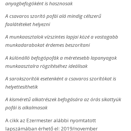
anyagbefogóként is hasznosak
A csavaros szorító pofái alá mindig célszerű 
faalátéteket helyezni
A munkaasztalok vízszintes lapjai közé a vastagabb 
munkadarabokat érdemes beszorítani
A különálló befogópofák a méretesebb lapanyagok 
munkaasztalra rögzítéséhez ideálisak
A sarokszorítók esetenként a csavaros szorítókat is 
helyettesíthetik
A kisméretű alkatrészek befogására az órás sikattyúk 
pofái is alkalmasak
A cikk az Ezermester alábbi nyomtatott 
lapszámában érhető el: 2019/november