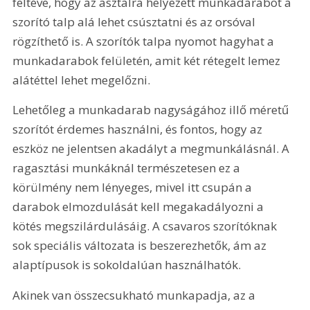
feltéve, hogy az asztalra helyezett munkadarabot a 
szorító talp alá lehet csúsztatni és az orsóval 
rögzíthető is. A szorítók talpa nyomot hagyhat a 
munkadarabok felületén, amit két rétegelt lemez 
alátéttel lehet megelőzni.
Lehetőleg a munkadarab nagyságához illő méretű 
szorítót érdemes használni, és fontos, hogy az 
eszköz ne jelentsen akadályt a megmunkálásnál. A 
ragasztási munkáknál természetesen ez a 
körülmény nem lényeges, mivel itt csupán a 
darabok elmozdulását kell megakadályozni a 
kötés megszilárdulásáig. A csavaros szorítóknak 
sok speciális változata is beszerezhetők, ám az 
alaptípusok is sokoldalúan használhatók.
Akinek van összecsukható munkapadja, az a 