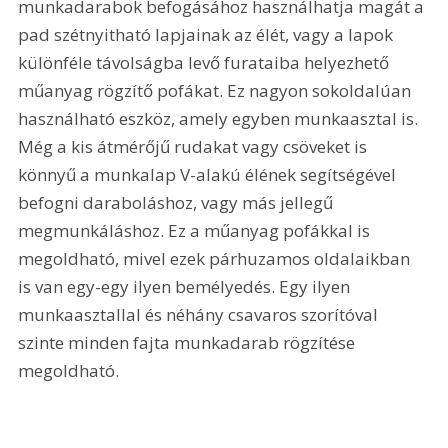
munkadarabok befogásához használhatja magát a 
pad szétnyitható lapjainak az élét, vagy a lapok 
különféle távolságba levő furataiba helyezhető 
műanyag rögzítő pofákat. Ez nagyon sokoldalúan 
használható eszköz, amely egyben munkaasztal is. 
Még a kis átmérőjű rudakat vagy csöveket is 
könnyű a munkalap V-alakú élének segítségével 
befogni daraboláshoz, vagy más jellegű 
megmunkáláshoz. Ez a műanyag pofákkal is 
megoldható, mivel ezek párhuzamos oldalaikban 
is van egy-egy ilyen bemélyedés. Egy ilyen 
munkaasztallal és néhány csavaros szorítóval 
szinte minden fajta munkadarab rögzítése 
megoldható.