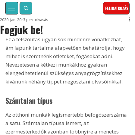
FELIRATKOZÁS
2020. jan. 20.
3 perc olvasás
Fogjuk be!
Ez a felszólítás ugyan sok mindenre vonatkozhat, 
ám lapunk tartalma alapvetően behatárolja, hogy 
mihez is szeretnénk ötleteket, fogásokat adni. 
Nevezetesen a kétkezi munkákhoz gyakran 
elengedhetetlenül szükséges anyagrögzítésekhez 
kívánunk néhány tippet megosztani olvasóinkkal.
Számtalan típus
Az otthoni munkák legismertebb befogószerszáma 
a satu. Számtalan típusa ismert, az 
ezermesterkedők azonban többnyire a menetes 