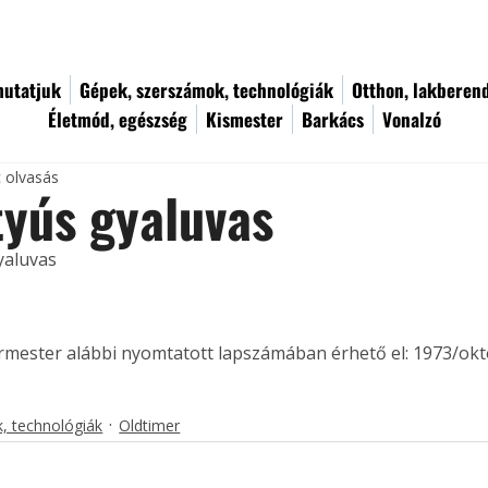
utatjuk
Gépek, szerszámok, technológiák
Otthon, lakberen
Életmód, egészség
Kismester
Barkács
Vonalzó
c olvasás
yús gyaluvas
yaluvas
ermester alábbi nyomtatott lapszámában érhető el: 1973/okt
, technológiák
Oldtimer