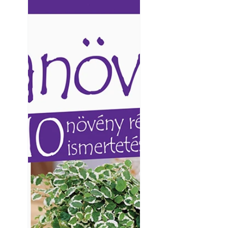
Ezermester lapszámai. A
Ezermester lapszámai
Laptapir kényelmes megoldás,
Laptapir kényelmes 
mert: – t
mert: – t