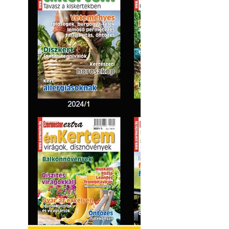
Kültéri hűtés: ho
a teraszt és a ker