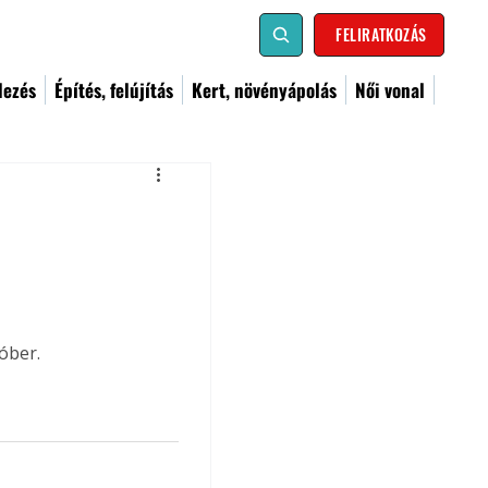
FELIRATKOZÁS
dezés
Építés, felújítás
Kert, növényápolás
Női vonal
óber.