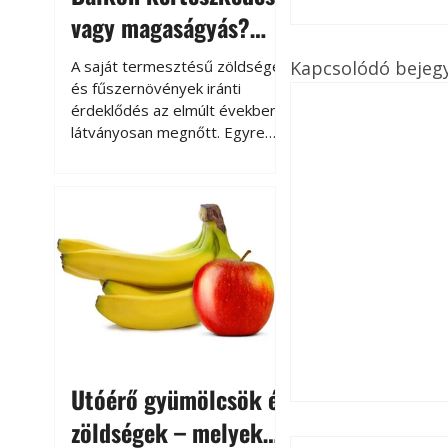
vagy magaságyás?
Helytakarékos
Kapcsolódó bejeg
A saját termesztésű zöldségek
kertészkedés
és fűszernövények iránti
érdeklődés az elmúlt években
látványosan megnőtt. Egyre
többen szeretnék tudni, honnan
származik az élelmiszer az
asztalukra, miközben a
kertészkedés sokak számára
kikapcsolódást és feltöltődést
is jelent.
Utóérő gyümölcsök és
zöldségek – melyek