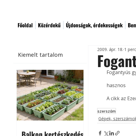
Főoldal
Közérdekű
Újdonságok, érdekességek
Bem
2009. ápr. 18.
1 per
Fogant
Kiemelt tartalom
Fogantyús g
hasznos
A cikk az Ez
szerszám
Gépek, szerszámok
Balkon kertészkedés