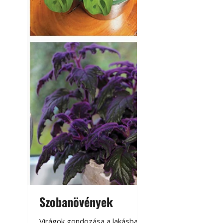
Szobanövények
Virágoskert: k
teraszon, laká
Virágok gondozása a lakásban,