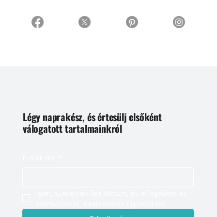
Légy naprakész, és értesülj elsőként
válogatott tartalmainkról
E-mail cím
*
Igen, szeretnék feliratkozni, és elfogadom az 
adatkezelést. 
Adatvédelmi tájékoztató