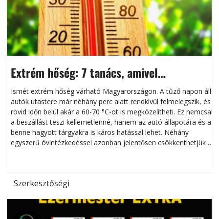
Extrém hőség: 7 tanács, amivel
megóvhatjuk autónkat a nyári károktól
Ismét extrém hőség várható Magyarországon. A tűző napon álló
autók utastere már néhány perc alatt rendkívül felmelegszik, és
rövid időn belül akár a 60-70 °C-ot is megközelítheti. Ez nemcsak
n
a beszállást teszi kellemetlenné, hanem az autó állapotára és a
benne hagyott tárgyakra is káros hatással lehet. Néhány
egyszerű óvintézkedéssel azonban jelentősen csökkenthetjük a
hőség káros hatásait.
l
Szerkesztőségi