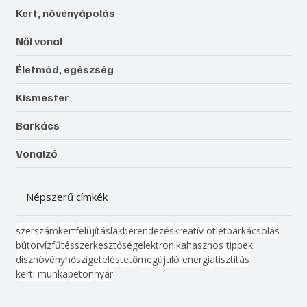
Kert, növényápolás
Női vonal
Életmód, egészség
Kismester
Barkács
Vonalzó
Népszerű címkék
szerszám
kert
felújítás
lakberendezés
kreatív ötlet
barkácsolás
bútor
víz
fűtés
szerkesztőség
elektronika
hasznos tippek
dísznövény
hőszigetelés
tető
megújuló energia
tisztítás
kerti munka
beton
nyár