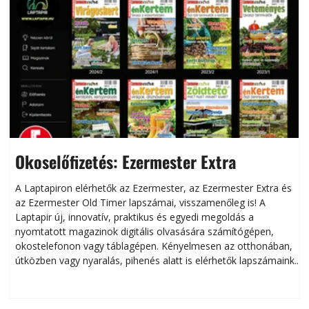
Okoselőfizetés: Ezermester Extra
A Laptapiron elérhetők az Ezermester, az Ezermester Extra és
az Ezermester Old Timer lapszámai, visszamenőleg is! A
Laptapir új, innovatív, praktikus és egyedi megoldás a
L
nyomtatott magazinok digitális olvasására számítógépen,
okostelefonon vagy táblagépen. Kényelmesen az otthonában,
útközben vagy nyaralás, pihenés alatt is elérhetők lapszámaink.
ú
Bárhol, bármikor, akár külföldön élve vagy dolgozva is
B
olvashatók az Ezermester lapszámai. A Laptapir kényelmes
megoldás, mert: – t