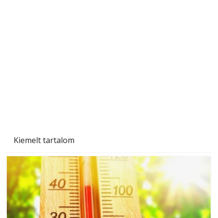
A varrógép és a varrás
Kiemelt tartalom