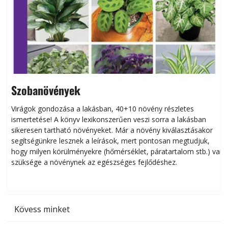
Szobanövények
Virágok gondozása a lakásban, 40+10 növény részletes
ismertetése! A könyv lexikonszerűen veszi sorra a lakásban
s
sikeresen tart­ha­tó növényeket. Már a növény kiválasztásakor
h
segítségünkre lesznek a leírások, mert pontosan megtudjuk,
k
hogy milyen körülményekre (hőmérséklet, páratartalom stb.) van
szüksége a növénynek az egészséges fejlődéshez.
t
Kövess minket