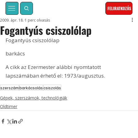
FELIRATKOZÁS
2009. ápr. 18.
1 perc olvasás
Fogantyús csiszolólap
Fogantyús csiszolólap
barkács
A cikk az Ezermester alábbi nyomtatott 
lapszámában érhető el: 1973/augusztus.
szerszám
barkácsolás
csiszolás
Gépek, szerszámok, technológiák
Oldtimer