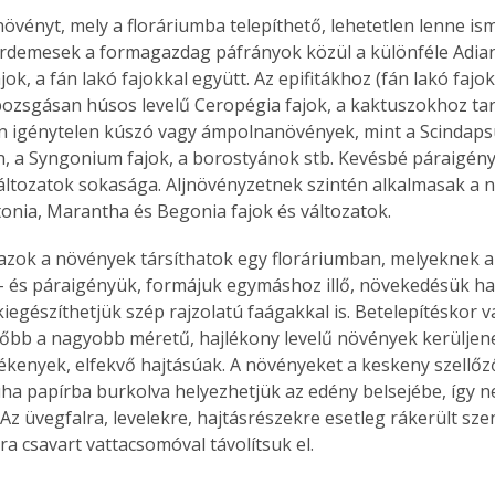
övényt, mely a floráriumba telepíthető, lehetetlen lenne ism
rdemesek a formagazdag páfrányok közül a különféle Adia
ok, a fán lakó fajokkal együtt. Az epifitákhoz (fán lakó fajo
pozsgásan húsos levelű Ceropégia fajok, a kaktuszokhoz tar
an igénytelen kúszó vagy ámpolnanövények, mint a Scindapsu
, a Syngonium fajok, a borostyánok stb. Kevésbé páraigénye
 változatok sokasága. Aljnövényzetnek szintén alkalmasak a 
ttonia, Marantha és Begonia fajok és változatok.
azok a növények társíthatok egy floráriumban, melyeknek a
 és páraigényük, formájuk egymáshoz illő, növekedésük ha
iegészíthetjük szép rajzolatú faágakkal is. Betelepítéskor 
lőbb a nagyobb méretű, hajlékony levelű növények kerüljene
ékenyek, elfekvő hajtásúak. A növényeket a keskeny szellőz
uha papírba burkolva helyezhetjük az edény belsejébe, így 
Az üvegfalra, levelekre, hajtásrészekre esetleg rákerült sz
ra csavart vattacsomóval távolítsuk el.