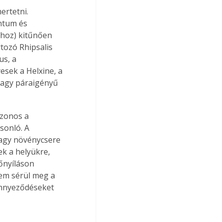
ertetni. 
ntum és 
khoz) kitűnően 
tozó Rhipsalis 
s, a 
sek a Helxine, a 
nagy páraigényű 
zonos a 
sonló. A 
vagy növénycsere 
k a helyükre, 
őnyíláson 
nem sérül meg a 
ennyeződéseket 