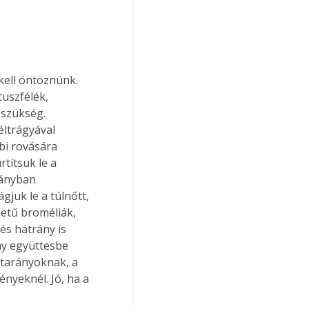
kell öntöznünk. 
tuszfélék, 
 szükség. 
ltrágyával 
bi rovására 
títsuk le a 
rányban 
gjuk le a túlnőtt, 
etű broméliák, 
és hátrány is 
ny együttesbe 
etarányoknak, a 
ényeknél. Jó, ha a 