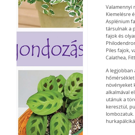
Valamennyi n
Kiemelésre é
Asplénium faj
társulnak a 
fajok és oly
Philodendron
Piles fajok,
Calathea, Fi
A legjobban 
hőmérséklet-
növényeket k
alkalmával e
utánuk a tör
keresztül, p
lombozatuk. 
hurkapálciká