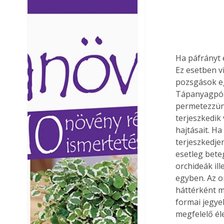
Ezermester lapszámai. A
Ezermester lapszámai
Laptapir kényelmes megoldás,
Laptapir kényelmes 
mert: – t
mert: – t
Ha páfrányt 
Ez esetben vi
pozsgások eg
Tápanyagpótl
permetezzünk
terjeszkedik 
hajtásait. Ha
terjeszkedjen
esetleg bete
orchideák il
egyben. Az o
háttérként m
formai jegyek
megfelelő él