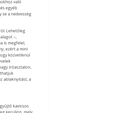
mokhoz való 
 és egyéb 
y se a nedvesség 
ól. Lehetőleg 
alagot –, 
a is megfelel, 
y, ezért a mini 
hogy közvetlenül 
evelek 
vagy íróasztalon, 
thatjuk 
z ablaknyitást, a 
gyűjtő kavicsos 
eg kerüljön, mely 