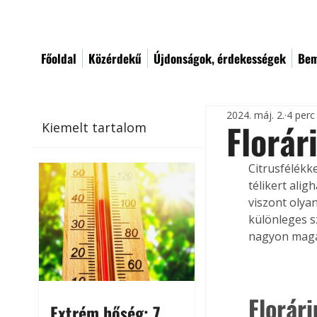
Főoldal
Közérdekű
Újdonságok, érdekességek
Bem
2024. máj. 2.
4 perc
Florár
Kiemelt tartalom
Citrusfélékk
télikert ali
viszont olya
különleges s
nagyon maga
Florár
Extrém hőség: 7