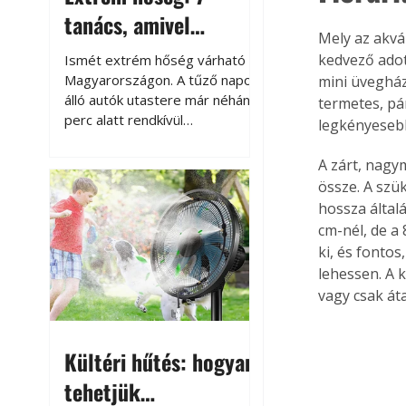
tanács, amivel
Mely az akvá
megóvhatjuk
kedvező adot
Ismét extrém hőség várható
autónkat a nyári
Magyarországon. A tűző napon
mini üvegház
álló autók utastere már néhány
termetes, pá
károktól
perc alatt rendkívül
legkényesebb
felmelegszik, és rövid időn belül
akár a 60-70 °C-ot is
A zárt, nagy
megközelítheti. Ez nemcsak a
össze. A szü
beszállást teszi kellemetlenné,
hossza által
hanem az autó állapotára és a
cm-nél, de a 
benne hagyott tárgyakra is
ki, és fonto
káros hatással lehet. Néhány
lehessen. A 
egyszerű óvintézkedéssel
vagy csak át
azonban jelentősen
csökkenthetjük a hőség káros
hatásait.
Kültéri hűtés: hogyan
tehetjük