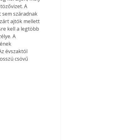
tözővizet. A 
tt sem száradnak 
árt ajtók mellett 
re kell a legtöbb 
élye. A 
gének 
Az évszaktól 
hosszú csövű 