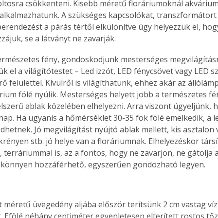
oltosra csökkenteni. Kisebb méretű floráriumoknál akváriu
s alkalmazhatunk. A szükséges kapcsolókat, transzformátort
erendezést a párás tértől elkülönítve úgy helyezzük el, hog
zájuk, se a látványt ne zavarják.
ermészetes fény, gondoskodjunk mesterséges megvilágításr
ük el a világítótestet – Led izzót, LED fénycsövet vagy LED sz
ő felülettel. Kívülről is világíthatunk, ehhez akár az állólámp
rium fölé nyúlik. Mesterséges helyett jobb a természetes fén
lszerű ablak közelében elhelyezni. Arra viszont ügyeljünk, 
 nap. Ha ugyanis a hőmérséklet 30-35 fok fölé emelkedik, a l
hetnek. Jó megvilágítást nyújtó ablak mellett, kis asztalon 
rényen stb. jó helye van a floráriumnak. Elhelyezéskor társí
terráriummal is, az a fontos, hogy ne zavarjon, ne gátolja a
, könnyen hozzáférhető, egyszerűen gondozható legyen.
tt méretű üvegedény aljába először terítsünk 2 cm vastag víz
. Efölé néhány centiméter egyenletesen elterített rostos tőz