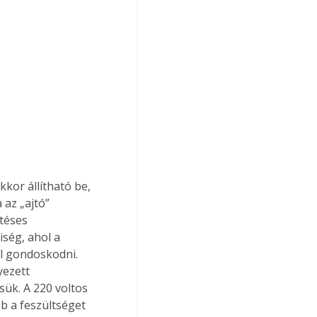
kor állítható be, 
 az „ajtó” 
téses 
ség, ahol a 
ll gondoskodni. 
yezett 
sük. A 220 voltos 
b a feszültséget 