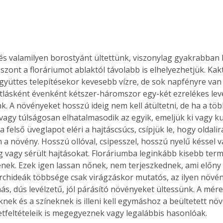
. A
megoldás,
és valamilyen borostyánt ültettünk, viszonylag gyakrabban 
szont a floráriumot ablaktól távolabb is elhelyezhetjük. Kak
yüttes telepítésekor kevesebb vízre, de sok napfényre van
ásként évenként kétszer-háromszor egy-két ezrelékes levé
. A növényeket hosszú ideig nem kell átültetni, de ha a töb
vagy túlságosan elhatalmasodik az egyik, emeljük ki vagy kur
 a felső üveglapot eléri a hajtáscsúcs, csípjük le, hogy oldali
 a növény. Hosszú ollóval, csipesszel, hosszú nyelű késsel vá
g vagy sérült hajtásokat. Floráriumba leginkább kisebb term
lenek. Ezek igen lassan nőnek, nem terjeszkednek, ami előny 
rchideák többsége csak virágzáskor mutatós, az ilyen növé
ás, dús levélzetű, jól párásító növényeket ültessünk. A mér
nek és a színeknek is illeni kell egymáshoz a beültetett növ
etfeltételeik is megegyeznek vagy legalábbis hasonlóak.