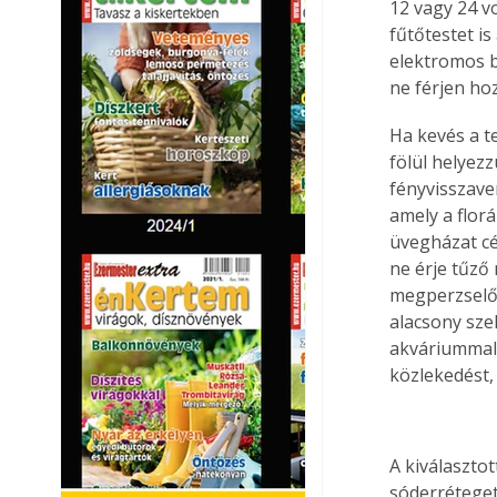
12 vagy 24 v
fűtőtestet i
elektromos b
ne férjen hoz
Ha kevés a t
fölül helyezz
fényvisszaver
amely a florá
üvegházat cé
ne érje tűző
megperzselőd
alacsony szek
akváriummal, 
közlekedést
A kiválaszto
sóderréteget