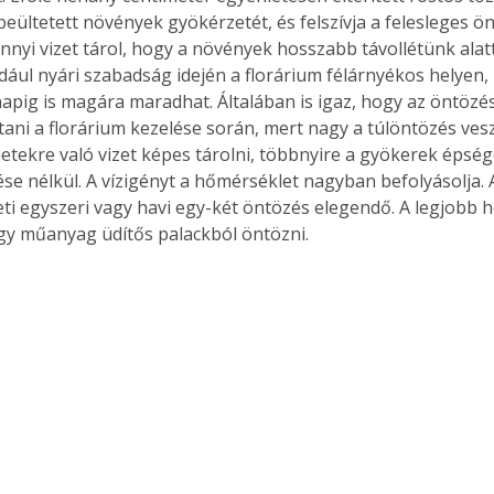
eültetett növények gyökérzetét, és felszívja a felesleges ön
nnyi vizet tárol, hogy a növények hosszabb távollétünk ala
dául nyári szabadság idején a florárium félárnyékos helyen, z
apig is magára maradhat. Általában is igaz, hogy az öntözés
Együtt jobban megéri!
tani a florárium kezelése során, mert nagy a túlöntözés vesz
Bővebb információ itt!
k az
Együtt jobban megéri! A
etekre való vizet képes tárolni, többnyire a gyökerek épsé
mester
könyvek tetszőleges
ése nélkül. A vízigényt a hőmérséklet nagyban befolyásolja. 
er Old
párosítással kedvezményes
ti egyszeri vagy havi egy-két öntözés elegendő. A legjobb 
áron, 0 Ft postaköltséggel
y műanyag üdítős palackból öntözni.
ptapir új,
megrendelhetők!
és egyedi
tt
lvasására
elefonon
nyelmesen
ben vagy
t is
. Bárhol,
ön élve
ashatók az