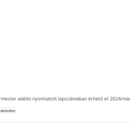
ermester alábbi nyomtatott lapszámában érhető el: 2024/már
banövény
ertben,
Gyógyító növények: a
s
sban
természet kincsei az