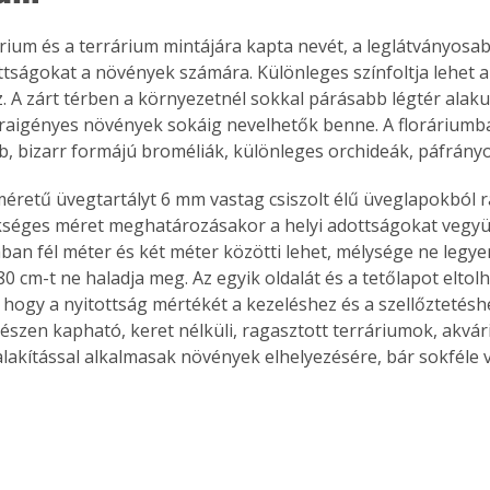
rium és a terrárium mintájára kapta nevét, a leglátványosa
tságokat a növények számára. Különleges színfoltja lehet a
. A zárt térben a környezetnél sokkal párásabb légtér alakul
raigényes növények sokáig nevelhetők benne. A floráriumb
, bizarr formájú broméliák, különleges orchideák, páfrányo
méretű üvegtartályt 6 mm vastag csiszolt élű üveglapokból 
kséges méret meghatározásakor a helyi adottságokat vegyük
ában fél méter és két méter közötti lehet, mélysége ne legy
80 cm-t ne haladja meg. Az egyik oldalát és a tetőlapot elto
s, hogy a nyitottság mértékét a kezeléshez és a szellőztetésh
készen kapható, keret nélküli, ragasztott terráriumok, akvár
alakítással alkalmasak növények elhelyezésére, bár sokféle 