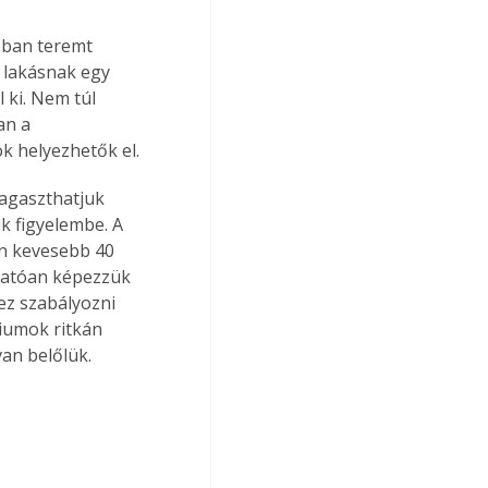
bban teremt 
 lakásnak egy 
 ki. Nem túl 
an a 
k helyezhetők el.
ragaszthatjuk 
 figyelembe. A 
en kevesebb 40 
lhatóan képezzük 
ez szabályozni 
iumok ritkán 
van belőlük.