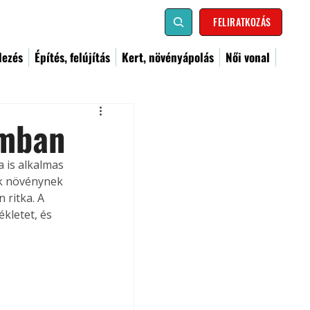
FELIRATKOZÁS
dezés
Építés, felújítás
Kert, növényápolás
Női vonal
umban
 is alkalmas 
ok növénynek 
 ritka. A 
kletet, és 