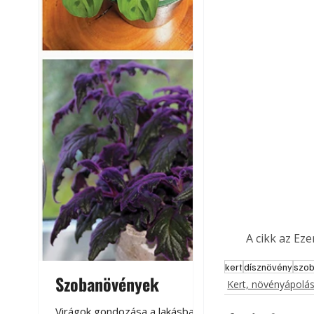
A cikk az Ez
kert
dísznövény
szo
Szobanövények
Virágoskert: k
Kert, növényápolá
teraszon, laká
Virágok gondozása a lakásban,