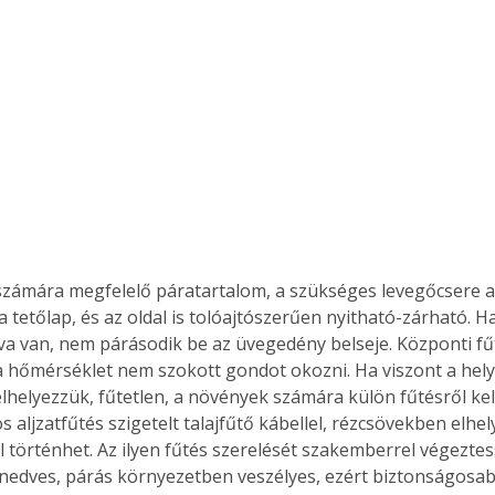
zámára megfelelő páratartalom, a szükséges levegőcsere ak
a tetőlap, és az oldal is tolóajtószerűen nyitható-zárható. Ha
tva van, nem párásodik be az üvegedény belseje. Központi fű
 hőmérséklet nem szokott gondot okozni. Ha viszont a helyi
elhelyezzük, fűtetlen, a növények számára külön fűtésről ke
 aljzatfűtés szigetelt talajfűtő kábellel, rézcsövekben elhel
l történhet. Az ilyen fűtés szerelését szakemberrel végeztes
 nedves, párás környezetben veszélyes, ezért biztonságosab