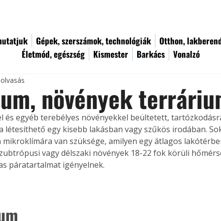
utatjuk
Gépek, szerszámok, technológiák
Otthon, lakberen
Életmód, egészség
Kismester
Barkács
Vonalzó
 olvasás
ium, növények terrári
el és egyéb terebélyes növényekkel beültetett, tartózkodásra
gha létesíthető egy kisebb lakásban vagy szűkös irodában. S
n mikroklímára van szüksége, amilyen egy átlagos lakótérben
zubtrópusi vagy délszaki növények 18-22 fok körüli hőmérsé
s páratartalmat igényelnek.
ium