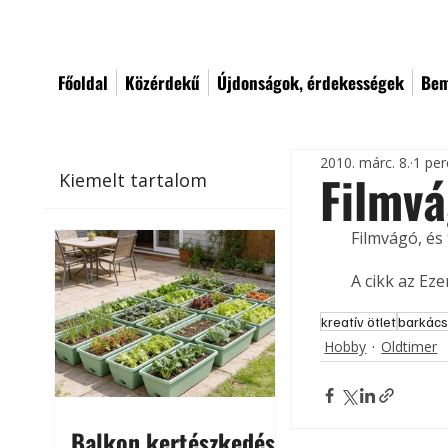
Főoldal
Közérdekű
Újdonságok, érdekességek
Bem
2010. márc. 8.
1 per
Filmvá
Kiemelt tartalom
Filmvágó, és 
A cikk az Ez
kreatív ötlet
barkács
Hobby
Oldtimer
Balkon kertészkedés