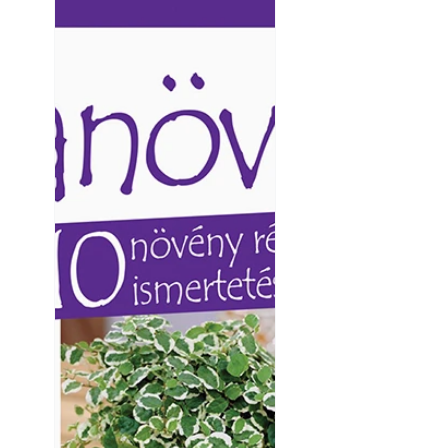
Ezermester lapszámai. A
Ezermester lapszámai
Laptapir kényelmes megoldás,
Laptapir kényelmes 
mert: – t
mert: – t