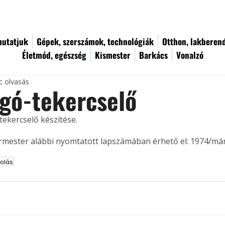
utatjuk
Gépek, szerszámok, technológiák
Otthon, lakberen
Életmód, egészség
Kismester
Barkács
Vonalzó
c olvasás
gó-tekercselő
tekercselő készítése. 
ermester alábbi nyomtatott lapszámában érhető el: 1974/már
olás