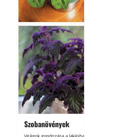
Szobanövények
Virágoskert: k
teraszon, laká
Virágok gondozása a lakásban,