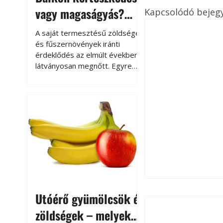
vagy magaságyás?
Kapcsolódó bejeg
Helytakarékos
A saját termesztésű zöldségek
kertészkedés
és fűszernövények iránti
érdeklődés az elmúlt években
látványosan megnőtt. Egyre
többen szeretnék tudni, honnan
származik az élelmiszer az
asztalukra, miközben a
kertészkedés sokak számára
kikapcsolódást és feltöltődést
is jelent.
Utóérő gyümölcsök és
Thermo-Őr
zöldségek – melyek
Automata hőszabá