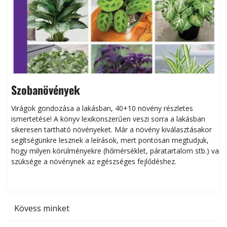
Szobanövények
Virágok gondozása a lakásban, 40+10 növény részletes
ismertetése! A könyv lexikonszerűen veszi sorra a lakásban
s
sikeresen tart­ha­tó növényeket. Már a növény kiválasztásakor
h
segítségünkre lesznek a leírások, mert pontosan megtudjuk,
k
hogy milyen körülményekre (hőmérséklet, páratartalom stb.) van
szüksége a növénynek az egészséges fejlődéshez.
t
Kövess minket