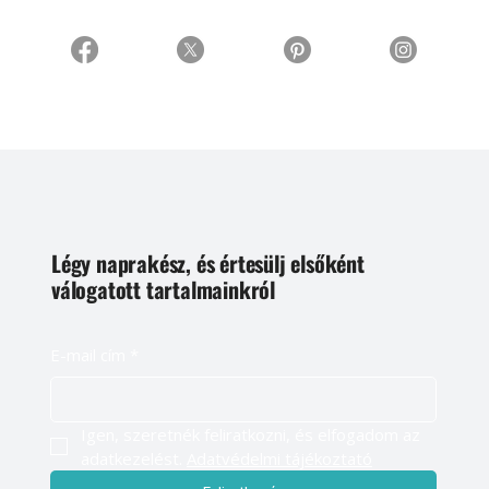
Légy naprakész, és értesülj elsőként
válogatott tartalmainkról
E-mail cím
*
Igen, szeretnék feliratkozni, és elfogadom az 
adatkezelést. 
Adatvédelmi tájékoztató