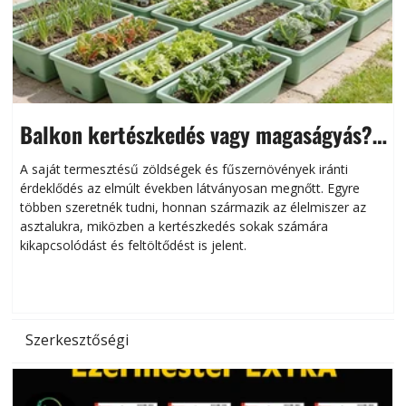
Balkon kertészkedés vagy magaságyás?
Helytakarékos kertészkedés
A saját termesztésű zöldségek és fűszernövények iránti
érdeklődés az elmúlt években látványosan megnőtt. Egyre
többen szeretnék tudni, honnan származik az élelmiszer az
l
asztalukra, miközben a kertészkedés sokak számára
kikapcsolódást és feltöltődést is jelent.
é
d
Szerkesztőségi