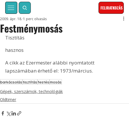
FELIRATKOZÁS
2009. ápr. 18.
1 perc olvasás
Festménymosás
Tisztítás
hasznos
A cikk az Ezermester alábbi nyomtatott 
lapszámában érhető el: 1973/március.
barkácsolás
tisztítás
festés
mosás
Gépek, szerszámok, technológiák
Oldtimer