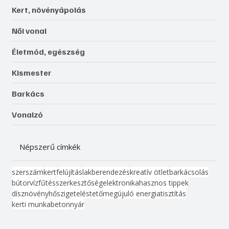
Kert, növényápolás
Női vonal
Életmód, egészség
Kismester
Barkács
Vonalzó
Népszerű címkék
szerszám
kert
felújítás
lakberendezés
kreatív ötlet
barkácsolás
bútor
víz
fűtés
szerkesztőség
elektronika
hasznos tippek
dísznövény
hőszigetelés
tető
megújuló energia
tisztítás
kerti munka
beton
nyár