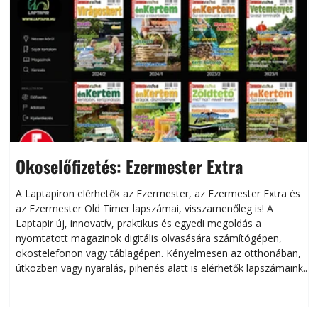
Okoselőfizetés: Ezermester Extra
A Laptapiron elérhetők az Ezermester, az Ezermester Extra és
az Ezermester Old Timer lapszámai, visszamenőleg is! A
Laptapir új, innovatív, praktikus és egyedi megoldás a
L
nyomtatott magazinok digitális olvasására számítógépen,
okostelefonon vagy táblagépen. Kényelmesen az otthonában,
útközben vagy nyaralás, pihenés alatt is elérhetők lapszámaink.
ú
Bárhol, bármikor, akár külföldön élve vagy dolgozva is
B
olvashatók az Ezermester lapszámai. A Laptapir kényelmes
megoldás, mert: – t