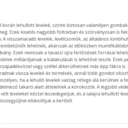
l korán lehullott levelek, szinte biztosan valamilyen gomba
meg. Ezek kisebb-nagyobb foltokban és szórványosan is fe
en. A visszamaradó levelek, levélcsomók, az általános lombhu
zembetűnők lehetnek, akárcsak az időközben mumifikálódot
ány. Ezek nemcsak a tavaszi újra fertőzések forrásai lehe
letek milliárdjainak a kialakulását is lehetővé teszik. Ezek 
 csapadékvízzel vagy széllel átkerülhetnek más épp fákra is
dnak vissza levelek és termések, annál több gondot okozh
zélyes, ha a lehulló levelek vastag rétege alá kerülnek a fe
édelmező takaró alatt áttelelnek a kórokozók. A legjobb véde
vélt leveleket kézzel leszedegetjük, és a talajra lehullott lev
sszegyűjtve eltávolítjuk a kertből.
s