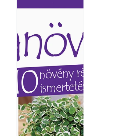
Ezermester lapszámai. A
Ezermester lapszámai
Laptapir kényelmes megoldás,
Laptapir kényelmes 
mert: – t
mert: – t