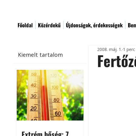
Főoldal
Közérdekű
Újdonságok, érdekességek
Bem
2008. máj. 1.
1 perc
Fertő
Kiemelt tartalom
Extrém hőség: 7