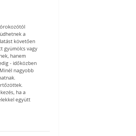
kórokozótól 
küdhetnek a 
llatást követően 
t gyümölcs vagy 
tnek, hanem 
pedig - időközben 
. Minél nagyobb 
atnak. 
rtőzöttek. 
kezés, ha a 
elekkel együtt 