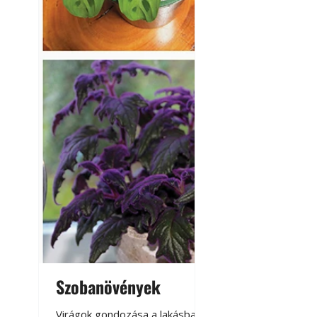
Szobanövények
Virágoskert: k
teraszon, laká
Virágok gondozása a lakásban,