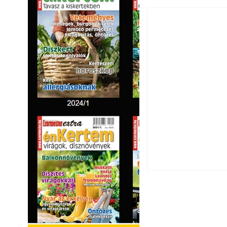
Utóérő gyümölcsö
érnek tovább lesz