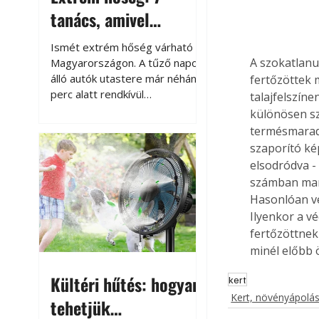
tanács, amivel
megóvhatjuk
Ismét extrém hőség várható
autónkat a nyári
A szokatlanu
Magyarországon. A tűző napon
álló autók utastere már néhány
fertőzöttek 
károktól
perc alatt rendkívül
talajfelszín
felmelegszik, és rövid időn belül
különösen s
akár a 60-70 °C-ot is
termésmaradv
megközelítheti. Ez nemcsak a
szaporító kép
beszállást teszi kellemetlenné,
elsodródva -
hanem az autó állapotára és a
számban mara
benne hagyott tárgyakra is
Hasonlóan ves
káros hatással lehet. Néhány
Ilyenkor a v
egyszerű óvintézkedéssel
fertőzöttnek 
azonban jelentősen
minél előbb ö
csökkenthetjük a hőség káros
hatásait.
Kültéri hűtés: hogyan
kert
Kert, növényápolá
tehetjük