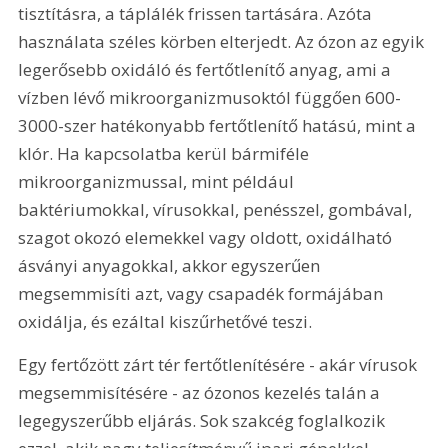
tisztításra, a táplálék frissen tartására. Azóta 
használata széles körben elterjedt. Az ózon az egyik 
legerősebb oxidáló és fertőtlenítő anyag, ami a 
vízben lévő mikroorganizmusoktól függően 600-
3000-szer hatékonyabb fertőtlenítő hatású, mint a 
klór. Ha kapcsolatba kerül bármiféle 
mikroorganizmussal, mint például 
baktériumokkal, vírusokkal, penésszel, gombával, 
szagot okozó elemekkel vagy oldott, oxidálható 
ásványi anyagokkal, akkor egyszerűen 
megsemmisíti azt, vagy csapadék formájában 
oxidálja, és ezáltal kiszűrhetővé teszi.
Egy fertőzött zárt tér fertőtlenítésére - akár vírusok 
megsemmisítésére - az ózonos kezelés talán a 
legegyszerűbb eljárás. Sok szakcég foglalkozik 