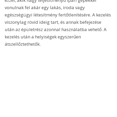
ezzel, akik nagy teljesítményű ipari gépekkel 
vonulnak fel akár egy lakás, iroda vagy 
egészségügyi létesítmény fertőtlenítésére. A kezelés 
viszonylag rövid ideig tart, és annak befejezése 
után az épületrész azonnal használatba vehető. A 
kezelés után a helyiségek egyszerűen 
átszellőztethetők.