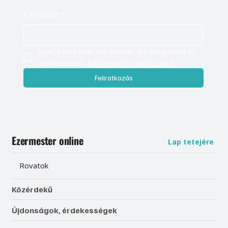
E-mail cím
*
Igen, szeretnék feliratkozni, és elfogadom az 
adatkezelést. 
Adatvédelmi tájékoztató
Feliratkozás
Ezermester online
Lap tetejére
Rovatok
Közérdekű
Újdonságok, érdekességek