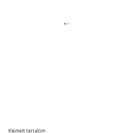
Sci-fibe illő repülő
Kiemelt tartalom