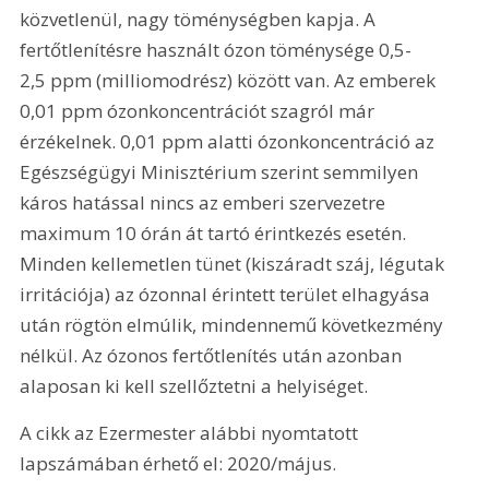
közvetlenül, nagy töménységben kapja. A 
fertőtlenítésre használt ózon töménysége 0,5-
2,5 ppm (milliomodrész) között van. Az emberek 
0,01 ppm ózonkoncentrációt szagról már 
érzékelnek. 0,01 ppm alatti ózonkoncentráció az 
Egészségügyi Minisztérium szerint semmilyen 
káros hatással nincs az emberi szervezetre 
maximum 10 órán át tartó érintkezés esetén. 
Minden kellemetlen tünet (kiszáradt száj, légutak 
irritációja) az ózonnal érintett terület elhagyása 
után rögtön elmúlik, mindennemű következmény 
nélkül. Az ózonos fertőtlenítés után azonban 
alaposan ki kell szellőztetni a helyiséget.
A cikk az Ezermester alábbi nyomtatott 
lapszámában érhető el: 2020/május.