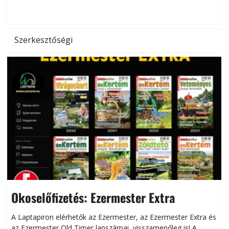
d
Szerkesztőségi
Okoselőfizetés: Ezermester Extra
A Laptapiron elérhetők az Ezermester, az Ezermester Extra és
az Ezermester Old Timer lapszámai, visszamenőleg is! A