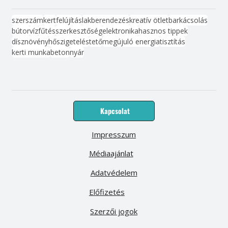
szerszám
kert
felújítás
lakberendezés
kreatív ötlet
barkácsolás
bútor
víz
fűtés
szerkesztőség
elektronika
hasznos tippek
dísznövény
hőszigetelés
tető
megújuló energia
tisztítás
kerti munka
beton
nyár
Kapcsolat
Impresszum
Médiaajánlat
Adatvédelem
Előfizetés
Szerzői jogok