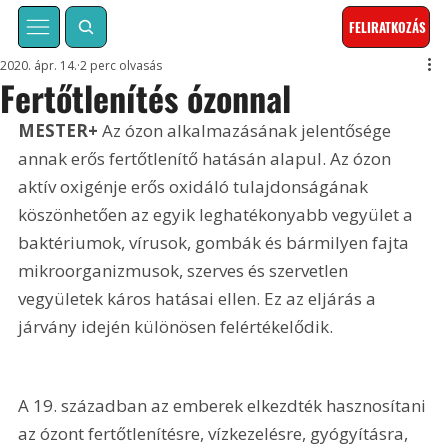
FELIRATKOZÁS
2020. ápr. 14.
2 perc olvasás
Fertőtlenítés ózonnal
MESTER+
 Az ózon alkalmazásának jelentősége 
annak erős fertőtlenítő hatásán alapul. Az ózon 
aktív oxigénje erős oxidáló tulajdonságának 
köszönhetően az egyik leghatékonyabb vegyület a 
baktériumok, vírusok, gombák és bármilyen fajta 
mikroorganizmusok, szerves és szervetlen 
vegyületek káros hatásai ellen. Ez az eljárás a 
járvány idején különösen felértékelődik.
A 19. században az emberek elkezdték hasznosítani 
az ózont fertőtlenítésre, vízkezelésre, gyógyításra, 