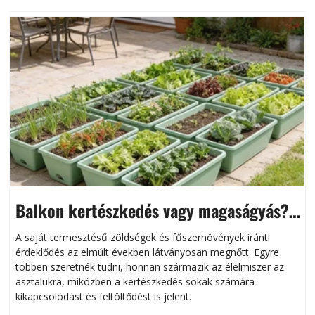
Balkon kertészkedés vagy magaságyás?
Helytakarékos kertészkedés
A saját termesztésű zöldségek és fűszernövények iránti
érdeklődés az elmúlt években látványosan megnőtt. Egyre
többen szeretnék tudni, honnan származik az élelmiszer az
l
asztalukra, miközben a kertészkedés sokak számára
kikapcsolódást és feltöltődést is jelent.
é