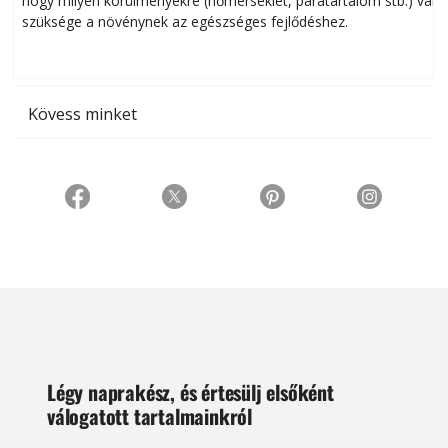
hogy milyen körülményekre (hőmérséklet, páratartalom stb.) van
szüksége a növénynek az egészséges fejlődéshez.
t
Kövess minket
Légy naprakész, és értesülj elsőként
válogatott tartalmainkról