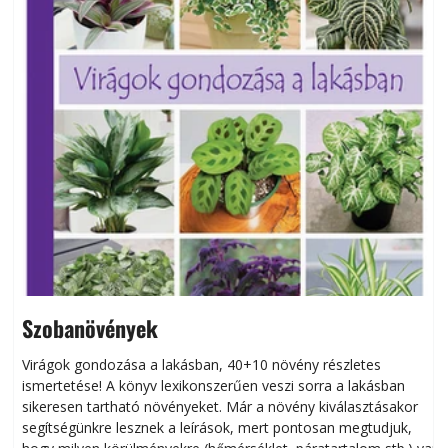
Szobanövények
Virágok gondozása a lakásban, 40+10 növény részletes
ismertetése! A könyv lexikonszerűen veszi sorra a lakásban
s
sikeresen tart­ha­tó növényeket. Már a növény kiválasztásakor
h
segítségünkre lesznek a leírások, mert pontosan megtudjuk,
k