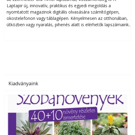
Laptapir új, innovatív, praktikus és egyedi megoldás a
L
nyomtatott magazinok digitális olvasására számítógépen,
okostelefonon vagy táblagépen. Kényelmesen az otthonában,
útközben vagy nyaralás, pihenés alatt is elérhetők lapszámaink.
ú
Bárhol, bármikor, akár külföldön élve vagy dolgozva is
B
olvashatók az Ezermester lapszámai. A Laptapir kényelmes
megoldás, mert: – t
Kiadványaink