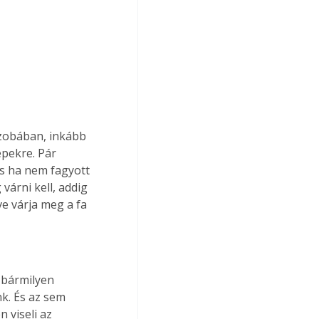
szobában, inkább 
pekre. Pár 
s ha nem fagyott 
 várni kell, addig 
e várja meg a fa 
 bármilyen 
k. És az sem 
 viseli az 