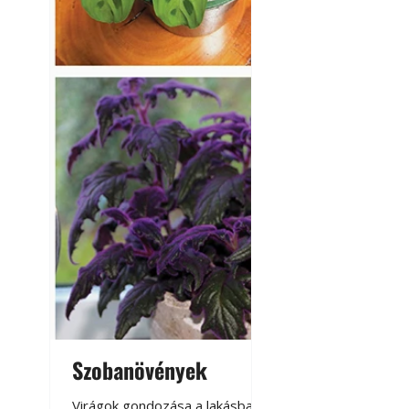
Szobanövények
Virágoskert: k
teraszon, laká
Virágok gondozása a lakásban,