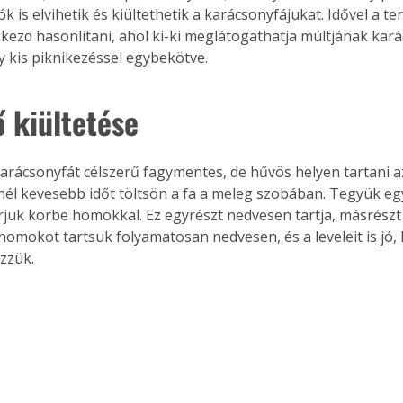
k is elvihetik és kiültethetik a karácsonyfájukat. Idővel a ter
kezd hasonlítani, ahol ki-ki meglátogathatja múltjának karác
y kis piknikezéssel egybekötve.
ő kiültetése
arácsonyfát célszerű fagymentes, de hűvös helyen tartani a
nél kevesebb időt töltsön a fa a meleg szobában. Tegyük eg
rjuk körbe homokkal. Ez egyrészt nedvesen tartja, másrészt s
homokot tartsuk folyamatosan nedvesen, és a leveleit is jó, 
zzük.