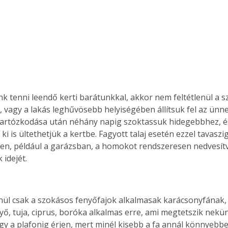
nk tenni leendő kerti barátunkkal, akkor nem feltétlenül a 
 vagy a lakás leghűvösebb helyiségében állítsuk fel az ünne
artózkodása után néhány napig szoktassuk hidegebbhez, é
r ki is ültethetjük a kertbe. Fagyott talaj esetén ezzel tavaszig
yen, például a garázsban, a homokot rendszeresen nedvesítv
 idejét. 
nül csak a szokásos fenyőfajok alkalmasak karácsonyfának,
yő, tuja, ciprus, boróka alkalmas erre, ami megtetszik nekün
gy a plafonig érjen, mert minél kisebb a fa annál könnyebben