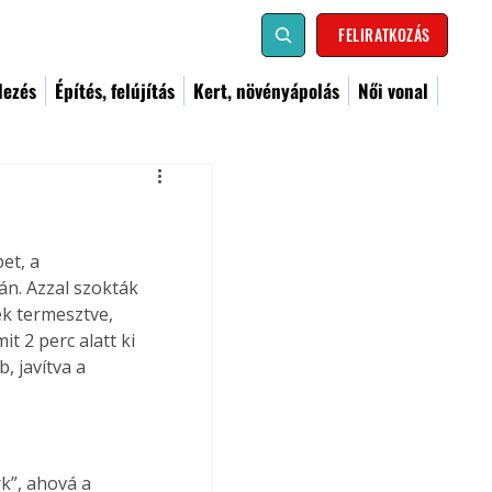
FELIRATKOZÁS
dezés
Építés, felújítás
Kert, növényápolás
Női vonal
et, a 
án. Azzal szokták 
ek termesztve, 
t 2 perc alatt ki 
, javítva a 
k”, ahová a 