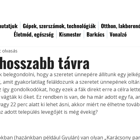
utatjuk
Gépek, szerszámok, technológiák
Otthon, lakberen
Életmód, egészség
Kismester
Barkács
Vonalzó
c olvasás
hosszabb távra
k belegondolni, hogy a szeretet ünnepére állítunk egy jelkép
, amit gyakorlatilag feláldozunk a szeretet ünnepének oltár
z így gondolkodókat, hogy ezek a fák direkt erre a célra lett
ágták ki őket. Ez rendben is van, de ha már adott egy fa, ami
vagy 22 perc alatt ki lehet ásni, akkor miért ne élhetne tovább
az adott település levegőjét is még évekig?
kban (hazánkban például Gyulán) van olyan „Karácsony par