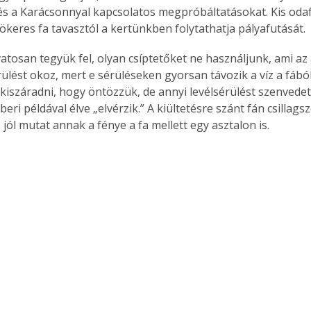
 és a Karácsonnyal kapcsolatos megpróbáltatásokat. Kis odaf
ökeres fa tavasztól a kertünkben folytathatja pályafutását.
vatosan tegyük fel, olyan csíptetőket ne használjunk, ami az
rülést okoz, mert e sérüléseken gyorsan távozik a víz a fából
 kiszáradni, hogy öntözzük, de annyi levélsérülést szenvedet
eri példával élve „elvérzik.” A kiültetésre szánt fán csillags
jól mutat annak a fénye a fa mellett egy asztalon is.