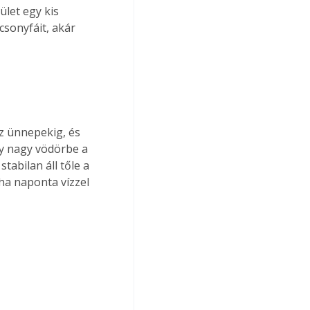
ület egy kis 
sonyfáit, akár 
z ünnepekig, és 
y nagy vödörbe a 
tabilan áll tőle a 
ha naponta vízzel 