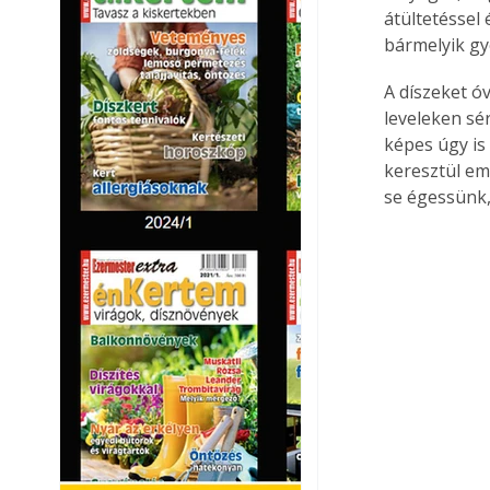
átültetéssel
bármelyik gy
A díszeket ó
leveleken sé
képes úgy is
keresztül emb
se égessünk, 