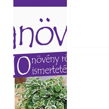
Ezermester lapszámai. A
Ezermester lapszámai
Laptapir kényelmes megoldás,
Laptapir kényelmes 
mert: – t
mert: – t
Utóérő gyümölcsö