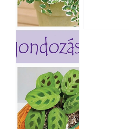
érnek tovább lesz
Betonjárda készít
készül tartós bet