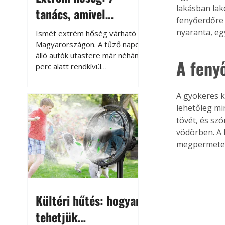
lakásban lakó
tanács, amivel
fenyőerdőre 
megóvhatjuk
nyaranta, eg
Ismét extrém hőség várható
autónkat a nyári
Magyarországon. A tűző napon
álló autók utastere már néhány
károktól
A feny
perc alatt rendkívül
felmelegszik, és rövid időn belül
akár a 60-70 °C-ot is
A gyökeres k
megközelítheti. Ez nemcsak a
lehetőleg mi
beszállást teszi kellemetlenné,
tövét, és szó
hanem az autó állapotára és a
vödörben. A 
benne hagyott tárgyakra is
káros hatással lehet. Néhány
megpermete
egyszerű óvintézkedéssel
azonban jelentősen
csökkenthetjük a hőség káros
hatásait.
Kültéri hűtés: hogyan
tehetjük