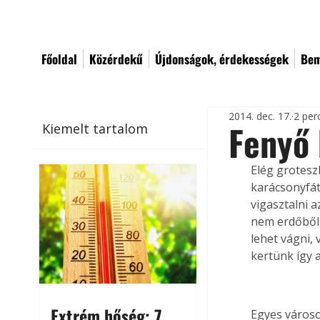
Főoldal
Közérdekű
Újdonságok, érdekességek
Bem
2014. dec. 17.
2 per
Fenyő 
Kiemelt tartalom
Elég grotesz
karácsonyfát
vigasztalni a
nem erdőből v
lehet vágni, 
kertünk így 
Extrém hőség: 7
Egyes városo