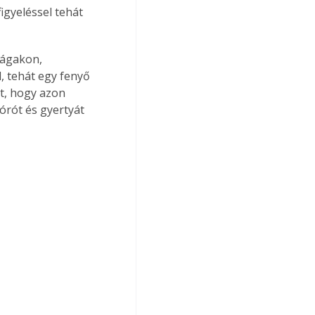
igyeléssel tehát 
 ágakon, 
, tehát egy fenyő 
t, hogy azon 
zórót és gyertyát 