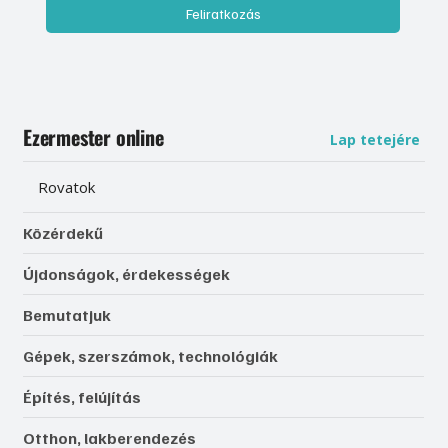
Feliratkozás
Ezermester online
Lap tetejére
Rovatok
Közérdekű
Újdonságok, érdekességek
Bemutatjuk
Gépek, szerszámok, technológiák
Építés, felújítás
Otthon, lakberendezés