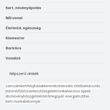
Kert, növényápolás
Női vonal
Életmód, egészség
Kismester
Barkács
Vonalzó
Népszerű címkék
szerszám
kert
felújítás
lakberendezés
kreatív ötlet
barkácsolás
bútor
víz
fűtés
szerkesztőség
elektronika
hasznos tippek
dísznövény
hőszigetelés
tető
megújuló energia
tisztítás
kerti munka
beton
nyár