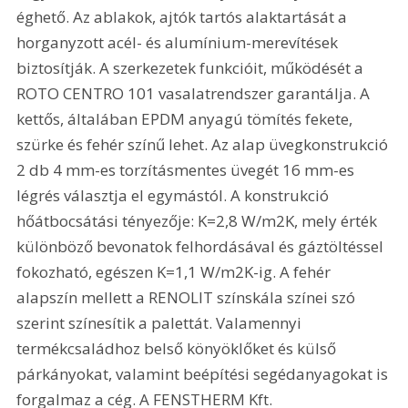
éghető. Az ablakok, ajtók tartós alaktartását a 
horganyzott acél- és alumínium-merevítések 
biztosítják. A szerkezetek funkcióit, működését a 
ROTO CENTRO 101 vasalatrendszer garantálja. A 
kettős, általában EPDM anyagú tömítés fekete, 
szürke és fehér színű lehet. Az alap üvegkonstrukció 
2 db 4 mm-es torzításmentes üvegét 16 mm-es 
légrés választja el egymástól. A konstrukció 
hőátbocsátási tényezője: K=2,8 W/m2K, mely érték 
különböző bevonatok felhordásával és gáztöltéssel 
fokozható, egészen K=1,1 W/m2K-ig. A fehér 
alapszín mellett a RENOLIT színskála színei szó 
szerint színesítik a palettát. Valamennyi 
termékcsaládhoz belső könyöklőket és külső 
párkányokat, valamint beépítési segédanyagokat is 
forgalmaz a cég. A FENSTHERM Kft. 