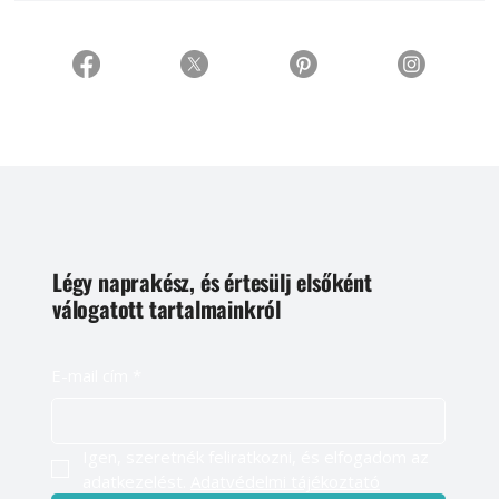
Légy naprakész, és értesülj elsőként
válogatott tartalmainkról
E-mail cím
*
Igen, szeretnék feliratkozni, és elfogadom az 
adatkezelést. 
Adatvédelmi tájékoztató