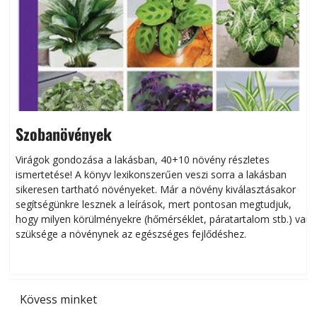
Szobanövények
Virágok gondozása a lakásban, 40+10 növény részletes
ismertetése! A könyv lexikonszerűen veszi sorra a lakásban
s
sikeresen tart­ha­tó növényeket. Már a növény kiválasztásakor
h
segítségünkre lesznek a leírások, mert pontosan megtudjuk,
k
hogy milyen körülményekre (hőmérséklet, páratartalom stb.) van
szüksége a növénynek az egészséges fejlődéshez.
t
Kövess minket