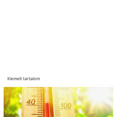
A varrógép és a varrás
Kiemelt tartalom