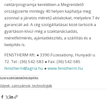
raktárprogramja keretében a Megrendelő 
országszerte mintegy 40 helyen kaphatja meg 
azonnal a járatos méretű ablakokat, melyekre 7 év 
garanciát ad. A cég szolgáltatásai közé tartozik a 
gyártáson kívül még a szaktanácsadás, 
méretfelmérés, ajánlatkészítés, a szállítás és a 
beépítés is.
FENSTHERM Kft. ● 3390 Füzesabony, Hunyadi u. 
72. Tel.: (36) 542-583 ● Fax: (36) 542-585 
fenstherm@agria.hu
 ● 
www.fenstherm.hu
szerszám
ablak
házépítés
Gépek, szerszámok, technológiák