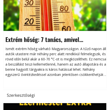
Extrém hőség: 7 tanács, amivel
megóvhatjuk autónkat a nyári károktól
Ismét extrém hőség várható Magyarországon. A tűző napon álló
autók utastere már néhány perc alatt rendkívül felmelegszik, és
rövid időn belül akár a 60-70 °C-ot is megközelítheti. Ez nemcsak
n
a beszállást teszi kellemetlenné, hanem az autó állapotára és a
benne hagyott tárgyakra is káros hatással lehet. Néhány
egyszerű óvintézkedéssel azonban jelentősen csökkenthetjük a
hőség káros hatásait.
l
Szerkesztőségi