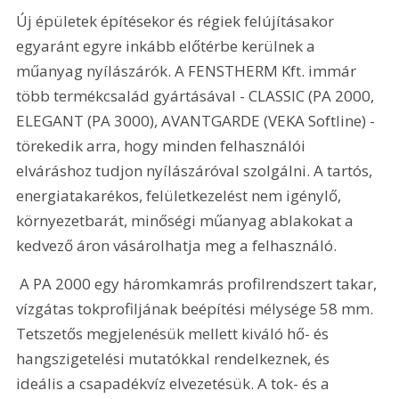
Új épületek építésekor és régiek felújításakor 
egyaránt egyre inkább előtérbe kerülnek a 
műanyag nyílászárók. A FENSTHERM Kft. immár 
több termékcsalád gyártásával - CLASSIC (PA 2000, 
ELEGANT (PA 3000), AVANTGARDE (VEKA Softline) - 
törekedik arra, hogy minden felhasználói 
elváráshoz tudjon nyílászáróval szolgálni. A tartós, 
energiatakarékos, felületkezelést nem igénylő, 
környezetbarát, minőségi műanyag ablakokat a 
kedvező áron vásárolhatja meg a felhasználó.
 A PA 2000 egy háromkamrás profilrendszert takar, 
vízgátas tokprofiljának beépítési mélysége 58 mm. 
Tetszetős megjelenésük mellett kiváló hő- és 
hangszigetelési mutatókkal rendelkeznek, és 
ideális a csapadékvíz elvezetésük. A tok- és a 