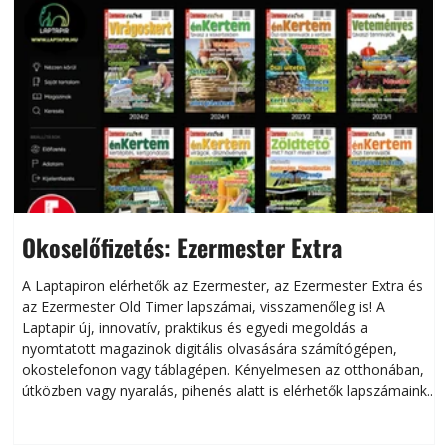
Okoselőfizetés: Ezermester Extra
A Laptapiron elérhetők az Ezermester, az Ezermester Extra és
az Ezermester Old Timer lapszámai, visszamenőleg is! A
Laptapir új, innovatív, praktikus és egyedi megoldás a
L
nyomtatott magazinok digitális olvasására számítógépen,
okostelefonon vagy táblagépen. Kényelmesen az otthonában,
útközben vagy nyaralás, pihenés alatt is elérhetők lapszámaink.
ú
Bárhol, bármikor, akár külföldön élve vagy dolgozva is
B
olvashatók az Ezermester lapszámai. A Laptapir kényelmes