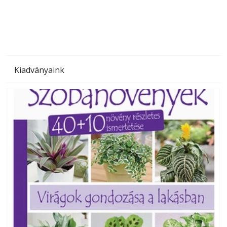
megoldás, mert: – t
Kiadványaink