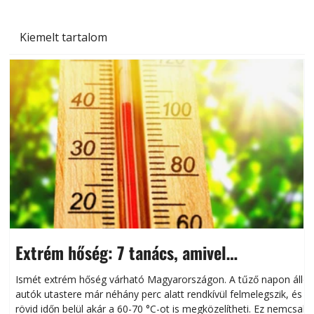
Kiemelt tartalom
Extrém hőség: 7 tanács, amivel
megóvhatjuk autónkat a nyári károktól
Ismét extrém hőség várható Magyarországon. A tűző napon álló
autók utastere már néhány perc alatt rendkívül felmelegszik, és
rövid időn belül akár a 60-70 °C-ot is megközelítheti. Ez nemcsak
n