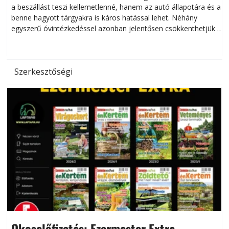
a beszállást teszi kellemetlenné, hanem az autó állapotára és a
benne hagyott tárgyakra is káros hatással lehet. Néhány
egyszerű óvintézkedéssel azonban jelentősen csökkenthetjük a
hőség káros hatásait.
l
Szerkesztőségi
Okoselőfizetés: Ezermester Extra