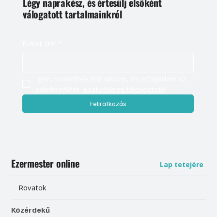
Légy naprakész, és értesülj elsőként
válogatott tartalmainkról
E-mail cím
*
Igen, szeretnék feliratkozni, és elfogadom az 
adatkezelést. 
Adatvédelmi tájékoztató
Feliratkozás
Ezermester online
Lap tetejére
Rovatok
Közérdekű