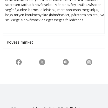
sikeresen tart­ha­tó növényeket. Már a növény kiválasztásakor
h
segítségünkre lesznek a leírások, mert pontosan megtudjuk,
k
hogy milyen körülményekre (hőmérséklet, páratartalom stb.) van
szüksége a növénynek az egészséges fejlődéshez.
t
Kövess minket