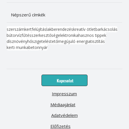
Népszerű címkék
szerszám
kert
felújítás
lakberendezés
kreatív ötlet
barkácsolás
bútor
víz
fűtés
szerkesztőség
elektronika
hasznos tippek
dísznövény
hőszigetelés
tető
megújuló energia
tisztítás
kerti munka
beton
nyár
Kapcsolat
Impresszum
Médiaajánlat
Adatvédelem
Előfizetés