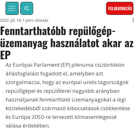
FELIRATKOZÁS
2022. júl. 18.
1 perc olvasás
Fenntarthatóbb repülőgép-
üzemanyag használatot akar az
EP
Az Európai Parlament (EP) plénuma csütörtökön 
állásfoglalást fogadott el, amelyben azt 
szorgalmazza, hogy az európai uniós tagországok 
repülőgépei és repülőterei nagyobb arányban 
használjanak fenntartható üzemanyagokat a légi 
közlekedésből származó kibocsátások csökkentése 
és Európa 2050-re tervezett klímasemlegessé 
válása érdekében.