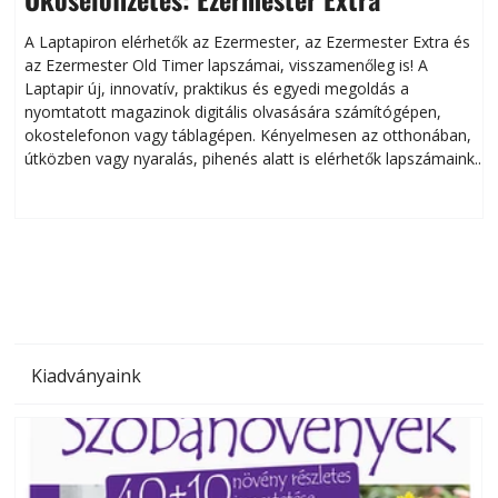
A Laptapiron elérhetők az Ezermester, az Ezermester Extra és
az Ezermester Old Timer lapszámai, visszamenőleg is! A
Laptapir új, innovatív, praktikus és egyedi megoldás a
L
nyomtatott magazinok digitális olvasására számítógépen,
okostelefonon vagy táblagépen. Kényelmesen az otthonában,
útközben vagy nyaralás, pihenés alatt is elérhetők lapszámaink.
ú
Bárhol, bármikor, akár külföldön élve vagy dolgozva is
B
olvashatók az Ezermester lapszámai. A Laptapir kényelmes
megoldás, mert: – t
Kiadványaink