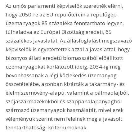
Az uniós parlamenti képviselők szeretnék elérni, 
hogy 2050-re az EU repülőterein a repülőgép-
üzemanyagok 85 százaléka fenntartható legyen, 
túlhaladva az Európai Bizottság eredeti, 65 
százalékos javaslatát. Az állásfoglalást megszavazó 
képviselők is egyetértettek azzal a javaslattal, hogy 
bizonyos állati eredetű biomasszából előállított 
üzemanyagokat korlátozott ideig, 2034-ig még 
bevonhassanak a légi közlekedés üzemanyag-
összetételébe, azonban kizárták a takarmány- és 
élelmiszernövény-alapú, valamint a pálmaolajból, 
szójaszármazékokból és szappanalapanyagból 
származó üzemanyagok használatát, mivel ezek 
véleményük szerint nem felelnek meg a javasolt 
fenntarthatósági kritériumoknak.