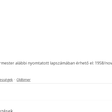
ermester alábbi nyomtatott lapszámában érhető el: 1958/no
kességek
Oldtimer
yzések