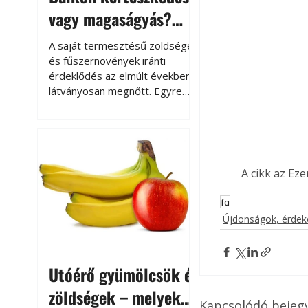
vagy magaságyás?
Helytakarékos
A saját termesztésű zöldségek
kertészkedés
és fűszernövények iránti
érdeklődés az elmúlt években
látványosan megnőtt. Egyre
többen szeretnék tudni, honnan
származik az élelmiszer az
asztalukra, miközben a
kertészkedés sokak számára
kikapcsolódást és feltöltődést
A cikk az Ez
is jelent.
fa
Újdonságok, érde
Utóérő gyümölcsök és
zöldségek – melyek
Kapcsolódó bejeg