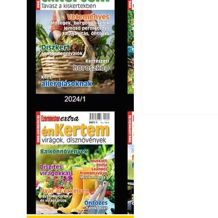
Széndioxid temető
Yamaha koncepci