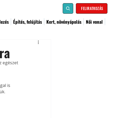
FELIRATKOZÁS
dezés
Építés, felújítás
Kert, növényápolás
Női vonal
ra
z egészet 
ük. 