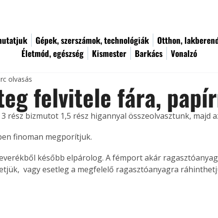
utatjuk
Gépek, szerszámok, technológiák
Otthon, lakberen
Életmód, egészség
Kismester
Barkács
Vonalzó
rc olvasás
eg felvitele fára, papír
s 3 rész bizmutot 1,5 rész higannyal összeolvasztunk, majd a
en finoman megporítjuk. 
tjük,  vagy esetleg a megfelelő ragasztóanyagra ráhinthetj