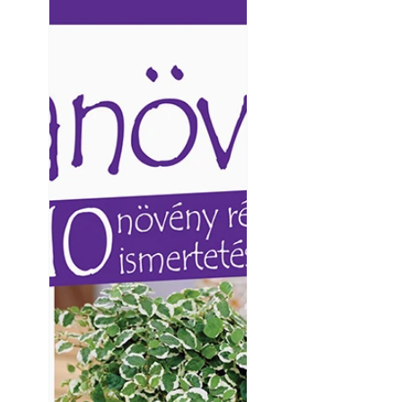
Ezermester lapszámai. A
Ezermester lapszámai
Laptapir kényelmes megoldás,
Laptapir kényelmes 
mert: – t
mert: – t