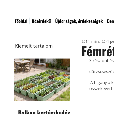
Főoldal
Közérdekű
Újdonságok, érdekességek
Bem
2014. márc. 26.
1 pe
Fémrét
Kiemelt tartalom
3 rész ónt é
dőrzscsészéb
 A higany a keverékből később elpárolog. A fémport akár ragasztóanyaggal is 
összekeverhe
Balkon kertészkedés