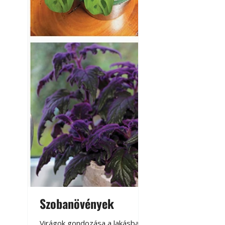
Szobanövények
Virágoskert: k
teraszon, laká
Virágok gondozása a lakásban,