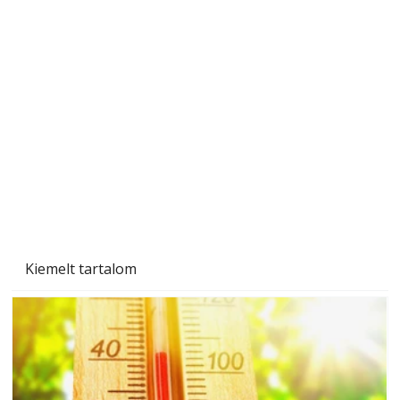
A varrógép és a varrás
Kiemelt tartalom