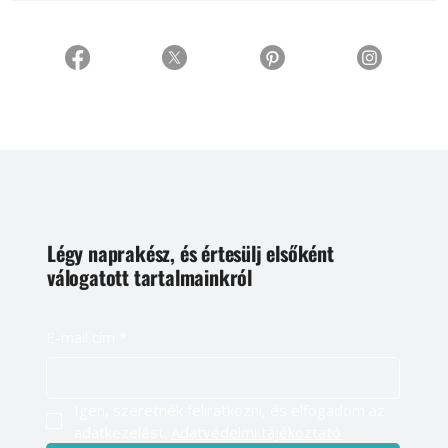
Légy naprakész, és értesülj elsőként
válogatott tartalmainkról
E-mail cím
*
Igen, szeretnék feliratkozni, és elfogadom az 
adatkezelést. 
Adatvédelmi tájékoztató