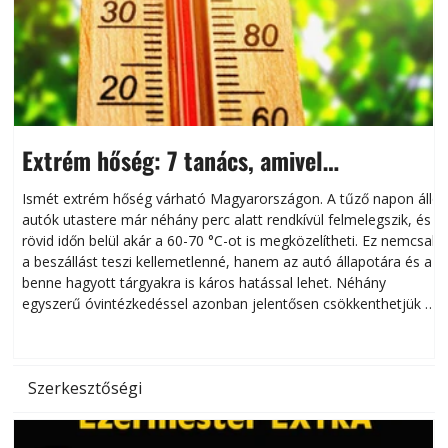
Extrém hőség: 7 tanács, amivel
megóvhatjuk autónkat a nyári károktól
Ismét extrém hőség várható Magyarországon. A tűző napon álló
autók utastere már néhány perc alatt rendkívül felmelegszik, és
rövid időn belül akár a 60-70 °C-ot is megközelítheti. Ez nemcsak
n
a beszállást teszi kellemetlenné, hanem az autó állapotára és a
benne hagyott tárgyakra is káros hatással lehet. Néhány
egyszerű óvintézkedéssel azonban jelentősen csökkenthetjük a
hőség káros hatásait.
l
Szerkesztőségi