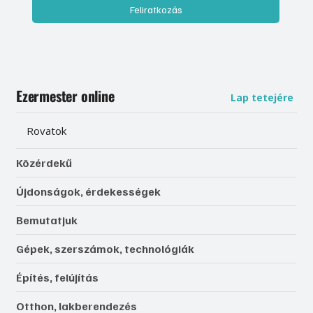
Feliratkozás
Ezermester online
Lap tetejére
Rovatok
Közérdekű
Újdonságok, érdekességek
Bemutatjuk
Gépek, szerszámok, technológiák
Építés, felújítás
Otthon, lakberendezés