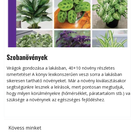
Szobanövények
Virágok gondozása a lakásban, 40+10 növény részletes
ismertetése! A könyv lexikonszerűen veszi sorra a lakásban
s
sikeresen tart­ha­tó növényeket. Már a növény kiválasztásakor
h
segítségünkre lesznek a leírások, mert pontosan megtudjuk,
k
hogy milyen körülményekre (hőmérséklet, páratartalom stb.) van
szüksége a növénynek az egészséges fejlődéshez.
t
Kövess minket