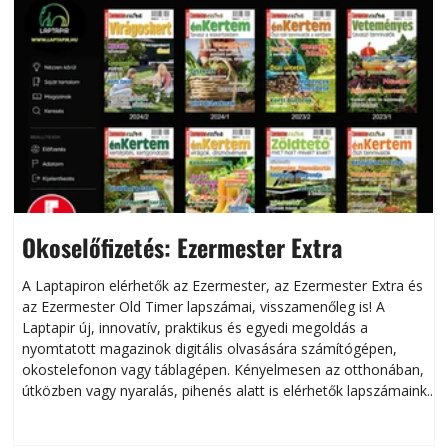
Okoselőfizetés: Ezermester Extra
A Laptapiron elérhetők az Ezermester, az Ezermester Extra és
az Ezermester Old Timer lapszámai, visszamenőleg is! A
Laptapir új, innovatív, praktikus és egyedi megoldás a
L
nyomtatott magazinok digitális olvasására számítógépen,
okostelefonon vagy táblagépen. Kényelmesen az otthonában,
útközben vagy nyaralás, pihenés alatt is elérhetők lapszámaink.
ú
Bárhol, bármikor, akár külföldön élve vagy dolgozva is
B
olvashatók az Ezermester lapszámai. A Laptapir kényelmes