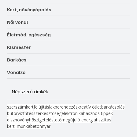
Kert, növényápolás
Női vonal
Életmód, egészség
Kismester
Barkács
Vonalzó
Népszerű címkék
szerszám
kert
felújítás
lakberendezés
kreatív ötlet
barkácsolás
bútor
víz
fűtés
szerkesztőség
elektronika
hasznos tippek
dísznövény
hőszigetelés
tető
megújuló energia
tisztítás
kerti munka
beton
nyár