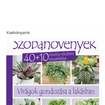
megoldás, mert: – t
Kiadványaink