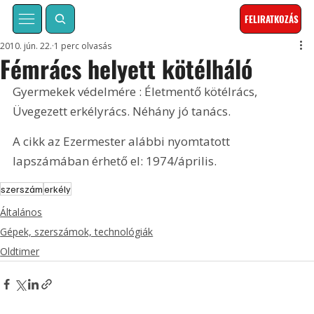
FELIRATKOZÁS
2010. jún. 22.
1 perc olvasás
Fémrács helyett kötélháló
Gyermekek védelmére : Életmentő kötélrács, 
Üvegezett erkélyrács. Néhány jó tanács. 
A cikk az Ezermester alábbi nyomtatott 
lapszámában érhető el: 1974/április.
szerszám
erkély
Általános
Gépek, szerszámok, technológiák
Oldtimer