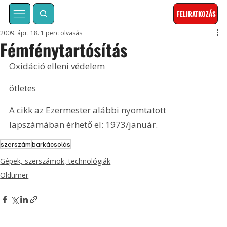
FELIRATKOZÁS
2009. ápr. 18.
1 perc olvasás
Fémfénytartósítás
Oxidáció elleni védelem
ötletes
A cikk az Ezermester alábbi nyomtatott 
lapszámában érhető el: 1973/január.
szerszám
barkácsolás
Gépek, szerszámok, technológiák
Oldtimer