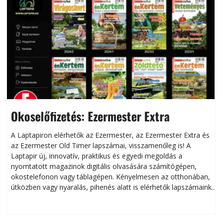
Okoselőfizetés: Ezermester Extra
A Laptapiron elérhetők az Ezermester, az Ezermester Extra és
az Ezermester Old Timer lapszámai, visszamenőleg is! A
Laptapir új, innovatív, praktikus és egyedi megoldás a
L
nyomtatott magazinok digitális olvasására számítógépen,
okostelefonon vagy táblagépen. Kényelmesen az otthonában,
útközben vagy nyaralás, pihenés alatt is elérhetők lapszámaink.
ú
Bárhol, bármikor, akár külföldön élve vagy dolgozva is
B
olvashatók az Ezermester lapszámai. A Laptapir kényelmes
megoldás, mert: – t