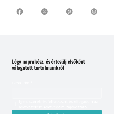
Légy naprakész, és értesülj elsőként
válogatott tartalmainkról
E-mail cím
*
Igen, szeretnék feliratkozni, és elfogadom az 
adatkezelést. 
Adatvédelmi tájékoztató