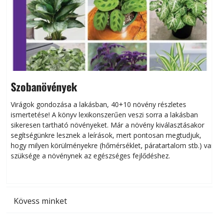
Szobanövények
Virágok gondozása a lakásban, 40+10 növény részletes
ismertetése! A könyv lexikonszerűen veszi sorra a lakásban
s
sikeresen tart­ha­tó növényeket. Már a növény kiválasztásakor
h
segítségünkre lesznek a leírások, mert pontosan megtudjuk,
k
hogy milyen körülményekre (hőmérséklet, páratartalom stb.) van
szüksége a növénynek az egészséges fejlődéshez.
t
Kövess minket