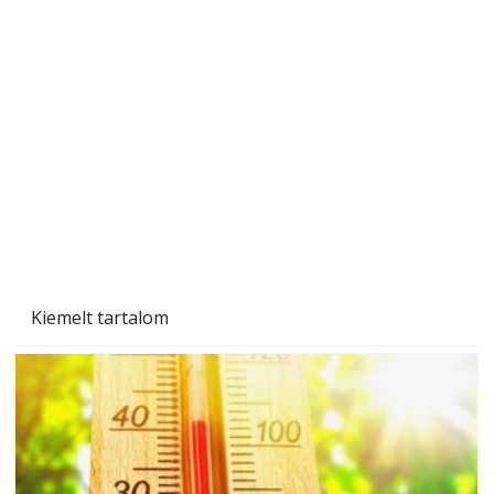
A varrógép és a varrás
Kiemelt tartalom