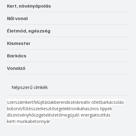
Kert, növényápolás
Női vonal
Életmód, egészség
Kismester
Barkács
Vonalzó
Népszerű címkék
szerszám
kert
felújítás
lakberendezés
kreatív ötlet
barkácsolás
bútor
víz
fűtés
szerkesztőség
elektronika
hasznos tippek
dísznövény
hőszigetelés
tető
megújuló energia
tisztítás
kerti munka
beton
nyár