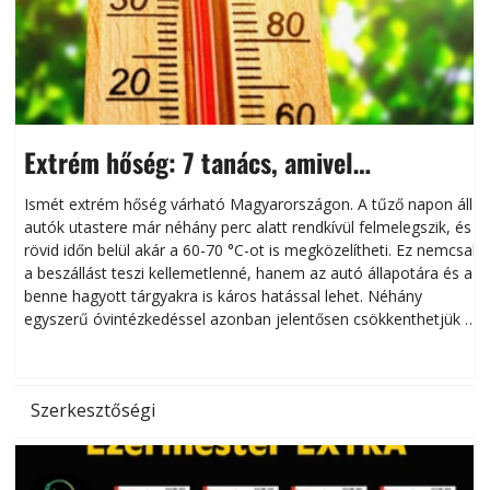
Extrém hőség: 7 tanács, amivel
megóvhatjuk autónkat a nyári károktól
Ismét extrém hőség várható Magyarországon. A tűző napon álló
autók utastere már néhány perc alatt rendkívül felmelegszik, és
rövid időn belül akár a 60-70 °C-ot is megközelítheti. Ez nemcsak
n
a beszállást teszi kellemetlenné, hanem az autó állapotára és a
benne hagyott tárgyakra is káros hatással lehet. Néhány
egyszerű óvintézkedéssel azonban jelentősen csökkenthetjük a
hőség káros hatásait.
l
Szerkesztőségi