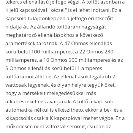
tekercs ellenállású jelfogó végzi. A töltőt azonban a 
K jelű kapcsolóval "kézzel" is el lehet indítani. Ez a 
kapcsoló tulajdonképpen a jelfogó érintkezőit 
hidalja át. Az állandó töltőáram nagyságát 
meghatározó ellenállásokhoz a következő 
áramértékek taroznak. A 47 Ohmos ellenállás 
körülbelül 100 milliamperes, a 22 Ohmos 230 
milliamperes, a 10 Ohmos 500 milliamperes és az 
5 Ohmos ellenállás körülbelül 1 amperes 
töltőáramot állít be. Az ellenállások legalább 2 
wattosak legyenek, és olyan helyre tegyük őket, 
hogy a mérsékelt melegedésükkel más 
alkatrészeket ne zavarjanak. A töltő a kapcsoló 
automatika nélkül is elkészíthető, ekkor a be-, és a 
kikapcsolás csak a K kapcsolóval mehet végbe. Ez a 
működésén nem változtat semmit, csupán az 