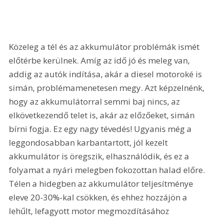
Közeleg a tél és az akkumulátor problémák ismét 
előtérbe kerülnek. Amíg az idő jó és meleg van, 
addig az autók indítása, akár a diesel motoroké is 
simán, problémamenetesen megy. Azt képzelnénk, 
hogy az akkumulátorral semmi baj nincs, az 
elkövetkezendő telet is, akár az előzőeket, simán 
bírni fogja. Ez egy nagy tévedés! Ugyanis még a 
leggondosabban karbantartott, jól kezelt 
akkumulátor is öregszik, elhasználódik, és ez a 
folyamat a nyári melegben fokozottan halad előre. 
Télen a hidegben az akkumulátor teljesítménye 
eleve 20-30%-kal csökken, és ehhez hozzájön a 
lehűlt, lefagyott motor megmozdításához 