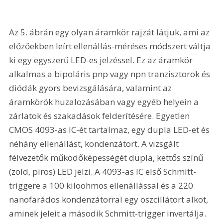
Az 5. ábrán egy olyan áramkör rajzát látjuk, ami az 
előzőekben leírt ellenállás-méréses módszert váltja 
ki egy egyszerű LED-es jelzéssel. Ez az áramkör 
alkalmas a bipoláris pnp vagy npn tranzisztorok és 
diódák gyors bevizsgálására, valamint az 
áramkörök huzalozásában vagy egyéb helyein a 
zárlatok és szakadások felderítésére. Egyetlen 
CMOS 4093-as IC-ét tartalmaz, egy dupla LED-et és 
néhány ellenállást, kondenzátort. A vizsgált 
félvezetők működőképességét dupla, kettős színű 
(zöld, piros) LED jelzi. A 4093-as IC első Schmitt-
triggere a 100 kiloohmos ellenállással és a 220 
nanofarádos kondenzátorral egy oszcillátort alkot, 
aminek jeleit a második Schmitt-trigger invertálja. 