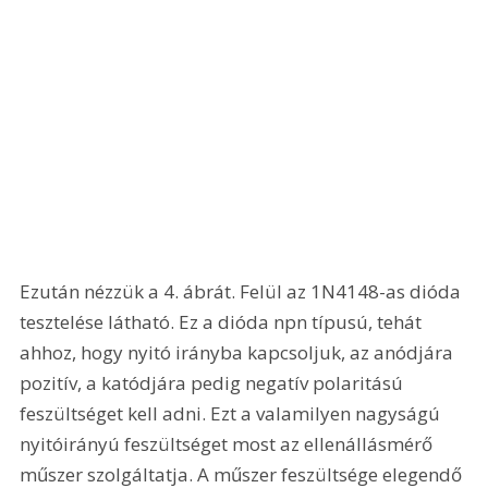
Ezután nézzük a 4. ábrát. Felül az 1N4148-as dióda 
tesztelése látható. Ez a dióda npn típusú, tehát 
ahhoz, hogy nyitó irányba kapcsoljuk, az anódjára 
pozitív, a katódjára pedig negatív polaritású 
feszültséget kell adni. Ezt a valamilyen nagyságú 
nyitóirányú feszültséget most az ellenállásmérő 
műszer szolgáltatja. A műszer feszültsége elegendő 