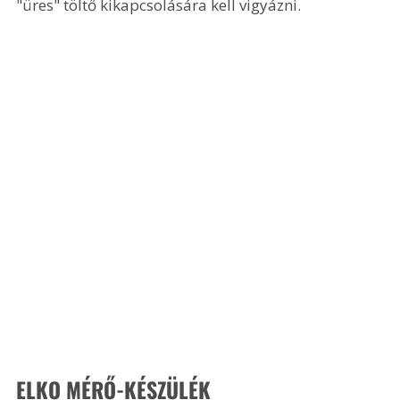
"üres" töltő kikapcsolására kell vigyázni.
ELKO MÉRŐ-KÉSZÜLÉK