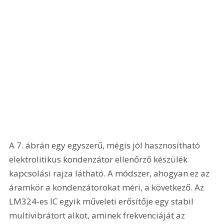
A 7. ábrán egy egyszerű, mégis jól hasznosítható 
elektrolitikus kondenzátor ellenőrző készülék 
kapcsolási rajza látható. A módszer, ahogyan ez az 
áramkör a kondenzátorokat méri, a következő. Az 
LM324-es IC egyik műveleti erősítője egy stabil 
multivibrátort alkot, aminek frekvenciáját az 