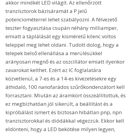
akkor mindkét LED világít. Az ellenőrzött 
tranzisztorok bázisáramát a P jelű 
potenciométerrel lehet szabályozni. A félvezető 
teszter fogyasztása csupán néhány milliamper, 
emiatt a táplálását egy kisméretű kilenc voltos 
teleppel meg lehet oldani. Tudott dolog, hogy a 
telepek belső ellenállása a merülésükkel 
arányosan megnő és az oszcillátor emiatt ilyenkor 
zavarokat kelthet. Ezért az IC foglalatára 
közvetlenül, a 7-es és a 14-es kivezetésekre egy 
áthidaló, 100 nanofarádos szűrőkondenzátort kell 
forrasztani. Miután az áramkört összeállítottuk, és 
ez megbízhatóan jól sikerült, a beállítást és a 
kipróbálást ismert és biztosan hibátlan pnp, npn 
tranzisztorokkal és diódákkal végezzük. Ekkor kell 
eldönteni, hogy a LED bekötése milyen legyen, 