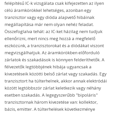
felépítésű IC-k vizsgálata csak kifejezetten az ilyen 
célú áramkörökkel lehetséges, azonban egy 
tranzisztor vagy egy dióda alapvető hibáinak 
megállapítása már nem olyan nehéz feladat. 
Összefoglalva tehát: az IC-ket házilag nem tudjuk 
ellenőrizni, mert nincs meg hozzá a megfelelő 
eszközünk, a tranzisztorokat és a diódákat viszont 
megvizsgálhatjuk. Az áramkörökben előforduló 
zárlatok és szakadások is könnyen felderíthetők. A 
félvezetők legtöbbjének hibája ugyancsak a 
kivezetéseik közötti belső zárlat vagy szakadás. Egy 
tranzisztort ha túlterhelnek, akkor annak elektródái 
között legtöbbször zárlat keletkezik vagy néhány 
esetben szakadás. A legegyszerűbb "bipoláris" 
tranzisztornak három kivezetése van: kollektor, 
bázis, emitter. A túlterhelések következménye 