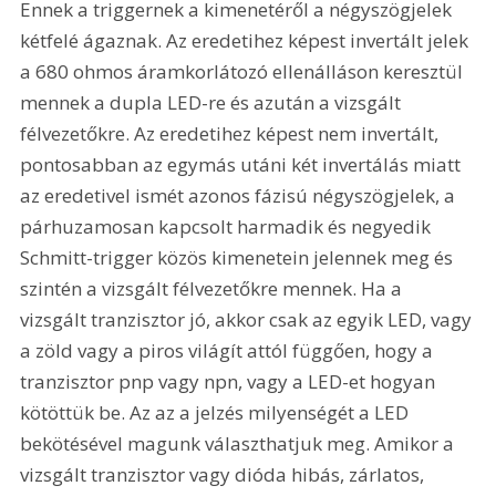
Ennek a triggernek a kimenetéről a négyszögjelek 
kétfelé ágaznak. Az eredetihez képest invertált jelek 
a 680 ohmos áramkorlátozó ellenálláson keresztül 
mennek a dupla LED-re és azután a vizsgált 
félvezetőkre. Az eredetihez képest nem invertált, 
pontosabban az egymás utáni két invertálás miatt 
az eredetivel ismét azonos fázisú négyszögjelek, a 
párhuzamosan kapcsolt harmadik és negyedik 
Schmitt-trigger közös kimenetein jelennek meg és 
szintén a vizsgált félvezetőkre mennek. Ha a 
vizsgált tranzisztor jó, akkor csak az egyik LED, vagy 
a zöld vagy a piros világít attól függően, hogy a 
tranzisztor pnp vagy npn, vagy a LED-et hogyan 
kötöttük be. Az az a jelzés milyenségét a LED 
bekötésével magunk választhatjuk meg. Amikor a 
vizsgált tranzisztor vagy dióda hibás, zárlatos, 