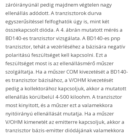
záróirányúnál pedig majdnem végtelen nagy 
ellenállás adódott. A tranzisztorok durva 
egyszerűsítéssel felfoghatók úgy is, mint két 
összekapcsolt dióda. A 4. ábrán mutatott mérés a 
BD140-es tranzisztor vizsgálata. A BD140-es pnp 
tranzisztor, tehát a vezérléséhez a bázisára negatív 
polaritású feszültséget kell kapcsolni. Ezt a 
feszültséget most is az ellenállásmérő műszer 
szolgáltatja. Ha a műszer COM kivezetését a BD140-
es tranzisztor bázisához, a V/OHM kivezetését 
pedig a kollektorához kapcsoljuk, akkor a mutatott 
ellenállás körülbelül 4-500 kiloohm. A tranzisztor 
most kinyitott, és a műszer ezt a valamekkora 
nyitóirányú ellenállását mutatja. Ha a műszer 
V/OHM kimenetét az emitterre kapcsoljuk, akkor a 
tranzisztor bázis-emitter diódájának valamekkora 