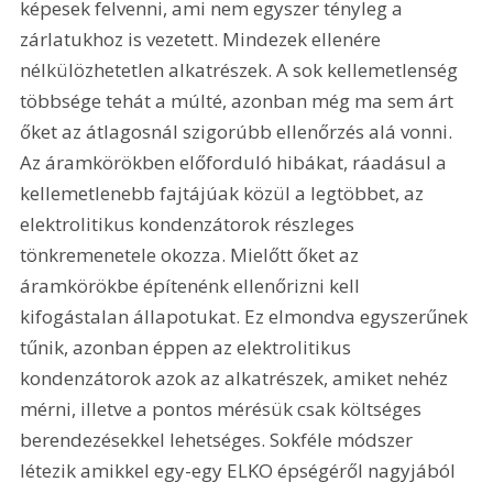
képesek felvenni, ami nem egyszer tényleg a 
zárlatukhoz is vezetett. Mindezek ellenére 
nélkülözhetetlen alkatrészek. A sok kellemetlenség 
többsége tehát a múlté, azonban még ma sem árt 
őket az átlagosnál szigorúbb ellenőrzés alá vonni. 
Az áramkörökben előforduló hibákat, ráadásul a 
kellemetlenebb fajtájúak közül a legtöbbet, az 
elektrolitikus kondenzátorok részleges 
tönkremenetele okozza. Mielőtt őket az 
áramkörökbe építenénk ellenőrizni kell 
kifogástalan állapotukat. Ez elmondva egyszerűnek 
tűnik, azonban éppen az elektrolitikus 
kondenzátorok azok az alkatrészek, amiket nehéz 
mérni, illetve a pontos mérésük csak költséges 
berendezésekkel lehetséges. Sokféle módszer 
létezik amikkel egy-egy ELKO épségéről nagyjából 