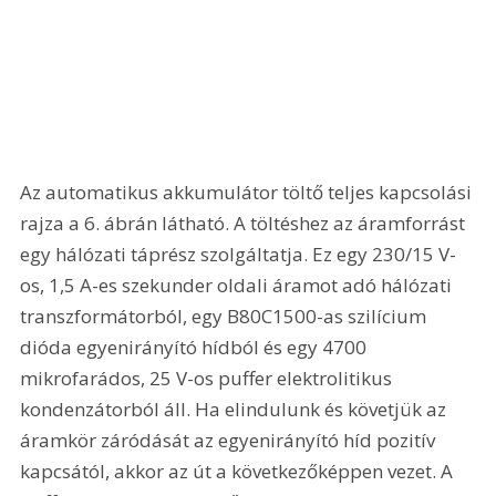
Az automatikus akkumulátor töltő teljes kapcsolási 
rajza a 6. ábrán látható. A töltéshez az áramforrást 
egy hálózati táprész szolgáltatja. Ez egy 230/15 V-
os, 1,5 A-es szekunder oldali áramot adó hálózati 
transzformátorból, egy B80C1500-as szilícium 
dióda egyenirányító hídból és egy 4700 
mikrofarádos, 25 V-os puffer elektrolitikus 
kondenzátorból áll. Ha elindulunk és követjük az 
áramkör záródását az egyenirányító híd pozitív 
kapcsától, akkor az út a következőképpen vezet. A 