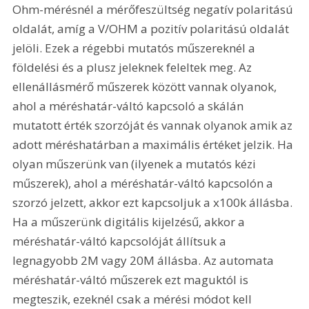
Ohm-mérésnél a mérőfeszültség negatív polaritású 
oldalát, amíg a V/OHM a pozitív polaritású oldalát 
jelöli. Ezek a régebbi mutatós műszereknél a 
földelési és a plusz jeleknek feleltek meg. Az 
ellenállásmérő műszerek között vannak olyanok, 
ahol a méréshatár-váltó kapcsoló a skálán 
mutatott érték szorzóját és vannak olyanok amik az 
adott méréshatárban a maximális értéket jelzik. Ha 
olyan műszerünk van (ilyenek a mutatós kézi 
műszerek), ahol a méréshatár-váltó kapcsolón a 
szorzó jelzett, akkor ezt kapcsoljuk a x100k állásba. 
Ha a műszerünk digitális kijelzésű, akkor a 
méréshatár-váltó kapcsolóját állítsuk a 
legnagyobb 2M vagy 20M állásba. Az automata 
méréshatár-váltó műszerek ezt maguktól is 
megteszik, ezeknél csak a mérési módot kell 