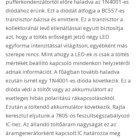
pufferkondenzátortól előre haladva az 1N4001-es 
diódához érünk. Ezt a diódát átfogja a BC557-es 
tranzisztor bázisa és emittere. Ez a tranzisztor a 
kollektoránál levő ellenállással együtt biztosítja 
azt, hogy a töltés erősségét jelző négy LED 
egyforma intenzitással világítson, egyébként más 
szerepe nincs. Mint ahogy a LED-ek is csak a töltés 
mértékét beállító kapcsoló mindenkori helyzetéről 
adnak információt. A főágban tovább haladva 
ezután ismét egy 1N4001-es dióda következik. Ez a 
dióda védi a töltőt vagy az akkumulátort az 
esetleges hibás polaritású rákapcsolásoktól. 
Ezután a töltendő akkumulátor következik. Rajta 
keresztül eljutunk a 7805-ös feszültségszabályozó 
IC-hez. Az állandó töltőáram nagyságát ez az 
áramgenerátorként kapcsolt IC határozza meg 