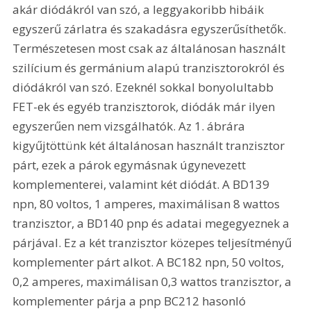
akár diódákról van szó, a leggyakoribb hibáik 
egyszerű zárlatra és szakadásra egyszerűsíthetők. 
Természetesen most csak az általánosan használt 
szilícium és germánium alapú tranzisztorokról és 
diódákról van szó. Ezeknél sokkal bonyolultabb 
FET-ek és egyéb tranzisztorok, diódák már ilyen 
egyszerűen nem vizsgálhatók. Az 1. ábrára 
kigyűjtöttünk két általánosan használt tranzisztor 
párt, ezek a párok egymásnak úgynevezett 
komplementerei, valamint két diódát. A BD139 
npn, 80 voltos, 1 amperes, maximálisan 8 wattos 
tranzisztor, a BD140 pnp és adatai megegyeznek a 
párjával. Ez a két tranzisztor közepes teljesítményű 
komplementer párt alkot. A BC182 npn, 50 voltos, 
0,2 amperes, maximálisan 0,3 wattos tranzisztor, a 
komplementer párja a pnp BC212 hasonló 