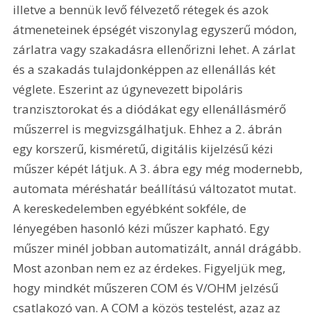
illetve a bennük levő félvezető rétegek és azok 
átmeneteinek épségét viszonylag egyszerű módon, 
zárlatra vagy szakadásra ellenőrizni lehet. A zárlat 
és a szakadás tulajdonképpen az ellenállás két 
véglete. Eszerint az úgynevezett bipoláris 
tranzisztorokat és a diódákat egy ellenállásmérő 
műszerrel is megvizsgálhatjuk. Ehhez a 2. ábrán 
egy korszerű, kisméretű, digitális kijelzésű kézi 
műszer képét látjuk. A 3. ábra egy még modernebb, 
automata méréshatár beállítású változatot mutat. 
A kereskedelemben egyébként sokféle, de 
lényegében hasonló kézi műszer kapható. Egy 
műszer minél jobban automatizált, annál drágább. 
Most azonban nem ez az érdekes. Figyeljük meg, 
hogy mindkét műszeren COM és V/OHM jelzésű 
csatlakozó van. A COM a közös testelést, azaz az 