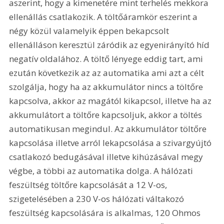
aszerint, hogy a kimenetére mint terhelés mekkora 
ellenállás csatlakozik. A töltőáramkör eszerint a 
négy közül valamelyik éppen bekapcsolt 
ellenálláson keresztül záródik az egyenirányító híd 
negatív oldalához. A töltő lényege eddig tart, ami 
ezután következik az az automatika ami azt a célt 
szolgálja, hogy ha az akkumulátor nincs a töltőre 
kapcsolva, akkor az magától kikapcsol, illetve ha az 
akkumulátort a töltőre kapcsoljuk, akkor a töltés 
automatikusan megindul. Az akkumulátor töltőre 
kapcsolása illetve arról lekapcsolása a szivargyújtó 
csatlakozó bedugásával illetve kihúzásával megy 
végbe, a többi az automatika dolga. A hálózati 
feszültség töltőre kapcsolását a 12 V-os, 
szigetelésében a 230 V-os hálózati váltakozó 
feszültség kapcsolására is alkalmas, 120 Ohmos 