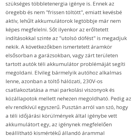
szükséges többletenergia igénye is. Ennek az 
öregebb és nem "frissen töltött", emiatt kevésbé 
aktív, lehűlt akkumulátorok legtöbbje már nem 
képes megfelelni. Sőt ilyenkor az erőltetett 
indításokkal szinte az "utolsó döfést" is megadjuk 
nekik. A következőkben ismertetett áramkör 
elsősorban a garázsokban, vagy zárt területen 
tartott autók téli akkumulátor problémáját segíti 
megoldani. Elvileg bármelyik autóhoz alkalmas 
lenne, azonban a töltő hálózati, 230V-os 
csatlakoztatása a mai parkolási viszonyok és 
közállapotok mellett nehezen megoldható. Pedig az 
elv rendkívül egyszerű. Pusztán arról van szó, hogy 
a téli időjárási körülmények által igénybe vett 
akkumulátort egy, az igénynek megfelelően 
beállítható kismértékű állandó árammal 