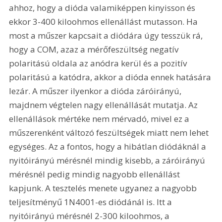
ahhoz, hogy a dióda valamiképpen kinyisson és 
ekkor 3-400 kiloohmos ellenállást mutasson. Ha 
most a műszer kapcsait a diódára úgy tesszük rá, 
hogy a COM, azaz a mérőfeszültség negatív 
polaritású oldala az anódra kerül és a pozitív 
polaritású a katódra, akkor a dióda ennek hatására 
lezár. A műszer ilyenkor a dióda záróirányú, 
majdnem végtelen nagy ellenállását mutatja. Az 
ellenállások mértéke nem mérvadó, mivel ez a 
műszerenként változó feszültségek miatt nem lehet 
egységes. Az a fontos, hogy a hibátlan diódáknál a 
nyitóirányú mérésnél mindig kisebb, a záróirányú 
mérésnél pedig mindig nagyobb ellenállást 
kapjunk. A tesztelés menete ugyanez a nagyobb 
teljesítményű 1N4001-es diódánál is. Itt a 
nyitóirányú mérésnél 2-300 kiloohmos, a 