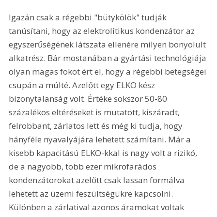
Igazán csak a régebbi "bütykölök" tudják 
tanúsítani, hogy az elektrolitikus kondenzátor az 
egyszerűségének látszata ellenére milyen bonyolult 
alkatrész. Bár mostanában a gyártási technológiája 
olyan magas fokot ért el, hogy a régebbi betegségei 
csupán a múlté. Azelőtt egy ELKO kész 
bizonytalanság volt. Értéke sokszor 50-80 
százalékos eltéréseket is mutatott, kiszáradt, 
felrobbant, zárlatos lett és még ki tudja, hogy 
hányféle nyavalyájára lehetett számítani. Már a 
kisebb kapacitású ELKO-kkal is nagy volt a rizikó, 
de a nagyobb, több ezer mikrofarádos 
kondenzátorokat azelőtt csak lassan formálva 
lehetett az üzemi feszültségükre kapcsolni. 
Különben a zárlatival azonos áramokat voltak 