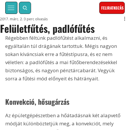
FELIRATKOZÁS
2017. márc. 2.
3 perc olvasás
Felületfűtés, padlófűtés
Régebben féltünk padlófűtést alkalmazni, és 
egyáltalán túl drágának tartottuk. Mégis nagyon 
sokan kíváncsiak erre a fűtéstípusra, és ez nem 
véletlen: a padlófűtés a mai fűtőberendezésekkel 
biztonságos, és nagyon pénztárcabarát. Vegyük 
sorra a fűtési mód előnyeit és hátrányait.
Konvekció, hősugárzás
Az épületgépészetben a hőátadásnak két alapvető 
módját különböztetjük meg, a konvekciót, mely 