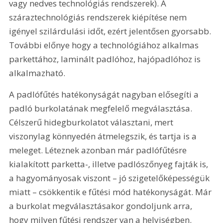
vagy nedves technológiás rendszerek). A 
száraztechnológiás rendszerek kiépítése nem 
igényel szilárdulási időt, ezért jelentősen gyorsabb. 
További előnye hogy a technológiához alkalmas 
parkettához, laminált padlóhoz, hajópadlóhoz is 
alkalmazható.
A padlófűtés hatékonyságát nagyban elősegíti a 
padló burkolatának megfelelő megválasztása. 
Célszerű hidegburkolatot választani, mert 
viszonylag könnyedén átmelegszik, és tartja is a 
meleget. Léteznek azonban már padlófűtésre 
kialakított parketta-, illetve padlószőnyeg fajták is, 
a hagyományosak viszont – jó szigetelőképességük 
miatt – csökkentik e fűtési mód hatékonyságát. Már 
a burkolat megválasztásakor gondoljunk arra, 
hogy milyen fűtési rendszer van a helyiségben.