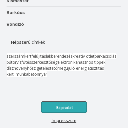
Kismester
Barkács
Vonalzó
Népszerű címkék
szerszám
kert
felújítás
lakberendezés
kreatív ötlet
barkácsolás
bútor
víz
fűtés
szerkesztőség
elektronika
hasznos tippek
dísznövény
hőszigetelés
tető
megújuló energia
tisztítás
kerti munka
beton
nyár
Kapcsolat
Impresszum