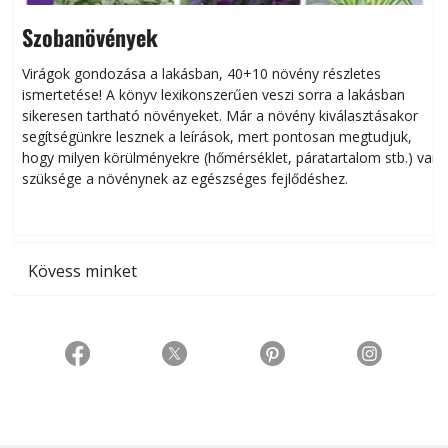
Szobanövények
Virágok gondozása a lakásban, 40+10 növény részletes
ismertetése! A könyv lexikonszerűen veszi sorra a lakásban
s
sikeresen tart­ha­tó növényeket. Már a növény kiválasztásakor
h
segítségünkre lesznek a leírások, mert pontosan megtudjuk,
k
hogy milyen körülményekre (hőmérséklet, páratartalom stb.) van
szüksége a növénynek az egészséges fejlődéshez.
t
Kövess minket