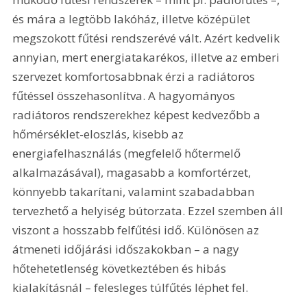
és mára a legtöbb lakóház, illetve középület 
megszokott fűtési rendszerévé vált. Azért kedvelik 
annyian, mert energiatakarékos, illetve az emberi 
szervezet komfortosabbnak érzi a radiátoros 
fűtéssel összehasonlítva. A hagyományos 
radiátoros rendszerekhez képest kedvezőbb a 
hőmérséklet-eloszlás, kisebb az 
energiafelhasználás (megfelelő hőtermelő 
alkalmazásával), magasabb a komfortérzet, 
könnyebb takarítani, valamint szabadabban 
tervezhető a helyiség bútorzata. Ezzel szemben áll 
viszont a hosszabb felfűtési idő. Különösen az 
átmeneti időjárási időszakokban – a nagy 
hőtehetetlenség következtében és hibás 
kialakításnál – felesleges túlfűtés léphet fel.