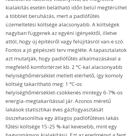
kialakítás esetén belátható időn belül megtérülhet 
a többlet beruházás, mert a padlófűtés 
üzemeltetési költsége alacsonyabb. A költségek 
nagyban függenek az egyéni igényektől, illetve 
attól, hogy új építésről vagy felújításról van-e szó. 
Fontos a jó gépészeti terv megléte. A tapasztalatok 
azt mutatják, hogy padlófűtés alkalmazásával a 
megfelelő komfortérzet kb. 2 °C-kal alacsonyabb 
helyiséghőmérséklet mellett elérhető, így komoly 
költség takarítható meg: 1 °C-os 
helyiséghőmérséklet-csökkenés mintegy 6-7%-os 
energia-megtakarítással jár. Azonos méretű 
lakások statisztikai éves gázfogyasztását 
összehasonlítva egy átlagos padlófűtéses lakás 
fűtési költsége 15-25 %-kal kevesebb, mint egy 
hagyományos kialakítású. Ezt az eredményt a fent 