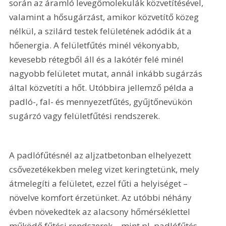
során az áramló levegőmolekulák közvetítésével, 
valamint a hősugárzást, amikor közvetítő közeg 
nélkül, a szilárd testek felületének adódik át a 
hőenergia. A felületfűtés minél vékonyabb, 
kevesebb rétegből áll és a lakótér felé minél 
nagyobb felületet mutat, annál inkább sugárzás 
által közvetíti a hőt. Utóbbira jellemző példa a 
padló-, fal- és mennyezetfűtés, gyűjtőnevükön 
sugárzó vagy felületfűtési rendszerek.
A padlófűtésnél az aljzatbetonban elhelyezett 
csővezetékekben meleg vizet keringtetünk, mely 
átmelegíti a felületet, ezzel fűti a helyiséget – 
növelve komfort érzetünket. Az utóbbi néhány 
évben növekedtek az alacsony hőmérséklettel 
működő fűtési rendszerek – mint pl. padlófűtés –, 