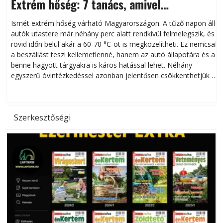
Extrém hőség: 7 tanács, amivel
megóvhatjuk autónkat a nyári károktól
Ismét extrém hőség várható Magyarországon. A tűző napon álló
autók utastere már néhány perc alatt rendkívül felmelegszik, és
rövid időn belül akár a 60-70 °C-ot is megközelítheti. Ez nemcsak
n
a beszállást teszi kellemetlenné, hanem az autó állapotára és a
benne hagyott tárgyakra is káros hatással lehet. Néhány
egyszerű óvintézkedéssel azonban jelentősen csökkenthetjük a
hőség káros hatásait.
l
Szerkesztőségi