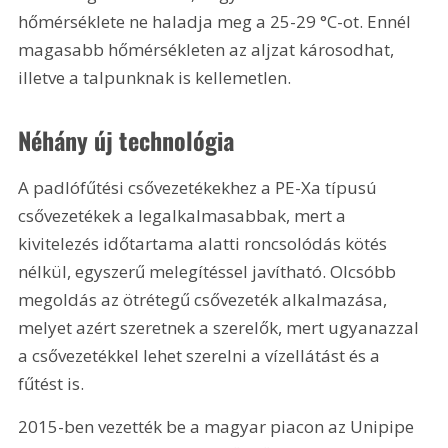
hőmérséklete ne haladja meg a 25-29 °C-ot. Ennél 
magasabb hőmérsékleten az aljzat károsodhat, 
illetve a talpunknak is kellemetlen.
Néhány új technológia
A padlófűtési csővezetékekhez a PE-Xa típusú 
csővezetékek a legalkalmasabbak, mert a 
kivitelezés időtartama alatti roncsolódás kötés 
nélkül, egyszerű melegítéssel javítható. Olcsóbb 
megoldás az ötrétegű csővezeték alkalmazása, 
melyet azért szeretnek a szerelők, mert ugyanazzal 
a csővezetékkel lehet szerelni a vízellátást és a 
fűtést is.
2015-ben vezették be a magyar piacon az Unipipe 