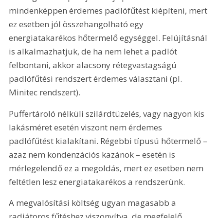
mindenképpen érdemes padlófűtést kiépíteni, mert 
ez esetben jól összehangolható egy 
energiatakarékos hőtermelő egységgel. Felújításnál 
is alkalmazhatjuk, de ha nem lehet a padlót 
felbontani, akkor alacsony rétegvastagságú 
padlófűtési rendszert érdemes választani (pl. 
Minitec rendszert).
Puffertároló nélküli szilárdtüzelés, vagy nagyon kis 
lakásméret esetén viszont nem érdemes 
padlófűtést kialakítani. Régebbi típusú hőtermelő – 
azaz nem kondenzációs kazánok – esetén is 
mérlegelendő ez a megoldás, mert ez esetben nem 
feltétlen lesz energiatakarékos a rendszerünk.
A megvalósítási költség ugyan magasabb a 
radiátoros fűtéshez viszonyítva, de megfelelő 