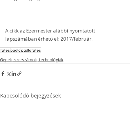
A cikk az Ezermester alábbi nyomtatott 
lapszámában érhető el: 2017/február.
fűtés
padló
padlófűtés
Gépek, szerszámok, technológiák
Kapcsolódó bejegyzések