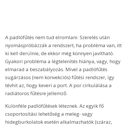
A padlófűtés nem tud elromlani. Szerelés után 
nyomáspróbázzák a rendszert, ha probléma van, itt 
ki kell derülnie, de ekkor még könnyen javítható. 
Gyakori probléma a légtelenítés hiánya, vagy, hogy 
elmarad a beszabályozás. Mivel a padlófűtés 
sugárzásos (nem konvekciós) fűtési rendszer, így 
tévhit az, hogy keveri a port. A por cirkulálása a 
radiátoros fűtésre jellemző.
Különféle padlófűtések léteznek. Az egyik fő 
csoportosítási lehetőség a meleg- vagy 
hidegburkolatok esetén alkalmazhatók (száraz, 