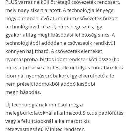
PLUS varrat nélküli ötrétegű csővezeték rendszert, 
mely nagy sikert aratott. A technológia lényege, 
hogy a csőben lévő alumínium csővezeték húzott 
technológiával készül, nincs hegesztés, így 
gyakorlatilag meghibásodási lehetőség sincs. A 
technológiából adódóan a csővezeték rendkívül 
könnyen hajlítható. A csővezeték elemeket 
nyomáspróba-biztos idomrendszer köti össze (ha 
nincs lepréselve a kötés, akkor folyás mutatkozik az 
idomnál nyomáspróbakor), így elkerülhető a le 
nem préselt idomokból adódó későbbi 
meghibásodás.
Új technológiának minősül még a 
melegburkolatoknál alkalmazott Siccus padlófűtés, 
vagy a felújításoknál alkalmazott kis 
rétegvastagságú Minitec rendszer.