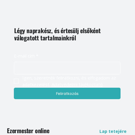
Légy naprakész, és értesülj elsőként
válogatott tartalmainkról
E-mail cím
*
Igen, szeretnék feliratkozni, és elfogadom az 
adatkezelést. 
Adatvédelmi tájékoztató
Feliratkozás
Ezermester online
Lap tetejére