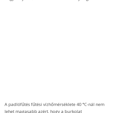
A padlófűtés fűtési vízhőmérséklete 40 °C-nál nem 
lehet magasabb azért, hogy a burkolat 