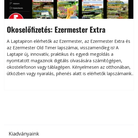
Okoselőfizetés: Ezermester Extra
A Laptapiron elérhetők az Ezermester, az Ezermester Extra és
az Ezermester Old Timer lapszámai, visszamenőleg is! A
Laptapir új, innovatív, praktikus és egyedi megoldás a
L
nyomtatott magazinok digitális olvasására számítógépen,
okostelefonon vagy táblagépen. Kényelmesen az otthonában,
útközben vagy nyaralás, pihenés alatt is elérhetők lapszámaink.
ú
Bárhol, bármikor, akár külföldön élve vagy dolgozva is
B
olvashatók az Ezermester lapszámai. A Laptapir kényelmes
megoldás, mert: – t
Kiadványaink