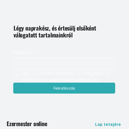
Légy naprakész, és értesülj elsőként
válogatott tartalmainkról
E-mail cím
*
Igen, szeretnék feliratkozni, és elfogadom az 
adatkezelést. 
Adatvédelmi tájékoztató
Feliratkozás
Ezermester online
Lap tetejére