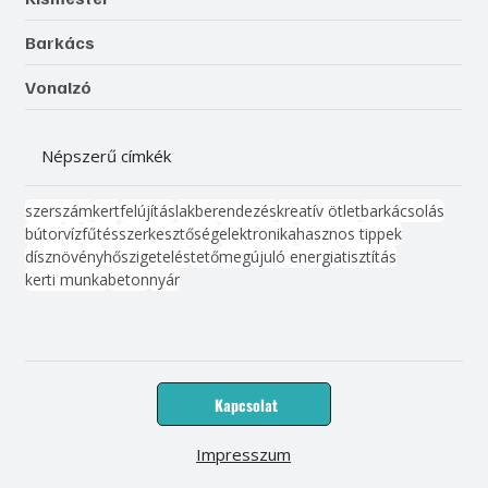
Barkács
Vonalzó
Népszerű címkék
szerszám
kert
felújítás
lakberendezés
kreatív ötlet
barkácsolás
bútor
víz
fűtés
szerkesztőség
elektronika
hasznos tippek
dísznövény
hőszigetelés
tető
megújuló energia
tisztítás
kerti munka
beton
nyár
Kapcsolat
Impresszum