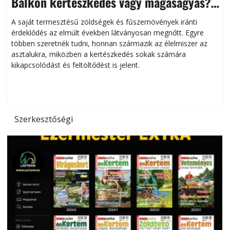
Balkon kertészkedés vagy magaságyás?
Helytakarékos kertészkedés
A saját termesztésű zöldségek és fűszernövények iránti
érdeklődés az elmúlt években látványosan megnőtt. Egyre
többen szeretnék tudni, honnan származik az élelmiszer az
l
asztalukra, miközben a kertészkedés sokak számára
kikapcsolódást és feltöltődést is jelent.
é
d
Szerkesztőségi