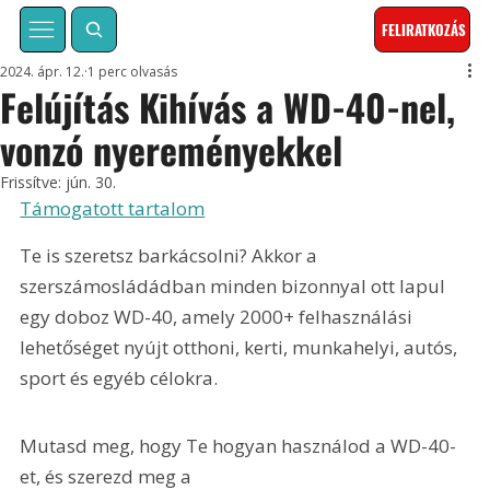
FELIRATKOZÁS
2024. ápr. 12.
1 perc olvasás
Felújítás Kihívás a WD-40-nel,
vonzó nyereményekkel
Frissítve:
jún. 30.
Támogatott tartalom
Te is szeretsz barkácsolni? Akkor a 
szerszámosládádban minden bizonnyal ott lapul 
egy doboz WD-40, amely 2000+ felhasználási 
lehetőséget nyújt otthoni, kerti, munkahelyi, autós, 
sport és egyéb célokra.
Mutasd meg, hogy Te hogyan használod a WD-40-
et, és szerezd meg a 