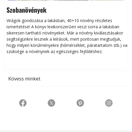
Szobanövények
Virágok gondozása a lakásban, 40+10 növény részletes
ismertetése! A könyv lexikonszerűen veszi sorra a lakásban
s
sikeresen tart­ha­tó növényeket. Már a növény kiválasztásakor
h
segítségünkre lesznek a leírások, mert pontosan megtudjuk,
k
hogy milyen körülményekre (hőmérséklet, páratartalom stb.) van
szüksége a növénynek az egészséges fejlődéshez.
t
Kövess minket