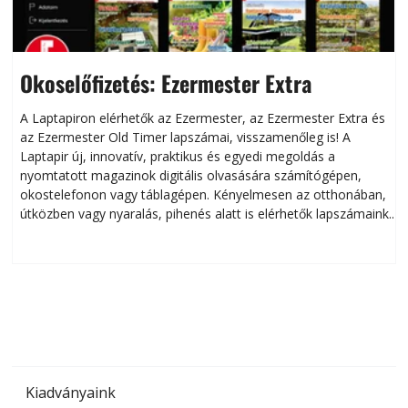
Okoselőfizetés: Ezermester Extra
A Laptapiron elérhetők az Ezermester, az Ezermester Extra és
az Ezermester Old Timer lapszámai, visszamenőleg is! A
Laptapir új, innovatív, praktikus és egyedi megoldás a
L
nyomtatott magazinok digitális olvasására számítógépen,
okostelefonon vagy táblagépen. Kényelmesen az otthonában,
útközben vagy nyaralás, pihenés alatt is elérhetők lapszámaink.
ú
Bárhol, bármikor, akár külföldön élve vagy dolgozva is
B
olvashatók az Ezermester lapszámai. A Laptapir kényelmes
megoldás, mert: – t
Kiadványaink