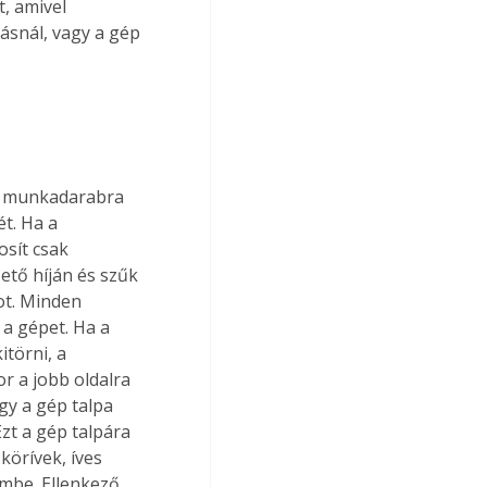
, amivel 
ásnál, vagy a gép 
t. Ha a 
sít csak 
ető híján és szűk 
ot. Minden 
a gépet. Ha a 
törni, a 
or a jobb oldalra 
gy a gép talpa 
t a gép talpára 
körívek, íves 
mbe. Ellenkező 