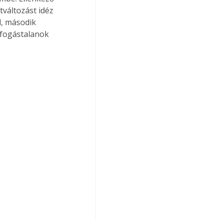
változást idéz 
, második 
ifogástalanok 