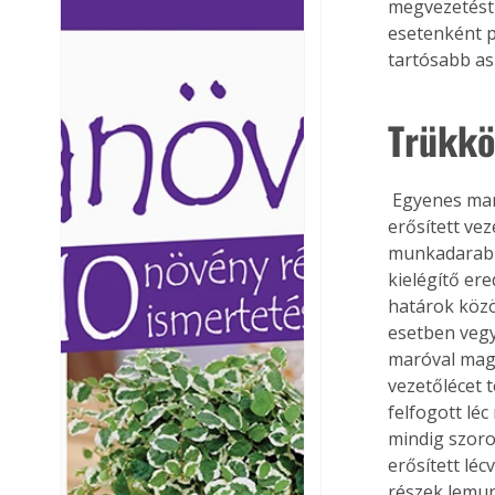
megvezetést 
Ezermester lapszámai. A
Ezermester lapszámai
esetenként p
Laptapir kényelmes megoldás,
Laptapir kényelmes 
tartósabb as
mert: – t
mert: – t
Trükkö
 Egyenes marásnál mérlegeljük, hogy a gépre szerelt oldalvezető, vagy a munkadarabra 
erősített ve
munkadarab é
kielégítő er
határok közöt
esetben vegy
maróval magu
vezetőlécet t
felfogott léc
mindig szoro
erősített léc
részek lemun