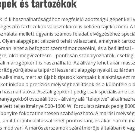
pek és tartozékok
iegészítő tartozékok választékáról is kellően tájékozódni. A
sználata mellett ugyanis számos feladat elvégzéséhez speciál
 Olyan alapgépet célszerű tehát választani, amelynek tartoz
san lehet a befogott szerszámot cserélni, és a beállításai -
e, oldalmegvezetésre - pontosan szabályozhatók, esetleg 
ali marógépként is használható. Az állvány lehet akár masszí
rítógyűrűjébe a talpáról leszerelt alapgép nyakát szilárdan r
e alkalmas, mert az újabb típusok kompakt kialakítása ezt m
eket inkább a precíziós mélységbeállítások és a különféle old
 használhatóvá. Asztali gépként pedig csak speciálisan e célra
anyagokból összeállított - állvány alá "telepítve" alkalmazha
elvett teljesítménye 500-1600 W, fordulatszámuk pedig 8000
többnyire fokozatmentesen szabályozható. A marási mélység 
ó, amit finombeállítással lehet pontosítani, és akár három m
 is mód van. A marószerszámok szárátmérője általában 6 va