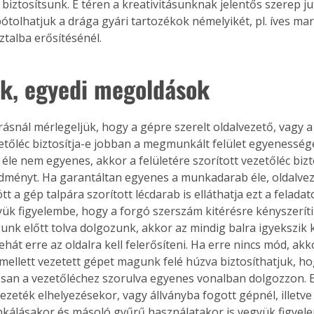
biztosítsunk. E téren a kreativitásunknak jelentős szerep jut
. A
ótolhatjuk a drága gyári tartozékok némelyikét, pl. íves mar
megoldás,
ztalba erősítésénél.
k, egyedi megoldások
zetőléc biztosítja-e jobban a megmunkált felület egyenességé
le nem egyenes, akkor a felületére szorított vezetőléc bizto
edményt. Ha garantáltan egyenes a munkadarab éle, oldalvez
t a gép talpára szorított lécdarab is elláthatja ezt a feladat
ük figyelembe, hogy a forgó szerszám kitérésre kényszeríti 
nk előtt tolva dolgozunk, akkor az mindig balra igyekszik ki
ehát erre az oldalra kell felerősíteni. Ha erre nincs mód, akk
 mellett vezetett gépet magunk felé húzva biztosíthatjuk, ho
san a vezetőléchez szorulva egyenes vonalban dolgozzon. Ez
vezeték elhelyezésekor, vagy állványba fogott gépnél, illetve 
kálásakor és másoló gyűrű használatakor is vegyük figyele