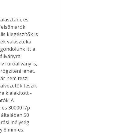
 felsőmarók 
is kiegészítők is 
ék választéka 
 gondolunk itt a 
állványra 
v fúróállvány is, 
ögzíteni lehet. 
ár nem teszi 
alvezetők teszik 
 kialakított - 
tók. A 
 és 30000 f/p 
általában 50 
arási mélység 
gy 8 mm-es.