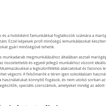
k és a hobbiként famunkákkal foglalkozók számára a maró
zám. Ezzel képesek profi minőségű lemunkálásokat készíteni
kat gyári minőségűvé tehetik.
az összetettebb és egyedi jellegű munkákhoz viszont ideáli
Alkalmazásukkal a legkülönfélébb alakzatokat és fazonos l
ehet végezni. A felsőmarók e téren igen sokoldalúan használh
a használatukat könnyítő fogások, és nem utolsó sorban az
egészítők, speciális szerszámok, amelyeket mindig az adott f