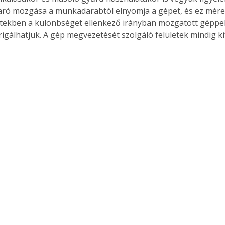
ró mozgása a munkadarabtól elnyomja a gépet, és ez méret
setekben a különbséget ellenkező irányban mozgatott géppel
rigálhatjuk. A gép megvezetését szolgáló felületek mindig k