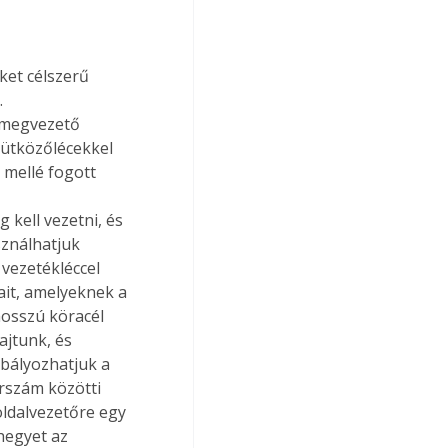
 
l megvezető 
 ütközőlécekkel 
mellé fogott 
kell vezetni, és 
ználhatjuk 
vezetékléccel 
ait, amelyeknek a 
osszú köracél 
ajtunk, és 
abályozhatjuk a 
rszám közötti 
oldalvezetőre egy 
hegyet az 