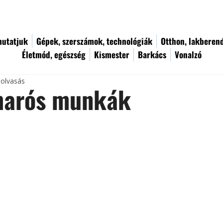
utatjuk
Gépek, szerszámok, technológiák
Otthon, lakberen
Életmód, egészség
Kismester
Barkács
Vonalzó
 olvasás
marós munkák