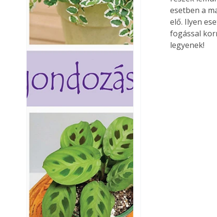
esetben a ma
elő. Ilyen e
fogással kor
legyenek!