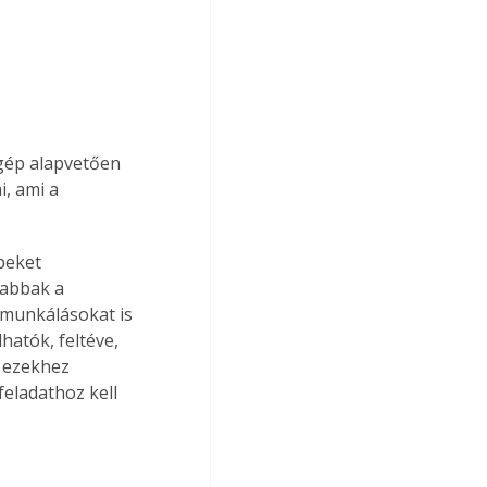
gép alapvetően 
, ami a 
sabbak a 
emunkálásokat is 
atók, feltéve, 
 ezekhez 
eladathoz kell 