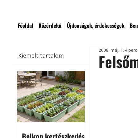
Főoldal
Közérdekű
Újdonságok, érdekességek
Bem
2008. máj. 1.
4 perc
Felső
Kiemelt tartalom
Balkon kertészkedés