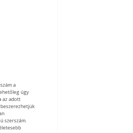
lehetőleg úgy 
 az adott 
 beszerezhetjük 
an 
ú szerszám. 
életesebb 