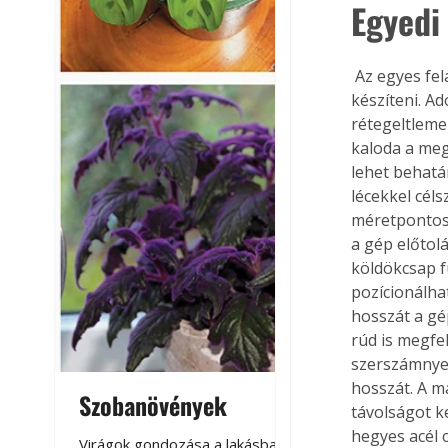
Egyedi
 Az egyes feladatok pontos kivitelezéséhez gyakorta saját segédeszközöket célszerű 
készíteni. A
rétegeltleme
kaloda a meg
lehet behatá
lécekkel céls
méretpontoss
a gép előtol
köldökcsap f
pozícionálha
hosszát a gé
rúd is megfe
szerszámnyel
hosszát. A m
Szobanövények
Virágoskert: k
távolságot k
teraszon, laká
hegyes acél c
Virágok gondozása a lakásban,