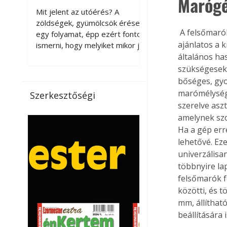
Marógé
érnek tovább leszedés
Mit jelent az utóérés? A
után?
zöldségek, gyümölcsök érése
 A felsőmarók jó kihasználhatóságához megfelelő adottságú gépet kell választani, és 
egy folyamat, épp ezért fontos
ajánlatos a k
ismerni, hogy melyiket mikor jó
leszedni. Meg kell különböztetni
általános ha
a gazdasági és a biológiai
szükségesek.
érettséget. Például a
bőséges, gyor
paradicsomot sokszor
marómélységr
Szerkesztőségi
gazdasági érettségben, azaz
szerelve aszt
félig éretten szedik le, ezután
amelynek szo
utaztatják hosszan, és még
Ha a gép err
pulton tartható kell legyen.
lehetővé. Ez
Utóérik eközben, de nem lesz
univerzálisan
olyan ízű, mint amit a saját
többnyire lap
kertünkben, biológiai
felsőmarók f
érettségben szedünk le. Teljes
érettségben szedve nem
közötti, és 
tárolható h
mm, állíthat
beállítására