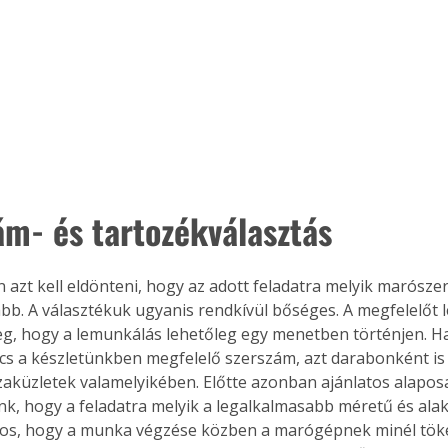
Együtt jobban megéri!
Bővebb információ itt!
k az
Együtt jobban megéri! A
mester
könyvek tetszőleges
er Old
párosítással kedvezményes
áron, 0 Ft postaköltséggel
ám- és tartozékválasztás
ptapir új,
megrendelhetők!
és egyedi
tt
lvasására
bb. A választékuk ugyanis rendkívül bőséges. A megfelelőt 
elefonon
g, hogy a lemunkálás lehetőleg egy menetben történjen. Ha
nyelmesen
s a készletünkben megfelelő szerszám, azt darabonként is
ben vagy
t is
aküzletek valamelyikében. Előtte azonban ajánlatos alapos
. Bárhol,
k, hogy a feladatra melyik a legalkalmasabb méretű és alak
ön élve
os, hogy a munka végzése közben a marógépnek minél tök
ashatók az