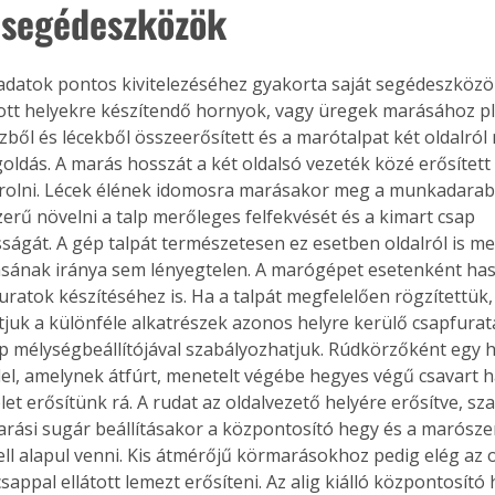
 segédeszközök
dott helyekre készítendő hornyok, vagy üregek marásához pl.
zből és lécekből összeerősített és a marótalpat két oldalró
oldás. A marás hosszát a két oldalsó vezeték közé erősített
rolni. Lécek élének idomosra marásakor meg a munkadarab 
zerű növelni a talp merőleges felfekvését és a kimart csap 
ágát. A gép talpát természetesen ez esetben oldalról is meg 
ásának iránya sem lényegtelen. A marógépet esetenként has
uratok készítéséhez is. Ha a talpát megfelelően rögzítettük, 
tjuk a különféle alkatrészek azonos helyre kerülő csapfurat
p mélységbeállítójával szabályozhatjuk. Rúdkörzőként egy h
lel, amelynek átfúrt, menetelt végébe hegyes végű csavart h
et erősítünk rá. A rudat az oldalvezető helyére erősítve, sz
arási sugár beállításakor a központosító hegy és a marósze
ertben,
Gyógyító növények: a
ell alapul venni. Kis átmérőjű körmarásokhoz pedig elég az 
sban
természet kincsei az
sappal ellátott lemezt erősíteni. Az alig kiálló központosító 