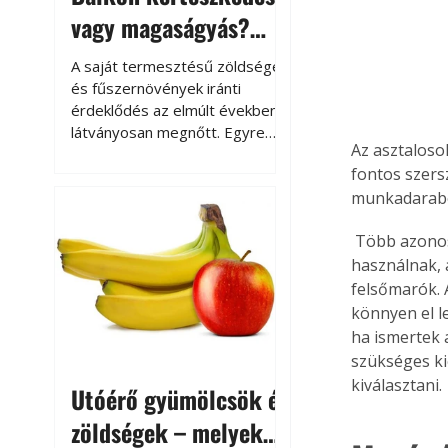
vagy magaságyás?
Helytakarékos
A saját termesztésű zöldségek
kertészkedés
és fűszernövények iránti
érdeklődés az elmúlt években
látványosan megnőtt. Egyre
Az asztaloso
többen szeretnék tudni, honnan
fontos szers
származik az élelmiszer az
munkadarabo
asztalukra, miközben a
kertészkedés sokak számára
 Több azonos munkadarab megmunkálásához általában asztali marógépeket 
kikapcsolódást és feltöltődést
is jelent.
használnak, 
felsőmarók. 
könnyen el l
ha ismertek 
szükséges ki
kiválasztani.
Utóérő gyümölcsök és
zöldségek – melyek