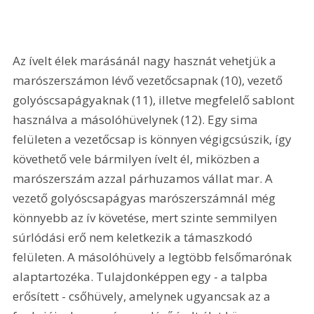
Az ívelt élek marásánál nagy hasznát vehetjük a 
marószerszámon lévő vezetőcsapnak (10), vezető 
golyóscsapágyaknak (11), illetve megfelelő sablont 
használva a másolóhüvelynek (12). Egy sima 
felületen a vezetőcsap is könnyen végigcsúszik, így 
követhető vele bármilyen ívelt él, miközben a 
marószerszám azzal párhuzamos vállat mar. A 
vezető golyóscsapágyas marószerszámnál még 
könnyebb az ív követése, mert szinte semmilyen 
súrlódási erő nem keletkezik a támaszkodó 
felületen. A másolóhüvely a legtöbb felsőmarónak 
alaptartozéka. Tulajdonképpen egy - a talpba 
erősített - csőhüvely, amelynek ugyancsak az a 