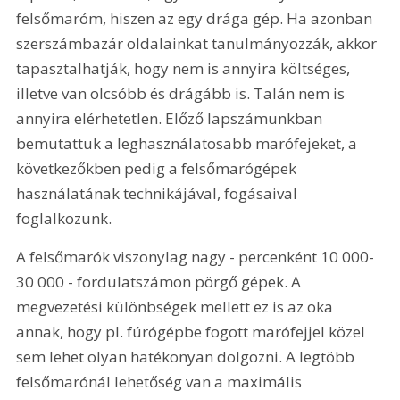
felsőmaróm, hiszen az egy drága gép. Ha azonban 
szerszámbazár oldalainkat tanulmányozzák, akkor 
tapasztalhatják, hogy nem is annyira költséges, 
illetve van olcsóbb és drágább is. Talán nem is 
annyira elérhetetlen. Előző lapszámunkban 
bemutattuk a leghasználatosabb marófejeket, a 
következőkben pedig a felsőmarógépek 
használatának technikájával, fogásaival 
foglalkozunk.
A felsőmarók viszonylag nagy - percenként 10 000-
30 000 - fordulatszámon pörgő gépek. A 
megvezetési különbségek mellett ez is az oka 
annak, hogy pl. fúrógépbe fogott marófejjel közel 
sem lehet olyan hatékonyan dolgozni. A legtöbb 
felsőmarónál lehetőség van a maximális 