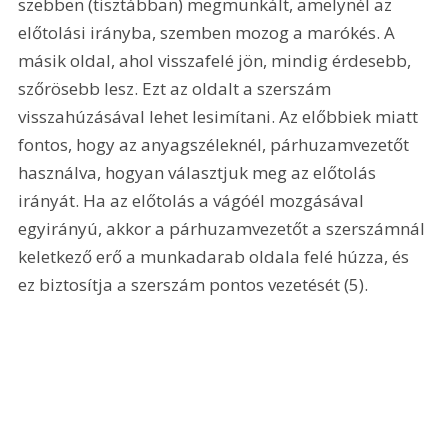
szebben (tisztábban) megmunkált, amelynél az 
előtolási irányba, szemben mozog a marókés. A 
másik oldal, ahol visszafelé jön, mindig érdesebb, 
szőrösebb lesz. Ezt az oldalt a szerszám 
visszahúzásával lehet lesimítani. Az előbbiek miatt 
fontos, hogy az anyagszéleknél, párhuzamvezetőt 
használva, hogyan választjuk meg az előtolás 
irányát. Ha az előtolás a vágóél mozgásával 
egyirányú, akkor a párhuzamvezetőt a szerszámnál 
keletkező erő a munkadarab oldala felé húzza, és 
ez biztosítja a szerszám pontos vezetését (5). 