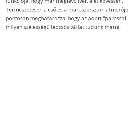
funkciója, hogy már meglévő ívelt élet kövessen. 
Természetesen a cső és a marószerszám átmérője 
pontosan meghatározza, hogy az adott "párossal" 
milyen szélességű lépcsős vállat tudunk marni. 