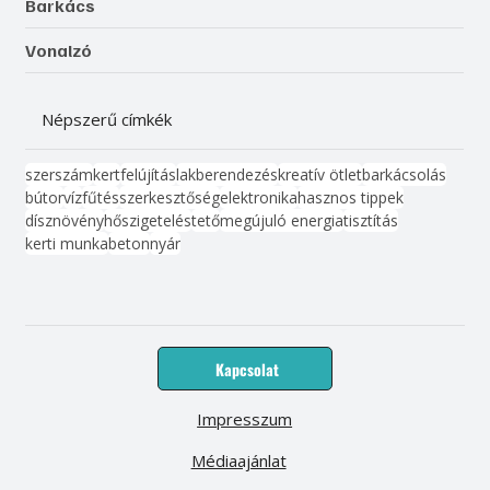
Barkács
Vonalzó
Népszerű címkék
szerszám
kert
felújítás
lakberendezés
kreatív ötlet
barkácsolás
bútor
víz
fűtés
szerkesztőség
elektronika
hasznos tippek
dísznövény
hőszigetelés
tető
megújuló energia
tisztítás
kerti munka
beton
nyár
Kapcsolat
Impresszum
Médiaajánlat