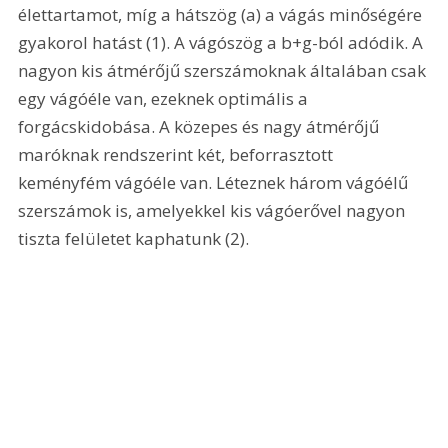
élettartamot, míg a hátszög (a) a vágás minőségére 
gyakorol hatást (1). A vágószög a b+g-ból adódik. A 
nagyon kis átmérőjű szerszámoknak általában csak 
egy vágóéle van, ezeknek optimális a 
forgácskidobása. A közepes és nagy átmérőjű 
maróknak rendszerint két, beforrasztott 
keményfém vágóéle van. Léteznek három vágóélű 
szerszámok is, amelyekkel kis vágóerővel nagyon 
tiszta felületet kaphatunk (2).