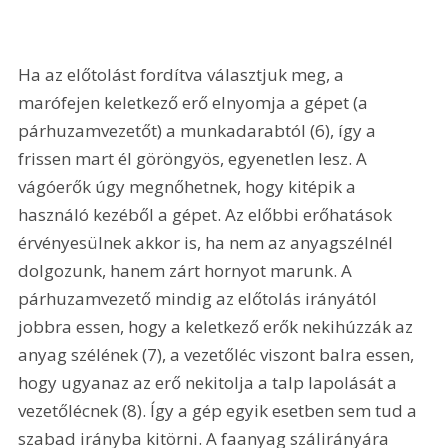
Ha az előtolást fordítva választjuk meg, a 
marófejen keletkező erő elnyomja a gépet (a 
párhuzamvezetőt) a munkadarabtól (6), így a 
frissen mart él göröngyös, egyenetlen lesz. A 
vágóerők úgy megnőhetnek, hogy kitépik a 
használó kezéből a gépet. Az előbbi erőhatások 
érvényesülnek akkor is, ha nem az anyagszélnél 
dolgozunk, hanem zárt hornyot marunk. A 
párhuzamvezető mindig az előtolás irányától 
jobbra essen, hogy a keletkező erők nekihúzzák az 
anyag szélének (7), a vezetőléc viszont balra essen, 
hogy ugyanaz az erő nekitolja a talp lapolását a 
vezetőlécnek (8). Így a gép egyik esetben sem tud a 
szabad irányba kitörni. A faanyag szálirányára 