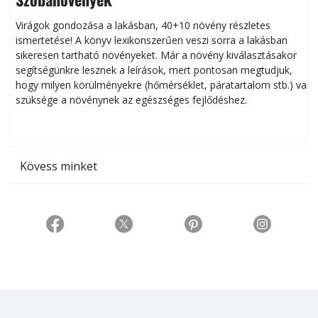
Virágok gondozása a lakásban, 40+10 növény részletes
ismertetése! A könyv lexikonszerűen veszi sorra a lakásban
s
sikeresen tart­ha­tó növényeket. Már a növény kiválasztásakor
h
segítségünkre lesznek a leírások, mert pontosan megtudjuk,
k
hogy milyen körülményekre (hőmérséklet, páratartalom stb.) van
szüksége a növénynek az egészséges fejlődéshez.
t
Kövess minket