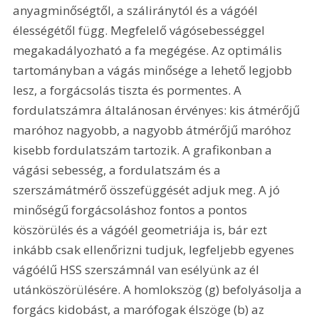
anyagminőségtől, a száliránytól és a vágóél 
élességétől függ. Megfelelő vágósebességgel 
megakadályozható a fa megégése. Az optimális 
tartományban a vágás minősége a lehető legjobb 
lesz, a forgácsolás tiszta és pormentes. A 
fordulatszámra általánosan érvényes: kis átmérőjű 
maróhoz nagyobb, a nagyobb átmérőjű maróhoz 
kisebb fordulatszám tartozik. A grafikonban a 
vágási sebesség, a fordulatszám és a 
szerszámátmérő összefüggését adjuk meg. A jó 
minőségű forgácsoláshoz fontos a pontos 
köszörülés és a vágóél geometriája is, bár ezt 
inkább csak ellenőrizni tudjuk, legfeljebb egyenes 
vágóélű HSS szerszámnál van esélyünk az él 
utánköszörülésére. A homlokszög (g) befolyásolja a 
forgács kidobást, a marófogak élszöge (b) az 