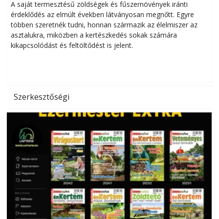
Helytakarékos kertészkedés
A saját termesztésű zöldségek és fűszernövények iránti
érdeklődés az elmúlt években látványosan megnőtt. Egyre
többen szeretnék tudni, honnan származik az élelmiszer az
l
asztalukra, miközben a kertészkedés sokak számára
kikapcsolódást és feltöltődést is jelent.
é
d
Szerkesztőségi