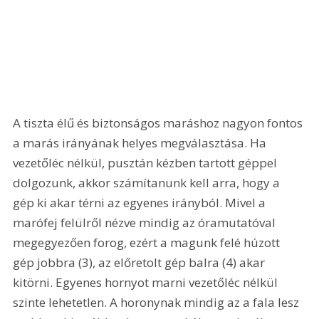
A tiszta élű és biztonságos maráshoz nagyon fontos 
a marás irányának helyes megválasztása. Ha 
vezetőléc nélkül, pusztán kézben tartott géppel 
dolgozunk, akkor számítanunk kell arra, hogy a 
gép ki akar térni az egyenes irányból. Mivel a 
marófej felülről nézve mindig az óramutatóval 
megegyezően forog, ezért a magunk felé húzott 
gép jobbra (3), az előretolt gép balra (4) akar 
kitörni. Egyenes hornyot marni vezetőléc nélkül 
szinte lehetetlen. A horonynak mindig az a fala lesz 