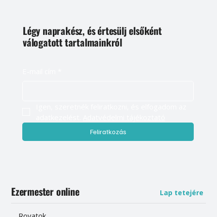
Légy naprakész, és értesülj elsőként
válogatott tartalmainkról
E-mail cím
*
Igen, szeretnék feliratkozni, és elfogadom az 
adatkezelést. 
Adatvédelmi tájékoztató
Feliratkozás
Ezermester online
Lap tetejére
Rovatok