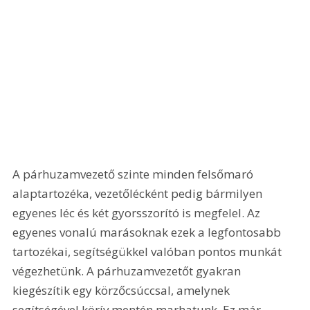
A párhuzamvezető szinte minden felsőmaró 
alaptartozéka, vezetőlécként pedig bármilyen 
egyenes léc és két gyorsszorító is megfelel. Az 
egyenes vonalú marásoknak ezek a legfontosabb 
tartozékai, segítségükkel valóban pontos munkát 
végezhetünk. A párhuzamvezetőt gyakran 
kiegészítik egy körzőcsúccsal, amelynek 
segítségével körív mentén marhatunk. Ez már 