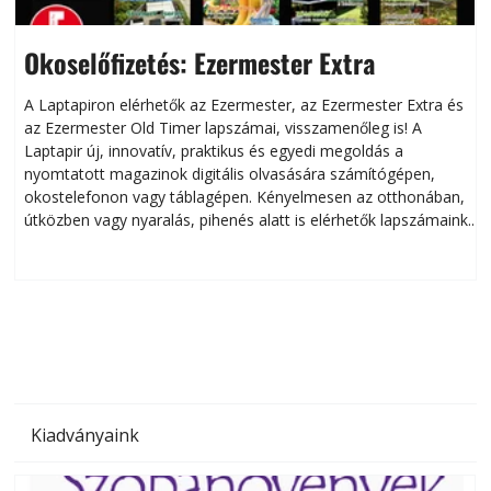
Okoselőfizetés: Ezermester Extra
A Laptapiron elérhetők az Ezermester, az Ezermester Extra és
az Ezermester Old Timer lapszámai, visszamenőleg is! A
Laptapir új, innovatív, praktikus és egyedi megoldás a
L
nyomtatott magazinok digitális olvasására számítógépen,
okostelefonon vagy táblagépen. Kényelmesen az otthonában,
útközben vagy nyaralás, pihenés alatt is elérhetők lapszámaink.
ú
Bárhol, bármikor, akár külföldön élve vagy dolgozva is
B
olvashatók az Ezermester lapszámai. A Laptapir kényelmes
megoldás, mert: – t
Kiadványaink