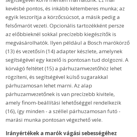
kevésbé pontos, és inkább kétemberes munka; az 
egyik leszorítja a körzőcsúcsot, a másik pedig a 
felsőmarót vezeti. Opcionális tartozékként persze 
az előbbieknél sokkal precízebb kiegészítők is 
megvásárolhatók. Ilyen például a Bosch marókörző 
(13) és vezetősín (14) adapter készlete, amelynek 
segítségével egy kezelő is pontosan tud dolgozni. A 
körvágó feltétet (15) a párhuzamvezetőhöz lehet 
rögzíteni, és segítségével külső sugarakkal 
párhuzamosan lehet marni. Az alap 
párhuzamvezetőnek is van precízebb kivitele, 
amely finom-beállítási lehetőséggel rendelkezik 
(16), így minden - a széllel párhuzamosan futó - 
marási munka pontosan végezhető vele.
Irányértékek a marók vágási sebességéhez