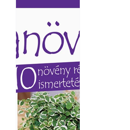
Ezermester lapszámai. A
Ezermester lapszámai
Laptapir kényelmes megoldás,
Laptapir kényelmes 
mert: – t
mert: – t