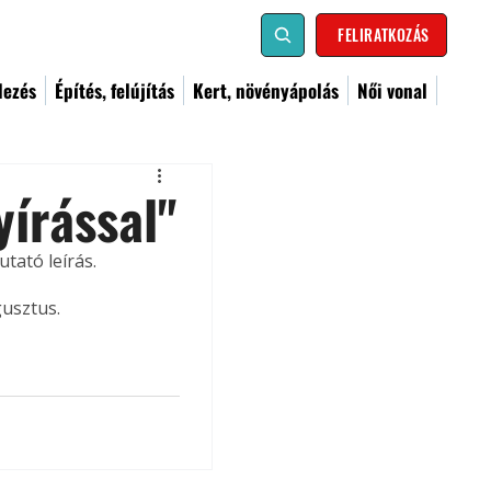
FELIRATKOZÁS
dezés
Építés, felújítás
Kert, növényápolás
Női vonal
yírással"
tató leírás. 
gusztus.