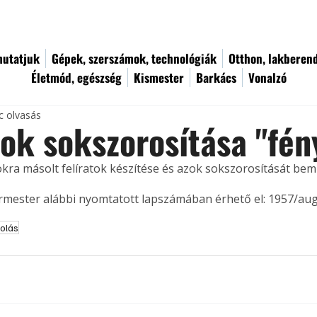
utatjuk
Gépek, szerszámok, technológiák
Otthon, lakberen
Életmód, egészség
Kismester
Barkács
Vonalzó
c olvasás
tok sokszorosítása "fén
kra másolt felíratok készítése és azok sokszorosítását bemu
ermester alábbi nyomtatott lapszámában érhető el: 1957/au
olás