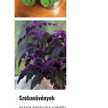
Szobanövények
Virágoskert: k
teraszon, laká
Virágok gondozása a lakásban,