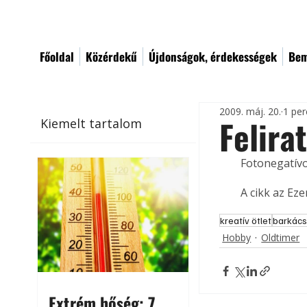
Főoldal
Közérdekű
Újdonságok, érdekességek
Bem
2009. máj. 20.
1 per
Felira
Kiemelt tartalom
Fotonegatívo
A cikk az Ez
kreatív ötlet
barkács
Hobby
Oldtimer
Extrém hőség: 7