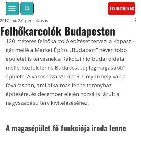
FELIRATKOZÁS
2017. jan. 2.
1 perc olvasás
Felhőkarcolók Budapesten
120 méteres felhőkarcoló építését tervezi a Kopaszi-
gát mellé a Market Építő. „Budapart” néven több 
épületet is terveznek a Rákóczi híd budai oldala 
mellé, köztük lenne Budapest „új legmagasabb” 
épülete. A városháza szerint 5-6 olyan hely van a 
fővárosban, ami alkalmas lenne toronyház 
építésére, és december elején hozzá is járult a 
nagyszabású terv kivitelezéséhez.
A magasépület fő funkciója iroda lenne 