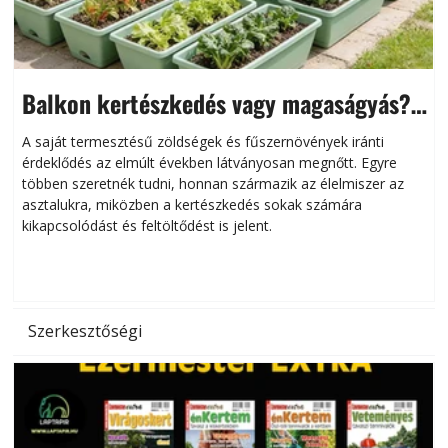
Balkon kertészkedés vagy magaságyás?
Helytakarékos kertészkedés
A saját termesztésű zöldségek és fűszernövények iránti
érdeklődés az elmúlt években látványosan megnőtt. Egyre
többen szeretnék tudni, honnan származik az élelmiszer az
l
asztalukra, miközben a kertészkedés sokak számára
kikapcsolódást és feltöltődést is jelent.
é
d
Szerkesztőségi