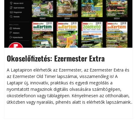
Okoselőfizetés: Ezermester Extra
A Laptapiron elérhetők az Ezermester, az Ezermester Extra és
az Ezermester Old Timer lapszámai, visszamenőleg is! A
Laptapir új, innovatív, praktikus és egyedi megoldás a
L
nyomtatott magazinok digitális olvasására számítógépen,
okostelefonon vagy táblagépen. Kényelmesen az otthonában,
útközben vagy nyaralás, pihenés alatt is elérhetők lapszámaink.
ú
Bárhol, bármikor, akár külföldön élve vagy dolgozva is
B
olvashatók az Ezermester lapszámai. A Laptapir kényelmes
megoldás, mert: – t