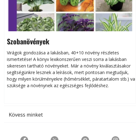
Szobanövények
Virágok gondozása a lakásban, 40+10 növény részletes
ismertetése! A könyv lexikonszerűen veszi sorra a lakásban
s
sikeresen tart­ha­tó növényeket. Már a növény kiválasztásakor
h
segítségünkre lesznek a leírások, mert pontosan megtudjuk,
k
hogy milyen körülményekre (hőmérséklet, páratartalom stb.) van
szüksége a növénynek az egészséges fejlődéshez.
t
Kövess minket