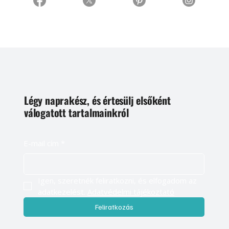
Légy naprakész, és értesülj elsőként
válogatott tartalmainkról
E-mail cím
*
Igen, szeretnék feliratkozni, és elfogadom az 
adatkezelést. 
Adatvédelmi tájékoztató
Feliratkozás