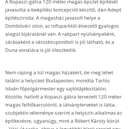
A Kopaszi-gátra 120 méter magas épület építését 
javasolta a beépítési koncepciót készítő, dán Adept 
építésziroda. A magasház javasolt helye a 
Dombóvári úton, az Infoparktól átvezető gyalogos 
alagút kijáratánál van. A rakpart nyúlványaként, 
zárásaként a városközpontból is jól látható, és a 
Duna vonalára is jól illeszkedik. 
Nem rajong a túl magas házakért, de meg lehet 
találni a helyüket Budapesten, mondta Tarlós 
István főpolgármester egy sajtótájékoztatón. 
Közölte, hallott a Kopaszi-gátra tervezett 120 méter 
magas felhőkarcolóról, a látványterveket is látta, 
szubjektív véleménye szerint a helyszín alkalmas az 
építkezésre, ugyanúgy, mint a Róbert Károly körút 
– Váci út sarka, ahova a legutóbbi hírek szerint egy 