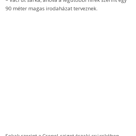
90 méter magas irodaházat terveznek.
Sokak szerint a Csepel-sziget északi csücskében 