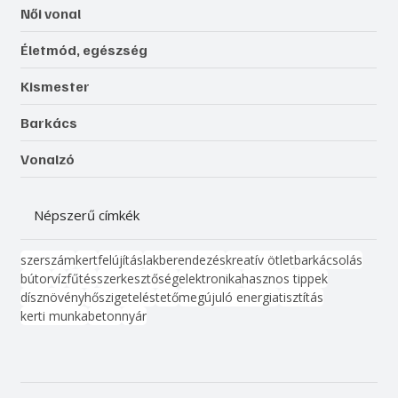
Női vonal
Életmód, egészség
Kismester
Barkács
Vonalzó
Népszerű címkék
szerszám
kert
felújítás
lakberendezés
kreatív ötlet
barkácsolás
bútor
víz
fűtés
szerkesztőség
elektronika
hasznos tippek
dísznövény
hőszigetelés
tető
megújuló energia
tisztítás
kerti munka
beton
nyár