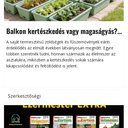
Balkon kertészkedés vagy magaságyás?
Helytakarékos kertészkedés
A saját termesztésű zöldségek és fűszernövények iránti
érdeklődés az elmúlt években látványosan megnőtt. Egyre
többen szeretnék tudni, honnan származik az élelmiszer az
l
asztalukra, miközben a kertészkedés sokak számára
kikapcsolódást és feltöltődést is jelent.
é
d
Szerkesztőségi