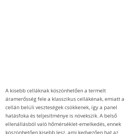
A kisebb celláknak köszönhetően a termelt 
áramerősség fele a klasszikus cellákénak, emiatt a 
cellán belüli veszteségek csökkenek, így a panel 
hatásfoka és teljesítménye is növekszik. A belső 
ellenállásból való hőmérséklet-emelkedés, ennek 
köszönhetően kisebb lesz, ami kedvezően hat az 