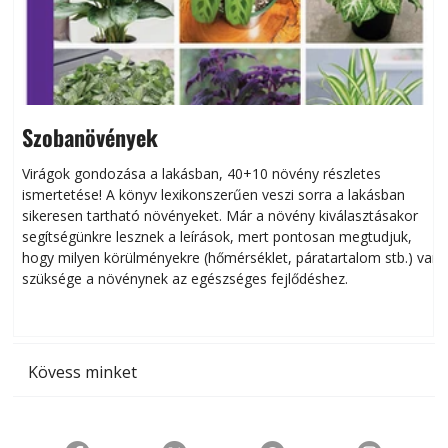
Szobanövények
Virágok gondozása a lakásban, 40+10 növény részletes
ismertetése! A könyv lexikonszerűen veszi sorra a lakásban
s
sikeresen tart­ha­tó növényeket. Már a növény kiválasztásakor
h
segítségünkre lesznek a leírások, mert pontosan megtudjuk,
k
hogy milyen körülményekre (hőmérséklet, páratartalom stb.) van
szüksége a növénynek az egészséges fejlődéshez.
t
Kövess minket