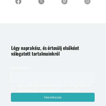
Légy naprakész, és értesülj elsőként
válogatott tartalmainkról
E-mail cím
*
Igen, szeretnék feliratkozni, és elfogadom az 
adatkezelést. 
Adatvédelmi tájékoztató
Feliratkozás