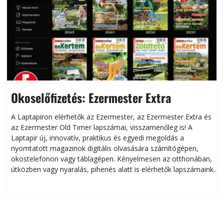
Okoselőfizetés: Ezermester Extra
A Laptapiron elérhetők az Ezermester, az Ezermester Extra és
az Ezermester Old Timer lapszámai, visszamenőleg is! A
Laptapir új, innovatív, praktikus és egyedi megoldás a
L
nyomtatott magazinok digitális olvasására számítógépen,
okostelefonon vagy táblagépen. Kényelmesen az otthonában,
útközben vagy nyaralás, pihenés alatt is elérhetők lapszámaink.
ú
Bárhol, bármikor, akár külföldön élve vagy dolgozva is
B
olvashatók az Ezermester lapszámai. A Laptapir kényelmes
megoldás, mert: – t