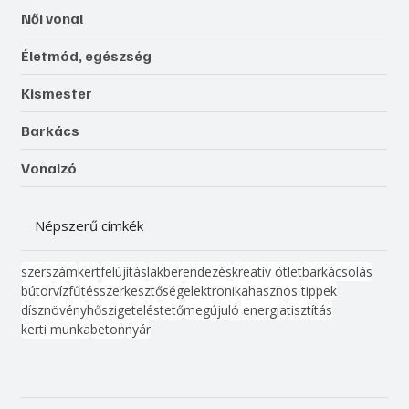
Női vonal
Életmód, egészség
Kismester
Barkács
Vonalzó
Népszerű címkék
szerszám
kert
felújítás
lakberendezés
kreatív ötlet
barkácsolás
bútor
víz
fűtés
szerkesztőség
elektronika
hasznos tippek
dísznövény
hőszigetelés
tető
megújuló energia
tisztítás
kerti munka
beton
nyár