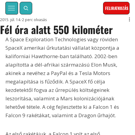
FELIRATKOZÁS
2015. júl. 14.
2 perc olvasás
Fél óra alatt 550 kilométer
A Space Exploration Technologies vagy röviden 
SpaceX amerikai űrkutatási vállalat központja a 
kaliforniai Hawthorne-ban található. 2002-ben 
alapította a dél-afrikai származású Elon Musk, 
akinek a nevéhez a PayPal és a Tesla Motors 
megalapítása is fűződik. A SpaceX fő célja 
kezdetektől fogva az űrrepülés költségeinek 
leszorítása, valamint a Mars kolonizációjának 
lehetővé tétele. A cég fejlesztette ki a Falcon 1 és 
Falcon 9 rakétákat, valamint a Dragon űrhajót.
Az első rakétájuk, a Falcon 1 volt az első 