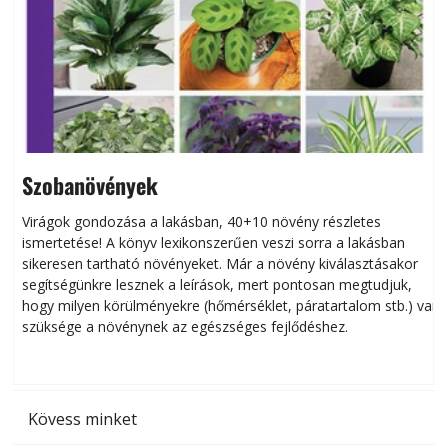
Szobanövények
Virágok gondozása a lakásban, 40+10 növény részletes
ismertetése! A könyv lexikonszerűen veszi sorra a lakásban
s
sikeresen tart­ha­tó növényeket. Már a növény kiválasztásakor
h
segítségünkre lesznek a leírások, mert pontosan megtudjuk,
k
hogy milyen körülményekre (hőmérséklet, páratartalom stb.) van
szüksége a növénynek az egészséges fejlődéshez.
t
Kövess minket