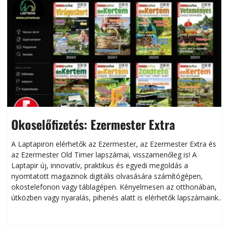
Okoselőfizetés: Ezermester Extra
A Laptapiron elérhetők az Ezermester, az Ezermester Extra és
az Ezermester Old Timer lapszámai, visszamenőleg is! A
Laptapir új, innovatív, praktikus és egyedi megoldás a
L
nyomtatott magazinok digitális olvasására számítógépen,
okostelefonon vagy táblagépen. Kényelmesen az otthonában,
útközben vagy nyaralás, pihenés alatt is elérhetők lapszámaink.
ú
Bárhol, bármikor, akár külföldön élve vagy dolgozva is
B
olvashatók az Ezermester lapszámai. A Laptapir kényelmes