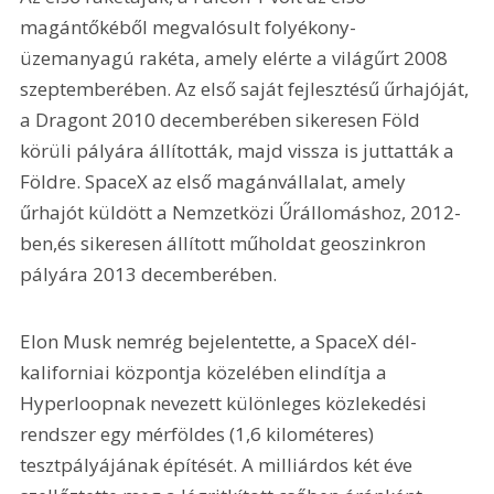
magántőkéből megvalósult folyékony-
üzemanyagú rakéta, amely elérte a világűrt 2008 
szeptemberében. Az első saját fejlesztésű űrhajóját, 
a Dragont 2010 decemberében sikeresen Föld 
körüli pályára állították, majd vissza is juttatták a 
Földre. SpaceX az első magánvállalat, amely 
űrhajót küldött a Nemzetközi Űrállomáshoz, 2012-
ben,és sikeresen állított műholdat geoszinkron 
pályára 2013 decemberében.
Elon Musk nemrég bejelentette, a SpaceX dél-
kaliforniai központja közelében elindítja a 
Hyperloopnak nevezett különleges közlekedési 
rendszer egy mérföldes (1,6 kilométeres) 
tesztpályájának építését. A milliárdos két éve 