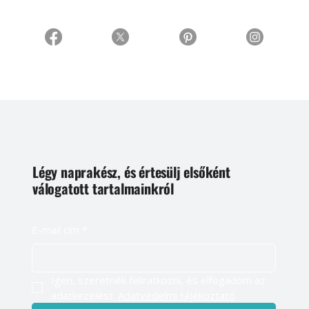
Légy naprakész, és értesülj elsőként
válogatott tartalmainkról
E-mail cím
*
Igen, szeretnék feliratkozni, és elfogadom az 
adatkezelést. 
Adatvédelmi tájékoztató