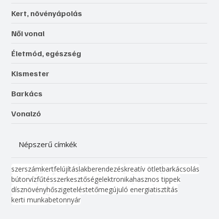
Kert, növényápolás
Női vonal
Életmód, egészség
Kismester
Barkács
Vonalzó
Népszerű címkék
szerszám
kert
felújítás
lakberendezés
kreatív ötlet
barkácsolás
bútor
víz
fűtés
szerkesztőség
elektronika
hasznos tippek
dísznövény
hőszigetelés
tető
megújuló energia
tisztítás
kerti munka
beton
nyár