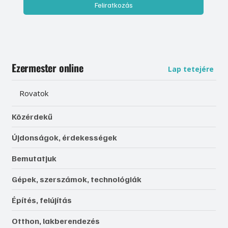
Feliratkozás
Ezermester online
Lap tetejére
Rovatok
Közérdekű
Újdonságok, érdekességek
Bemutatjuk
Gépek, szerszámok, technológiák
Építés, felújítás
Otthon, lakberendezés