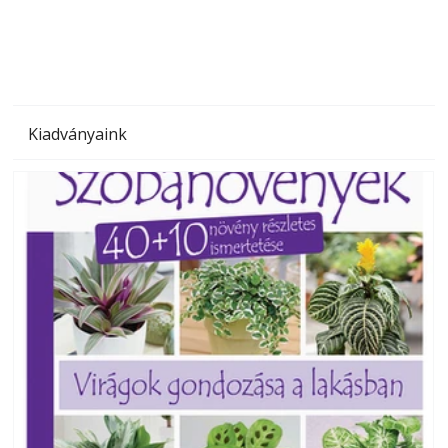
megoldás, mert: – t
Kiadványaink