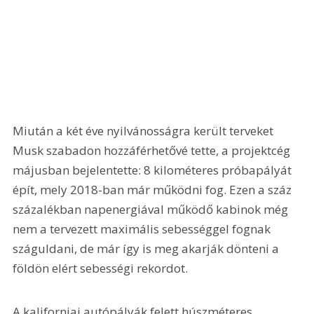
Miután a két éve nyilvánosságra került terveket 
Musk szabadon hozzáférhetővé tette, a projektcég 
májusban bejelentette: 8 kilométeres próbapályát 
épít, mely 2018-ban már működni fog. Ezen a száz 
százalékban napenergiával működő kabinok még 
nem a tervezett maximális sebességgel fognak 
száguldani, de már így is meg akarják dönteni a 
földön elért sebességi rekordot.
A kaliforniai autópályák felett húszméteres 