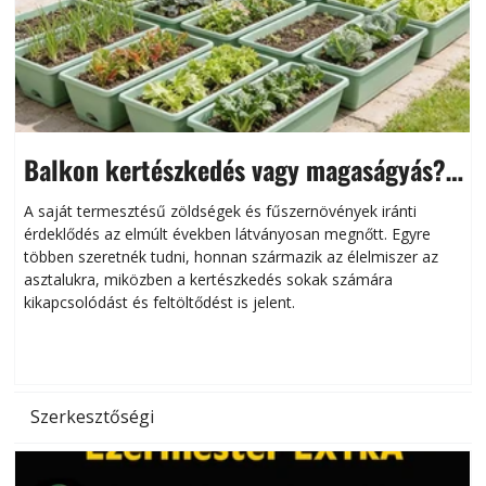
Balkon kertészkedés vagy magaságyás?
Helytakarékos kertészkedés
A saját termesztésű zöldségek és fűszernövények iránti
érdeklődés az elmúlt években látványosan megnőtt. Egyre
többen szeretnék tudni, honnan származik az élelmiszer az
l
asztalukra, miközben a kertészkedés sokak számára
kikapcsolódást és feltöltődést is jelent.
é
d
Szerkesztőségi