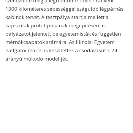
szellőztette meg a légritkított csőben óránként 
1300 kilométeres sebességgel száguldó légpárnás 
kabinok tervét. A tesztpálya startja mellett a 
kapszulák prototípusának megépítésére is 
pályázatot jelentett be egyetemisták és független 
mérnökcsapatok számára. Az Illinoisi Egyetem 
hallgatói már el is készítették a csodavasút 1:24 
arányú működő modelljét.