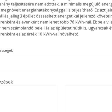
arány teljesítésére nem adottak, a minimális megújuló ener
megnövelt energiahatékonysággal is teljesíthető. Ez azt jele
állás jellegű épület összesített energetikai jellemző követe
enként és évenként nem lehet több 76 kWh-nál. Ebbe a vilá
 nem számolandó bele. Ha az épületet hűtik is, ugyancsak é
enként ez az érték 10 kWh-val növelhető.
kességek
yzések