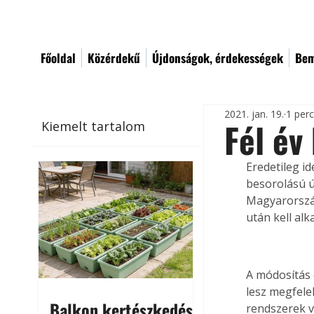
Főoldal
Közérdekű
Újdonságok, érdekességek
Bem
2021. jan. 19.
1 per
Fél év
Kiemelt tartalom
Eredetileg i
besorolású ú
Magyarország
után kell alk
A módosítás 
lesz megfele
Balkon kertészkedés
rendszerek v