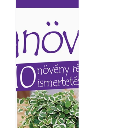
Ezermester lapszámai. A
Ezermester lapszámai
Laptapir kényelmes megoldás,
Laptapir kényelmes 
mert: – t
mert: – t