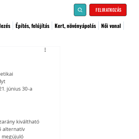
FELIRATKOZÁS
dezés
Építés, felújítás
Kert, növényápolás
Női vonal
etikai 
yt 
. június 30-a 
arány kiváltható 
alternatív 
s megújuló 