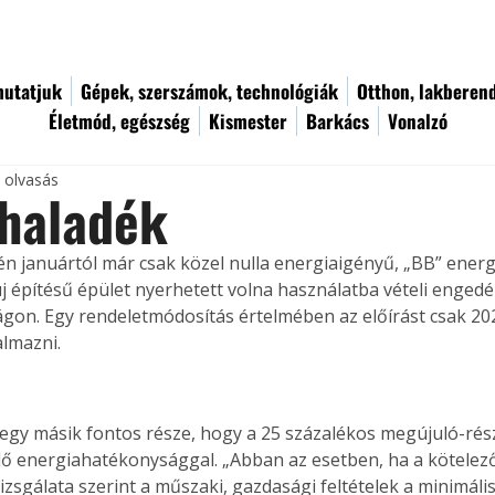
utatjuk
Gépek, szerszámok, technológiák
Otthon, lakberen
Életmód, egészség
Kismester
Barkács
Vonalzó
c olvasás
 haladék
dén januártól már csak közel nulla energiaigényű, „BB” energ
j építésű épület nyerhetett volna használatba vételi engedél
on. Egy rendeletmódosítás értelmében az előírást csak 2021
almazni. 
egy másik fontos része, hogy a 25 százalékos megújuló-rész
lő energiahatékonysággal. „Abban az esetben, ha a kötelező 
izsgálata szerint a műszaki, gazdasági feltételek a minimáli