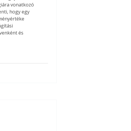
giára vonatkozó 
nti, hogy egy 
lményértéke 
gítási 
venként és 