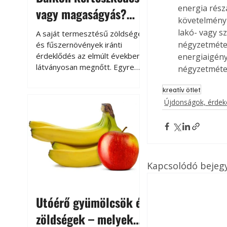
energia rész
vagy magaságyás?
követelmény 
Helytakarékos
lakó- vagy sz
A saját termesztésű zöldségek
kertészkedés
négyzetméter
és fűszernövények iránti
érdeklődés az elmúlt években
energiaigény
látványosan megnőtt. Egyre
négyzetméter
többen szeretnék tudni, honnan
származik az élelmiszer az
kreatív ötlet
asztalukra, miközben a
Újdonságok, érde
kertészkedés sokak számára
kikapcsolódást és feltöltődést
is jelent.
Kapcsolódó bejeg
Utóérő gyümölcsök és
zöldségek – melyek