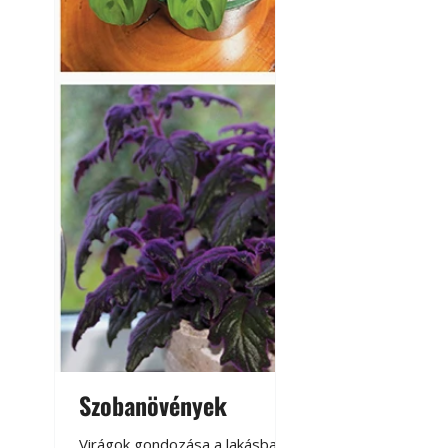
Szobanövények
Virágoskert: k
teraszon, laká
Virágok gondozása a lakásban,