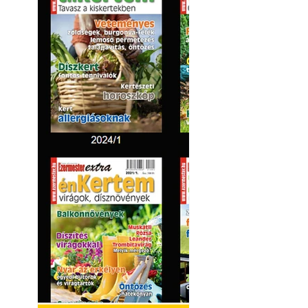
Hivatásos tervez
"alkotnak" anten