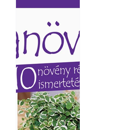
Ezermester lapszámai. A
Ezermester lapszámai
Laptapir kényelmes megoldás,
Laptapir kényelmes 
mert: – t
mert: – t