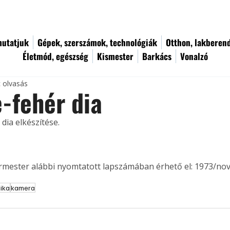
utatjuk
Gépek, szerszámok, technológiák
Otthon, lakberen
Életmód, egészség
Kismester
Barkács
Vonalzó
c olvasás
-fehér dia
dia elkészítése.
ermester alábbi nyomtatott lapszámában érhető el: 1973/no
nika
kamera