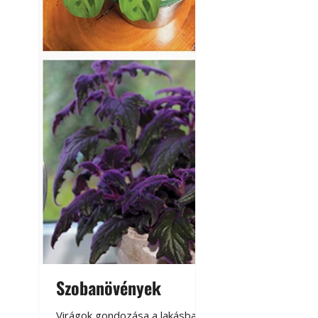
Szobanövények
Virágoskert: k
teraszon, laká
Virágok gondozása a lakásban,