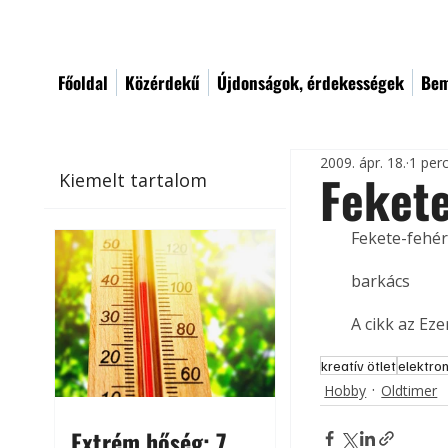
Főoldal
Közérdekű
Újdonságok, érdekességek
Bem
2009. ápr. 18.
1 per
Fekete
Kiemelt tartalom
Fekete-fehér 
barkács
A cikk az Ez
kreatív ötlet
elektro
Hobby
Oldtimer
Extrém hőség: 7