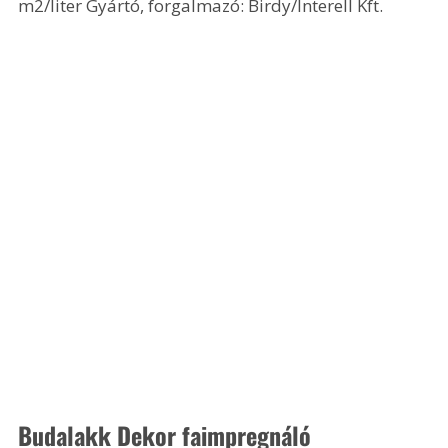
m2/liter Gyártó, forgalmazó: Birdy/Interell Kft.
Budalakk Dekor faimpregnáló