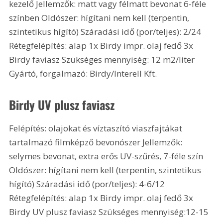
kezelő Jellemzők: matt vagy félmatt bevonat 6-féle 
színben Oldószer: hígítani nem kell (terpentin, 
szintetikus hígító) Száradási idő (por/teljes): 2/24 
Rétegfelépítés: alap 1x Birdy impr. olaj fedő 3x 
Birdy faviasz Szükséges mennyiség: 12 m2/liter 
Gyártó, forgalmazó: Birdy/Interell Kft.
Birdy UV plusz faviasz
Felépítés: olajokat és víztaszító viaszfajtákat 
tartalmazó filmképző bevonószer Jellemzők: 
selymes bevonat, extra erős UV-szűrés, 7-féle szín 
Oldószer: hígítani nem kell (terpentin, szintetikus 
hígító) Száradási idő (por/teljes): 4-6/12 
Rétegfelépítés: alap 1x Birdy impr. olaj fedő 3x 
Birdy UV plusz faviasz Szükséges mennyiség:12-15 