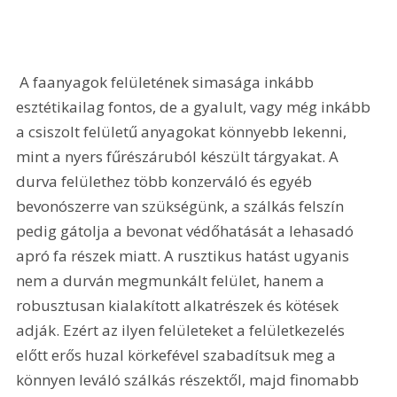
 A faanyagok felületének simasága inkább 
esztétikailag fontos, de a gyalult, vagy még inkább 
a csiszolt felületű anyagokat könnyebb lekenni, 
mint a nyers fűrészáruból készült tárgyakat. A 
durva felülethez több konzerváló és egyéb 
bevonószerre van szükségünk, a szálkás felszín 
pedig gátolja a bevonat védőhatását a lehasadó 
apró fa részek miatt. A rusztikus hatást ugyanis 
nem a durván megmunkált felület, hanem a 
robusztusan kialakított alkatrészek és kötések 
adják. Ezért az ilyen felületeket a felületkezelés 
előtt erős huzal körkefével szabadítsuk meg a 
könnyen leváló szálkás részektől, majd finomabb 