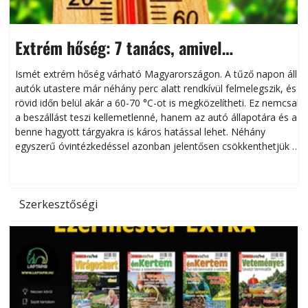
Extrém hőség: 7 tanács, amivel
megóvhatjuk autónkat a nyári károktól
Ismét extrém hőség várható Magyarországon. A tűző napon álló
autók utastere már néhány perc alatt rendkívül felmelegszik, és
rövid időn belül akár a 60-70 °C-ot is megközelítheti. Ez nemcsak
n
a beszállást teszi kellemetlenné, hanem az autó állapotára és a
benne hagyott tárgyakra is káros hatással lehet. Néhány
egyszerű óvintézkedéssel azonban jelentősen csökkenthetjük a
hőség káros hatásait.
l
Szerkesztőségi