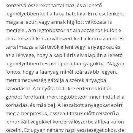
konzerválószereket tartalmaz, és a lehető 
legmélyebben kell a fába hatolnia. Erre esetenként 
maga a lazúr, vagy annak hígított változata is 
megfelel, ám legtöbbször az alapozáshoz külön e 
célra készült konzerválószert kell alkalmaznunk. Ez 
tartalmazza a kártevők elleni vegyi anyagokat, és 
az a lényege, hogy a kapilláris elv alapján a lehető 
legmélyebben beszívódjon a faanyagokba. Nagyon 
fontos, hogy a faanyag minél szárazabb legyen, 
mert a nedvesség gátolja a szerek anyagba 
szívódását. A fenyőfa bütükre érdemes külön 
gondot fordítani, mert legtöbbször innen indul el a 
korhadás, és más baj. A leszabott anyagokat ezért 
még a beépítésük, összeállításuk előtt célszerű a 
lemunkált végükkel konzerválószerbe állítva külön 
kezelni. Ez ugyan néhány napi veszteséget okoz, de 