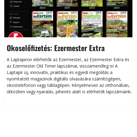
Okoselőfizetés: Ezermester Extra
A Laptapiron elérhetők az Ezermester, az Ezermester Extra és
az Ezermester Old Timer lapszámai, visszamenőleg is! A
Laptapir új, innovatív, praktikus és egyedi megoldás a
L
nyomtatott magazinok digitális olvasására számítógépen,
okostelefonon vagy táblagépen. Kényelmesen az otthonában,
útközben vagy nyaralás, pihenés alatt is elérhetők lapszámaink.
ú
Bárhol, bármikor, akár külföldön élve vagy dolgozva is
B
olvashatók az Ezermester lapszámai. A Laptapir kényelmes
megoldás, mert: – t