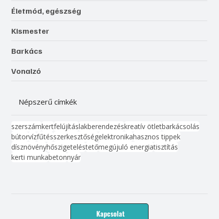
Életmód, egészség
Kismester
Barkács
Vonalzó
Népszerű címkék
szerszám
kert
felújítás
lakberendezés
kreatív ötlet
barkácsolás
bútor
víz
fűtés
szerkesztőség
elektronika
hasznos tippek
dísznövény
hőszigetelés
tető
megújuló energia
tisztítás
kerti munka
beton
nyár
Kapcsolat