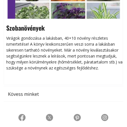
Szobanövények
Virágok gondozása a lakásban, 40+10 növény részletes
ismertetése! A könyv lexikonszerűen veszi sorra a lakásban
s
sikeresen tart­ha­tó növényeket. Már a növény kiválasztásakor
h
segítségünkre lesznek a leírások, mert pontosan megtudjuk,
k
hogy milyen körülményekre (hőmérséklet, páratartalom stb.) van
szüksége a növénynek az egészséges fejlődéshez.
t
Kövess minket