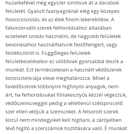
huzalkefével még egyszer simítsuk át a darabok 
felületét. Gyalult faanyagoknál elég egy közepes 
hosszcsiszolás, és az élek finom lekerekítése. A 
fakonzerváló szerek felhordásához általában 
ecseteket szokás használni, de nagyobb felületek 
bevonásához használhatunk festőhengert, vagy 
festékszórót is. Függőleges felületek 
felületkezelésekor ez utóbbiak gyorsabbá teszik a 
munkát. Ezt természetesen a használt védőszerek 
konzisztenciája eleve meghatározza. Mivel a 
favédőszerek többnyire hígfolyós anyagok, nem 
árt, ha felhordásukat fóliakesztyűs kézzel végezzük, 
védőszemüveggel pedig a véletlenül szétspriccelő 
szer ellen védjük a szemünket. A felsorolt szerek 
közül nem mindegyiket kell hígítani, a zárójelben 
lévő hígító a szerszámok tisztítására való. E munkát 