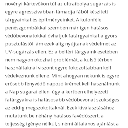
növényi kártevőkön túl az ultraibolya sugárzás is 
egyre agresszívabban támadja fából készített 
tárgyainkat és építményeinket. A különféle 
penészgombákkal szemben már igen hatásos 
védőbevonatokkal óvhatjuk fatárgyainkat a gyors 
pusztulástól, ám ezek alig nyújtanak védelmet az 
UV-sugárzás ellen. Ez a beltéri tárgyaink esetében 
nem nagyon okozhat problémát, a külső térben 
használtaknál viszont egyre fokozottabban kell 
védekeznünk ellene. Mint ahogyan nekünk is egyre 
erősebb fényvédő napozó krémet kell használnunk 
a Nap sugarai ellen, úgy a kertben elhelyezett 
fatárgyakra is hatásosabb védőbevonat szükséges 
az eddig megszokottaknál. Ezek kiválasztásához 
mutatunk be néhány hatásos favédőszert, a 
teljesség igénye nélkül, s némi általános ajánlást a 