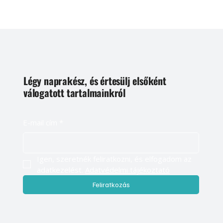
Légy naprakész, és értesülj elsőként
válogatott tartalmainkról
E-mail cím
*
Igen, szeretnék feliratkozni, és elfogadom az 
adatkezelést. 
Adatvédelmi tájékoztató
Feliratkozás