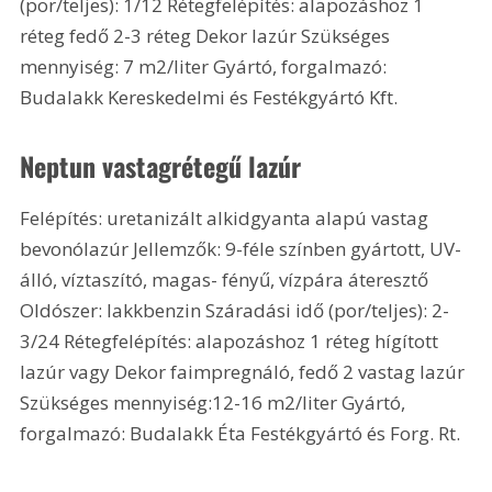
(por/teljes): 1/12 Rétegfelépítés: alapozáshoz 1 
réteg fedő 2-3 réteg Dekor lazúr Szükséges 
mennyiség: 7 m2/liter Gyártó, forgalmazó: 
Budalakk Kereskedelmi és Festékgyártó Kft.
Neptun vastagrétegű lazúr
Felépítés: uretanizált alkidgyanta alapú vastag 
bevonólazúr Jellemzők: 9-féle színben gyártott, UV-
álló, víztaszító, magas- fényű, vízpára áteresztő 
Oldószer: lakkbenzin Száradási idő (por/teljes): 2-
3/24 Rétegfelépítés: alapozáshoz 1 réteg hígított 
lazúr vagy Dekor faimpregnáló, fedő 2 vastag lazúr 
Szükséges mennyiség:12-16 m2/liter Gyártó, 
forgalmazó: Budalakk Éta Festékgyártó és Forg. Rt.