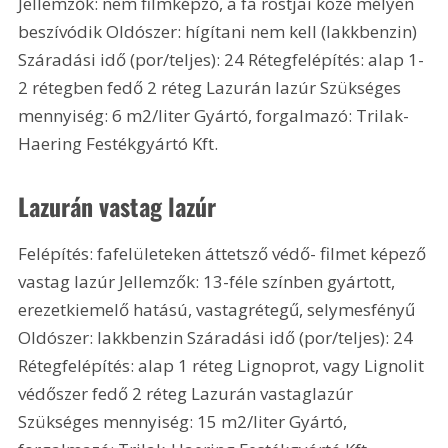
Jellemzők: nem filmképző, a fa rostjai közé mélyen 
beszívódik Oldószer: hígítani nem kell (lakkbenzin) 
Száradási idő (por/teljes): 24 Rétegfelépítés: alap 1-
2 rétegben fedő 2 réteg Lazurán lazúr Szükséges 
mennyiség: 6 m2/liter Gyártó, forgalmazó: Trilak-
Haering Festékgyártó Kft.
Lazurán vastag lazúr
Felépítés: fafelületeken áttetsző védő- filmet képező 
vastag lazúr Jellemzők: 13-féle színben gyártott, 
erezetkiemelő hatású, vastagrétegű, selymesfényű 
Oldószer: lakkbenzin Száradási idő (por/teljes): 24 
Rétegfelépítés: alap 1 réteg Lignoprot, vagy Lignolit 
védőszer fedő 2 réteg Lazurán vastaglazúr 
Szükséges mennyiség: 15 m2/liter Gyártó, 