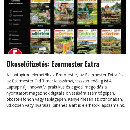
Okoselőfizetés: Ezermester Extra
A Laptapiron elérhetők az Ezermester, az Ezermester Extra és
az Ezermester Old Timer lapszámai, visszamenőleg is! A
Laptapir új, innovatív, praktikus és egyedi megoldás a
L
nyomtatott magazinok digitális olvasására számítógépen,
okostelefonon vagy táblagépen. Kényelmesen az otthonában,
útközben vagy nyaralás, pihenés alatt is elérhetők lapszámaink.
ú
Bárhol, bármikor, akár külföldön élve vagy dolgozva is
B
olvashatók az Ezermester lapszámai. A Laptapir kényelmes
megoldás, mert: – t