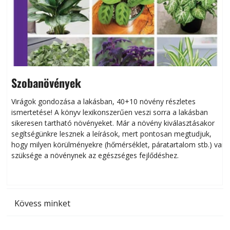
Szobanövények
Virágok gondozása a lakásban, 40+10 növény részletes
ismertetése! A könyv lexikonszerűen veszi sorra a lakásban
s
sikeresen tart­ha­tó növényeket. Már a növény kiválasztásakor
h
segítségünkre lesznek a leírások, mert pontosan megtudjuk,
k
hogy milyen körülményekre (hőmérséklet, páratartalom stb.) van
szüksége a növénynek az egészséges fejlődéshez.
t
Kövess minket