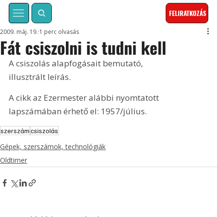
FELIRATKOZÁS
2009. máj. 19.
1 perc olvasás
Fát csiszolni is tudni kell
A csiszolás alapfogásait bemutató, 
illusztrált leírás. 
A cikk az Ezermester alábbi nyomtatott 
lapszámában érhető el: 1957/július.
szerszám
csiszolás
Gépek, szerszámok, technológiák
Oldtimer