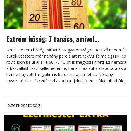
Extrém hőség: 7 tanács, amivel
megóvhatjuk autónkat a nyári károktól
Ismét extrém hőség várható Magyarországon. A tűző napon álló
autók utastere már néhány perc alatt rendkívül felmelegszik, és
rövid időn belül akár a 60-70 °C-ot is megközelítheti. Ez nemcsak
n
a beszállást teszi kellemetlenné, hanem az autó állapotára és a
benne hagyott tárgyakra is káros hatással lehet. Néhány
egyszerű óvintézkedéssel azonban jelentősen csökkenthetjük a
hőség káros hatásait.
l
Szerkesztőségi