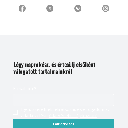
Légy naprakész, és értesülj elsőként
válogatott tartalmainkról
E-mail cím
*
Igen, szeretnék feliratkozni, és elfogadom az 
adatkezelést. 
Adatvédelmi tájékoztató
Feliratkozás