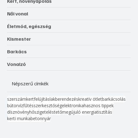
Kert, növényápolás
Női vonal
Életmód, egészség
Kismester
Barkács
Vonalzó
Népszerű címkék
szerszám
kert
felújítás
lakberendezés
kreatív ötlet
barkácsolás
bútor
víz
fűtés
szerkesztőség
elektronika
hasznos tippek
dísznövény
hőszigetelés
tető
megújuló energia
tisztítás
kerti munka
beton
nyár