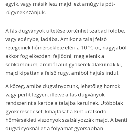
egyik, vagy másik lesz majd, ezt amúgy is pót-
rügynek szánjuk.
A fás dugványok ültetése történhet szabad földbe, 
vagy edénybe, ládába. Amikor a talaj felső 
rétegeinek hőmérséklete eléri a 10 °C-ot, nagyjából 
akkor fog elkezdeni fejlődni, megjelenik a 
sebkambium, amiből alul gyökerek alakulnak ki, 
majd kipattan a felső rügy, amiből hajtás indul.
A közeg, amibe dugványozunk, lehetőleg homok 
vagy perlit legyen, illetve a fás dugványok 
rendszerint a kertbe a talajba kerülnek. Utóbbiak 
gyökeresedését, kihajtását a kint uralkodó 
hőmérsékleti viszonyok szabályozzák majd. A benti 
dugványoknál ez a folyamat gyorsabban 