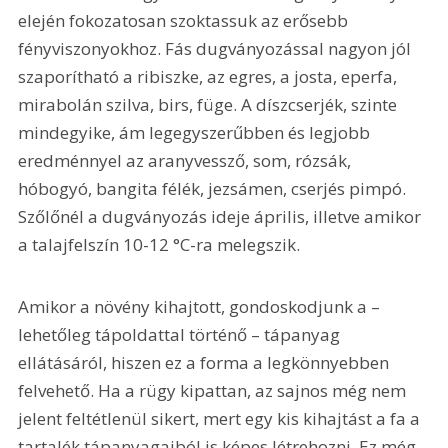
elején fokozatosan szoktassuk az erősebb 
fényviszonyokhoz. Fás dugványozással nagyon jól 
szaporítható a ribiszke, az egres, a josta, eperfa, 
mirabolán szilva, birs, füge. A díszcserjék, szinte 
mindegyike, ám legegyszerűbben és legjobb 
eredménnyel az aranyvessző, som, rózsák, 
hóbogyó, bangita félék, jezsámen, cserjés pimpó. 
Szőlőnél a dugványozás ideje április, illetve amikor 
a talajfelszín 10-12 °C-ra melegszik.
Amikor a növény kihajtott, gondoskodjunk a – 
lehetőleg tápoldattal történő – tápanyag 
ellátásáról, hiszen ez a forma a legkönnyebben 
felvehető. Ha a rügy kipattan, az sajnos még nem 
jelent feltétlenül sikert, mert egy kis kihajtást a fa a 
tartalék tápanyagaiból is képes létrehozni. Ez még 