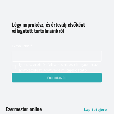
Légy naprakész, és értesülj elsőként
válogatott tartalmainkról
E-mail cím
*
Igen, szeretnék feliratkozni, és elfogadom az 
adatkezelést. 
Adatvédelmi tájékoztató
Feliratkozás
Ezermester online
Lap tetejére