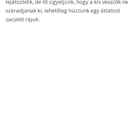
lejátszódik, de itt ügyeljünk, hogy a kis vesszők ne 
száradjanak ki, lehetőleg húzzunk egy átlátszó 
zacskót rájuk.