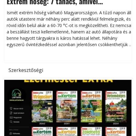
Extrém hőség: 7 tanács, amivel
megóvhatjuk autónkat a nyári károktól
Ismét extrém hőség várható Magyarországon. A tűző napon álló
autók utastere már néhány perc alatt rendkívül felmelegszik, és
rövid időn belül akár a 60-70 °C-ot is megközelítheti. Ez nemcsak
n
a beszállást teszi kellemetlenné, hanem az autó állapotára és a
benne hagyott tárgyakra is káros hatással lehet. Néhány
egyszerű óvintézkedéssel azonban jelentősen csökkenthetjük a
hőség káros hatásait.
l
Szerkesztőségi