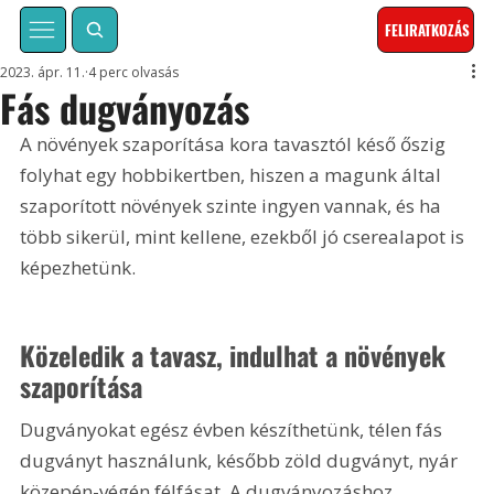
FELIRATKOZÁS
2023. ápr. 11.
4 perc olvasás
Fás dugványozás
A növények szaporítása kora tavasztól késő őszig 
folyhat egy hobbikertben, hiszen a magunk által 
szaporított növények szinte ingyen vannak, és ha 
több sikerül, mint kellene, ezekből jó cserealapot is 
képezhetünk.
Közeledik a tavasz, indulhat a növények 
szaporítása
Dugványokat egész évben készíthetünk, télen fás 
dugványt használunk, később zöld dugványt, nyár 
közepén-végén félfásat. A dugványozáshoz 