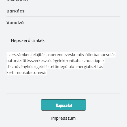
Barkács
Vonalzó
Népszerű címkék
szerszám
kert
felújítás
lakberendezés
kreatív ötlet
barkácsolás
bútor
víz
fűtés
szerkesztőség
elektronika
hasznos tippek
dísznövény
hőszigetelés
tető
megújuló energia
tisztítás
kerti munka
beton
nyár
Kapcsolat
Impresszum