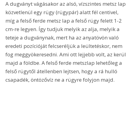
A dugványt vágásakor az alsó, vízszintes metsz lap 
közvetlenül egy rügy (rügypár) alatt fél centivel, 
míg a felső ferde metsz lap a felső rügy felett 1-2 
cm-re legyen. Így tudjuk melyik az alja, melyik a 
teteje a dugványnak, mert ha az anyatövön való 
eredeti pozícióját felcseréljük a leültetéskor, nem 
fog meggyökeresedni. Ami ott lejjebb volt, az kerül 
majd a földbe. A felső ferde metszlap lehetőleg a 
felső rügytől átellenben lejtsen, hogy a rá hulló 
csapadék, öntözővíz ne a rügyre folyjon majd.