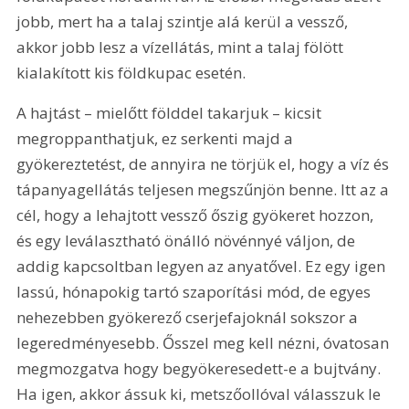
jobb, mert ha a talaj szintje alá kerül a vessző, 
akkor jobb lesz a vízellátás, mint a talaj fölött 
kialakított kis földkupac esetén.
A hajtást – mielőtt földdel takarjuk – kicsit 
megroppanthatjuk, ez serkenti majd a 
gyökereztetést, de annyira ne törjük el, hogy a víz és 
tápanyagellátás teljesen megszűnjön benne. Itt az a 
cél, hogy a lehajtott vessző őszig gyökeret hozzon, 
és egy leválasztható önálló növénnyé váljon, de 
addig kapcsoltban legyen az anyatővel. Ez egy igen 
lassú, hónapokig tartó szaporítási mód, de egyes 
nehezebben gyökerező cserjefajoknál sokszor a 
legeredményesebb. Ősszel meg kell nézni, óvatosan 
megmozgatva hogy begyökeresedett-e a bujtvány. 
Ha igen, akkor ássuk ki, metszőollóval válasszuk le 