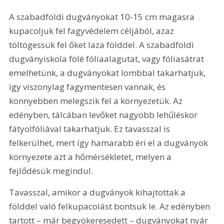
A szabadföldi dugványokat 10-15 cm magasra 
kupacoljuk fel fagyvédelem céljából, azaz 
töltögessük fel őket laza földdel. A szabadföldi 
dugványiskola fölé fóliaalagutat, vagy fóliasátrat 
emelhetünk, a dugványokat lombbal takarhatjuk, 
így viszonylag fagymentesen vannak, és 
könnyebben melegszik fel a környezetük. Az 
edényben, tálcában levőket nagyobb lehűléskor 
fátyolfóliával takarhatjuk. Ez tavasszal is 
felkerülhet, mert így hamarabb éri el a dugványok 
környezete azt a hőmérsékletet, melyen a 
fejlődésük megindul. 
Tavasszal, amikor a dugványok kihajtottak a 
földdel való felkupacolást bontsuk le. Az edényben 
tartott – már begyökeresedett – dugványokat nyár 