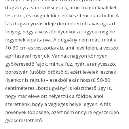
dugványra van szükségünk, amit magunknak kell 
leszedni, és megfelelően előkészíteni, darabolni. A 
fás dugványozás ideje decembertől tavaszig tart, 
lényeg, hogy a vesszőn ilyenkor a rügyek még ne 
legyenek kipattanva. A dugvány nem más, mint a 
10-30 cm-es vessződarab, ami levéltelen, a vessző 
aprításával nyerjük. Vannak nagyon könnyen 
gyökeresedő fajok, mint a fűz, nyár, aranyvessző, 
borostyán (utóbbi örökzöld, ezért levelek lesznek 
ilyenkor is rajtuk) – ezekből akár hosszú 50-80 
centiméteres „botdugvány” is készíthető úgy is, 
hogy már eleve ott helyezzük a földbe, ahol 
szeretnénk, hogy a végleges helye legyen. A fás 
növények többsége, azért nem ennyire egyszerűen 
gyökereztethető.