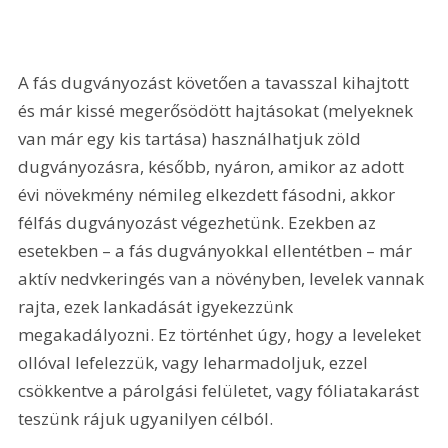
A fás dugványozást követően a tavasszal kihajtott 
és már kissé megerősödött hajtásokat (melyeknek 
van már egy kis tartása) használhatjuk zöld 
dugványozásra, később, nyáron, amikor az adott 
évi növekmény némileg elkezdett fásodni, akkor 
félfás dugványozást végezhetünk. Ezekben az 
esetekben – a fás dugványokkal ellentétben – már 
aktív nedvkeringés van a növényben, levelek vannak 
rajta, ezek lankadását igyekezzünk 
megakadályozni. Ez történhet úgy, hogy a leveleket 
ollóval lefelezzük, vagy leharmadoljuk, ezzel 
csökkentve a párolgási felületet, vagy fóliatakarást 
teszünk rájuk ugyanilyen célból.