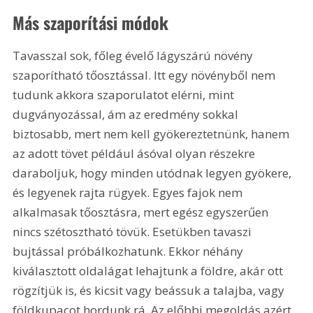
Más szaporítási módok
Tavasszal sok, főleg évelő lágyszárú növény 
szaporítható tőosztással. Itt egy növényből nem 
tudunk akkora szaporulatot elérni, mint 
dugványozással, ám az eredmény sokkal 
biztosabb, mert nem kell gyökereztetnünk, hanem 
az adott tövet például ásóval olyan részekre 
daraboljuk, hogy minden utódnak legyen gyökere, 
és legyenek rajta rügyek. Egyes fajok nem 
alkalmasak tőosztásra, mert egész egyszerűen 
nincs szétosztható tövük. Esetükben tavaszi 
bujtással próbálkozhatunk. Ekkor néhány 
kiválasztott oldalágat lehajtunk a földre, akár ott 
rögzítjük is, és kicsit vagy beássuk a talajba, vagy 
földkupacot hordunk rá. Az előbbi megoldás azért 