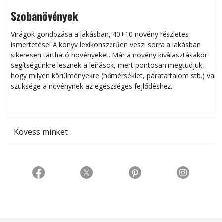
Szobanövények
Virágok gondozása a lakásban, 40+10 növény részletes
ismertetése! A könyv lexikonszerűen veszi sorra a lakásban
s
sikeresen tart­ha­tó növényeket. Már a növény kiválasztásakor
h
segítségünkre lesznek a leírások, mert pontosan megtudjuk,
k
hogy milyen körülményekre (hőmérséklet, páratartalom stb.) van
szüksége a növénynek az egészséges fejlődéshez.
t
Kövess minket