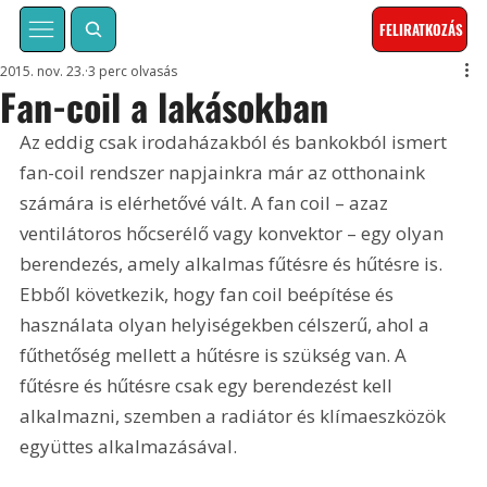
FELIRATKOZÁS
2015. nov. 23.
3 perc olvasás
Fan-coil a lakásokban
Az eddig csak irodaházakból és bankokból ismert 
fan-coil rendszer napjainkra már az otthonaink 
számára is elérhetővé vált. A fan coil – azaz 
ventilátoros hőcserélő vagy konvektor – egy olyan 
berendezés, amely alkalmas fűtésre és hűtésre is. 
Ebből következik, hogy fan coil beépítése és 
használata olyan helyiségekben célszerű, ahol a 
fűthetőség mellett a hűtésre is szükség van. A 
fűtésre és hűtésre csak egy berendezést kell 
alkalmazni, szemben a radiátor és klímaeszközök 
együttes alkalmazásával.