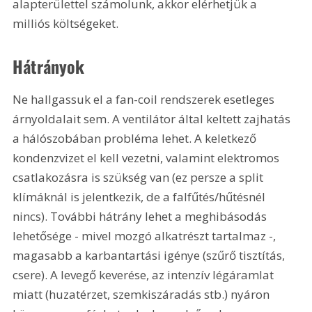
alapterülettel számolunk, akkor elérhetjük a 
milliós költségeket.
Hátrányok
Ne hallgassuk el a fan-coil rendszerek esetleges 
árnyoldalait sem. A ventilátor által keltett zajhatás 
a hálószobában probléma lehet. A keletkező 
kondenzvizet el kell vezetni, valamint elektromos 
csatlakozásra is szükség van (ez persze a split 
klímáknál is jelentkezik, de a falfűtés/hűtésnél 
nincs). További hátrány lehet a meghibásodás 
lehetősége - mivel mozgó alkatrészt tartalmaz -, 
magasabb a karbantartási igénye (szűrő tisztítás, 
csere). A levegő keverése, az intenzív légáramlat 
miatt (huzatérzet, szemkiszáradás stb.) nyáron 