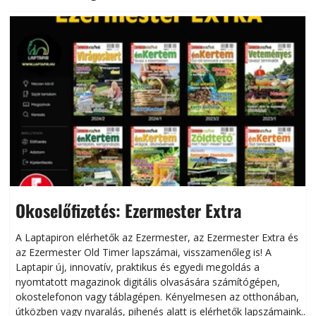
Okoselőfizetés: Ezermester Extra
A Laptapiron elérhetők az Ezermester, az Ezermester Extra és
az Ezermester Old Timer lapszámai, visszamenőleg is! A
Laptapir új, innovatív, praktikus és egyedi megoldás a
L
nyomtatott magazinok digitális olvasására számítógépen,
okostelefonon vagy táblagépen. Kényelmesen az otthonában,
útközben vagy nyaralás, pihenés alatt is elérhetők lapszámaink.
ú