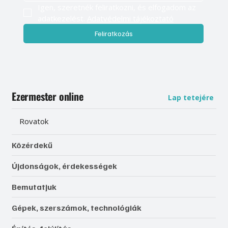
Igen, szeretnék feliratkozni, és elfogadom az 
adatkezelést. 
Adatvédelmi tájékoztató
Feliratkozás
Ezermester online
Lap tetejére
Rovatok
Közérdekű
Újdonságok, érdekességek
Bemutatjuk
Gépek, szerszámok, technológiák