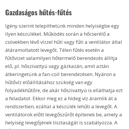
Gazdaságos hűtés-fűtés
Igény szerint telepíthetünk minden helyiségbe egy 
ilyen készüléket. Működés során a hőcserélő a 
csövekben lévő vízzel hűti vagy fűti a ventilátor által 
átáramoltatott levegőt. Télen fűtés esetén a 
fűtővizet valamilyen hőtermelő berendezés állítja 
elő, pl. hőszivattyú vagy gázkazán, amit aztán 
átkeringetünk a fan-coil berendezésen. Nyáron a 
hűtővíz előállításához szükség van egy 
folyadékhűtőre, de akár hőszivattyú is elláthatja ezt 
a feladatot. Ekkor meg ez a hideg víz áramlik át a 
rendszerben, ezáltal a készülék lehűti a levegőt. A 
ventilátorok előtt levegőszűrőt építenek be, amely a 
helyiség levegőjének tisztaságát is szabályozza. A 