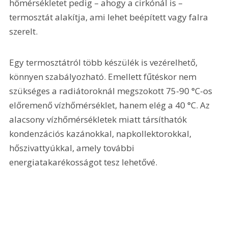
hőmérsékletet pedig – ahogy a cirkónál is – 
termosztát alakítja, ami lehet beépített vagy falra 
szerelt.
Egy termosztátról több készülék is vezérelhető, 
könnyen szabályozható. Emellett fűtéskor nem 
szükséges a radiátoroknál megszokott 75-90 °C-os 
előremenő vízhőmérséklet, hanem elég a 40 °C. Az 
alacsony vízhőmérsékletek miatt társíthatók 
kondenzációs kazánokkal, napkollektorokkal, 
hőszivattyúkkal, amely további 
energiatakarékosságot tesz lehetővé.