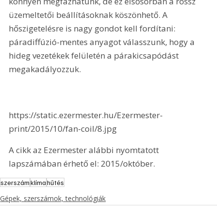
könnyen megfázhatunk, de ez elsősorban a rossz 
üzemeltetői beállításoknak köszönhető. A 
hőszigetelésre is nagy gondot kell fordítani: 
páradiffúzió-mentes anyagot válasszunk, hogy a 
hideg vezetékek felületén a párakicsapódást 
megakadályozzuk.
https://static.ezermester.hu/Ezermester-
print/2015/10/fan-coil/8.jpg 
A cikk az Ezermester alábbi nyomtatott 
lapszámában érhető el: 2015/október.
szerszám
klíma
hűtés
Gépek, szerszámok, technológiák