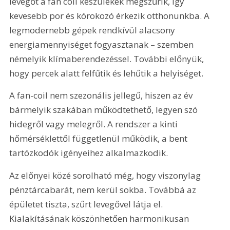
levegőt a fan coli készülékek megszűrik, így 
kevesebb por és kórokozó érkezik otthonunkba. A 
legmodernebb gépek rendkívül alacsony 
energiamennyiséget fogyasztanak – szemben 
némelyik klímaberendezéssel. További előnyük, 
hogy percek alatt felfűtik és lehűtik a helyiséget.
A fan-coil nem szezonális jellegű, hiszen az év 
bármelyik szakában működtethető, legyen szó 
hidegről vagy melegről. A rendszer a kinti 
hőmérséklettől függetlenül működik, a bent 
tartózkodók igényeihez alkalmazkodik.
Az előnyei közé sorolható még, hogy viszonylag 
pénztárcabarát, nem kerül sokba. Továbbá az 
épületet tiszta, szűrt levegővel látja el. 
Kialakításának köszönhetően harmonikusan 