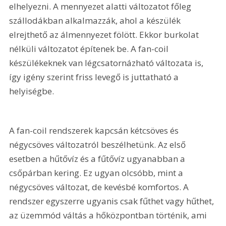
elhelyezni. A mennyezet alatti változatot főleg 
szállodákban alkalmazzák, ahol a készülék 
elrejthető az álmennyezet fölött. Ekkor burkolat 
nélküli változatot építenek be. A fan-coil 
készülékeknek van légcsatornázható változata is, 
így igény szerint friss levegő is juttatható a 
helyiségbe.
A fan-coil rendszerek kapcsán kétcsöves és 
négycsöves változatról beszélhetünk. Az első 
esetben a hűtővíz és a fűtővíz ugyanabban a 
csőpárban kering. Ez ugyan olcsóbb, mint a 
négycsöves változat, de kevésbé komfortos. A 
rendszer egyszerre ugyanis csak fűthet vagy hűthet, 
az üzemmód váltás a hőközpontban történik, ami 