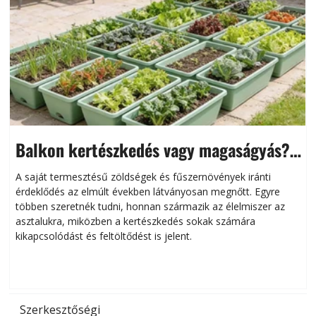
Balkon kertészkedés vagy magaságyás?
Helytakarékos kertészkedés
A saját termesztésű zöldségek és fűszernövények iránti
érdeklődés az elmúlt években látványosan megnőtt. Egyre
többen szeretnék tudni, honnan származik az élelmiszer az
l
asztalukra, miközben a kertészkedés sokak számára
kikapcsolódást és feltöltődést is jelent.
é
d
Szerkesztőségi