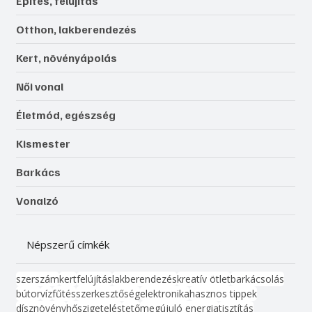
Építés, felújítás
Otthon, lakberendezés
Kert, növényápolás
Női vonal
Életmód, egészség
Kismester
Barkács
Vonalzó
Népszerű címkék
szerszám
kert
felújítás
lakberendezés
kreatív ötlet
barkácsolás
bútor
víz
fűtés
szerkesztőség
elektronika
hasznos tippek
dísznövény
hőszigetelés
tető
megújuló energia
tisztítás