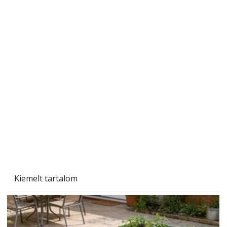
A varrógép és a varrás
Kiemelt tartalom