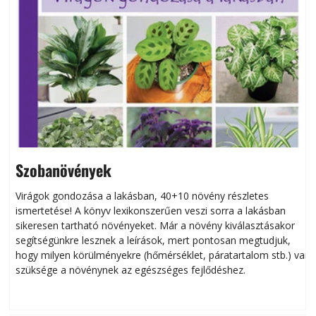
Szobanövények
Virágok gondozása a lakásban, 40+10 növény részletes
ismertetése! A könyv lexikonszerűen veszi sorra a lakásban
s
sikeresen tart­ha­tó növényeket. Már a növény kiválasztásakor
h
segítségünkre lesznek a leírások, mert pontosan megtudjuk,
k
hogy milyen körülményekre (hőmérséklet, páratartalom stb.) van
szüksége a növénynek az egészséges fejlődéshez.
t