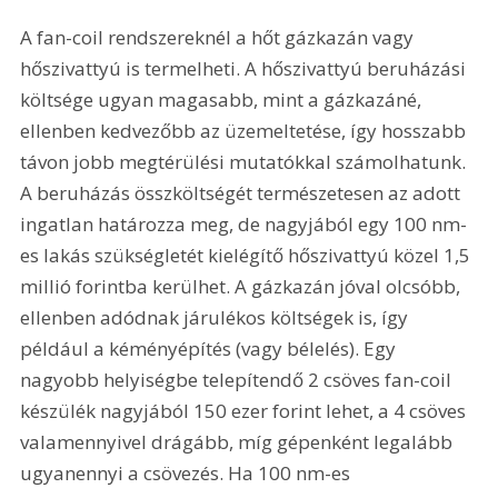
A fan-coil rendszereknél a hőt gázkazán vagy 
hőszivattyú is termelheti. A hőszivattyú beruházási 
költsége ugyan magasabb, mint a gázkazáné, 
ellenben kedvezőbb az üzemeltetése, így hosszabb 
távon jobb megtérülési mutatókkal számolhatunk. 
A beruházás összköltségét természetesen az adott 
ingatlan határozza meg, de nagyjából egy 100 nm-
es lakás szükségletét kielégítő hőszivattyú közel 1,5 
millió forintba kerülhet. A gázkazán jóval olcsóbb, 
ellenben adódnak járulékos költségek is, így 
például a kéményépítés (vagy bélelés). Egy 
nagyobb helyiségbe telepítendő 2 csöves fan-coil 
készülék nagyjából 150 ezer forint lehet, a 4 csöves 
valamennyivel drágább, míg gépenként legalább 
ugyanennyi a csövezés. Ha 100 nm-es 