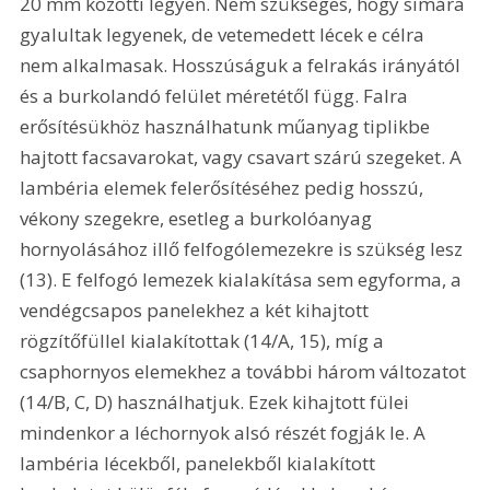
20 mm közötti legyen. Nem szükséges, hogy simára 
gyalultak legyenek, de vetemedett lécek e célra 
nem alkalmasak. Hosszúságuk a felrakás irányától 
és a burkolandó felület méretétől függ. Falra 
erősítésükhöz használhatunk műanyag tiplikbe 
hajtott facsavarokat, vagy csavart szárú szegeket. A 
lambéria elemek felerősítéséhez pedig hosszú, 
vékony szegekre, esetleg a burkolóanyag 
hornyolásához illő felfogólemezekre is szükség lesz 
(13). E felfogó lemezek kialakítása sem egyforma, a 
vendégcsapos panelekhez a két kihajtott 
rögzítőfüllel kialakítottak (14/A, 15), míg a 
csaphornyos elemekhez a további három változatot 
(14/B, C, D) használhatjuk. Ezek kihajtott fülei 
mindenkor a léchornyok alsó részét fogják le. A 
lambéria lécekből, panelekből kialakított 