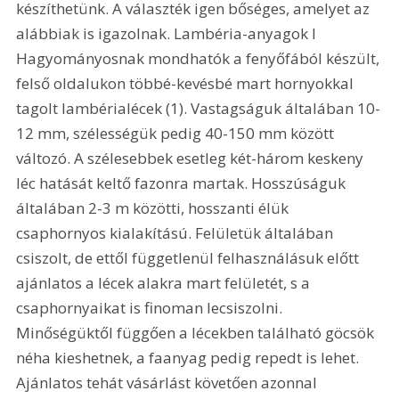
készíthetünk. A választék igen bőséges, amelyet az 
alábbiak is igazolnak. Lambéria-anyagok l 
Hagyományosnak mondhatók a fenyőfából készült, 
felső oldalukon többé-kevésbé mart hornyokkal 
tagolt lambérialécek (1). Vastagságuk általában 10-
12 mm, szélességük pedig 40-150 mm között 
változó. A szélesebbek esetleg két-három keskeny 
léc hatását keltő fazonra martak. Hosszúságuk 
általában 2-3 m közötti, hosszanti élük 
csaphornyos kialakítású. Felületük általában 
csiszolt, de ettől függetlenül felhasználásuk előtt 
ajánlatos a lécek alakra mart felületét, s a 
csaphornyaikat is finoman lecsiszolni. 
Minőségüktől függően a lécekben található göcsök 
néha kieshetnek, a faanyag pedig repedt is lehet. 
Ajánlatos tehát vásárlást követően azonnal 