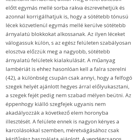
előtt egymás mellé sorba rakva észrevehetjük és 
azonnal korrigálhatjuk is, hogy a sötétebb tónusú 
lécek közvetlenül egymás mellé kerülve sötétebb 
árnyalatú blokkokat alkossanak. Az ilyen léceket 
válogassuk külön, s az egész felületen szabályosan 
elosztva előzzük meg a nagyobb, sötétebb 
árnyalatú felületek kialakulását. A műanyag 
lambériát is ehhez hasonlóan kell a falra szerelni 
(42), a különbség csupán csak annyi, hogy a felfogó 
szegek helyét ajánlott hegyes árral előlyukasztani, 
a szegek fejét pedig nem szabad mélyen beütni. Az 
éppenhogy kiálló szegfejek ugyanis nem 
akadályozzák a következő elem horonyba 
illesztését. A felülete ennek is nagyon kényes a 
karcolásokkal szemben, méretvágásához csak 
kézifűrész használata ajánlott. A vendégcsapos 