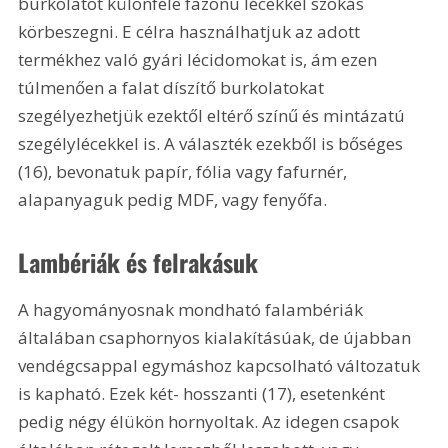
burkolatot különféle fazonú lécekkel szokás 
körbeszegni. E célra használhatjuk az adott 
termékhez való gyári lécidomokat is, ám ezen 
túlmenően a falat díszítő burkolatokat 
szegélyezhetjük ezektől eltérő színű és mintázatú 
szegélylécekkel is. A választék ezekből is bőséges 
(16), bevonatuk papír, fólia vagy fafurnér, 
alapanyaguk pedig MDF, vagy fenyőfa. 
Lambériák és felrakásuk
A hagyományosnak mondható falambériák 
általában csaphornyos kialakításúak, de újabban 
vendégcsappal egymáshoz kapcsolható változatuk 
is kapható. Ezek két- hosszanti (17), esetenként 
pedig négy élükön hornyoltak. Az idegen csapok 