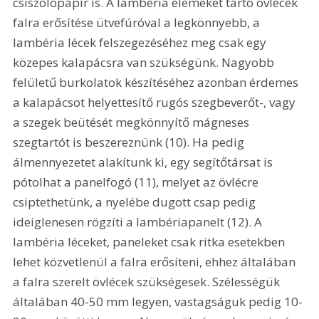
csiszolópapír is. A lambéria elemeket tartó övlécek 
falra erősítése ütvefúróval a legkönnyebb, a 
lambéria lécek felszegezéséhez meg csak egy 
közepes kalapácsra van szükségünk. Nagyobb 
felületű burkolatok készítéséhez azonban érdemes 
a kalapácsot helyettesítő rugós szegbeverőt-, vagy 
a szegek beütését megkönnyítő mágneses 
szegtartót is beszereznünk (10). Ha pedig 
álmennyezetet alakítunk ki, egy segítőtársat is 
pótolhat a panelfogó (11), melyet az övlécre 
csiptethetünk, a nyelébe dugott csap pedig 
ideiglenesen rögzíti a lambériapanelt (12). A 
lambéria léceket, paneleket csak ritka esetekben 
lehet közvetlenül a falra erősíteni, ehhez általában 
a falra szerelt övlécek szükségesek. Szélességük 
általában 40-50 mm legyen, vastagságuk pedig 10-