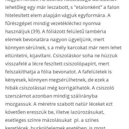
lehetőleg egy már leszabott, s "etalonként" a falon 
hitelesített elem alapján vágjuk egyformára. A 
fűrészgépet mindig vezetékléchez nyomva 
használjuk (39). A fóliázott felületű lambéria 
elemek bevonatára nagyon ügyeljünk, mert 
könnyen sérülnek, s a mély karcokat már nem lehet 
eltüntetni, kijavítani. Csiszoláskor soha ne húzzuk 
visszafelé a lécre feszített csiszolópapírt, mert 
felszakíthatja a fólia bevonatot. A fafelületek is 
kényesek, könnyen megsérülhetnek, de ezek a 
hibák csiszolással még korrigálhatók. A csiszoló 
szerszámot azonban mindig szálirányba 
mozgassuk. A méretre szabott natúr léceket ezt 
követően eresszük be, illetve lazúrozásukat, 
esetleges színre mázolásukat  pl. a színes 
keretlécek, burkolóelemek esetében  is most 