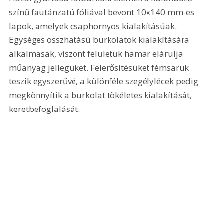
színű fautánzatú fóliával bevont 10x140 mm-es 
lapok, amelyek csaphornyos kialakításúak. 
Egységes összhatású burkolatok kialakítására 
alkalmasak, viszont felületük hamar elárulja 
műanyag jellegüket. Felerősítésüket fémsaruk 
teszik egyszerűvé, a különféle szegélylécek pedig 
megkönnyítik a burkolat tökéletes kialakítását, 
keretbefoglalását. 