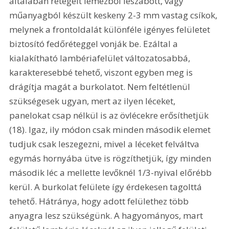
általában rétegelt lemezből leszabott, vagy 
műanyagból készült keskeny 2-3 mm vastag csíkok, 
melynek a frontoldalát különféle igényes felületet 
biztosító fedőréteggel vonják be. Ezáltal a 
kialakítható lambériafelület változatosabbá, 
karakteresebbé tehető, viszont egyben meg is 
drágítja magát a burkolatot. Nem feltétlenül 
szükségesek ugyan, mert az ilyen léceket, 
panelokat csap nélkül is az övlécekre erősíthetjük 
(18). Igaz, ily módon csak minden második elemet 
tudjuk csak leszegezni, mivel a léceket felváltva 
egymás hornyába ütve is rögzíthetjük, így minden 
második léc a mellette levőknél 1/3-nyival előrébb 
kerül. A burkolat felülete így érdekesen tagolttá 
tehető. Hátránya, hogy adott felülethez több 
anyagra lesz szükségünk. A hagyományos, mart 