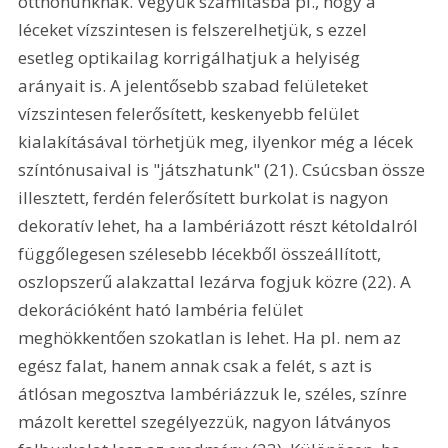
otthonunknak. Vegyük számításba pl., hogy a 
léceket vízszintesen is felszerelhetjük, s ezzel 
esetleg optikailag korrigálhatjuk a helyiség 
arányait is. A jelentősebb szabad felületeket 
vízszintesen felerősített, keskenyebb felület 
kialakításával törhetjük meg, ilyenkor még a lécek 
színtónusaival is "játszhatunk" (21). Csúcsban össze 
illesztett, ferdén felerősített burkolat is nagyon 
dekoratív lehet, ha a lambériázott részt kétoldalról 
függőlegesen szélesebb lécekből összeállított, 
oszlopszerű alakzattal lezárva fogjuk közre (22). A 
dekorációként ható lambéria felület 
meghökkentően szokatlan is lehet. Ha pl. nem az 
egész falat, hanem annak csak a felét, s azt is 
átlósan megosztva lambériázzuk le, széles, színre 
mázolt kerettel szegélyezzük, nagyon látványos 