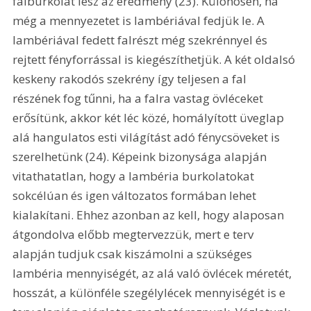
falburkolat lesz az eredmény (23). Különösen, ha 
még a mennyezetet is lambériával fedjük le. A 
lambériával fedett falrészt még szekrénnyel és 
rejtett fényforrással is kiegészíthetjük. A két oldalsó 
keskeny rakodós szekrény így teljesen a fal 
részének fog tűnni, ha a falra vastag övléceket 
erősítünk, akkor két léc közé, homályított üveglap 
alá hangulatos esti világítást adó fénycsöveket is 
szerelhetünk (24). Képeink bizonysága alapján 
vitathatatlan, hogy a lambéria burkolatokat 
sokcélúan és igen változatos formában lehet 
kialakítani. Ehhez azonban az kell, hogy alaposan 
átgondolva előbb megtervezzük, mert e terv 
alapján tudjuk csak kiszámolni a szükséges 
lambéria mennyiségét, az alá való övlécek méretét, 
hosszát, a különféle szegélylécek mennyiségét is e 