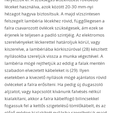
léceket használva, azok között 20-30 mm-nyi 
hézagot hagyva biztosítsuk. A majd vízszintesen 
felszegelt lambéria lécekhez rövid, függőlegesen a 
falra csavarozott övlécek szükségesek, ám ezek se 
érjenek le teljesen a padló szintjéig. Az elektromos 
szerelvényeket léckerettel határoljuk körül, vagy 
kiszerelve, a lambériába körkiszúróval (28) készített 
nyílásokba szereljük vissza a munka végeztével. A 
lambéria mögé rejthetjük az eddig a falak mentén 
szabadon elvezetett kábeleket is (29). Ilyen 
esetekben a kivezető nyílások mögé ajánlatos rövid 
övléceket a falra erősíteni. Ha pedig új dugaszoló 
aljzatot, vagy kapcsolót kívánunk falvésés nélkül 
kialakítani, akkor a falra kábelfogó bilincsekkel 
fogassuk fel a kettős szigetelésű tömlőkábelt, és az 
előző módon kialakított nyílásba szerelhetjük majd 