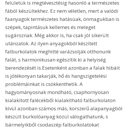
felületük is megtévesztésig hasonló a természetes 
fából készültekhez. Ez nem véletlen, mert a valódi 
faanyagok természetes hatásúak, önmagukban is 
szépek, tapintásuk kellemes és meleget 
sugároznak. Még akkor is, ha csak jól sikerült 
utánzatok. Az ilyen anyagokból készített 
falburkolatok meghitté varázsolják otthonunk 
falát, s harmonikusan egészítik ki a helyiség 
berendezését is.Esetenként azonban a falak hibáit 
is jótékonyan takarják, hő és hangszigetelési 
problémáinkat is csökkenthetik. A 
hagyományosnak mondható, csaphornyosan 
kialakított falécekből kialakítható falburkolaton 
kívül azonban számos más, korszerű alapanyagból 
készült burkolóanyag közül válogathatunk, s 
bármelyikből csodaszép falburkolatokat 