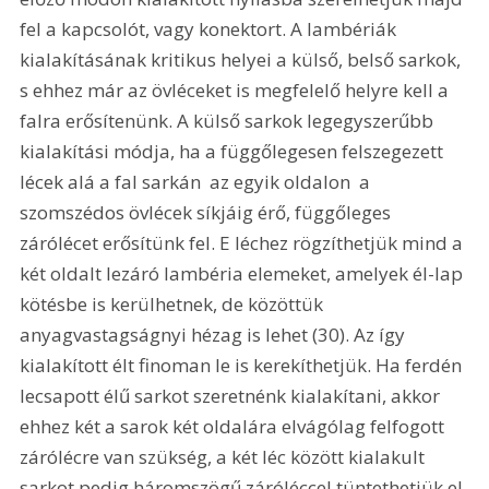
fel a kapcsolót, vagy konektort. A lambériák 
kialakításának kritikus helyei a külső, belső sarkok, 
s ehhez már az övléceket is megfelelő helyre kell a 
falra erősítenünk. A külső sarkok legegyszerűbb 
kialakítási módja, ha a függőlegesen felszegezett 
lécek alá a fal sarkán  az egyik oldalon  a 
szomszédos övlécek síkjáig érő, függőleges 
zárólécet erősítünk fel. E léchez rögzíthetjük mind a 
két oldalt lezáró lambéria elemeket, amelyek él-lap 
kötésbe is kerülhetnek, de közöttük 
anyagvastagságnyi hézag is lehet (30). Az így 
kialakított élt finoman le is kerekíthetjük. Ha ferdén 
lecsapott élű sarkot szeretnénk kialakítani, akkor 
ehhez két a sarok két oldalára elvágólag felfogott 
zárólécre van szükség, a két léc között kialakult 
sarkot pedig háromszögű záróléccel tüntethetjük el 