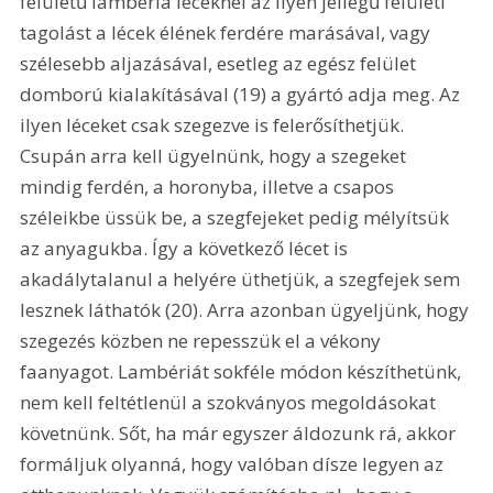
felületű lambéria léceknél az ilyen jellegű felületi 
tagolást a lécek élének ferdére marásával, vagy 
szélesebb aljazásával, esetleg az egész felület 
domború kialakításával (19) a gyártó adja meg. Az 
ilyen léceket csak szegezve is felerősíthetjük. 
Csupán arra kell ügyelnünk, hogy a szegeket 
mindig ferdén, a horonyba, illetve a csapos 
széleikbe üssük be, a szegfejeket pedig mélyítsük 
az anyagukba. Így a következő lécet is 
akadálytalanul a helyére üthetjük, a szegfejek sem 
lesznek láthatók (20). Arra azonban ügyeljünk, hogy 
szegezés közben ne repesszük el a vékony 
faanyagot. Lambériát sokféle módon készíthetünk, 
nem kell feltétlenül a szokványos megoldásokat 
követnünk. Sőt, ha már egyszer áldozunk rá, akkor 
formáljuk olyanná, hogy valóban dísze legyen az 