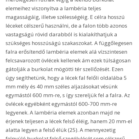
elemeihez viszonyítva a lambéria teljes 
magasságáig, illetve szélességéig. E célra hosszú 
léceket célszerű használni, de a falon több azonos 
vastagságú rövid darabból is kialakíthatjuk a 
szükséges hosszúságú szakaszokat. A függőlegesen 
falra erősítendő lambéria elemek alá vízszintesen 
felcsavarozott övlécek kellenek ám ezek túlságosan 
gátolják a burkolat mögötti tér szellőzését. Ezen 
úgy segíthetünk, hogy a lécek fal felőli oldalába 5 
mm mély és 40 mm széles aljazásokat vésünk 
egymástól 600 mm-re, s így szereljük fel a falra. Az 
övlécek egyébként egymástól 600-700 mm-re 
legyenek. A lambéria elemek azonban majd ne 
érjenek teljesen a lécek felső éléig, hanem 20 mm-el 
alatta legyen a felső élük (25). A mennyezetig 
felnyúló burkolat felső szegélylécét sem célszerű 