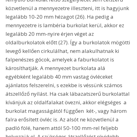
közvetlenül a mennyezetre illeszteni, itt is hagyjunk 
legalább 10-20 mm hézagot (26). Ha pedig a 
mennyezetre is lambéria burkolat kerül, akkor ez 
legalább 20 mm-nyire érjen véget az 
oldalburkolatok előtt (27). Így a burkolatok mögötti 
levegő kellően cirkulálhat, nem alakulhatnak ki 
falpenészes gócok, amelyek a faburkolatot is 
károsíthatják. A mennyezet burkolata alá 
egyébként legalább 40 mm vastag övléceket 
ajánlatos felszerelni, s ezekbe is véssünk számos 
átszellőző nyílást. Ha csak lábazatszerű burkolattal 
kívánjuk az oldalfalakat övezni, akkor elégséges  a 
burkolat magasságától függően  két-, vagy három 
falra erősített övléc is. Az alsót ne közvetlenül a 
padló fölé, hanem attól 50-100 mm-rel feljebb 
helyezzük el. A szükséges átszellőzést rövidebb 