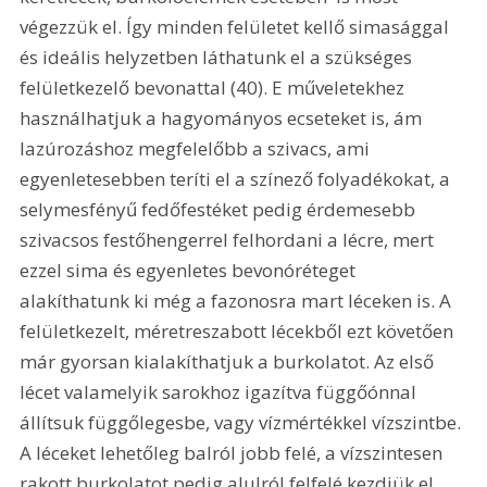
végezzük el. Így minden felületet kellő simasággal 
és ideális helyzetben láthatunk el a szükséges 
felületkezelő bevonattal (40). E műveletekhez 
használhatjuk a hagyományos ecseteket is, ám 
lazúrozáshoz megfelelőbb a szivacs, ami 
egyenletesebben teríti el a színező folyadékokat, a 
selymesfényű fedőfestéket pedig érdemesebb 
szivacsos festőhengerrel felhordani a lécre, mert 
ezzel sima és egyenletes bevonóréteget 
alakíthatunk ki még a fazonosra mart léceken is. A 
felületkezelt, méretreszabott lécekből ezt követően 
már gyorsan kialakíthatjuk a burkolatot. Az első 
lécet valamelyik sarokhoz igazítva függőónnal 
állítsuk függőlegesbe, vagy vízmértékkel vízszintbe. 
A léceket lehetőleg balról jobb felé, a vízszintesen 
rakott burkolatot pedig alulról felfelé kezdjük el 