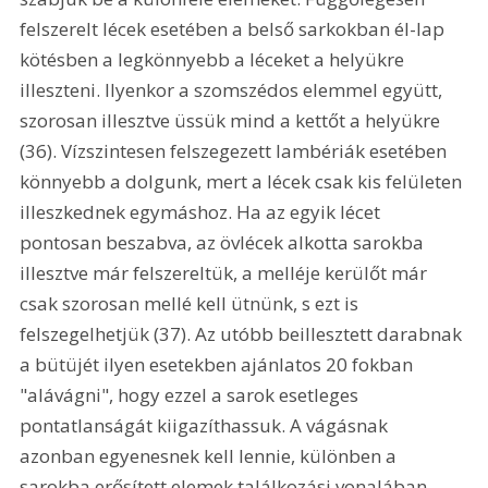
felszerelt lécek esetében a belső sarkokban él-lap 
kötésben a legkönnyebb a léceket a helyükre 
illeszteni. Ilyenkor a szomszédos elemmel együtt, 
szorosan illesztve üssük mind a kettőt a helyükre 
(36). Vízszintesen felszegezett lambériák esetében 
könnyebb a dolgunk, mert a lécek csak kis felületen 
illeszkednek egymáshoz. Ha az egyik lécet 
pontosan beszabva, az övlécek alkotta sarokba 
illesztve már felszereltük, a melléje kerülőt már 
csak szorosan mellé kell ütnünk, s ezt is 
felszegelhetjük (37). Az utóbb beillesztett darabnak 
a bütüjét ilyen esetekben ajánlatos 20 fokban 
"alávágni", hogy ezzel a sarok esetleges 
pontatlanságát kiigazíthassuk. A vágásnak 
azonban egyenesnek kell lennie, különben a 
sarokba erősített elemek találkozási vonalában 