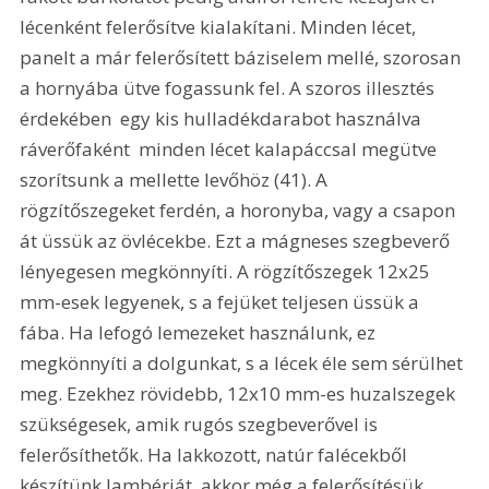
lécenként felerősítve kialakítani. Minden lécet, 
panelt a már felerősített báziselem mellé, szorosan 
a hornyába ütve fogassunk fel. A szoros illesztés 
érdekében  egy kis hulladékdarabot használva 
ráverőfaként  minden lécet kalapáccsal megütve 
szorítsunk a mellette levőhöz (41). A 
rögzítőszegeket ferdén, a horonyba, vagy a csapon 
át üssük az övlécekbe. Ezt a mágneses szegbeverő 
lényegesen megkönnyíti. A rögzítőszegek 12x25 
mm-esek legyenek, s a fejüket teljesen üssük a 
fába. Ha lefogó lemezeket használunk, ez 
megkönnyíti a dolgunkat, s a lécek éle sem sérülhet 
meg. Ezekhez rövidebb, 12x10 mm-es huzalszegek 
szükségesek, amik rugós szegbeverővel is 
felerősíthetők. Ha lakkozott, natúr falécekből 
készítünk lambériát, akkor még a felerősítésük 