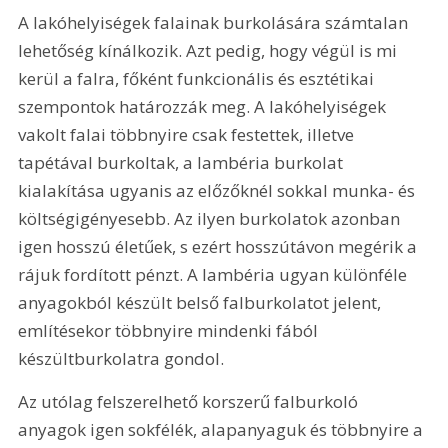
A lakóhelyiségek falainak burkolására számtalan 
lehetőség kínálkozik. Azt pedig, hogy végül is mi 
kerül a falra, főként funkcionális és esztétikai 
szempontok határozzák meg. A lakóhelyiségek 
vakolt falai többnyire csak festettek, illetve 
tapétával burkoltak, a lambéria burkolat 
kialakítása ugyanis az előzőknél sokkal munka- és 
költségigényesebb. Az ilyen burkolatok azonban 
igen hosszú életűek, s ezért hosszútávon megérik a 
rájuk fordított pénzt. A lambéria ugyan különféle 
anyagokból készült belső falburkolatot jelent, 
említésekor többnyire mindenki fából 
készültburkolatra gondol.
Az utólag felszerelhető korszerű falburkoló 
anyagok igen sokfélék, alapanyaguk és többnyire a 