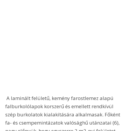
 A laminált felületű, kemény farostlemez alapú 
falburkolólapok korszerű és emellett rendkívül 
szép burkolatok kialakítására alkalmasak. Főként 
fa- és csempemintázatok valósághű utánzatai (6), 
nagy előnyük, hogy egyszerre 2 m2-nyi felületet 