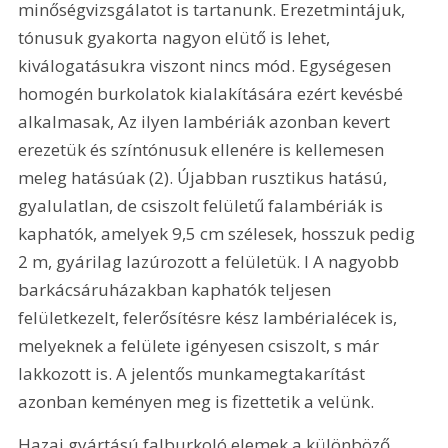
minőségvizsgálatot is tartanunk. Erezetmintájuk, 
tónusuk gyakorta nagyon elütő is lehet, 
kiválogatásukra viszont nincs mód. Egységesen 
homogén burkolatok kialakítására ezért kevésbé 
alkalmasak, Az ilyen lambériák azonban kevert 
erezetük és színtónusuk ellenére is kellemesen 
meleg hatásúak (2). Újabban rusztikus hatású, 
gyalulatlan, de csiszolt felületű falambériák is 
kaphatók, amelyek 9,5 cm szélesek, hosszuk pedig 
2 m, gyárilag lazúrozott a felületük. l A nagyobb 
barkácsáruházakban kaphatók teljesen 
felületkezelt, felerősítésre kész lambérialécek is, 
melyeknek a felülete igényesen csiszolt, s már 
lakkozott is. A jelentős munkamegtakarítást 
azonban keményen meg is fizettetik a velünk. 
Hazai gyártású falburkoló elemek a különböző 