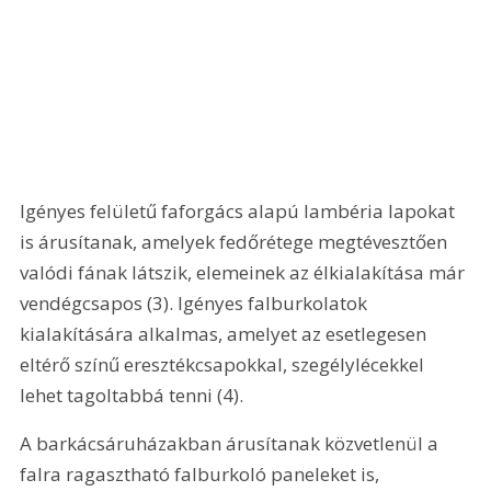
Igényes felületű faforgács alapú lambéria lapokat 
is árusítanak, amelyek fedőrétege megtévesztően 
valódi fának látszik, elemeinek az élkialakítása már 
vendégcsapos (3). Igényes falburkolatok 
kialakítására alkalmas, amelyet az esetlegesen 
eltérő színű eresztékcsapokkal, szegélylécekkel 
lehet tagoltabbá tenni (4). 
A barkácsáruházakban árusítanak közvetlenül a 
falra ragasztható falburkoló paneleket is, 