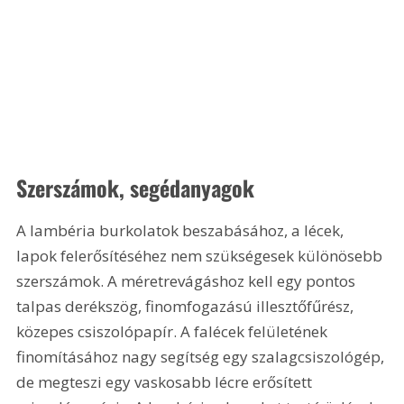
Szerszámok, segédanyagok
A lambéria burkolatok beszabásához, a lécek, 
lapok felerősítéséhez nem szükségesek különösebb 
szerszámok. A méretrevágáshoz kell egy pontos 
talpas derékszög, finomfogazású illesztőfűrész, 
közepes csiszolópapír. A falécek felületének 
finomításához nagy segítség egy szalagcsiszológép, 
de megteszi egy vaskosabb lécre erősített 