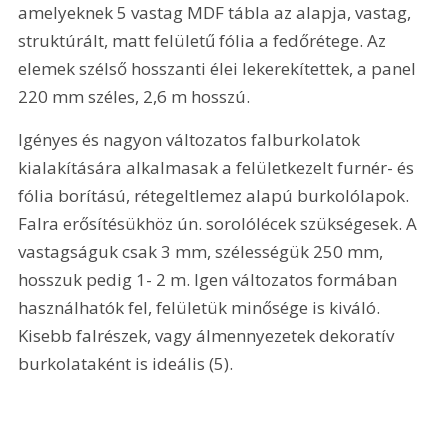
amelyeknek 5 vastag MDF tábla az alapja, vastag, 
struktúrált, matt felületű fólia a fedőrétege. Az 
elemek szélső hosszanti élei lekerekítettek, a panel 
220 mm széles, 2,6 m hosszú. 
Igényes és nagyon változatos falburkolatok 
kialakítására alkalmasak a felületkezelt furnér- és 
fólia borítású, rétegeltlemez alapú burkolólapok. 
Falra erősítésükhöz ún. sorolólécek szükségesek. A 
vastagságuk csak 3 mm, szélességük 250 mm, 
hosszuk pedig 1- 2 m. Igen változatos formában 
használhatók fel, felületük minősége is kiváló. 
Kisebb falrészek, vagy álmennyezetek dekoratív 
burkolataként is ideális (5). 