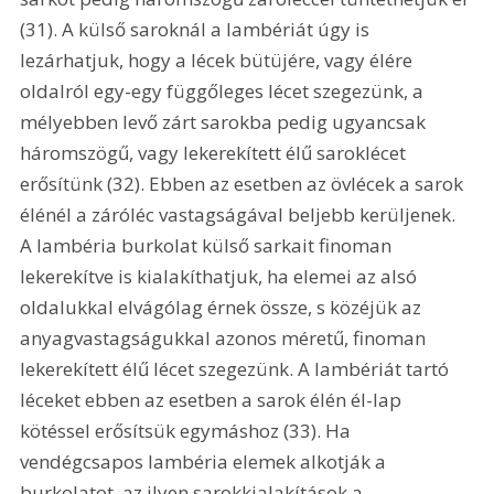
(31). A külső saroknál a lambériát úgy is 
lezárhatjuk, hogy a lécek bütüjére, vagy élére 
oldalról egy-egy függőleges lécet szegezünk, a 
mélyebben levő zárt sarokba pedig ugyancsak 
háromszögű, vagy lekerekített élű saroklécet 
erősítünk (32). Ebben az esetben az övlécek a sarok 
élénél a záróléc vastagságával beljebb kerüljenek. 
A lambéria burkolat külső sarkait finoman 
lekerekítve is kialakíthatjuk, ha elemei az alsó 
oldalukkal elvágólag érnek össze, s közéjük az 
anyagvastagságukkal azonos méretű, finoman 
lekerekített élű lécet szegezünk. A lambériát tartó 
léceket ebben az esetben a sarok élén él-lap 
kötéssel erősítsük egymáshoz (33). Ha 
vendégcsapos lambéria elemek alkotják a 
burkolatot, az ilyen sarokkialakítások a 