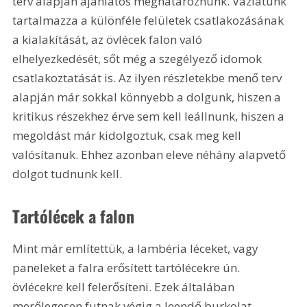
terv alapján ajánlatos meghatároznunk. Vázlatunk 
tartalmazza a különféle felületek csatlakozásának 
a kialakítását, az övlécek falon való 
elhelyezkedését, sőt még a szegélyező idomok 
csatlakoztatását is. Az ilyen részletekbe menő terv 
alapján már sokkal könnyebb a dolgunk, hiszen a 
kritikus részekhez érve sem kell leállnunk, hiszen a 
megoldást már kidolgoztuk, csak meg kell 
valósítanuk. Ehhez azonban eleve néhány alapvető 
dolgot tudnunk kell. 
Tartólécek a falon
Mint már említettük, a lambéria léceket, vagy 
paneleket a falra erősített tartólécekre ún. 
övlécekre kell felerősíteni. Ezek általában 
merőlegesen futnak végig a leendő burkolat 