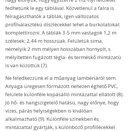
fedhetünk le egy táblával. Közvetlenül a falra is 
felragaszthatók a táblák, igen változatos 
profilválasztékú díszlécekkel lehet a burkolatokat 
komplettírozni. A táblák 3-5 mm vastagok 1,2 m 
szélesek; 2,44 m hosszúak. Felületük sima, 
némelyik 2 mm mélyen hosszában hornyolt, s 
mélyítetten fugázott tégla- és terméskő mintázatú 
is van közöttük (7). 
Ne feledkezzünk el a műanyag lambériáról sem. 
Anyaga üregesen formázott nehezen éghető PVC, 
felülete különféle kopásálló mintázattal ellátott (8). 
Jó hő- és hangszigetelő hatású, nagy előnye, hogy 
vizes, párás helyiségekben is kiválóan 
alkalmazható (9). Különféle színekben és 
mintázattal gyártják, s különböző profillécekkel 