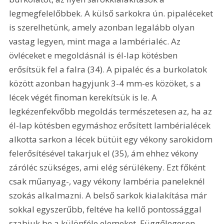
legmegfelelőbbek. A külső sarkokra ún. pipaléceket 
is szerelhetünk, amely azonban legalább olyan 
vastag legyen, mint maga a lambérialéc. Az 
övléceket e megoldásnál is él-lap kötésben 
erősítsük fel a falra (34). A pipaléc és a burkolatok 
között azonban hagyjunk 3-4 mm-es közöket, s a 
lécek végét finoman kerekítsük is le. A 
legkézenfekvőbb megoldás természetesen az, ha az 
él-lap kötésben egymáshoz erősített lambérialécek 
alkotta sarkon a lécek bütüit egy vékony sarokidom 
felerősítésével takarjuk el (35), ám ehhez vékony 
záróléc szükséges, ami elég sérülékeny. Ezt főként 
csak műanyag-, vagy vékony lambéria paneleknél 
szokás alkalmazni. A belső sarkok kialakítása már 
sokkal egyszerűbb, feltéve ha kellő pontossággal 
szabjuk be a különféle elemeket. Függőlegesen 