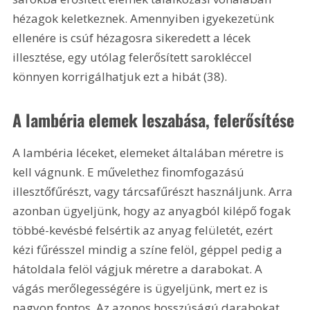
hézagok keletkeznek. Amennyiben igyekezetünk 
ellenére is csúf hézagosra sikeredett a lécek 
illesztése, egy utólag felerősített sarokléccel 
könnyen korrigálhatjuk ezt a hibát (38). 
A lambéria elemek leszabása, felerősítése
A lambéria léceket, elemeket általában méretre is 
kell vágnunk. E művelethez finomfogazású 
illesztőfűrészt, vagy tárcsafűrészt használjunk. Arra 
azonban ügyeljünk, hogy az anyagból kilépő fogak 
többé-kevésbé felsértik az anyag felületét, ezért 
kézi fűrésszel mindig a színe felöl, géppel pedig a 
hátoldala felöl vágjuk méretre a darabokat. A 
vágás merőlegességére is ügyeljünk, mert ez is 
nagyon fontos. Az azonos hosszúságú darabokat 