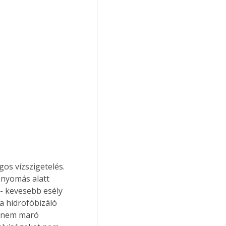
os vízszigetelés. 
 nyomás alatt 
- kevesebb esély 
a hidrofóbizáló 
y nem maró 