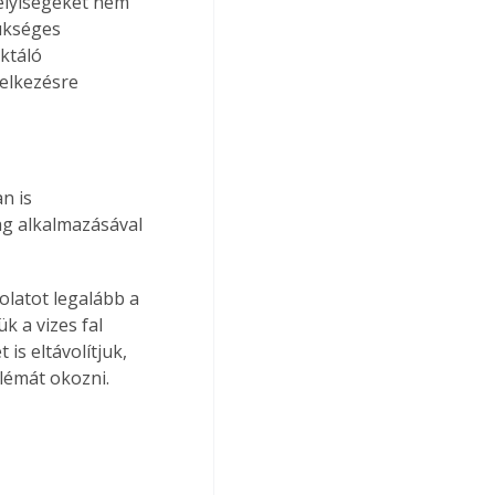
elyiségeket nem 
zükséges 
ktáló 
delkezésre 
n is 
g alkalmazásával 
olatot legalább a 
k a vizes fal 
is eltávolítjuk, 
lémát okozni.