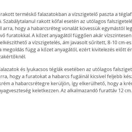
. A
megoldás,
rakott terméskő falazatokban a vízszigetelő paszta a tégla
 Szabálytalanul rakott kőfal esetén az utólagos falszigetelé
ll arra, hogy a habarcsréteg vonalát kövessük egymástól leg
évő furatokkal. A kőzet anyagától függően akár vízszintesen
 elkészíthető a vízszigetelés, ám javasolt sűrített, 8-10 cm-es
 a megoldás függ a kőzet anyagától, ezért kivitelezés előtt 
zakértőknél.
alazatok és lyukacsos téglák esetében az utólagos falszige
arra, hogy a furatokat a habarcs fugáinál kicsivel feljebb kés
 krém a habarcsrétegre kerüljön, így elkerülhető, hogy a kré
anyagveszteség keletkezzen. Az alkalmazandó furattáv 12 cm.