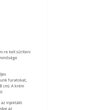
-re kell sűríteni 
 minősége 
ljes 
tunk furatokat, 
8 cm). A krém 
l.
az injektáló 
edve az 