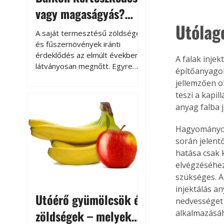
vagy magaságyás?
Utólago
Helytakarékos
A saját termesztésű zöldségek
kertészkedés
és fűszernövények iránti
érdeklődés az elmúlt években
A falak injek
látványosan megnőtt. Egyre
építőanyagok
többen szeretnék tudni, honnan
jellemzően o
származik az élelmiszer az
teszi a kapil
asztalukra, miközben a
anyag falba 
kertészkedés sokak számára
kikapcsolódást és feltöltődést
Hagyományos 
is jelent.
során jelentő
hatása csak 
elvégzéséhez
szükséges. A
injektálás a
Utóérő gyümölcsök és
nedvességet 
zöldségek – melyek
alkalmazásá