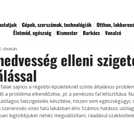
utatjuk
Gépek, szerszámok, technológiák
Otthon, lakberen
Életmód, egészség
Kismester
Barkács
Vonalzó
c olvasás
nedvesség elleni sziget
álással
falak sajnos a régebbi épületeknél szinte általános problém
 a probléma elkendőzése, pl. a penészes fal letisztítása. N
tólagos falszigetelés készítése, hiszen sem egészségügyi, s
szerencsés vizes falú lakásban élni. Számos hatásos utólago
nban legtöbbjüket nehéz megvalósítani, ráadásul szakkivitel