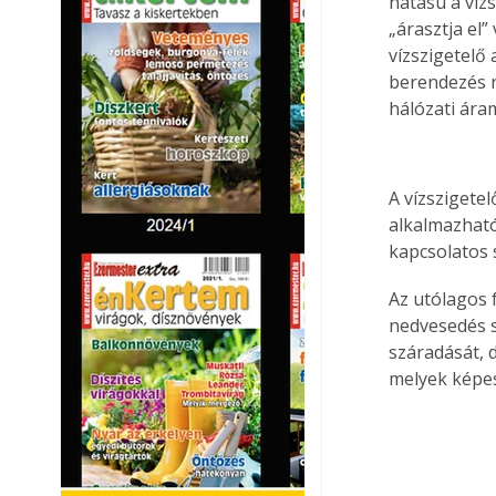
hatású a víz
„árasztja el”
vízszigetelő
berendezés né
hálózati ára
A vízszigete
alkalmazható
kapcsolatos 
Az utólagos f
nedvesedés sz
száradását, d
melyek képes