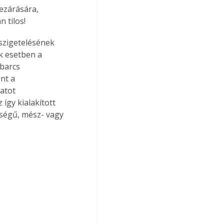
ezárására, 
 tilos!
zszigetelésének 
ok esetben a 
barcs 
nt a 
atot 
így kialakított 
sségű, mész- vagy 