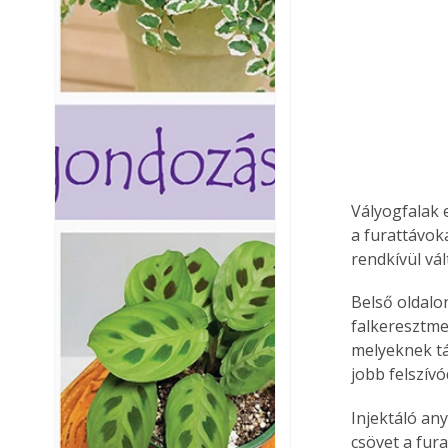
Vályogfalak 
a furattávok
rendkívül vál
Belső oldalon
falkeresztme
melyeknek tá
jobb felszívó
Injektáló an
csövet a fur