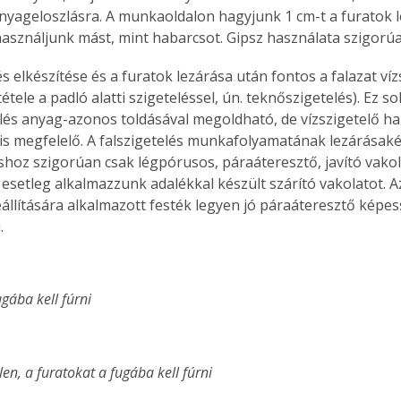
nyageloszlásra. A munkaoldalon hagyjunk 1 cm-t a furatok l
asználjunk mást, mint habarcsot. Gipsz használata szigorúan
és elkészítése és a furatok lezárása után fontos a falazat ví
étele a padló alatti szigeteléssel, ún. teknőszigetelés). Ez s
lés anyag-azonos toldásával megoldható, de vízszigetelő ha
is megfelelő. A falszigetelés munkafolyamatának lezárásaké
shoz szigorúan csak légpórusos, páraáteresztő, javító vakol
esetleg alkalmazzunk adalékkal készült szárító vakolatot. Az 
reállítására alkalmazott festék legyen jó páraáteresztő képe
.
ugába kell fúrni
ertben,
Gyógyító növények: a
len, a furatokat a fugába kell fúrni
sban
természet kincsei az