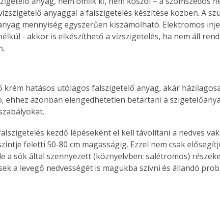
szigetelő anyag, nem ömlik ki, nem koszol – a szomszédos h
 vízszigetelő anyaggal a falszigetelés készítése közben. A s
 anyag mennyiség egyszerűen kiszámolható. Elektromos inje
lkül - akkor is elkészíthető a vízszigetelés, ha nem áll ren
m.
lő krém hatásos utólagos falszigetelő anyag, akár házilagosa
, ehhez azonban elengedhetetlen betartani a szigetelőanya
szabályokat.
alszigetelés kezdő lépéseként el kell távolítani a nedves vak
intje feletti 50-80 cm magasságig. Ezzel nem csak elősegítjü
e a sók által szennyezett (köznyelvben: salétromos) részeket 
ek a levegő nedvességét is magukba szívni és állandó prob