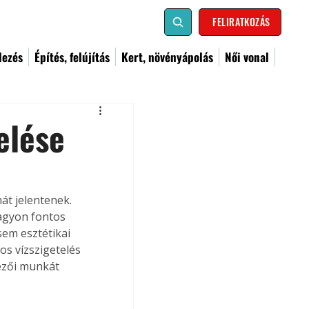
FELIRATKOZÁS
dezés
Építés, felújítás
Kert, növényápolás
Női vonal
elése
át jelentenek. 
agyon fontos 
em esztétikai 
s vízszigetelés 
ezői munkát 