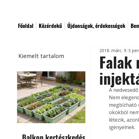
Főoldal
Közérdekű
Újdonságok, érdekességek
Bem
2018. márc. 9.
3 per
Falak 
Kiemelt tartalom
injekt
A nedvesedő 
Nem elegendő
megbízható u
okokból nem 
létezik, azo
igényelnek.
Balkon kertészkedés