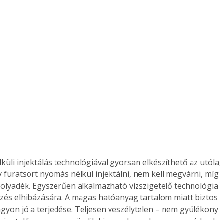
küli injektálás technológiával gyorsan elkészíthető az utólag
 furatsort nyomás nélkül injektálni, nem kell megvárni, míg
 folyadék. Egyszerűen alkalmazható vízszigetelő technológia 
lezés elhibázására. A magas hatóanyag tartalom miatt biztos 
gyon jó a terjedése. Teljesen veszélytelen – nem gyúlékon