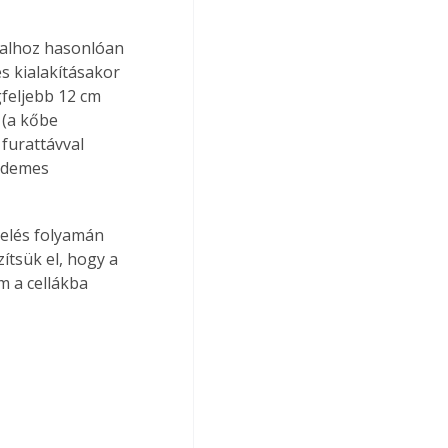
falhoz hasonlóan 
s kialakításakor 
feljebb 12 cm 
 (a kőbe 
 furattávval 
érdemes 
telés folyamán 
zítsük el, hogy a 
m a cellákba 