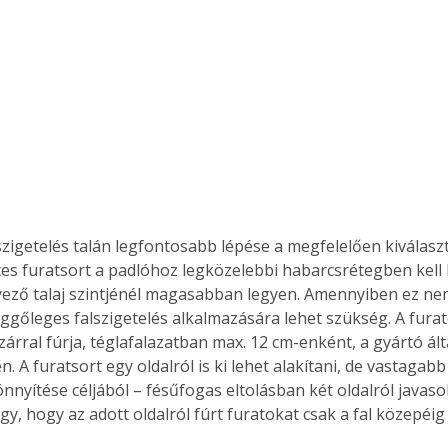
Együtt jobban megéri!
Bővebb információ itt!
k az
Együtt jobban megéri! A
mester
könyvek tetszőleges
er Old
párosítással kedvezményes
áron, 0 Ft postaköltséggel
ptapir új,
megrendelhetők!
szigetelés talán legfontosabb lépése a megfelelően kiválaszt
és egyedi
ntes furatsort a padlóhoz legközelebbi habarcsrétegben kell k
tt
lvasására
ező talaj szintjénél magasabban legyen. Amennyiben ez ne
elefonon
üggőleges falszigetelés alkalmazására lehet szükség. A fura
nyelmesen
zárral fúrja, téglafalazatban max. 12 cm-enként, a gyártó ál
ben vagy
 A furatsort egy oldalról is ki lehet alakítani, de vastagabb
t is
önnyítése céljából – fésűfogas eltolásban két oldalról javasolt
. Bárhol,
gy, hogy az adott oldalról fúrt furatokat csak a fal közepéig 
ön élve
ashatók az