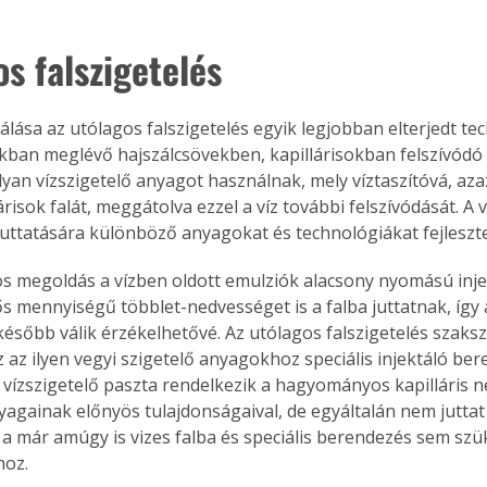
s falszigetelés
tálása az utólagos falszigetelés egyik legjobban elterjedt tec
ban meglévő hajszálcsövekben, kapillárisokban felszívódó 
lyan vízszigetelő anyagot használnak, mely víztaszítóvá, az
lárisok falát, meggátolva ezzel a víz további felszívódását. A v
juttatására különböző anyagokat és technológiákat fejleszte
megoldás a vízben oldott emulziók alacsony nyomású inje
s mennyiségű többlet-nedvességet is a falba juttatnak, így a
később válik érzékelhetővé. Az utólagos falszigetelés szaks
 az ilyen vegyi szigetelő anyagokhoz speciális injektáló ber
 vízszigetelő paszta rendelkezik a hagyományos kapilláris n
nyagainak előnyös tulajdonságaival, de egyáltalán nem juttat
a már amúgy is vizes falba és speciális berendezés sem szü
hoz.