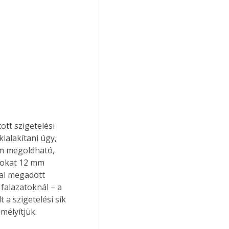
ott szigetelési 
ialakítani úgy, 
m megoldható, 
tokat 12 mm 
tal megadott 
 falazatoknál – a 
 a szigetelési sík 
mélyítjük.