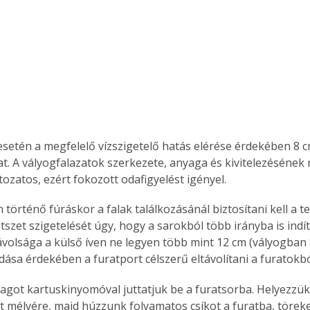
esetén a megfelelő vízszigetelő hatás elérése érdekében 8 cm
at. A vályogfalazatok szerkezete, anyaga és kivitelezésének
tozatos, ezért fokozott odafigyelést igényel.
 történő fúráskor a falak találkozásánál biztosítani kell a te
tszet szigetelését úgy, hogy a sarokból több irányba is indí
volsága a külső íven ne legyen több mint 12 cm (vályogban 
dása érdekében a furatport célszerű eltávolítani a furatokbó
yagot kartuskinyomóval juttatjuk be a furatsorba. Helyezzük 
at mélyére, majd húzzunk folyamatos csíkot a furatba, törek