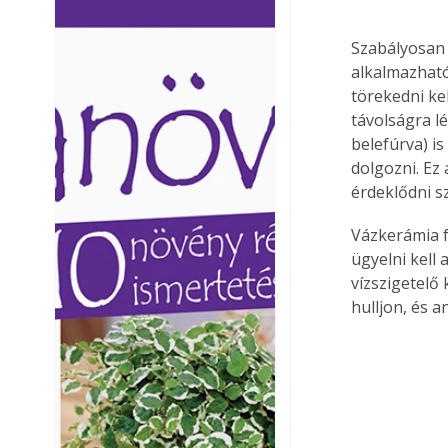
Ezermester lapszámai. A
Ezermester lapszámai
Laptapir kényelmes megoldás,
Laptapir kényelmes 
Szabályosan 
mert: – t
mert: – t
alkalmazható.
törekedni ke
távolságra l
belefúrva) is
dolgozni. Ez
érdeklődni s
Vázkerámia f
ügyelni kell 
vízszigetelő
hulljon, és 