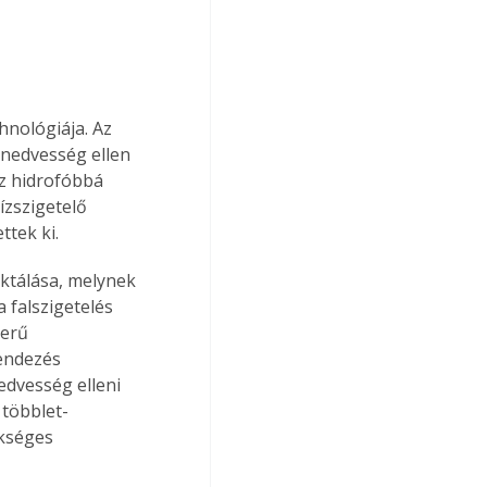
hnológiája. Az 
nedvesség ellen 
az hidrofóbbá 
ízszigetelő 
ttek ki.
ktálása, melynek 
 falszigetelés 
zerű 
endezés 
edvesség elleni 
 többlet-
kséges 