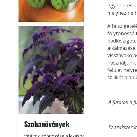
egyenletes a
melyhez ne h
A falszigetel
folytonossá t
padlószigete
alkalmazása 
visszavakolá
használjunk, 
felület hely
szilikát alapú
 A furatok a f
Szobanövények
Virágoskert: k
 Ez szakszerűt
teraszon, laká
Virágok gondozása a lakásban,