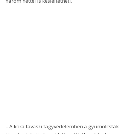
három héttel is késleltetheti.
– A kora tavaszi fagyvédelemben a gyümölcsfák 