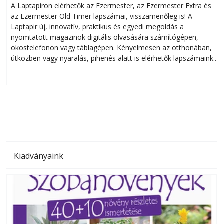
A Laptapiron elérhetők az Ezermester, az Ezermester Extra és
az Ezermester Old Timer lapszámai, visszamenőleg is! A
Laptapir új, innovatív, praktikus és egyedi megoldás a
L
nyomtatott magazinok digitális olvasására számítógépen,
okostelefonon vagy táblagépen. Kényelmesen az otthonában,
útközben vagy nyaralás, pihenés alatt is elérhetők lapszámaink.
ú
Bárhol, bármikor, akár külföldön élve vagy dolgozva is
B
olvashatók az Ezermester lapszámai. A Laptapir kényelmes
megoldás, mert: – t
Kiadványaink