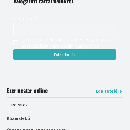
válogatott tartalmainkról
E-mail cím
*
Igen, szeretnék feliratkozni, és elfogadom az 
adatkezelést. 
Adatvédelmi tájékoztató
Feliratkozás
Ezermester online
Lap tetejére
Rovatok
Közérdekű