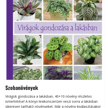
Szobanövények
Virágok gondozása a lakásban, 40+10 növény részletes
ismertetése! A könyv lexikonszerűen veszi sorra a lakásban
s
sikeresen tart­ha­tó növényeket. Már a növény kiválasztásakor
h