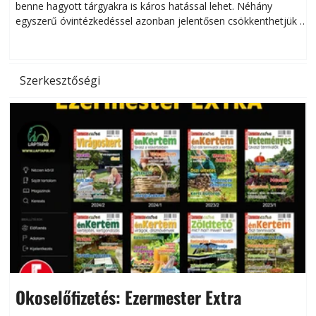
benne hagyott tárgyakra is káros hatással lehet. Néhány
egyszerű óvintézkedéssel azonban jelentősen csökkenthetjük a
hőség káros hatásait.
l
Szerkesztőségi
Okoselőfizetés: Ezermester Extra