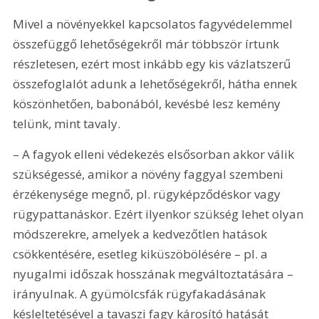
Mivel a növényekkel kapcsolatos fagyvédelemmel 
összefüggő lehetőségekről már többször írtunk 
részletesen, ezért most inkább egy kis vázlatszerű 
összefoglalót adunk a lehetőségekről, hátha ennek 
köszönhetően, babonából, kevésbé lesz kemény 
telünk, mint tavaly.
– A fagyok elleni védekezés elsősorban akkor válik 
szükségessé, amikor a növény faggyal szembeni 
érzékenysége megnő, pl. rügyképződéskor vagy 
rügypattanáskor. Ezért ilyenkor szükség lehet olyan 
módszerekre, amelyek a kedvezőtlen hatások 
csökkentésére, esetleg kiküszöbölésére – pl. a 
nyugalmi időszak hosszának megváltoztatására – 
irányulnak. A gyümölcsfák rügyfakadásának 
késleltetésével a tavaszi fagy károsító hatását 