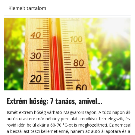
Kiemelt tartalom
Extrém hőség: 7 tanács, amivel
megóvhatjuk autónkat a nyári károktól
Ismét extrém hőség várható Magyarországon. A tűző napon álló
autók utastere már néhány perc alatt rendkívül felmelegszik, és
rövid időn belül akár a 60-70 °C-ot is megközelítheti. Ez nemcsak
n
a beszállást teszi kellemetlenné, hanem az autó állapotára és a