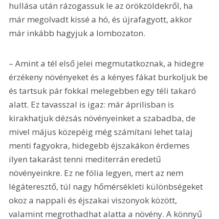
hullása után rázogassuk le az örökzöldekről, ha 
már megolvadt kissé a hó, és újrafagyott, akkor 
már inkább hagyjuk a lombozaton.
– Amint a tél első jelei megmutatkoznak, a hidegre 
érzékeny növényeket és a kényes fákat burkoljuk be 
és tartsuk pár fokkal melegebben egy téli takaró 
alatt. Ez tavasszal is igaz: már áprilisban is 
kirakhatjuk dézsás növényeinket a szabadba, de 
mivel május közepéig még számítani lehet talaj 
menti fagyokra, hidegebb éjszakákon érdemes 
ilyen takarást tenni mediterrán eredetű 
növényeinkre. Ez ne fólia legyen, mert az nem 
légáteresztő, túl nagy hőmérsékleti különbségeket 
okoz a nappali és éjszakai viszonyok között, 
valamint megrothadhat alatta a növény. A könnyű 