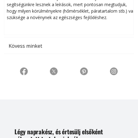
segítségünkre lesznek a leírások, mert pontosan megtudjuk,
k
hogy milyen körülményekre (hőmérséklet, páratartalom stb.) van
szüksége a növénynek az egészséges fejlődéshez.
t
Kövess minket
Légy naprakész, és értesülj elsőként