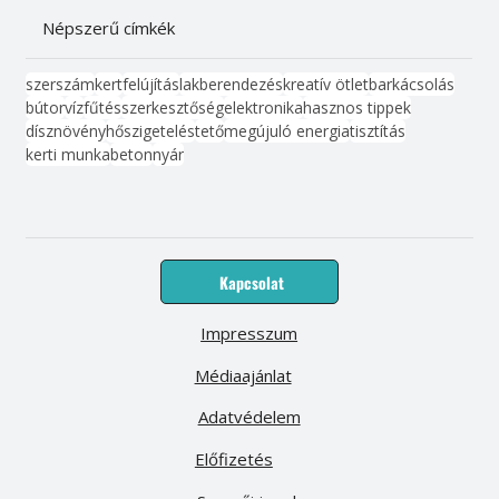
Népszerű címkék
szerszám
kert
felújítás
lakberendezés
kreatív ötlet
barkácsolás
bútor
víz
fűtés
szerkesztőség
elektronika
hasznos tippek
dísznövény
hőszigetelés
tető
megújuló energia
tisztítás
kerti munka
beton
nyár
Kapcsolat
Impresszum
Médiaajánlat
Adatvédelem
Előfizetés