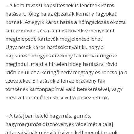
– A kora tavaszi napsütésnek is lehetnek káros 
hatásait, főleg ha az éjszakák kemény fagyokat 
hoznak. Az egyik káros hatás a hőingadozás okozta 
kéregrepedés, és az ennek következményeként 
megtelepedő kártevők megjelenése lehet. 
Ugyancsak káros hatásokat vált ki, hogy a 
napsütésben egyes érzékeny fák nedvkeringése 
megindul, majd a hirtelen hideg hatására rövid 
időn belül ez a keringő nedv megfagy és roncsolja a 
szöveteket. E hatások ellen az érzékeny fák 
törzsének kartonpapírral való betekerésével, vagy 
mésszel történő lefestésével védekezhetünk. 
– A talajban telelő hagymás, gumós, 
hagymagumós dísznövények védelmét a talaj 
átfagyásának mérsékléséven kell megoldanunk. 