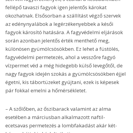
fellépő tavaszi fagyok igen jelentős károkat 
okozhatnak. Elsősorban a szállítást végző szervek 
az edénynyalábok a legérzékenyebbek a késői 
fagyok károsító hatására. A fagyvédelmi eljárások 
során azonban jelentős érték menthető meg, 
különösen gyümölcsösökben. Ez lehet a füstölés, 
fagyvédelmi permetezés, ahol a vesszőre fagyó 
vízpermet véd a még hidegebb külső levegőtől, de 
nagy fagyok idején szokás a gyümölcsösökben éjjel 
égetni, kis tábortüzeket gyújtani, ezek is képesek 
pár fokkal emelni a hőmérsékletet.
– A szőlőben, az őszibarack valamint az alma 
esetében a márciusban alkalmazott naftil-
ecetsavas permetezés a lombfakadást akár két-