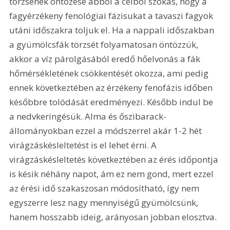
törzsének öntözése abból a célból szokás, hogy a 
fagyérzékeny fenológiai fázisukat a tavaszi fagyok 
utáni időszakra toljuk el. Ha a nappali időszakban 
a gyümölcsfák törzsét folyamatosan öntözzük, 
akkor a víz párolgásából eredő hőelvonás a fák 
hőmérsékletének csökkentését okozza, ami pedig 
ennek következtében az érzékeny fenofázis időben 
későbbre tolódását eredményezi. Később indul be 
a nedvkeringésük. Alma és őszibarack-
állományokban ezzel a módszerrel akár 1-2 hét 
virágzáskésleltetést is el lehet érni. A 
virágzáskésleltetés következtében az érés időpontja 
is késik néhány napot, ám ez nem gond, mert ezzel 
az érési idő szakaszosan módosítható, így nem 
egyszerre lesz nagy mennyiségű gyümölcsünk, 
hanem hosszabb ideig, arányosan jobban elosztva.