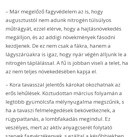
– Már megelőző fagyvédelem az is, hogy 
augusztustól nem adunk nitrogén túlsúlyos 
műtrágyát, ezzel elérve, hogy a hajtásnövekedés 
megálljon, és az addigi növekmények fásodni 
kezdjenek. De ez nem csak a fákra, hanem a 
lágyszárúakra is igaz, hogy nyár végén álljunk le a 
nitrogén táplálással. A fű is jobban viseli a telet, ha 
az nem teljes növekedésében kapja el.
– Kora tavasszal jelentős károkat okozhatnak az 
erős lehűlések. Köztudottan március folyamán a 
legtöbb gyümölcsfa mélynyugalma megszűnik, s 
ha a tavaszi felmelegedések bekövetkeznek, a 
rügypattanás, a lombfakadás megindul. Ez 
veszélyes, mert az aktív anyagcserét folytató 
szervek fagyérzékenyek, s ezáltal a későbbiekben 