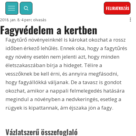
FELIRATKOZÁS
2018. jan. 8.
4 perc olvasás
Fagyvédelem a kertben
Fagytűrő növényeinknél is károkat okozhat a rossz 
időben érkező lehűlés. Ennek oka, hogy a fagytűrés 
egy növény esetén nem jelenti azt, hogy minden 
életszakaszában bírja a hideget. Télire a 
vesszőknek be kell érni, és annyira megfásodni, 
hogy fagyállókká váljanak. De a tavasz is gondot 
okozhat, amikor a nappali felmelegedés hatására 
megindul a növényben a nedvkeringés, esetleg a 
rügyek is kipattannak, ám éjszaka jön a fagy.
Vázlatszerű összefoglaló