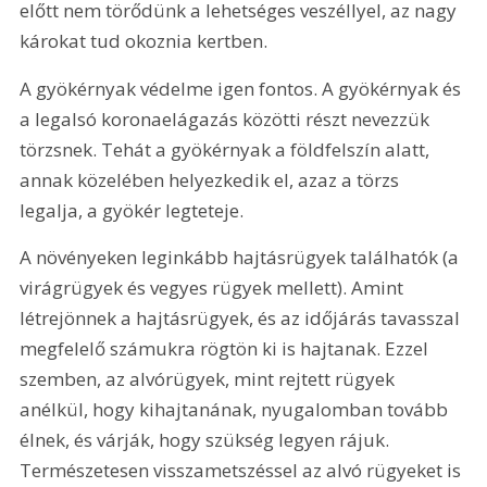
előtt nem törődünk a lehetséges veszéllyel, az nagy 
károkat tud okoznia kertben.
A gyökérnyak védelme igen fontos. A gyökérnyak és 
a legalsó koronaelágazás közötti részt nevezzük 
törzsnek. Tehát a gyökérnyak a földfelszín alatt, 
annak közelében helyezkedik el, azaz a törzs 
legalja, a gyökér legteteje.
A növényeken leginkább hajtásrügyek találhatók (a 
virágrügyek és vegyes rügyek mellett). Amint 
létrejönnek a hajtásrügyek, és az időjárás tavasszal 
megfelelő számukra rögtön ki is hajtanak. Ezzel 
szemben, az alvórügyek, mint rejtett rügyek 
anélkül, hogy kihajtanának, nyugalomban tovább 
élnek, és várják, hogy szükség legyen rájuk. 
Természetesen visszametszéssel az alvó rügyeket is 