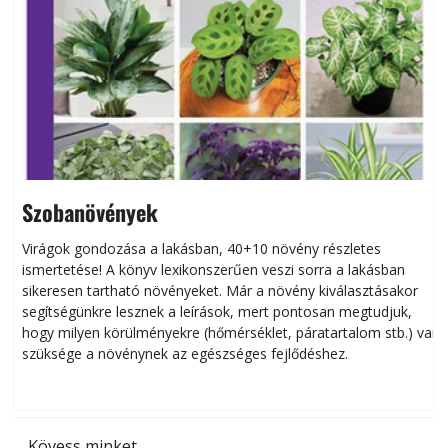
Szobanövények
Virágok gondozása a lakásban, 40+10 növény részletes
ismertetése! A könyv lexikonszerűen veszi sorra a lakásban
s
sikeresen tart­ha­tó növényeket. Már a növény kiválasztásakor
h
segítségünkre lesznek a leírások, mert pontosan megtudjuk,
k
hogy milyen körülményekre (hőmérséklet, páratartalom stb.) van
szüksége a növénynek az egészséges fejlődéshez.
t
Kövess minket