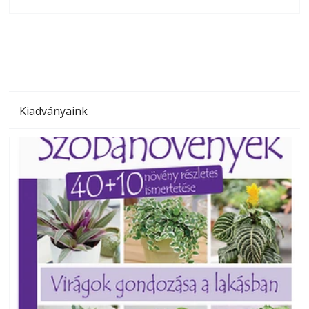
olvashatók az Ezermester lapszámai. A Laptapir kényelmes
megoldás, mert: – t
Kiadványaink