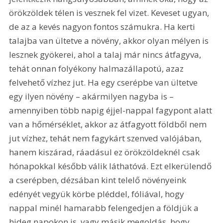
örökzöldek télen is vesznek fel vizet. Keveset ugyan, 
de az a kevés nagyon fontos számukra. Ha kerti 
talajba van ültetve a növény, akkor olyan mélyen is 
lesznek gyökerei, ahol a talaj már nincs átfagyva, 
tehát onnan folyékony halmazállapotú, azaz 
felvehető vízhez jut. Ha egy cserépbe van ültetve 
egy ilyen növény – akármilyen nagyba is – 
amennyiben több napig éjjel-nappal fagypont alatt 
van a hőmérséklet, akkor az átfagyott földből nem 
jut vízhez, tehát nem fagykárt szenved valójában, 
hanem kiszárad, ráadásul ez örökzöldeknél csak 
hónapokkal később válik láthatóvá. Ezt elkerülendő 
a cserépben, dézsában kint telelő növényeink 
edényét vegyük körbe pléddel, fóliával, hogy 
nappal minél hamarabb felengedjen a földjük a 
hideg napokon is, vagy másik megoldás, hogy 