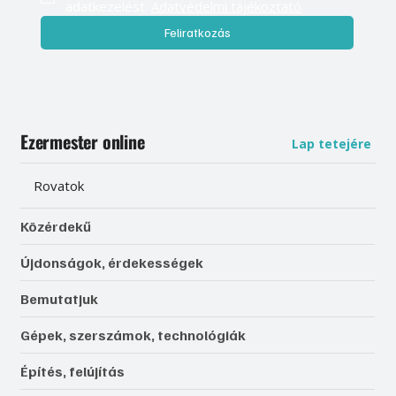
adatkezelést. 
Adatvédelmi tájékoztató
Feliratkozás
Ezermester online
Lap tetejére
Rovatok
Közérdekű
Újdonságok, érdekességek
Bemutatjuk
Gépek, szerszámok, technológiák
Építés, felújítás