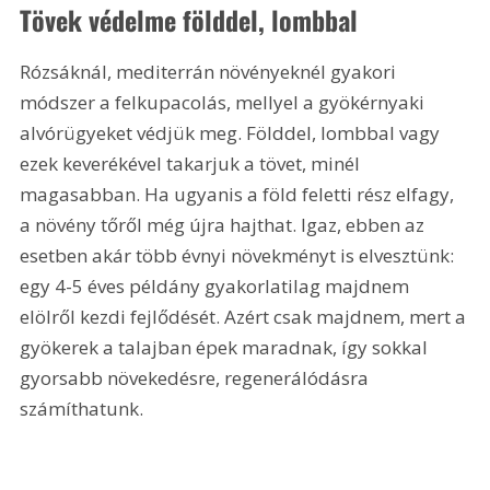
Tövek védelme földdel, lombbal
Rózsáknál, mediterrán növényeknél gyakori 
módszer a felkupacolás, mellyel a gyökérnyaki 
alvórügyeket védjük meg. Földdel, lombbal vagy 
ezek keverékével takarjuk a tövet, minél 
magasabban. Ha ugyanis a föld feletti rész elfagy, 
a növény tőről még újra hajthat. Igaz, ebben az 
esetben akár több évnyi növekményt is elvesztünk: 
egy 4-5 éves példány gyakorlatilag majdnem 
elölről kezdi fejlődését. Azért csak majdnem, mert a 
gyökerek a talajban épek maradnak, így sokkal 
gyorsabb növekedésre, regenerálódásra 
számíthatunk.