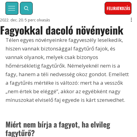
FELIRATKOZÁS
2022. dec. 20.
5 perc olvasás
Fagyokkal dacoló növényeink
Télen egyes növényeinkre fagyveszély leselkedik, 
hiszen vannak biztonsággal fagytűrő fajok, és 
vannak olyanok, melyek csak bizonyos 
hőmérsékletig fagytűrők. Némelyeknél nem is a 
fagy, hanem a téli nedvesség okoz gondot. Emellett 
a fagytűrés mértéke is változó: mert ha a vesszők 
„nem értek be eléggé”, akkor az egyébként nagy 
mínuszokat elviselő faj egyede is kárt szenvedhet.
Miért nem bírja a fagyot, ha elvileg 
fagytűrő?