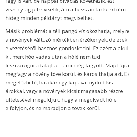
fagy is van, de nappal olvadás következik, ezt 
viszonylag jól elviselik, ám a hosszan tartó extrém 
hideg minden példányt megviselhet.
Másik problémát a téli pangó víz okozhatja, melyre 
a növények változó mértékben érzékenyek, de ezek 
elvezetéséről hasznos gondoskodni. Ez azért alakul 
ki, mert hóolvadás után a hólé nem tud 
leszivárogni a talajba – ami még fagyott. Majd újra 
megfagy a növény töve körül, és károsíthatja azt. Ez 
megelőzhető, ha akár egy kapával nyitott kis 
árokkal, vagy a növények kicsit magasabb részre 
ültetésével megoldjuk, hogy a megolvadt hólé 
elfolyjon, és ne maradjon a tövek körül.