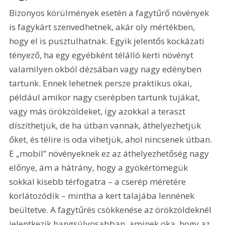
Bizonyos körülmények esetén a fagytűrő növények 
is fagykárt szenvedhetnek, akár oly mértékben, 
hogy el is pusztulhatnak. Egyik jelentős kockázati 
tényező, ha egy egyébként télálló kerti növényt 
valamilyen okból dézsában vagy nagy edényben 
tartunk. Ennek lehetnek persze praktikus okai, 
például amikor nagy cserépben tartunk tujákat, 
vagy más örökzöldeket, így azokkal a teraszt 
díszíthetjük, de ha útban vannak, áthelyezhetjük 
őket, és télire is oda vihetjük, ahol nincsenek útban. 
E „mobil” növényeknek ez az áthelyezhetőség nagy 
előnye, ám a hátrány, hogy a gyökértömegük 
sokkal kisebb térfogatra – a cserép méretére 
korlátozódik – mintha a kert talajába lennének 
beültetve. A fagytűrés csökkenése az örökzöldeknél 
jelentkezik hangsúlyosabban, aminek oka, hogy az 