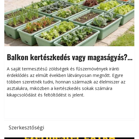
Balkon kertészkedés vagy magaságyás?
Helytakarékos kertészkedés
A saját termesztésű zöldségek és fűszernövények iránti
érdeklődés az elmúlt években látványosan megnőtt. Egyre
többen szeretnék tudni, honnan származik az élelmiszer az
l
asztalukra, miközben a kertészkedés sokak számára
kikapcsolódást és feltöltődést is jelent.
é
d
Szerkesztőségi