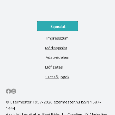
Kapcsolat
Impresszum
Médiaajánlat
Adatvédelem
Előfizetés
Szerzői jogok
© Ezermester 1957-2026 ezermester.hu ISSN 1587-
1444
Az oldalt készítette: Bagi Péter by Creative UX Marketing