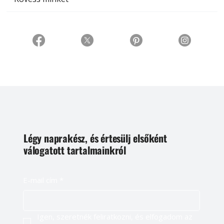
Légy naprakész, és értesülj elsőként
válogatott tartalmainkról
E-mail cím
*
Igen, szeretnék feliratkozni, és elfogadom az 