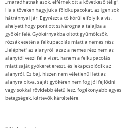
„maradhatnak azok, elférnek ott a következő télig”. 
Ha a töveken hagyjuk a földkupacokat, az igen sok 
hátránnyal jár. Egyrészt a tő körül elfolyik a víz, 
ahelyett hogy pont ott szivárogna a talajba a 
gyökér felé. Gyökérnyakba oltott gyümölcsök, 
rózsák esetén a felkupacolás miatt a nemes rész 
„leléphet” az alanyról, azaz a nemes rész nem az 
alanytól veszi fel a vizet, hanem a felkupacolás 
miatt saját gyökeret ereszt, és lekapcsolódik az 
alanyról. Ez baj, hiszen nem véletlenül lett az 
alanyra oltva, saját gyökéren nem fog jól fejlődni, 
vagy sokkal rövidebb életű lesz, fogékonyabb egyes 
betegségek, kártevők kártételére.