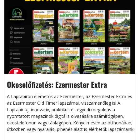
Okoselőfizetés: Ezermester Extra
A Laptapiron elérhetők az Ezermester, az Ezermester Extra és
az Ezermester Old Timer lapszámai, visszamenőleg is! A
Laptapir új, innovatív, praktikus és egyedi megoldás a
L
nyomtatott magazinok digitális olvasására számítógépen,
okostelefonon vagy táblagépen. Kényelmesen az otthonában,
útközben vagy nyaralás, pihenés alatt is elérhetők lapszámaink.
ú
Bárhol, bármikor, akár külföldön élve vagy dolgozva is
B