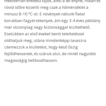
mediterrán eredetű fajok, ahol a tél enyhe, ritkán és 
rövid időre közelíti meg csak a hőmérséklet a 
mínusz 8-10 °C-ot. E növények nálunk fiatal 
korukban fagyérzékenyek, ám egy 3-4 éves példány 
már viszonylag nagy biztonsággal kiültethető. 
Esetükben az első éveket benti teleltetéssel 
oldhatjuk meg, utána mindenképp tavaszra 
ütemezzük a kiültetést, hogy késő őszig 
fejlődhessenek, és száruk alul, de minél nagyobb 
magasságig befásodhasson.