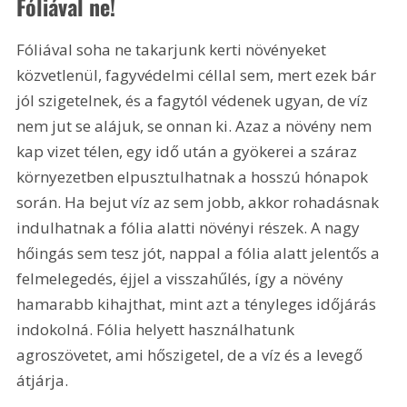
Fóliával ne!
Fóliával soha ne takarjunk kerti növényeket 
közvetlenül, fagyvédelmi céllal sem, mert ezek bár 
jól szigetelnek, és a fagytól védenek ugyan, de víz 
nem jut se alájuk, se onnan ki. Azaz a növény nem 
kap vizet télen, egy idő után a gyökerei a száraz 
környezetben elpusztulhatnak a hosszú hónapok 
során. Ha bejut víz az sem jobb, akkor rohadásnak 
indulhatnak a fólia alatti növényi részek. A nagy 
hőingás sem tesz jót, nappal a fólia alatt jelentős a 
felmelegedés, éjjel a visszahűlés, így a növény 
hamarabb kihajthat, mint azt a tényleges időjárás 
indokolná. Fólia helyett használhatunk 
agroszövetet, ami hőszigetel, de a víz és a levegő 
átjárja.