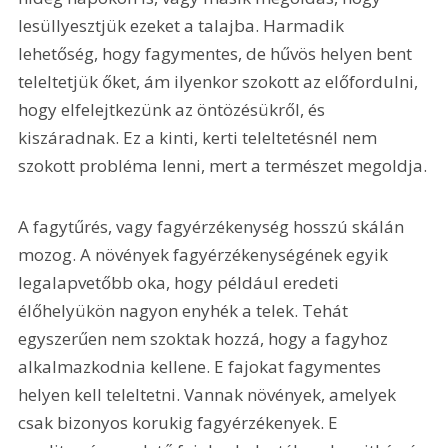
lesüllyesztjük ezeket a talajba. Harmadik 
lehetőség, hogy fagymentes, de hűvös helyen bent 
teleltetjük őket, ám ilyenkor szokott az előfordulni, 
hogy elfelejtkezünk az öntözésükről, és 
kiszáradnak. Ez a kinti, kerti teleltetésnél nem 
szokott probléma lenni, mert a természet megoldja.
A fagytűrés, vagy fagyérzékenység hosszú skálán 
mozog. A növények fagyérzékenységének egyik 
legalapvetőbb oka, hogy például eredeti 
élőhelyükön nagyon enyhék a telek. Tehát 
egyszerűen nem szoktak hozzá, hogy a fagyhoz 
alkalmazkodnia kellene. E fajokat fagymentes 
helyen kell teleltetni. Vannak növények, amelyek 
csak bizonyos korukig fagyérzékenyek. E 