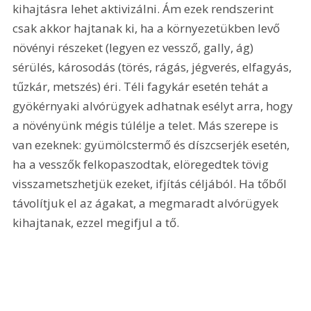
kihajtásra lehet aktivizálni. Ám ezek rendszerint 
csak akkor hajtanak ki, ha a környezetükben levő 
növényi részeket (legyen ez vessző, gally, ág) 
sérülés, károsodás (törés, rágás, jégverés, elfagyás, 
tűzkár, metszés) éri. Téli fagykár esetén tehát a 
gyökérnyaki alvórügyek adhatnak esélyt arra, hogy 
a növényünk mégis túlélje a telet. Más szerepe is 
van ezeknek: gyümölcstermő és díszcserjék esetén, 
ha a vesszők felkopaszodtak, elöregedtek tövig 
visszametszhetjük ezeket, ifjítás céljából. Ha tőből 
távolítjuk el az ágakat, a megmaradt alvórügyek 
kihajtanak, ezzel megifjul a tő.