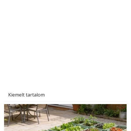
Szárazság a kertben – az aszály hatása a
növényekre és a védekezés lehetőségei
Kiemelt tartalom