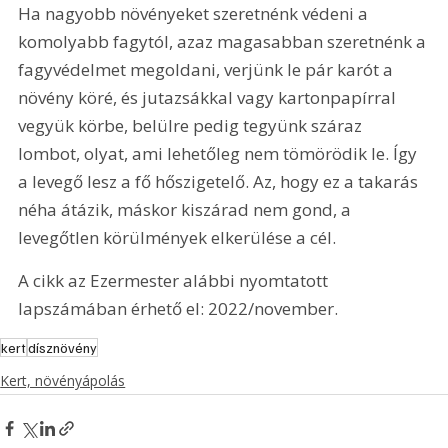
Ha nagyobb növényeket szeretnénk védeni a 
komolyabb fagytól, azaz magasabban szeretnénk a 
fagyvédelmet megoldani, verjünk le pár karót a 
növény köré, és jutazsákkal vagy kartonpapírral 
vegyük körbe, belülre pedig tegyünk száraz 
lombot, olyat, ami lehetőleg nem tömörödik le. Így 
a levegő lesz a fő hőszigetelő. Az, hogy ez a takarás 
néha átázik, máskor kiszárad nem gond, a 
levegőtlen körülmények elkerülése a cél.
A cikk az Ezermester alábbi nyomtatott 
lapszámában érhető el: 2022/november.
kert
dísznövény
Kert, növényápolás